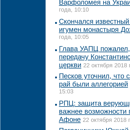
Варфоломея на Укра
года, 10:10
Скончался известный
игумен монастыря До
года, 10:05
Глава УАПЦ пожалел, 
передачу Константин
церкви
22 октября 2018 
Песков уточнил, что 
рай были аллегорией
15:03
РПЦ: защита верующи
важнее возможности 
Афоне
22 октября 2018 