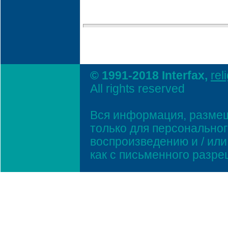
© 1991-2018 Interfax,
rel
All rights reserved
Вся информация, размещ
только для персонально
воспроизведению и / ил
как с письменного разр