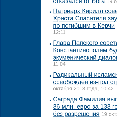
отказался от Бога
19 о
Патриарх Кирилл сов
Христа Спасителя за
по погибшим в Керчи
12:11
Глава Папского совет
Константинополем бу
экуменический диало
11:04
Радикальный исламск
освобожден из-под с
октября 2018 года, 10:42
Саграда Фамилия вып
36 млн. евро за 133 г
без разрешения
19 окт