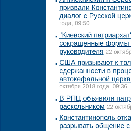
призвали Константин
диалог с Русской цер
года, 09:50
"Киевский патриархат
сокращенные формы т
руководителя
22 октябр
США призывают к тол
сдержанности в проц
автокефальной церкв
октября 2018 года, 09:36
В РПЦ объявили пат
раскольником
22 октяб
Константинополь отк
разрывать общение 