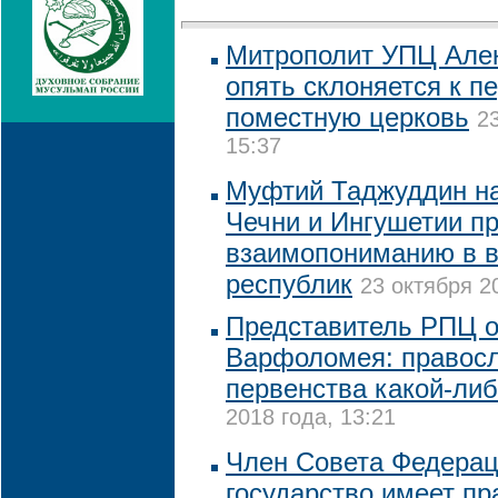
Митрополит УПЦ Алек
опять склоняется к п
поместную церковь
2
15:37
Муфтий Таджуддин на
Чечни и Ингушетии пр
взаимопониманию в в
республик
23 октября 2
Представитель РПЦ о
Варфоломея: правосл
первенства какой-ли
2018 года, 13:21
Член Совета Федераци
государство имеет п