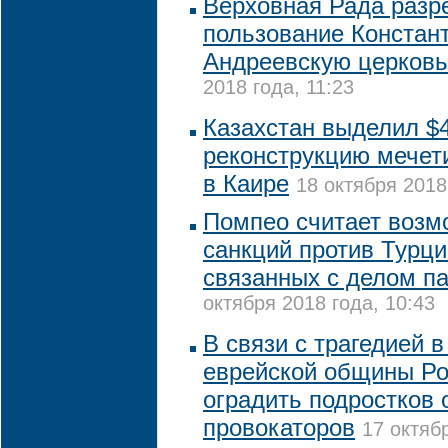
Верховная Рада разр
пользование Констан
Андреевскую церковь
2018 года, 11:23
Казахстан выделил $4
реконструкцию мечет
в Каире
18 октября 2018
Помпео считает возм
санкций против Турц
связанных с делом п
октября 2018 года, 10:43
В связи с трагедией в
еврейской общины Ро
оградить подростков 
провокаторов
17 октяб