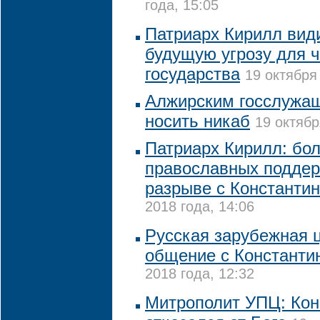
года, 15:05
Патриарх Кирилл види
будущую угрозу для ч
государства
19 октября
Алжирским госслужа
носить никаб
19 октябр
Патриарх Кирилл: бо
православных подде
разрыве с Константи
2018 года, 14:06
Русская зарубежная 
общение с Константи
2018 года, 12:32
Митрополит УПЦ: Кон