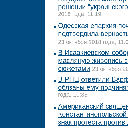
решении "украинского
2018 года, 11:19
Одесская епархия по
подтвердила верност
23 октября 2018 года, 11:
В Исаакиевском собо
масляную живопись с
сюжетами
23 октября 20
В РПЦ ответили Варф
обязаны ему подчиня
года, 10:38
Американский священ
Константинопольской
знак протеста против