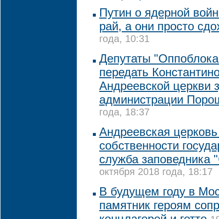
Путин о ядерной войн
рай, а они просто сдо
года, 10:31
Депутаты "Оппоблока
передать Константин
Андреевской церкви 
администрации Поро
года, 18:37
Андреевская церковь 
собственности государ
служба заповедника 
октября 2018 года, 18:17
В будущем году в Мо
памятник героям соп
концлагерей и гетто