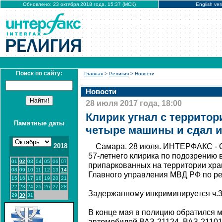
Обновлено: 23 октября 2018 года, 15:37 (МСК)
English ver
Поиск по сайту:
Главная
>
Религия
> Новости
Новости
28 июля 2017 года, 18:00
Клирик угнал с территор
Памятные даты
четыре машины и сдал и
2018
Самара. 28 июля. ИНТЕРФАКС - 
57-летнего клирика по подозрению 
01
02
03
04
05
06
07
припаркованных на территории хра
08
09
10
11
12
13
14
Главного управления МВД РФ по рег
15
16
17
18
19
20
21
22
23
24
25
26
27
28
Задержанному инкриминируется ч.3 
29
30
31
В конце мая в полицию обратился 
автомобилей ВАЗ-21124, ВАЗ-21101 