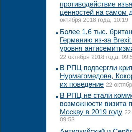
противодействие изъ
ценностей на самом 
октября 2018 года, 10:19
Более 1,6 тыс. брита
Германию из-за Brexi
уровня антисемитизм
22 октября 2018 года, 09:
В РПЦ подвергли кри
Нурмагомедова, Коко
их поведение
22 октябр
В РПЦ не стали комм
возможности визита 
Москву в 2019 году
22
09:53
Антиохийский и Серб