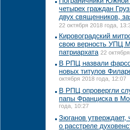
Пограничники Южной
четырех граждан Груз
двух священников, з
22 октября 2018 года, 13:
Кировоградский митр
свою верность УПЦ М
патриархата
22 октября
В РПЦ назвали фарс
новых титулов Филар
октября 2018 года, 12:07
В РПЦ опровергли слу
папы Франциска в Мо
года, 10:27
Зюганов утверждает, 
о расстреле духовенс