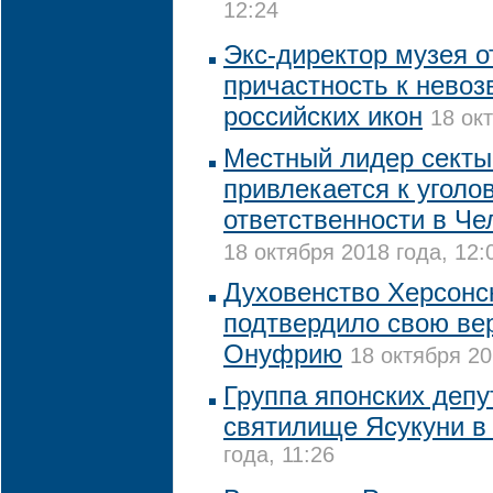
12:24
Экс-директор музея о
причастность к нево
российских икон
18 ок
Местный лидер секты
привлекается к уголо
ответственности в Че
18 октября 2018 года, 12:
Духовенство Херсонс
подтвердило свою ве
Онуфрию
18 октября 20
Группа японских депу
святилище Ясукуни в
года, 11:26