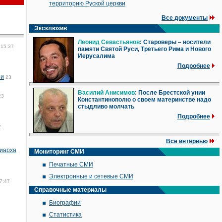
территорию Руской церкви
Все документы
Эксклюзив
Леонид Севастьянов
: Староверы – носители
 15:37
памяти Святой Руси, Третьего Рима и Нового
Иерусалима
Подробнее
ии
23
Василий Анисимов
: После Брестской унии
23
Константинополю о своем материнстве надо
стыдливо молчать
Подробнее
2
Все интервью
риарха
Мониторинг СМИ
Печатные СМИ
Электронные и сетевые СМИ
7:47
Справочные материалы
Биографии
Статистика