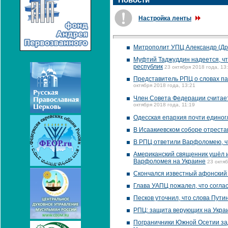
Настройка ленты
Митрополит УПЦ Александр (Дра
Муфтий Таджуддин надеется, чт
республик
23 октября 2018 года, 13
Представитель РПЦ о словах па
октября 2018 года, 13:21
Член Совета Федерации считает
октября 2018 года, 11:19
Одесская епархия почти единог
В Исаакиевском соборе отрест
В РПЦ ответили Варфоломею, ч
Американский священник ушёл и
Варфоломея на Украине
23 октяб
Скончался известный афонский 
Глава УАПЦ пожалел, что согла
Песков уточнил, что слова Пути
РПЦ: защита верующих на Укра
Пограничники Южной Осетии зад