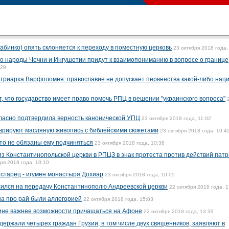
бинко) опять склоняется к переходу в поместную церковь
23 октября 2018 года,
о народы Чечни и Ингушетии придут к взаимопониманию в вопросе о границе
:29
триарха Варфоломея: православие не допускает первенства какой-либо нац
, что государство имеет право помочь РПЦ в решении "украинского вопроса"
ласно подтвердила верность канонической УПЦ
23 октября 2018 года, 11:02
аврируют масляную живопись с библейскими сюжетами
23 октября 2018 года, 10:4
то не обязаны ему подчиняться
23 октября 2018 года, 10:38
з Константинопольской церкви в РПЦЗ в знак протеста против действий пат
ря 2018 года, 10:10
старец - игумен монастыря Дохиар
23 октября 2018 года, 10:05
сился на передачу Константинополю Андреевской церкви
22 октября 2018 года, 1
на про рай были аллегорией
22 октября 2018 года, 15:03
ине важнее возможности причащаться на Афоне
22 октября 2018 года, 13:39
ержали четырех граждан Грузии, в том числе двух священников, заявляют в