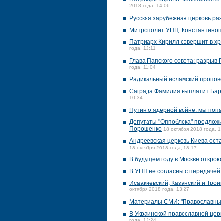
2018 года, 14:06
Русская зарубежная церковь р
Митрополит УПЦ: Константинопо
Патриарх Кирилл совершит в хр
года, 12:11
Глава Папского совета: разрыв
года, 11:04
Радикальный исламский пропове
Саграда Фамилия выплатит Барс
10:34
Путин о ядерной войне: мы попа
Депутаты "Оппоблока" предлож
Порошенко
18 октября 2018 года, 1
Андреевская церковь Киева оста
18 октября 2018 года, 18:17
В будущем году в Москве открою
В УПЦ не согласны с передачей
Исаакиевский, Казанский и Тро
октября 2018 года, 13:27
Материалы СМИ: "Православные
В Украинской православной цер
года, 12:24