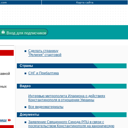
x.com
Карта сайта
Вход
для подписчиков
Сделать страницу
"Религия" стартовой
Страны
СНГ и Прибалтика
лавной
Видео
тных
Интервью митрополита Илариона о действиях
Константинополя в отношении Украины
Все видеоматериалы
Документы
ницу
Заявление Священного Синода РПЦ в связи с
посягательством Константинополя на каноническую