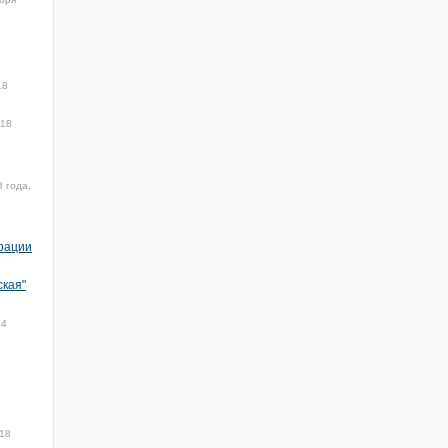
18
018
8 года,
рации
ская"
34
018