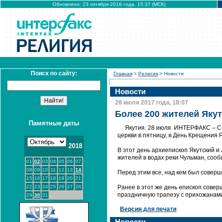
Обновлено: 23 октября 2018 года, 15:37 (МСК)
Поиск по сайту:
Главная
>
Религия
> Новости
Новости
28 июля 2017 года, 18:07
Более 200 жителей Яку
Памятные даты
Якутия. 28 июля. ИНТЕРФАКС – С
церкви в пятницу, в День Крещения Р
2018
В этот день архиепископ Якутский 
жителей в водах реки Чульман, соо
01
02
03
04
05
06
07
08
09
10
11
12
13
14
Перед этим все, над кем был совер
15
16
17
18
19
20
21
22
23
24
25
26
27
28
Ранее в этот же день епископ сове
праздничную трапезу с прихожанами
29
30
31
Версия для печати
Новости