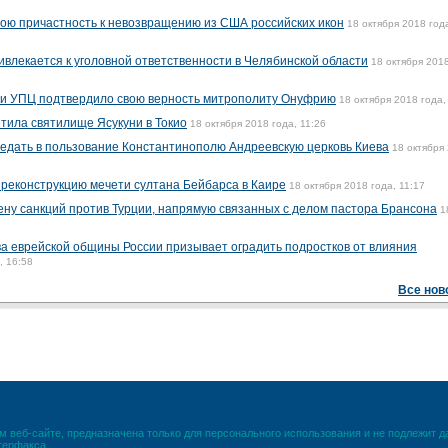
вою причастность к невозвращению из США российских икон
18 октября 2018 год
ивлекается к уголовной ответственности в Челябинской области
18 октября 2018
ии УПЦ подтвердило свою верность митрополиту Онуфрию
18 октября 2018 года,
етила святилище Ясукуни в Токио
18 октября 2018 года, 11:26
едать в пользование Константинополю Андреевскую церковь Киева
18 октября
а реконструкцию мечети султана Бейбарса в Каире
18 октября 2018 года, 11:17
ну санкций против Турции, напрямую связанных с делом пастора Брансона
1
ава еврейской общины России призывает оградить подростков от влияния
, 16:58
Все нов
 веб-сайте, предназначена только для персонального использования и не подлежит 
терфакса.