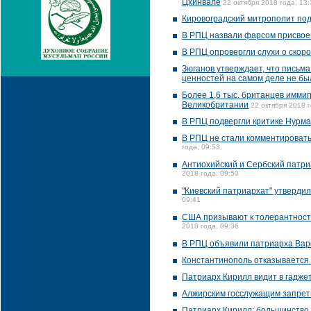
Цхинвале
22 октября 2018 года, 13:
Кировоградский митрополит под
В РПЦ назвали фарсом присвое
В РПЦ опровергли слухи о скор
Зюганов утверждает, что письм
ценностей на самом деле не бы
Более 1,6 тыс. британцев иммиг
Великобритании
22 октября 2018 г
В РПЦ подвергли критике Нурма
В РПЦ не стали комментировать 
года, 09:53
Антиохийский и Сербский патри
2018 года, 09:50
"Киевский патриархат" утверди
09:41
США призывают к толерантности
2018 года, 09:36
В РПЦ объявили патриарха Ва
Константинополь отказывается
Патриарх Кирилл видит в гаджет
Алжирским госслужащим запрет
Патриарх Кирилл: большинство