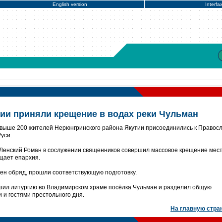
English version
Interfa
тии приняли крещение в водах реки Чульман
выше 200 жителей Нерюнгринского района Якутии присоединились к Правос
уси.
и Ленский Роман в сослужении священников совершил массовое крещение мес
бщает епархия.
шен обряд, прошли соответствующую подготовку.
ршил литургию во Владимирском храме посёлка Чульман и разделил общую
 и гостями престольного дня.
На главную стра