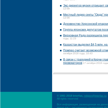
Экс-директор музея отрицает с
12:09
Местный лидер секты "Орда" пр
12:06
Духовенство Херсонской епарх
Группа японских депутатов пос
Верховная Рада разрешила пер
года, 11:23
Казахстан выделил $4,5 млн. н
Помпео считает возможной отме
октября 2018 года, 10:43
В связи с трагедией в Керчи гл
провокаторов
17 октября 2018 года
© 1991-2018 Interfax,
religion@interfax.ru
All rights reserved
Вся информация, размещенная на данном
иначе как с письменного разрешения Ин