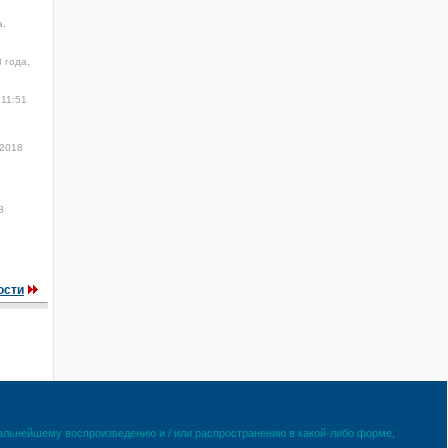
а,
 года,
 11:51
 2018
8
ости
дальнейшему воспроизведению и / или распространению в какой-либо форме,