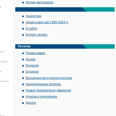
Другие материалы
8
Аналитика
Архив новостей 1989-2004 гг.
О сайте
English version
Религии
2018
Православие
Ислам
ктября
Иудаизм
а,
Буддизм
Католичество и протестантизм
октября
Национальные религии
Новые религиозные движения
Атеизм и секуляризм
Диалог
ября