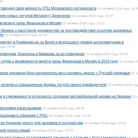
32
твердил свою верность УПЦ Московского патриархата
22 октября 2018 года, 12:3
ние новых титулов Филарету Денисенко
22 октября 2018 года, 12:07
ом визите папы Франциска в Москву
22 октября 2018 года, 10:27
а Ленина о расстреле духовенства за противодействие изъятию церковных
ло
22 октября 2018 года, 10:19
рируют в Германию из-за Brexit и возросшего уровня антисемитизма в
ода, 09:59
гомедова, Кокорина и Мамаева за их поведение
22 октября 2018 года, 09:55
слухи о возможности визита папы Франциска в Москву в 2019 году
22 октября 
архи призвали Константинополь восстановить диалог с Русской церковью
22 о
л полную и сокращенные формы титула своего руководителя
22 октября 2018 год
 и сдержанности в процессе создания автокефальной церкви на Украине
22 
рфоломея раскольником
22 октября 2018 года, 09:33
 разрывать общение с РПЦ
19 октября 2018 года, 15:05
ах будущую угрозу для человека и государства
19 октября 2018 года, 14:33
или носить никаб
19 октября 2018 года, 14:25
 православных поддерживают решение о разрыве с Константинополем
19 окт