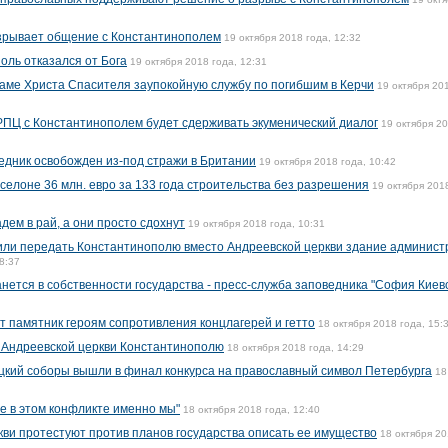
азрывает общение с Константинополем
19 октября 2018 года, 12:32
ль отказался от Бога
19 октября 2018 года, 12:31
аме Христа Спасителя заупокойную службу по погибшим в Керчи
19 октября 20
 РПЦ с Константинополем будет сдерживать экуменический диалог
19 октября 2
дник освобожден из-под стражи в Британии
19 октября 2018 года, 10:42
елоне 36 млн. евро за 133 года строительства без разрешения
19 октября 201
дем в рай, а они просто сдохнут
19 октября 2018 года, 10:31
или передать Константинополю вместо Андреевской церкви здание админист
8:37
нется в собственности государства - пресс-служба заповедника "София Киев
т памятник героям сопротивления концлагерей и гетто
18 октября 2018 года, 15:
 Андреевской церкви Константинополю
18 октября 2018 года, 14:29
ицкий соборы вышли в финал конкурса на православный символ Петербурга
18
 в этом конфликте именно мы"
18 октября 2018 года, 12:40
кви протестуют против планов государства описать ее имущество
18 октября 2