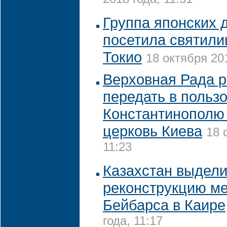
2018 года, 11:51
Группа японских 
посетила святили
Токио
18 октября 201
Верховная Рада 
передать в польз
Константинополю
церковь Киева
18 
11:23
Казахстан выдели
реконструкцию ме
Бейбарса в Каире
года, 11:17