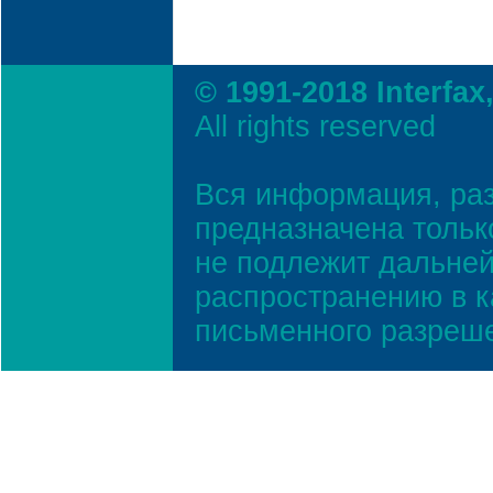
© 1991-2018 Interfax
All rights reserved
Вся информация, ра
предназначена тольк
не подлежит дальней
распространению в к
письменного разреш