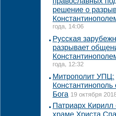
православных по
решение о разрыв
Константинополе
года, 14:06
Русская зарубежн
разрывает общен
Константинополе
года, 12:32
Митрополит УПЦ:
Константинополь 
Бога
19 октября 2018
Патриарх Кирилл 
храме Христа Сп