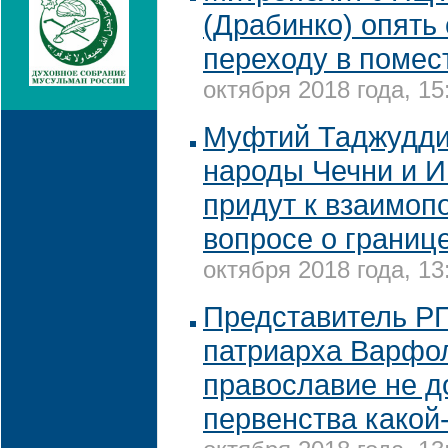
(Драбинко) опять 
переходу в помес
октября 2018 года, 15
Муфтий Таджуддин
народы Чечни и 
придут к взаимоп
вопросе о границ
октября 2018 года, 13
Представитель Р
патриарха Варфо
православие не д
первенства какой