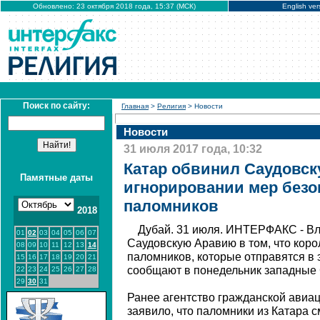
Обновлено: 23 октября 2018 года, 15:37 (МСК)
English ver
Поиск по сайту:
Главная
>
Религия
> Новости
Новости
31 июля 2017 года, 10:32
Катар обвинил Саудовс
Памятные даты
игнорировании мер безо
паломников
2018
Дубай. 31 июля. ИНТЕРФАКС - Вл
01
02
03
04
05
06
07
Саудовскую Аравию в том, что коро
08
09
10
11
12
13
14
паломников, которые отправятся в э
15
16
17
18
19
20
21
сообщают в понедельник западные
22
23
24
25
26
27
28
29
30
31
Ранее агентство гражданской авиа
заявило, что паломники из Катара 