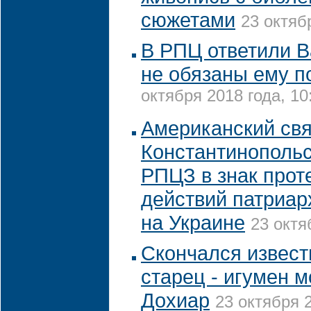
сюжетами
23 октяб
В РПЦ ответили 
не обязаны ему п
октября 2018 года, 10
Американский св
Константинопольс
РПЦЗ в знак прот
действий патриа
на Украине
23 октя
Скончался извес
старец - игумен 
Дохиар
23 октября 2