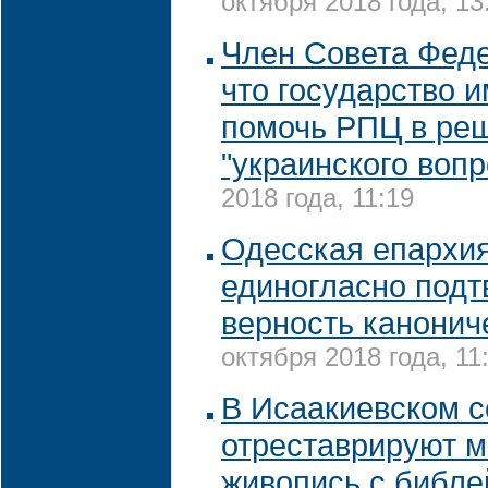
октября 2018 года, 13
Член Совета Феде
что государство 
помочь РПЦ в ре
"украинского вопр
2018 года, 11:19
Одесская епархия
единогласно подт
верность канони
октября 2018 года, 11
В Исаакиевском 
отреставрируют 
живопись с библ