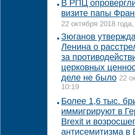
В РПЦ опровергли
визите папы Фран
22 октября 2018 года,
Зюганов утвержда
Ленина о расстре
за противодейств
церковных ценно
деле не было
22 о
10:19
Более 1,6 тыс. б
иммигрируют в Ге
Brexit и возросше
антисемитизма в 