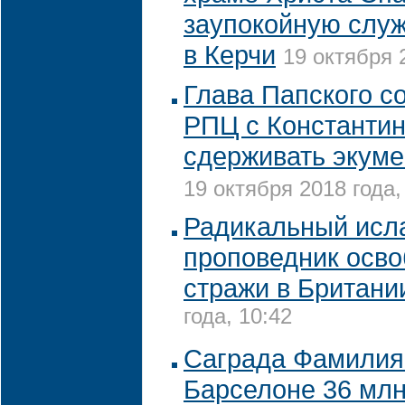
заупокойную слу
в Керчи
19 октября 
Глава Папского с
РПЦ с Константи
сдерживать экуме
19 октября 2018 года,
Радикальный исл
проповедник осво
стражи в Британи
года, 10:42
Саграда Фамилия
Барселоне 36 млн