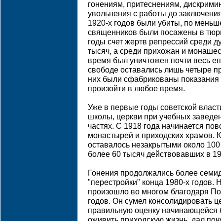
гонениям, притеснениям, дискримин
увольнения с работы до заключения
1920-х годов были убиты, по меньш
священников были посажены в тюрь
годы счет жертв репрессий среди д
тысяч, а среди прихожан и монашес
время был уничтожен почти весь еп
свободе оставались лишь четыре п
них были сфабрикованы показания 
произойти в любое время.
Уже в первые годы советской влас
школы, церкви при учебных заведен
частях. С 1918 года начинается по
монастырей и приходских храмов. К
оставалось незакрытыми около 100
более 60 тысяч действовавших в 19
Гонения продолжались более семиде
"перестройки" конца 1980-х годов. 
произошло во многом благодаря П
годов. Он сумел консолидировать ц
правильную оценку начинающейся б
оживить приходскую жизнь, дал поч