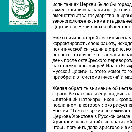
испытаниях Церкви было бы горазд
сумел организовать жизнь Церкви н
вмешательства государства, выраб
законоположения, наметить дальне
Церкви в изменившихся общественн
Уже в начале второй сессии члена
корректировать свою работу, исхо
политической ситуации в стране, к
вопросы, отличные от запланирова
день после октябрьского переворо
расстрелян протоиерей Иоанн Кочу
Русской Церкви. С этого момента г
приобретают систематический и ма
Желая обратить внимание обществ
стране беззакония и еще надеясь в
Святейший Патриарх Тихон 1 февра
посланием, в котором ярко рисует 
России: "Тяжкое время переживае
Церковь Христова в Русской земле:
Христову явные и тайные враги сей 
чтобы погубить дело Христово и вм