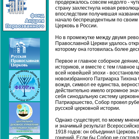
продержалось совсем недолго - чут
страну захлестнула новая революци
впоследствии получившая название
начало беспрецедентным по своим
Церковь в России.
Но в промежутке между двумя рев
Православной Церкви удалось откр
которому она готовилась более деся
Первое и главное соборное деяние
историков, и вместе с тем главное
всей новейшей эпохи - восстановл
новоизбранного Патриарха Тихона 
вождя, символ ее единства, вернос
действительно имело огромное зна
себя синодальную систему церковн
Патриаршество, Собор провел руб
русской церковной истории.
Однако существует, по моему мнени
и значимый результат Всероссийск
1918 годов: он объединил Церковь
гонений. Если бы Собор не состоялс