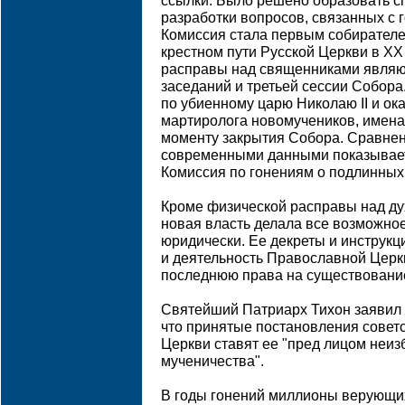
ссылки. Было решено образовать 
разработки вопросов, связанных с 
Комиссия стала первым собирателе
крестном пути Русской Церкви в XX
расправы над священниками являют
заседаний и третьей сессии Собора
по убиенному царю Николаю II и ок
мартиролога новомучеников, имена
моменту закрытия Собора. Сравнени
современными данными показывает,
Комиссия по гонениям о подлинных
Кроме физической расправы над д
новая власть делала все возможное
юридически. Ее декреты и инструк
и деятельность Православной Церк
последнюю права на существование
Святейший Патриарх Тихон заявил 
что принятые постановления советс
Церкви ставят ее "пред лицом неиз
мученичества".
В годы гонений миллионы верующи