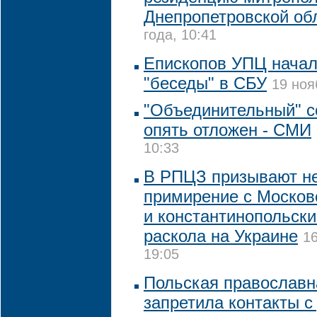
Днепропетровской об
года, 10:41
Епископов УПЦ начал
"беседы" в СБУ
19 ноя
"Объединительный" с
опять отложен - СМИ
10:33
В РПЦЗ призывают не
примирение с Москов
и константинопольск
раскола на Украине
16
19:05
Польская православн
запретила контакты с