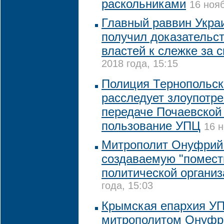
раскольниками
16 нояб
Главный раввин Украи
получил доказательс
властей к слежке за с
2018 года, 15:15
Полиция Тернопольск
расследует злоупотр
передаче Почаевской
пользование УПЦ
16 н
Митрополит Онуфрий
создаваемую "помест
политической органи
года, 15:03
Крымская епархия УП
митрополитом Онуф