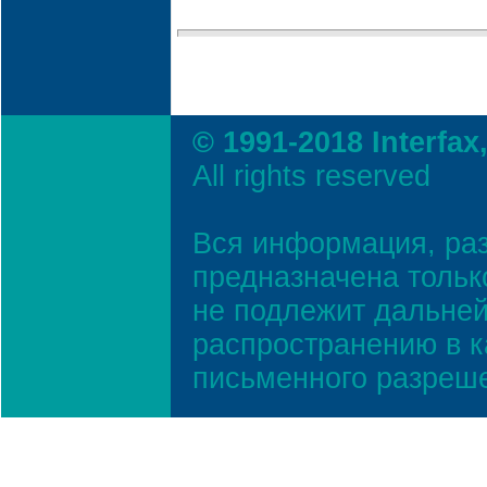
© 1991-2018 Interfax
All rights reserved
Вся информация, ра
предназначена тольк
не подлежит дальней
распространению в к
письменного разреш