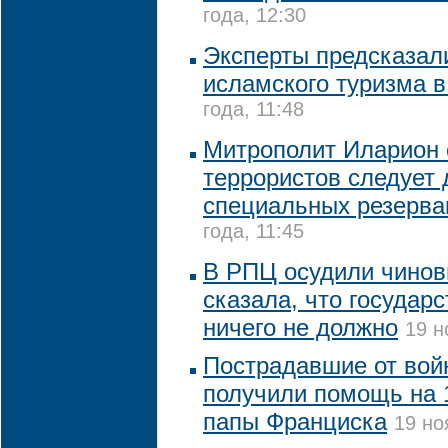
года, 12:30
Эксперты предсказал
исламского туризма в
года, 11:48
Митрополит Иларион с
террористов следует 
специальных резерва
года, 11:45
В РПЦ осудили чинов
сказала, что государ
ничего не должно
19 н
Пострадавшие от вой
получили помощь на 1
папы Франциска
19 но