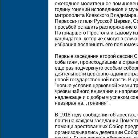
ежегодное молитвенное поминовен
годину гонений исповедников и муч
митрополита Киевского Владимира. 
Первосвятителя Русской Церкви, Со
просьбой оставить распоряжение о
Патриаршего Престола и самому изб
кандидатов, которые смогут в случ
избрания воспринять его полномоч
Первые заседания второй сессии 
событиям, происходившим в стране
еще раз подчеркнуто особым собо
деятельности церковно-администра
новой государственной власти. В до
"новые условия церковной жизни т
чрезвычайного внимания и напряже
надлежаще и с добрым успехом сов
невзирая на... гонения".
В 1918 году сообщения об арестах,
почти на каждом заседании Помест
помощи арестованных Собор предп
организовывались делегации Собор