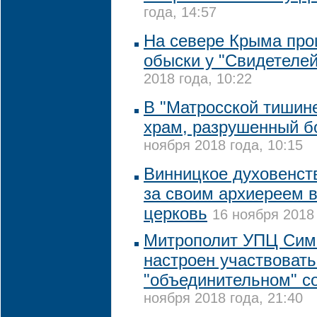
года, 14:57
На севере Крыма пр
обыски у "Свидетеле
2018 года, 10:22
В "Матросской тишине
храм, разрушенный 
ноября 2018 года, 10:15
Винницкое духовенст
за своим архиереем 
церковь
16 ноября 2018 
Митрополит УПЦ Сим
настроен участвовать
"объединительном" с
ноября 2018 года, 21:40