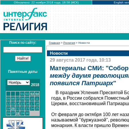
Обновлено: 22 ноября 2018 года, 18:58 (МСК)
English ver
Поиск по сайту:
Главная
>
Религия
> Новости
Новости
29 августа 2017 года, 10:13
Материалы СМИ: "Собор 
Памятные даты
между двумя революция
появился Патриарх
"
2018
В праздник Успения Пресвятой Бо
01
02
03
04
года, в России собрался Поместны
05
06
07
08
09
10
11
Церкви, восстановивший Патриарш
12
13
14
15
16
17
18
19
20
21
22
23
24
25
26
27
28
29
30
От февраля до октября 100 лет наза
называемой "буржуазной", революц
монархия. К власти пришло Времен