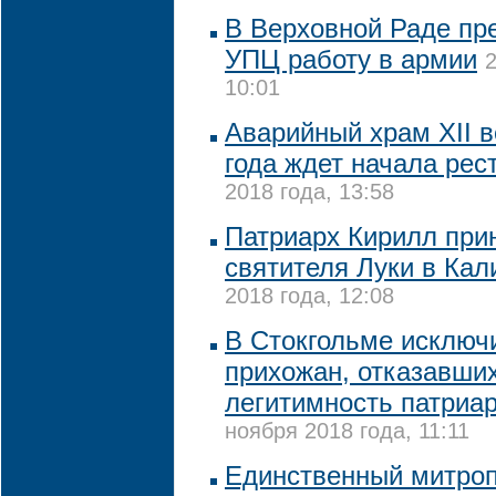
В Верховной Раде пр
УПЦ работу в армии
2
10:01
Аварийный храм XII в
года ждет начала рес
2018 года, 13:58
Патриарх Кирилл при
святителя Луки в Кал
2018 года, 12:08
В Стокгольме исключ
прихожан, отказавши
легитимность патриа
ноября 2018 года, 11:11
Единственный митро