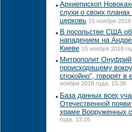
Архиепископ Новоках
слухи о своих планах
церковь
15 ноября 2018 
В посольстве США о
нападением на Андре
Киеве
15 ноября 2018 го
Митрополит Онуфрий 
происходящему вокру
спокойно", говорят в 
ноября 2018 года, 15:36
База данных всех уча
Отечественной появи
храме Вооруженных 
года, 13:26