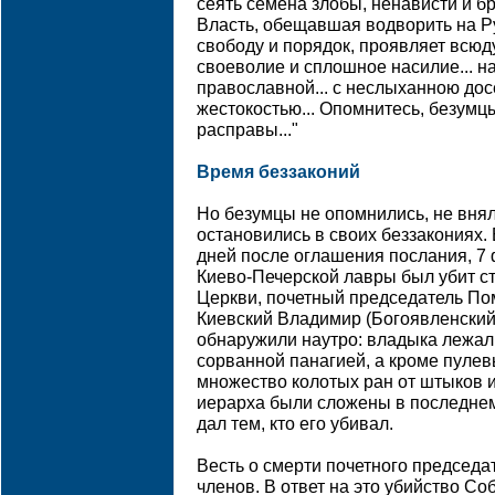
сеять семена злобы, ненависти и б
Власть, обещавшая водворить на Ру
свободу и порядок, проявляет всюд
своеволие и сплошное насилие... 
православной... с неслыханною до
жестокостью... Опомнитесь, безумц
расправы..."
Время беззаконий
Но безумцы не опомнились, не вня
остановились в своих беззакониях.
дней после оглашения послания, 7 
Киево-Печерской лавры был убит с
Церкви, почетный председатель По
Киевский Владимир (Богоявленский)
обнаружили наутро: владыка лежал 
сорванной панагией, а кроме пуле
множество колотых ран от штыков и
иерарха были сложены в последнем
дал тем, кто его убивал.
Весть о смерти почетного председа
членов. В ответ на это убийство С