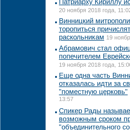
Патриарху Кириллу ис
20 ноября 2018 года, 11:0
Винницкий митрополи
торопиться причислят
раскольникам
19 ноябр
Абрамович стал офи
попечителем Еврейск
19 ноября 2018 года, 15:0
Еще одна часть Винн
отказалась идти за с
"поместную церковь"
13:57
Спикер Рады называе
возможным сроком п
"объединительного со