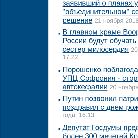
заявивший о планах у
"объединительном" с
решение
21 ноября 2018
В главном храме Воо
России будут обучать
сестер милосердия
20
17:22
Порошенко поблагода
УПЦ Софрония - стор
автокефалии
20 ноября
Путин позвонил патри
поздравил с днем ро
года, 16:13
Депутат Госдумы пре
более 300 мечетей К