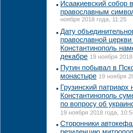
Исаакиевский собор 
православным симво
ноября 2018 года, 11:25
Дату объединительно
православной церкви
Константинополь нам
декабре
19 ноября 2018 
Путин побывал в Пск
монастыре
19 ноября 20
Грузинский патриарх 
Константинополь сум
по вопросу об украин
19 ноября 2018 года, 10:5
Сторонники автокеф
резиденцию митропол