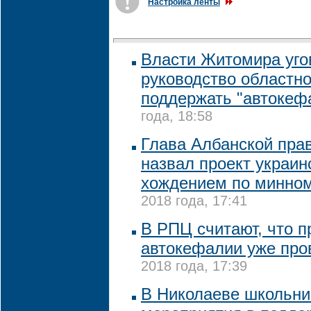
Настройка ленты
Власти Житомира уго
руководство областн
поддержать "автокеф
года, 18:58
Глава Албанской пра
назвал проект украи
хождением по минно
2018 года, 17:41
В РПЦ считают, что п
автокефалии уже про
2018 года, 17:39
В Николаеве школьни