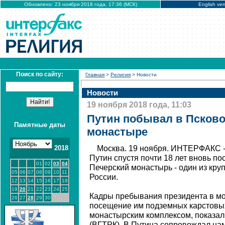
Обновлено: 23 ноября 2018 года, 17:36 (МСК)
English ver
Поиск по сайту:
Главная
>
Религия
> Новости
Новости
19 ноября 2018 года, 11:03
Путин побывал в Псково
Памятные даты
монастыре
2018
Москва. 19 ноября. ИНТЕРФАКС 
Путин спустя почти 18 лет вновь по
01
02
03
04
Печерский монастырь - один из кр
05
06
07
08
09
10
11
России.
12
13
14
15
16
17
18
19
20
21
22
23
24
25
Кадры пребывания президента в мо
26
27
28
29
30
посещение им подземных карстовы
монастырским комплексом, показал 
(ВГТРК). В.Путина сопровождал на