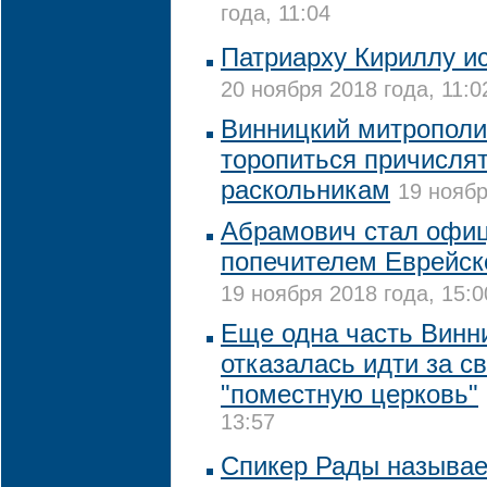
года, 11:04
Патриарху Кириллу ис
20 ноября 2018 года, 11:0
Винницкий митрополи
торопиться причислят
раскольникам
19 ноябр
Абрамович стал офи
попечителем Еврейск
19 ноября 2018 года, 15:0
Еще одна часть Винн
отказалась идти за с
"поместную церковь"
13:57
Спикер Рады называе