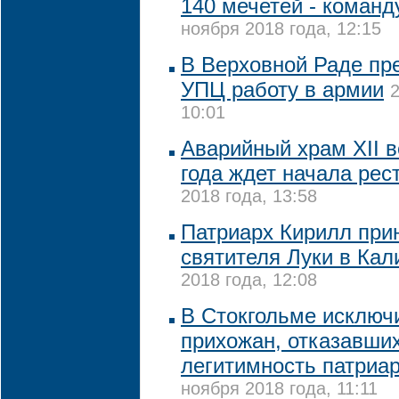
140 мечетей - коман
ноября 2018 года, 12:15
В Верховной Раде пр
УПЦ работу в армии
2
10:01
Аварийный храм XII в
года ждет начала рес
2018 года, 13:58
Патриарх Кирилл при
святителя Луки в Кал
2018 года, 12:08
В Стокгольме исключ
прихожан, отказавши
легитимность патриа
ноября 2018 года, 11:11