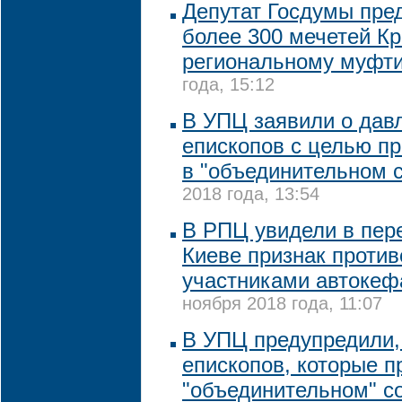
Депутат Госдумы пре
более 300 мечетей К
региональному муфт
года, 15:12
В УПЦ заявили о дав
епископов с целью пр
в "объединительном 
2018 года, 13:54
В РПЦ увидели в пер
Киеве признак проти
участниками автокеф
ноября 2018 года, 11:07
В УПЦ предупредили,
епископов, которые п
"объединительном" с