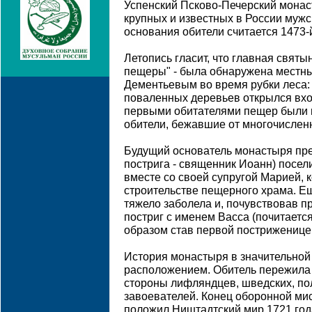
Успенский Псково-Печерский монас
крупных и известных в России муж
основания обители считается 1473-
Летопись гласит, что главная свят
пещеры" - была обнаружена местн
Дементьевым во время рубки леса: 
поваленных деревьев открылся вхо
первыми обитателями пещер были 
обители, бежавшие от многочислен
Будущий основатель монастыря пр
пострига - священник Иоанн) посел
вместе со своей супругой Марией, 
строительстве пещерного храма. Е
тяжело заболела и, почувствовав п
постриг с именем Васса (почитается
образом став первой постриженице
История монастыря в значительной
расположением. Обитель пережила
стороны лифляндцев, шведских, пол
завоевателей. Конец оборонной ми
положил Ништадтский мир 1721 год