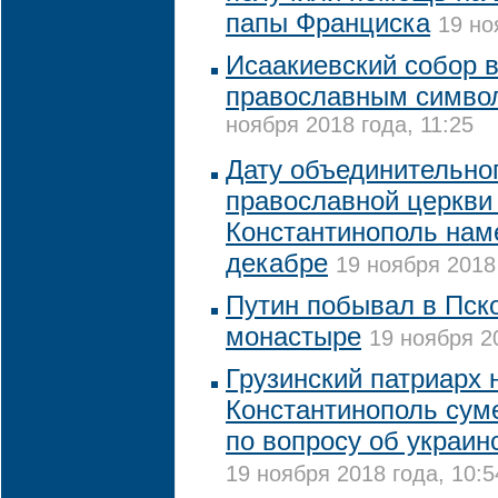
папы Франциска
19 но
Исаакиевский собор 
православным симво
ноября 2018 года, 11:25
Дату объединительно
православной церкви
Константинополь нам
декабре
19 ноября 2018 
Путин побывал в Пск
монастыре
19 ноября 20
Грузинский патриарх 
Константинополь сум
по вопросу об украин
19 ноября 2018 года, 10:5