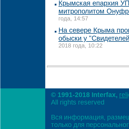
Крымская епархия УП
митрополитом Онуф
года, 14:57
На севере Крыма пр
обыски у "Свидетеле
2018 года, 10:22
© 1991-2018 Interfax,
rel
All rights reserved
Вся информация, размещ
только для персонально