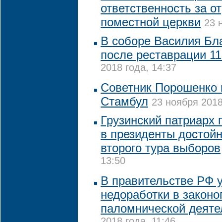
ответственность за о
поместной церкви
23 
В соборе Василия Бл
после реставрации 11
2018 года, 14:37
Советник Порошенко 
Стамбул
23 ноября 2018
Грузинский патриарх 
в президенты достойн
второго тура выборов
13:50
В правительстве РФ 
недоработки в законо
паломнической деяте