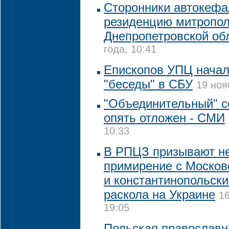
Сторонники автокеф
резиденцию митропол
Днепропетровской об
года, 10:41
Епископов УПЦ начал
"беседы" в СБУ
19 ноя
"Объединительный" с
опять отложен - СМИ
10:33
В РПЦЗ призывают не
примирение с Москов
и константинопольск
раскола на Украине
16
19:05
Польская православн