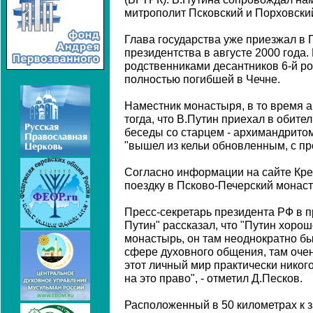
митрополит Псковский и Порховский
Глава государства уже приезжал в 
президентства в августе 2000 года. 
родственниками десантников 6-й ро
полностью погибшей в Чечне.
Наместник монастыря, в то время а
тогда, что В.Путин приехал в обите
беседы со старцем - архимандрито
"вышел из кельи обновленным, с п
Согласно информации на сайте Кре
поездку в Псково-Печерский монас
Пресс-секретарь президента РФ в п
Путин" рассказал, что "Путин хорош
монастырь, он там неоднократно быв
сфере духовного общения, там очен
этот личный мир практически никого
на это право", - отметил Д.Песков.
Расположенный в 50 километрах к з