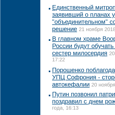
Единственный митро
заявивший о планах у
"объединительном" с
решение
21 ноября 2018
В главном храме Воо
России будут обучать
сестер милосердия
20
17:22
Порошенко поблагода
УПЦ Софрония - стор
автокефалии
20 ноября
Путин позвонил патри
поздравил с днем ро
года, 16:13