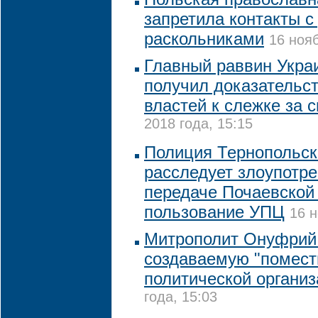
запретила контакты с
раскольниками
16 нояб
Главный раввин Украи
получил доказательс
властей к слежке за с
2018 года, 15:15
Полиция Тернопольск
расследует злоупотр
передаче Почаевской
пользование УПЦ
16 н
Митрополит Онуфрий
создаваемую "помест
политической органи
года, 15:03