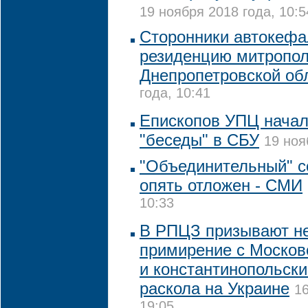
19 ноября 2018 года, 10:5
Сторонники автокеф
резиденцию митропол
Днепропетровской об
года, 10:41
Епископов УПЦ начал
"беседы" в СБУ
19 ноя
"Объединительный" с
опять отложен - СМИ
10:33
В РПЦЗ призывают не
примирение с Москов
и константинопольск
раскола на Украине
16
19:05