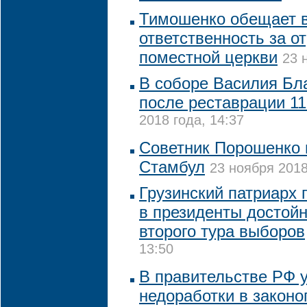
Тимошенко обещает 
ответственность за о
поместной церкви
23 
В соборе Василия Бл
после реставрации 11
2018 года, 14:37
Советник Порошенко 
Стамбул
23 ноября 2018
Грузинский патриарх 
в президенты достойн
второго тура выборов
13:50
В правительстве РФ 
недоработки в законо