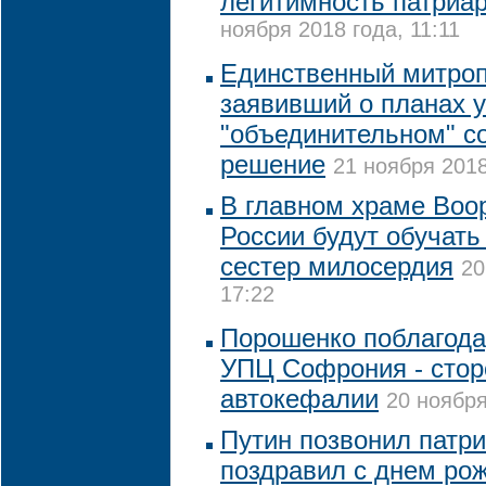
легитимность патриа
ноября 2018 года, 11:11
Единственный митро
заявивший о планах у
"объединительном" с
решение
21 ноября 2018
В главном храме Воо
России будут обучать
сестер милосердия
20
17:22
Порошенко поблагода
УПЦ Софрония - стор
автокефалии
20 ноября
Путин позвонил патри
поздравил с днем ро