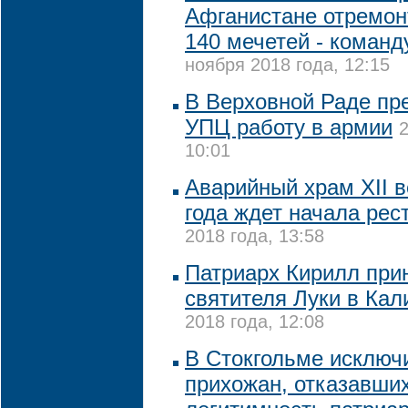
Афганистане отремо
140 мечетей - коман
ноября 2018 года, 12:15
В Верховной Раде пр
УПЦ работу в армии
2
10:01
Аварийный храм XII в
года ждет начала рес
2018 года, 13:58
Патриарх Кирилл при
святителя Луки в Кал
2018 года, 12:08
В Стокгольме исключ
прихожан, отказавши