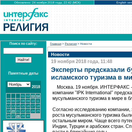
Обновлено: 24 ноября 2018 года, 22:42 (МСК)
English ver
Поиск по сайту:
Главная
>
Религия
> Новости
Новости
19 ноября 2018 года, 11:48
Эксперты предсказали б
Памятные даты
исламского туризма в м
2018
Москва. 19 ноября. ИНТЕРФАКС -
компании "IPK International" предск
01
02
03
04
мусульманского туризма в мире в 
05
06
07
08
09
10
11
12
13
14
15
16
17
18
Согласно исследованию компании, 
19
20
21
22
23
24
25
роста мусульманского туризма был
26
27
28
29
30
остальным миром. Чаще всего путе
Индии, Турции и арабских стран. С
расти в ближайшие годы.