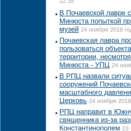
22:35
В Почаевской лавре 
Минюста попыткой пр
музей
24 ноября 2018 го
Почаевская лавра пр
пользоваться объект
территории, несмотр
Минюста - УПЦ
24 ноя
В РПЦ назвали ситуа
сооружений Почаевск
масштабного давлени
Церковь
24 ноября 2018
РПЦ направит в Южн
священника из-за раз
Константинополем
23 