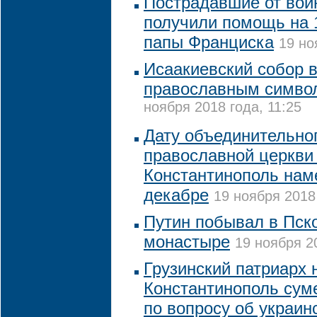
Пострадавшие от вой
получили помощь на 1
папы Франциска
19 но
Исаакиевский собор 
православным симво
ноября 2018 года, 11:25
Дату объединительно
православной церкви
Константинополь нам
декабре
19 ноября 2018 
Путин побывал в Пск
монастыре
19 ноября 20
Грузинский патриарх 
Константинополь сум
по вопросу об украин