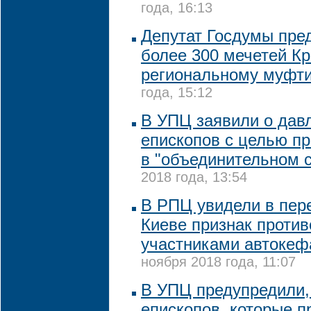
года, 16:13
Депутат Госдумы пре
более 300 мечетей К
региональному муфт
года, 15:12
В УПЦ заявили о дав
епископов с целью пр
в "объединительном 
2018 года, 13:54
В РПЦ увидели в пер
Киеве признак проти
участниками автокеф
ноября 2018 года, 11:07
В УПЦ предупредили,
епископов, которые п