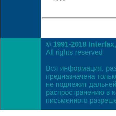
© 1991-2018 Interfax
All rights reserved
Вся информация, ра
предназначена тольк
не подлежит дальней
распространению в к
письменного разреш