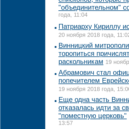
"объединительном" с
года, 11:04
Патриарху Кириллу ис
20 ноября 2018 года, 11:0
Винницкий митрополи
торопиться причислят
раскольникам
19 ноябр
Абрамович стал офи
попечителем Еврейск
19 ноября 2018 года, 15:0
Еще одна часть Винн
отказалась идти за с
"поместную церковь"
13:57