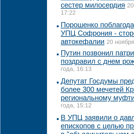
сестер милосердия
20
17:22
Порошенко поблагода
УПЦ Софрония - стор
автокефалии
20 ноября
Путин позвонил патри
поздравил с днем ро
года, 16:13
Депутат Госдумы пре
более 300 мечетей К
региональному муфт
года, 15:12
В УПЦ заявили о дав
епископов с целью пр