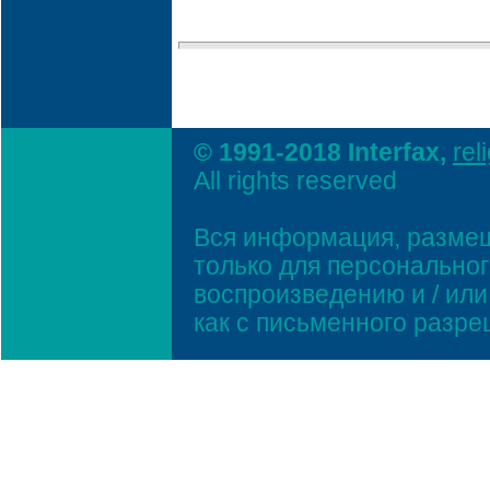
© 1991-2018 Interfax,
rel
All rights reserved
Вся информация, размещ
только для персонально
воспроизведению и / ил
как с письменного разр