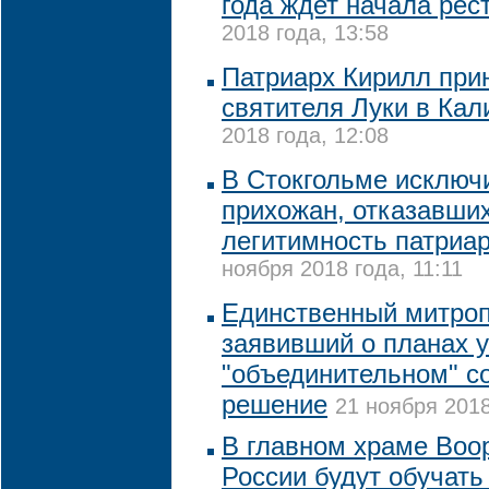
года ждет начала рес
2018 года, 13:58
Патриарх Кирилл при
святителя Луки в Кал
2018 года, 12:08
В Стокгольме исключ
прихожан, отказавши
легитимность патриа
ноября 2018 года, 11:11
Единственный митро
заявивший о планах у
"объединительном" с
решение
21 ноября 2018
В главном храме Воо
России будут обучать