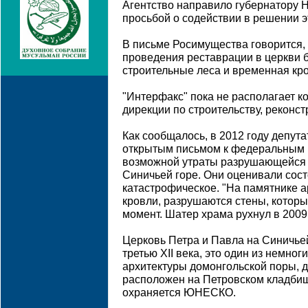
Агентство направило губернатору Н
просьбой о содействии в решении э
В письме Росимущества говорится, ч
проведения реставрации в церкви 
строительные леса и временная кр
"Интерфакс" пока не располагает 
дирекции по строительству, реконст
Как сообщалось, в 2012 году депут
открытым письмом к федеральным 
возможной утраты разрушающейся 
Синичьей горе. Они оценивали сост
катастрофическое. "На памятнике а
кровли, разрушаются стены, которы
момент. Шатер храма рухнул в 2009 
Церковь Петра и Павла на Синичье
третью XII века, это один из немно
архитектуры домонгольской поры, 
расположен на Петровском кладбищ
охраняется ЮНЕСКО.