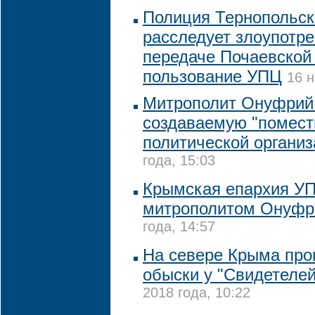
Полиция Тернопольск
расследует злоупотр
передаче Почаевской
пользование УПЦ
16 н
Митрополит Онуфрий
создаваемую "помест
политической органи
года, 15:03
Крымская епархия УП
митрополитом Онуф
года, 14:57
На севере Крыма пр
обыски у "Свидетеле
2018 года, 10:22