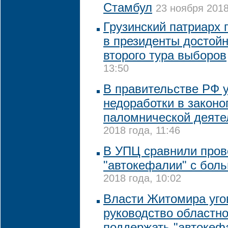
Стамбул
23 ноября 2018
Грузинский патриарх 
в президенты достойн
второго тура выборов
13:50
В правительстве РФ 
недоработки в законо
паломнической деяте
2018 года, 11:46
В УПЦ сравнили пров
"автокефалии" с бол
2018 года, 10:02
Власти Житомира уго
руководство областн
поддержать "автокеф