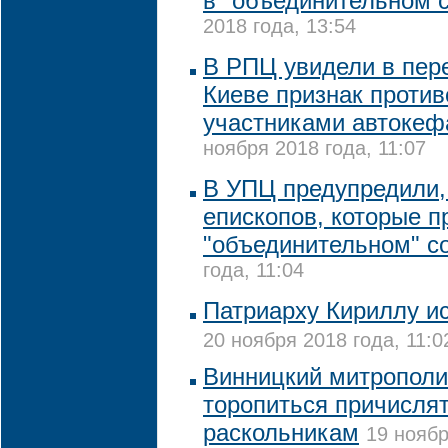
в "объединительном 
2018 года, 13:54
В РПЦ увидели в пер
Киеве признак проти
участниками автокеф
ноября 2018 года, 11:07
В УПЦ предупредили,
епископов, которые п
"объединительном" с
года, 11:04
Патриарху Кириллу ис
20 ноября 2018 года, 11:0
Винницкий митрополи
торопиться причислят
раскольникам
19 ноябр