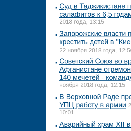
Суд в Таджикистане п
салафитов к 6,5 год
2018 года, 13:15
Запорожские власти 
крестить детей в "Ки
22 ноября 2018 года, 12:5
Советский Союз во в
Афганистане отремо
140 мечетей - коман
ноября 2018 года, 12:15
В Верховной Раде пр
УПЦ работу в армии
2
10:01
Аварийный храм XII в