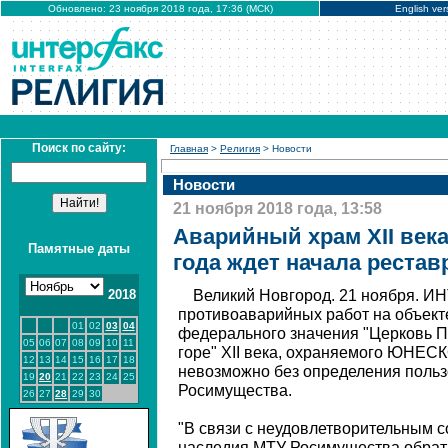
Обновлено: 23 ноября 2018 года, 17:36 (МСК)
English ver
Поиск по сайту:
Главная
>
Религия
> Новости
Новости
21 ноября 2018 года, 13:58
Аварийный храм XII века
Памятные даты
года ждет начала реста
2018
Великий Новгород. 21 ноября. 
противоаварийных работ на объект
01
02
03
04
федерального значения "Церковь П
05
06
07
08
09
10
11
горе" XII века, охраняемого ЮНЕС
12
13
14
15
16
17
18
невозможно без определения польз
19
20
21
22
23
24
25
Росимущества.
26
27
28
29
30
"В связи с неудовлетворительным с
наследия МТУ Росимущества обрат