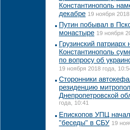
Константинополь нам
декабре
19 ноября 2018 
Путин побывал в Пск
монастыре
19 ноября 20
Грузинский патриарх 
Константинополь сум
по вопросу об украин
19 ноября 2018 года, 10:5
Сторонники автокеф
резиденцию митропол
Днепропетровской об
года, 10:41
Епископов УПЦ начал
"беседы" в СБУ
19 ноя