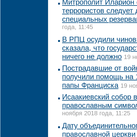
Митрополит Иларион с
террористов следует 
специальных резерва
года, 11:45
В РПЦ осудили чинов
сказала, что государ
ничего не должно
19 н
Пострадавшие от вой
получили помощь на 1
папы Франциска
19 но
Исаакиевский собор 
православным симво
ноября 2018 года, 11:25
Дату объединительно
православной церкви