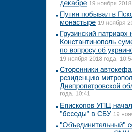
декабре
19 ноября 2018 
Путин побывал в Пск
монастыре
19 ноября 20
Грузинский патриарх 
Константинополь сум
по вопросу об украин
19 ноября 2018 года, 10:5
Сторонники автокеф
резиденцию митропол
Днепропетровской об
года, 10:41
Епископов УПЦ начал
"беседы" в СБУ
19 ноя
"Объединительный" с