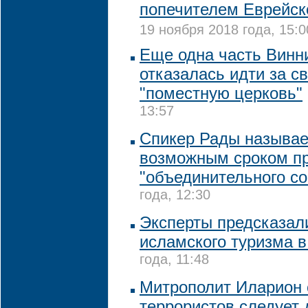
попечителем Еврейск
19 ноября 2018 года, 15:0
Еще одна часть Винн
отказалась идти за с
"поместную церковь"
13:57
Спикер Рады называе
возможным сроком п
"объединительного со
года, 12:30
Эксперты предсказал
исламского туризма в
года, 11:48
Митрополит Иларион с
террористов следует 