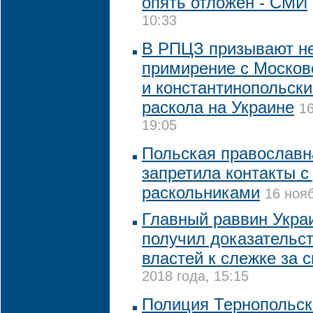
опять отложен - СМИ
10:33
В РПЦЗ призывают не
примирение с Москов
и константинопольск
раскола на Украине
16
19:05
Польская православн
запретила контакты с
раскольниками
16 нояб
Главный раввин Украи
получил доказательс
властей к слежке за с
2018 года, 15:15
Полиция Тернопольск