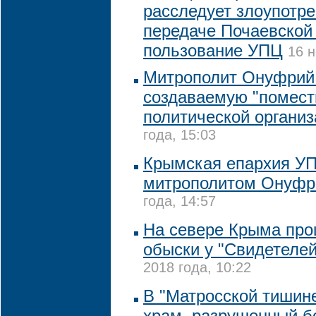
расследует злоупотр
передаче Почаевской
пользование УПЦ
16 н
Митрополит Онуфрий
создаваемую "помест
политической органи
года, 15:03
Крымская епархия УП
митрополитом Онуф
года, 14:57
На севере Крыма пр
обыски у "Свидетеле
2018 года, 10:22
В "Матросской тишине
храм, разрушенный 