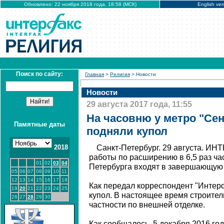
Обновлено: 22 ноября 2018 года, 18:58 (МСК)
English ver
Поиск по сайту:
Главная
>
Религия
> Новости
Новости
29 августа 2017 года, 11:55
На часовню у метро "Се
Памятные даты
подняли купол
2018
Санкт-Петербург. 29 августа. И
работы по расширению в 6,5 раз ч
01
02
03
04
Петербурга входят в завершающую
05
06
07
08
09
10
11
12
13
14
15
16
17
18
Как передал корреспондент "Интер
19
20
21
22
23
24
25
купол. В настоящее время строите
26
27
28
29
30
частности по внешней отделке.
Как сообщалось, 5 декабря 2016 го