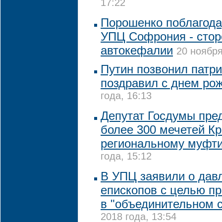
17:22
Порошенко поблагода
УПЦ Софрония - стор
автокефалии
20 ноября
Путин позвонил патри
поздравил с днем ро
года, 16:13
Депутат Госдумы пре
более 300 мечетей К
региональному муфт
года, 15:12
В УПЦ заявили о дав
епископов с целью пр
в "объединительном 
2018 года, 13:54