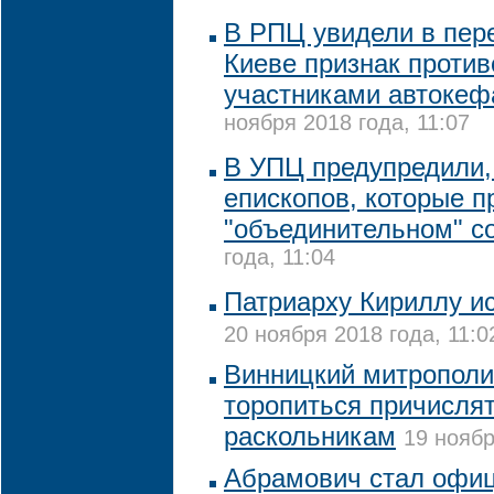
В РПЦ увидели в пер
Киеве признак проти
участниками автокеф
ноября 2018 года, 11:07
В УПЦ предупредили,
епископов, которые п
"объединительном" с
года, 11:04
Патриарху Кириллу ис
20 ноября 2018 года, 11:0
Винницкий митрополи
торопиться причислят
раскольникам
19 ноябр
Абрамович стал офи