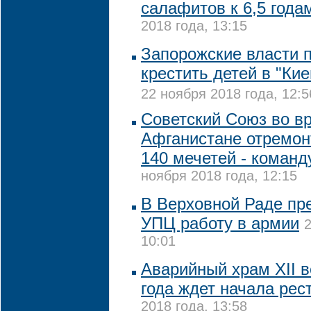
салафитов к 6,5 год
2018 года, 13:15
Запорожские власти 
крестить детей в "Ки
22 ноября 2018 года, 12:5
Советский Союз во в
Афганистане отремо
140 мечетей - коман
ноября 2018 года, 12:15
В Верховной Раде пр
УПЦ работу в армии
2
10:01
Аварийный храм XII в
года ждет начала рес
2018 года, 13:58