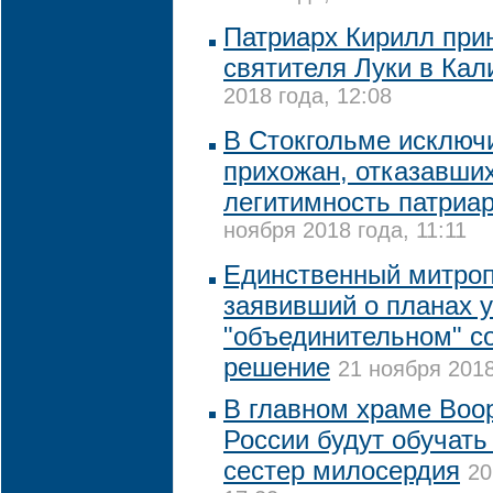
Патриарх Кирилл при
святителя Луки в Кал
2018 года, 12:08
В Стокгольме исключ
прихожан, отказавши
легитимность патриа
ноября 2018 года, 11:11
Единственный митро
заявивший о планах у
"объединительном" с
решение
21 ноября 2018
В главном храме Воо
России будут обучать
сестер милосердия
20