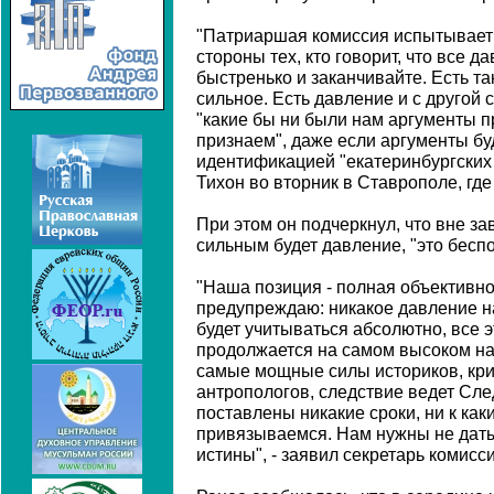
"Патриаршая комиссия испытывает
стороны тех, кто говорит, что все 
быстренько и заканчивайте. Есть т
сильное. Есть давление и с другой с
"какие бы ни были нам аргументы п
признаем", даже если аргументы буд
идентификацией "екатеринбургских о
Тихон во вторник в Ставрополе, где
При этом он подчеркнул, что вне за
сильным будет давление, "это беспо
"Наша позиция - полная объективнос
предупреждаю: никакое давление 
будет учитываться абсолютно, все 
продолжается на самом высоком на
самые мощные силы историков, кри
антропологов, следствие ведет Сле
поставлены никакие сроки, ни к как
привязываемся. Нам нужны не даты,
истины", - заявил секретарь комисси