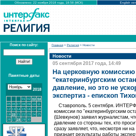
Обновлено: 22 ноября 2018 года, 18:58 (МСК)
English ver
Поиск по сайту:
Главная
>
Религия
> Новости
Новости
05 сентября 2017 года, 14:49
На церковную комиссию
Памятные даты
"екатеринбургским оста
давление, но это не уск
2018
экспертиз - епископ Тихо
01
02
03
04
05
06
07
08
09
10
11
Ставрополь. 5 сентября. ИНТЕРФ
12
13
14
15
16
17
18
комиссии по "екатеринбургским ост
19
20
21
22
23
24
25
(Шевкунов) заявил журналистам, чт
26
27
28
29
30
давление со стороны тех, кто просит 
сразу заявляет, что, несмотря ни на
признает результаты работы экспер