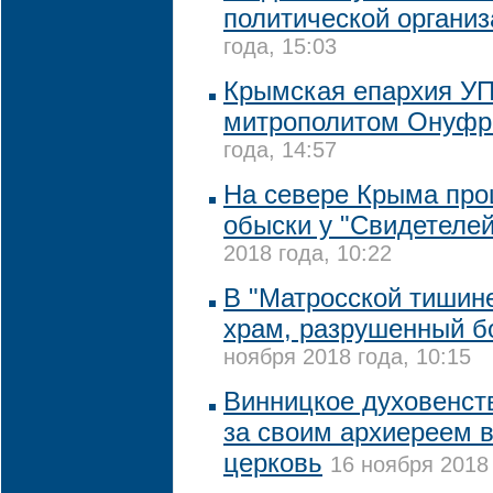
политической органи
года, 15:03
Крымская епархия УП
митрополитом Онуф
года, 14:57
На севере Крыма пр
обыски у "Свидетеле
2018 года, 10:22
В "Матросской тишине
храм, разрушенный 
ноября 2018 года, 10:15
Винницкое духовенст
за своим архиереем 
церковь
16 ноября 2018 