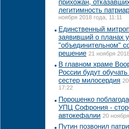
прихожан, отказавши
легитимность патриа
ноября 2018 года, 11:11
Единственный митро
заявивший о планах у
"объединительном" с
решение
21 ноября 2018
В главном храме Воо
России будут обучать
сестер милосердия
20
17:22
Порошенко поблагода
УПЦ Софрония - стор
автокефалии
20 ноября
Путин позвонил патри