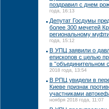
поздравил с днем ро
года, 16:13
Депутат Госдумы пре
более 300 мечетей К
региональному муфт
года, 15:12
В УПЦ заявили о дав
епископов с целью пр
в "объединительном 
2018 года, 13:54
В РПЦ увидели в пер
Киеве признак проти
участниками автокеф
ноября 2018 года, 11:07