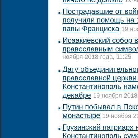
19 н
Пострадавшие от вой
получили помощь на 1
папы Франциска
19 но
Исаакиевский собор 
православным симво
ноября 2018 года, 11:25
Дату объединительно
православной церкви
Константинополь нам
декабре
19 ноября 2018 
Путин побывал в Пск
монастыре
19 ноября 20
Грузинский патриарх 
Константинополь сум