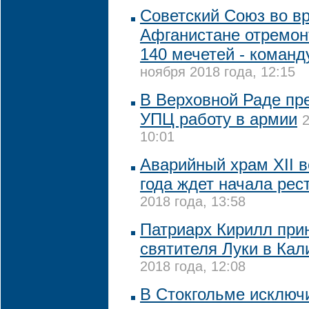
Советский Союз во в
Афганистане отремо
140 мечетей - коман
ноября 2018 года, 12:15
В Верховной Раде пр
УПЦ работу в армии
2
10:01
Аварийный храм XII в
года ждет начала рес
2018 года, 13:58
Патриарх Кирилл при
святителя Луки в Кал
2018 года, 12:08
В Стокгольме исключ