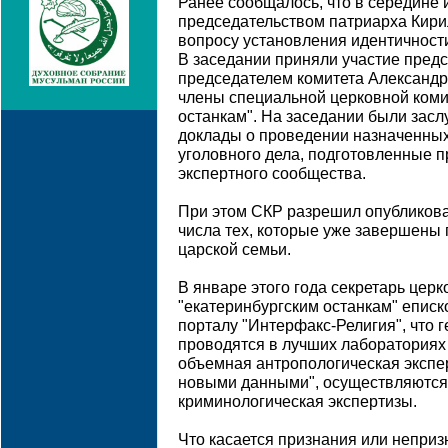
Ранее сообщалось, что в середине 
председательством патриарха Кир
вопросу установления идентичности
В заседании приняли участие предс
председателем комитета Александр
члены специальной церковной коми
останкам". На заседании были за
доклады о проведении назначенных
уголовного дела, подготовленные 
экспертного сообщества.
При этом СКР разрешил опубликоват
числа тех, которые уже завершены 
царской семьи.
В январе этого года секретарь цер
"екатеринбургским останкам" еписк
порталу "Интерфакс-Религия", что 
проводятся в лучших лабораториях
объемная антропологическая экспе
новыми данными", осуществляются 
криминологическая экспертизы.
Что касается признания или непри