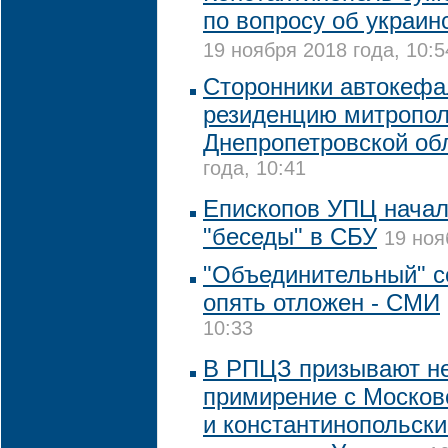
по вопросу об украин
19 ноября 2018 года, 10:5
Сторонники автокеф
резиденцию митропол
Днепропетровской об
года, 10:41
Епископов УПЦ начал
"беседы" в СБУ
19 ноя
"Объединительный" с
опять отложен - СМИ
10:33
В РПЦЗ призывают не
примирение с Москов
и константинопольск