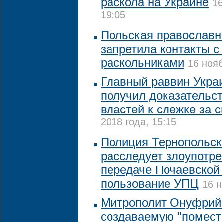
раскола на Украине
16
19:05
Польская православн
запретила контакты с
раскольниками
16 нояб
Главный раввин Украи
получил доказательс
властей к слежке за с
2018 года, 15:15
Полиция Тернопольск
расследует злоупотр
передаче Почаевской
пользование УПЦ
16 н
Митрополит Онуфрий
создаваемую "помест