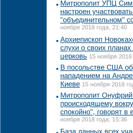
Митрополит УПЦ Сим
настроен участвовать
"объединительном" с
ноября 2018 года, 21:40
Архиепископ Новоках
слухи о своих планах
церковь
15 ноября 2018 
В посольстве США о
нападением на Андре
Киеве
15 ноября 2018 го
Митрополит Онуфрий 
происходящему вокру
спокойно", говорят в 
ноября 2018 года, 15:36
База данных всех уча