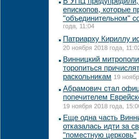
В УПЦ предупредили,
епископов, которые п
"объединительном" с
года, 11:04
Патриарху Кириллу ис
20 ноября 2018 года, 11:0
Винницкий митрополи
торопиться причислят
раскольникам
19 ноябр
Абрамович стал офи
попечителем Еврейск
19 ноября 2018 года, 15:0
Еще одна часть Винн
отказалась идти за с
"поместную церковь"