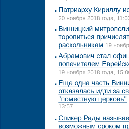
Патриарху Кириллу ис
20 ноября 2018 года, 11:0
Винницкий митрополи
торопиться причислят
раскольникам
19 ноябр
Абрамович стал офи
попечителем Еврейск
19 ноября 2018 года, 15:0
Еще одна часть Винн
отказалась идти за с
"поместную церковь"
13:57
Спикер Рады называе
возможным сроком п