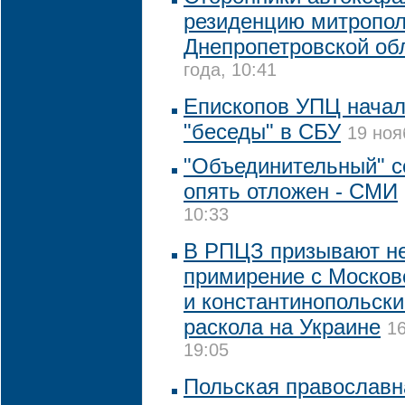
резиденцию митропол
Днепропетровской об
года, 10:41
Епископов УПЦ начал
"беседы" в СБУ
19 ноя
"Объединительный" с
опять отложен - СМИ
10:33
В РПЦЗ призывают не
примирение с Москов
и константинопольск
раскола на Украине
16
19:05
Польская православн