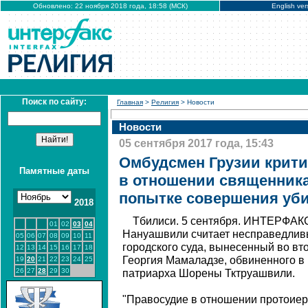
Обновлено: 22 ноября 2018 года, 18:58 (МСК)
English ver
Поиск по сайту:
Главная
>
Религия
> Новости
Новости
05 сентября 2017 года, 15:43
Омбудсмен Грузии крити
Памятные даты
в отношении священника
попытке совершения уб
2018
Тбилиси. 5 сентября. ИНТЕРФАКС
01
02
03
04
Нануашвили считает несправедлив
05
06
07
08
09
10
11
городского суда, вынесенный во вт
12
13
14
15
16
17
18
Георгия Мамаладзе, обвиненного в 
19
20
21
22
23
24
25
26
27
28
29
30
патриарха Шорены Тктруашвили.
"Правосудие в отношении протоиер