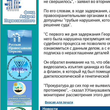
не свершилось", - заявил во вторн
По его словам, в ходе задержания, 
правоохранительными органами в 
допущены "грубые нарушения, кото
решение суда".
"С первого же дня задержания Гео
него была нарушена презумпция не
судебного процесса не позволило 
ознакомиться с данным делом, а с 
подписка о неразглашении деталей д
Он обратил внимание на то, что об
видеозапись изъятия цианида из ба
а флакон, в который яд был помеще
дактилоскопической и генетической 
"Прокуратура до сих пор не выявил
протоиерею", - сказал У.Нануашвил
мониторинг рассмотрения этого дел
Версия для печати
Новости