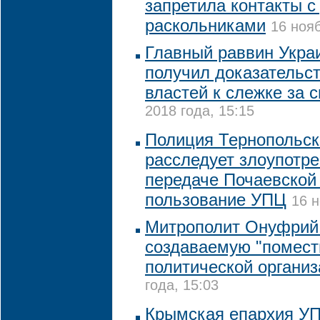
запретила контакты с
раскольниками
16 нояб
Главный раввин Украи
получил доказательс
властей к слежке за с
2018 года, 15:15
Полиция Тернопольск
расследует злоупотр
передаче Почаевской
пользование УПЦ
16 н
Митрополит Онуфрий
создаваемую "помест
политической органи
года, 15:03
Крымская епархия УП