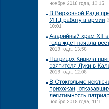
ноября 2018 года, 12:15
В Верховной Раде пр
УПЦ работу в армии
2
10:01
Аварийный храм XII в
года ждет начала рес
2018 года, 13:58
Патриарх Кирилл при
святителя Луки в Кал
2018 года, 12:08
В Стокгольме исключ
прихожан, отказавши
легитимность патриа
ноября 2018 года, 11:11