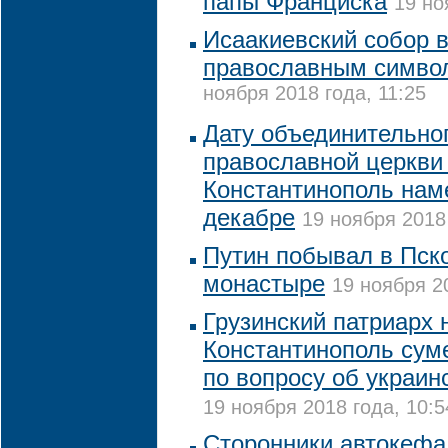
папы Франциска
19 но
Исаакиевский собор 
православным симво
ноября 2018 года, 11:25
Дату объединительно
православной церкви
Константинополь нам
декабре
19 ноября 2018 
Путин побывал в Пск
монастыре
19 ноября 20
Грузинский патриарх 
Константинополь сум
по вопросу об украин
19 ноября 2018 года, 10:5
Сторонники автокеф