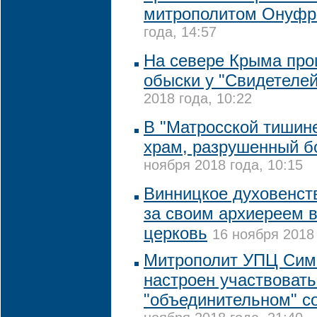
митрополитом Онуф
года, 14:57
На севере Крыма пр
обыски у "Свидетеле
2018 года, 10:22
В "Матросской тишине
храм, разрушенный 
ноября 2018 года, 10:15
Винницкое духовенст
за своим архиереем 
церковь
16 ноября 2018 
Митрополит УПЦ Сим
настроен участвовать
"объединительном" с