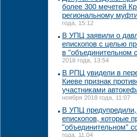
более 300 мечетей К
региональному муфт
года, 15:12
В УПЦ заявили о дав
епископов с целью пр
в "объединительном 
2018 года, 13:54
В РПЦ увидели в пер
Киеве признак проти
участниками автокеф
ноября 2018 года, 11:07
В УПЦ предупредили,
епископов, которые п
"объединительном" с
года, 11:04