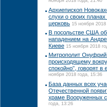
ноября 2018 года, 21:40
Архиепископ Новоках
слухи о своих планах
церковь
15 ноября 2018 
В посольстве США о
нападением на Андре
Киеве
15 ноября 2018 го
Митрополит Онуфрий 
происходящему вокру
спокойно", говорят в 
ноября 2018 года, 15:36
База данных всех уча
Отечественной появи
храме Вооруженных 
года, 13:26