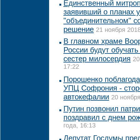
Единственный митро
заявивший о планах у
"объединительном" с
решение
21 ноября 2018
В главном храме Воо
России будут обучать
сестер милосердия
20
17:22
Порошенко поблагода
УПЦ Софрония - стор
автокефалии
20 ноября
Путин позвонил патри
поздравил с днем ро
года, 16:13
Депутат Госдумы пре