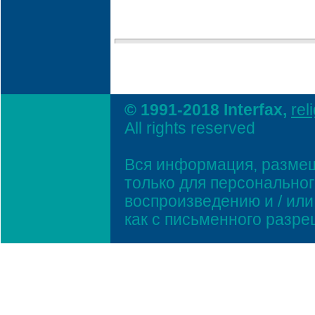
© 1991-2018 Interfax,
rel
All rights reserved
Вся информация, размещ
только для персонально
воспроизведению и / ил
как с письменного разр