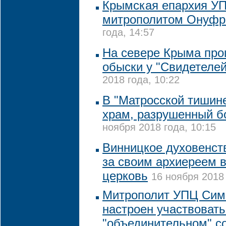
Крымская епархия УП
митрополитом Онуф
года, 14:57
На севере Крыма пр
обыски у "Свидетеле
2018 года, 10:22
В "Матросской тишине
храм, разрушенный 
ноября 2018 года, 10:15
Винницкое духовенст
за своим архиереем 
церковь
16 ноября 2018 
Митрополит УПЦ Сим
настроен участвовать
"объединительном" с