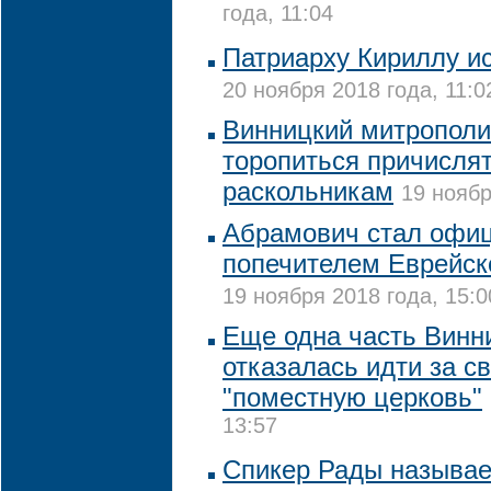
года, 11:04
Патриарху Кириллу ис
20 ноября 2018 года, 11:0
Винницкий митрополи
торопиться причислят
раскольникам
19 ноябр
Абрамович стал офи
попечителем Еврейск
19 ноября 2018 года, 15:0
Еще одна часть Винн
отказалась идти за с
"поместную церковь"
13:57
Спикер Рады называе