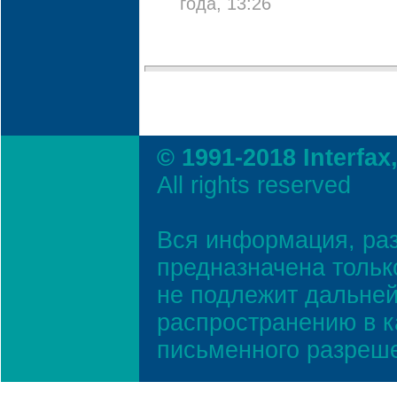
года, 13:26
© 1991-2018 Interfax
All rights reserved
Вся информация, ра
предназначена тольк
не подлежит дальней
распространению в к
письменного разреш