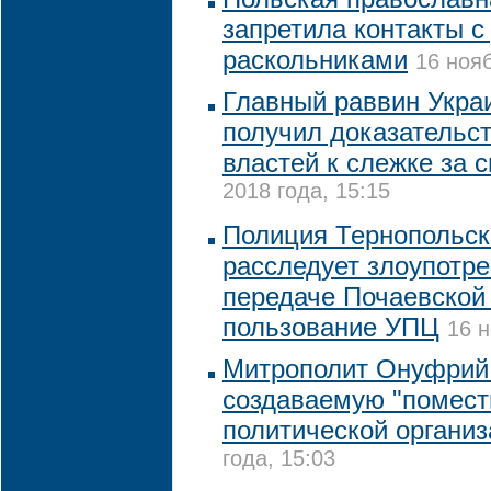
запретила контакты с
раскольниками
16 нояб
Главный раввин Украи
получил доказательс
властей к слежке за с
2018 года, 15:15
Полиция Тернопольск
расследует злоупотр
передаче Почаевской
пользование УПЦ
16 н
Митрополит Онуфрий
создаваемую "помест
политической органи
года, 15:03