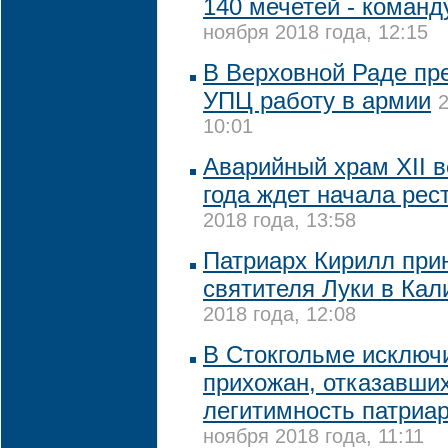
140 мечетей - коман
ноября 2018 года, 12:15
В Верховной Раде пр
УПЦ работу в армии
2
10:01
Аварийный храм XII в
года ждет начала рес
2018 года, 13:58
Патриарх Кирилл при
святителя Луки в Кал
2018 года, 12:08
В Стокгольме исключ
прихожан, отказавши
легитимность патриа
ноября 2018 года, 11:11