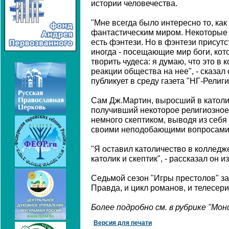
истории человечества.
"Мне всегда было интересно то, как
фантастическим миром. Некоторые го
есть фэнтези. Но в фэнтези присутс
иногда - посещающие мир боги, ко
творить чудеса: я думаю, что это в 
реакции общества на нее", - сказал
публикует в среду газета "НГ-Религи
Сам Дж.Мартин, выросший в католи
получивший некоторое религиозное
немного скептиком, выводя из себя
своими неподобающими вопросами
"Я оставил католичество в колледже,
католик и скептик", - рассказал он и
Седьмой сезон "Игры престолов" зак
Правда, и цикл романов, и телесер
Более подробно см. в рубрике "Мо
Версия для печати