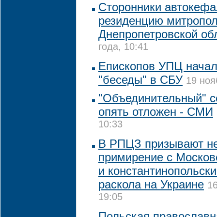
Сторонники автокеф
резиденцию митропол
Днепропетровской об
года, 10:41
Епископов УПЦ начал
"беседы" в СБУ
19 ноя
"Объединительный" с
опять отложен - СМИ
10:33
В РПЦЗ призывают не
примирение с Москов
и константинопольск
раскола на Украине
16
19:05
Польская православн