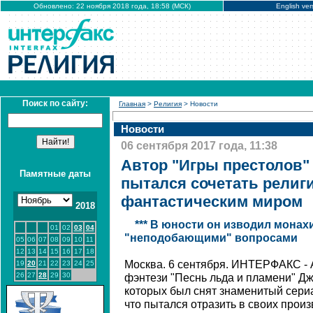
Обновлено: 22 ноября 2018 года, 18:58 (МСК)
English ver
Поиск по сайту:
Главная
>
Религия
> Новости
Новости
06 сентября 2017 года, 11:38
Автор "Игры престолов"
Памятные даты
пытался сочетать религ
фантастическим миром
2018
*** В юности он изводил монах
01
02
03
04
"неподобающими" вопросами
05
06
07
08
09
10
11
12
13
14
15
16
17
18
Москва. 6 сентября. ИНТЕРФАКС - 
19
20
21
22
23
24
25
26
27
28
29
30
фэнтези "Песнь льда и пламени" Д
которых был снят знаменитый сериа
что пытался отразить в своих прои