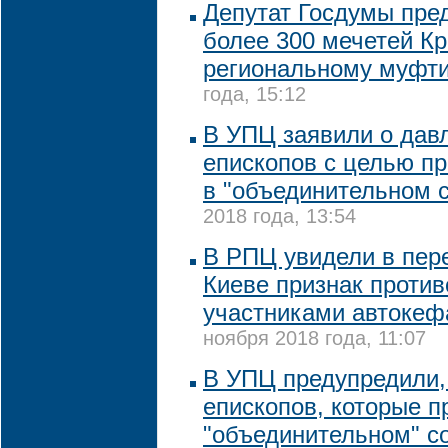
Депутат Госдумы пре
более 300 мечетей К
региональному муфт
года, 15:12
В УПЦ заявили о дав
епископов с целью пр
в "объединительном 
2018 года, 13:54
В РПЦ увидели в пер
Киеве признак проти
участниками автокеф
ноября 2018 года, 11:07
В УПЦ предупредили,
епископов, которые п
"объединительном" с