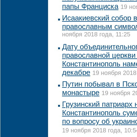
папы Франциска
19 но
Исаакиевский собор 
православным симво
ноября 2018 года, 11:25
Дату объединительно
православной церкви
Константинополь нам
декабре
19 ноября 2018 
Путин побывал в Пск
монастыре
19 ноября 20
Грузинский патриарх 
Константинополь сум
по вопросу об украин
19 ноября 2018 года, 10:5