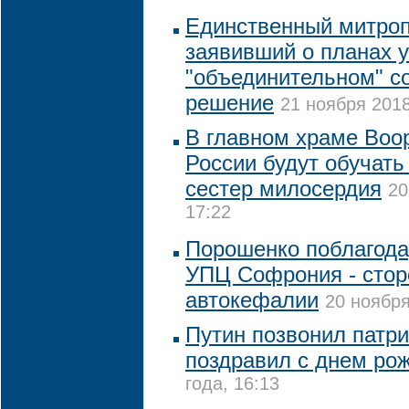
Единственный митро
заявивший о планах у
"объединительном" с
решение
21 ноября 2018
В главном храме Воо
России будут обучать
сестер милосердия
20
17:22
Порошенко поблагода
УПЦ Софрония - стор
автокефалии
20 ноября
Путин позвонил патри
поздравил с днем ро
года, 16:13