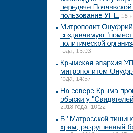
передаче Почаевской
пользование УПЦ
16 н
Митрополит Онуфрий
создаваемую "помест
политической органи
года, 15:03
Крымская епархия УП
митрополитом Онуф
года, 14:57
На севере Крыма пр
обыски у "Свидетеле
2018 года, 10:22
В "Матросской тишине
храм, разрушенный 