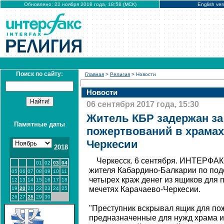
Обновлено: 22 ноября 2018 года, 18:58 (МСК)
English ver
Поиск по сайту:
Главная
>
Религия
> Новости
Новости
06 сентября 2017 года, 15:30
Житель КБР задержан за
Памятные даты
пожертвований в храмах
Черкесии
2018
Черкесск. 6 сентября. ИНТЕРФАК
01
02
03
04
жителя Кабардино-Балкарии по по
05
06
07
08
09
10
11
четырех краж денег из ящиков для 
12
13
14
15
16
17
18
мечетях Карачаево-Черкесии.
19
20
21
22
23
24
25
26
27
28
29
30
"Преступник вскрывал ящик для по
предназначенные для нужд храма 