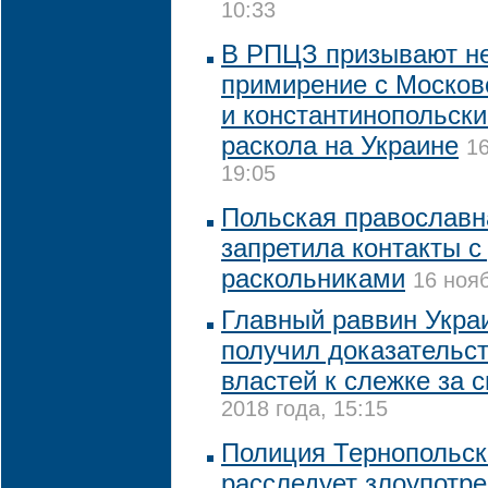
10:33
В РПЦЗ призывают не
примирение с Москов
и константинопольск
раскола на Украине
16
19:05
Польская православн
запретила контакты с
раскольниками
16 нояб
Главный раввин Украи
получил доказательс
властей к слежке за с
2018 года, 15:15
Полиция Тернопольск
расследует злоупотр