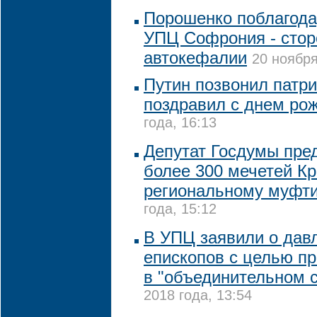
Порошенко поблагода
УПЦ Софрония - стор
автокефалии
20 ноября
Путин позвонил патри
поздравил с днем ро
года, 16:13
Депутат Госдумы пре
более 300 мечетей К
региональному муфт
года, 15:12
В УПЦ заявили о дав
епископов с целью пр
в "объединительном 
2018 года, 13:54