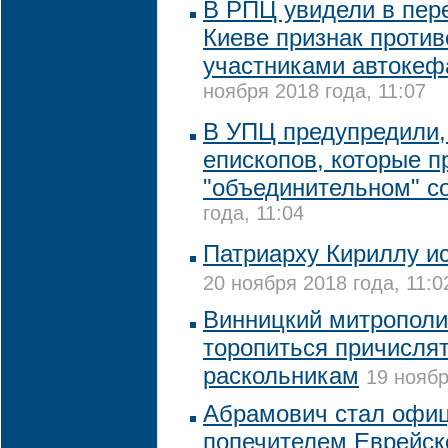
В РПЦ увидели в пер
Киеве признак проти
участниками автокеф
ноября 2018 года, 11:07
В УПЦ предупредили,
епископов, которые п
"объединительном" с
года, 11:04
Патриарху Кириллу ис
20 ноября 2018 года, 11:0
Винницкий митрополи
торопиться причислят
раскольникам
19 ноябр
Абрамович стал офи
попечителем Еврейск