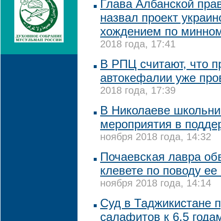
Глава Албанской пра
назвал проект украи
хождением по минно
2018 года, 17:41
В РПЦ считают, что п
автокефалии уже про
2018 года, 17:39
В Николаеве школьни
мероприятия в подде
ноября 2018 года, 14:32
Почаевская лавра об
клевете по поводу е
ноября 2018 года, 14:14
Суд в Таджикистане п
салафитов к 6,5 год