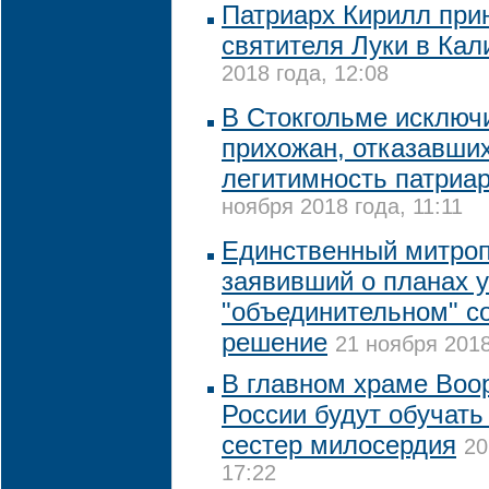
Патриарх Кирилл при
святителя Луки в Кал
2018 года, 12:08
В Стокгольме исключ
прихожан, отказавши
легитимность патриа
ноября 2018 года, 11:11
Единственный митро
заявивший о планах у
"объединительном" с
решение
21 ноября 2018
В главном храме Воо
России будут обучать
сестер милосердия
20
17:22