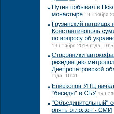
Путин побывал в Пск
монастыре
19 ноября 20
Грузинский патриарх 
Константинополь сум
по вопросу об украин
19 ноября 2018 года, 10:5
Сторонники автокеф
резиденцию митропол
Днепропетровской об
года, 10:41
Епископов УПЦ начал
"беседы" в СБУ
19 ноя
"Объединительный" с
опять отложен - СМИ