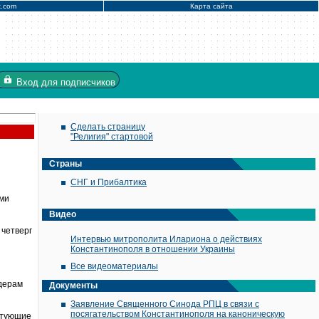
x.com
Карта сайта
Вход
для подписчиков
Сделать страницу
"Религия" стартовой
Страны
СНГ и Прибалтика
ами
Видео
 четверг
Интервью митрополита Илариона о действиях
Константинополя в отношении Украины
Все видеоматериалы
идерам
Документы
Заявление Священного Синода РПЦ в связи с
посягательством Константинополя на каноническую
стующие