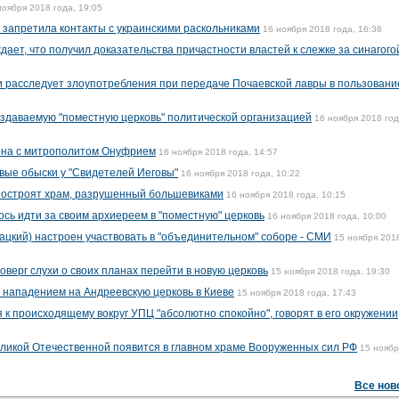
ноября 2018 года, 19:05
 запретила контакты с украинскими раскольниками
16 ноября 2018 года, 16:36
ает, что получил доказательства причастности властей к слежке за синагого
 расследует злоупотребления при передаче Почаевской лавры в пользовани
здаваемую "поместную церковь" политической организацией
16 ноября 2018 год
рна с митрополитом Онуфрием
16 ноября 2018 года, 14:57
вые обыски у "Свидетелей Иеговы"
16 ноября 2018 года, 10:22
 построят храм, разрушенный большевиками
16 ноября 2018 года, 10:15
сь идти за своим архиереем в "поместную" церковь
16 ноября 2018 года, 10:00
кий) настроен участвовать в "объединительном" соборе - СМИ
15 ноября 2018
верг слухи о своих планах перейти в новую церковь
15 ноября 2018 года, 19:30
 нападением на Андреевскую церковь в Киеве
15 ноября 2018 года, 17:43
к происходящему вокруг УПЦ "абсолютно спокойно", говорят в его окружении
еликой Отечественной появится в главном храме Вооруженных сил РФ
15 ноябр
Все нов