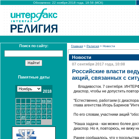
Обновлено: 22 ноября 2018 года, 18:58 (МСК)
Поиск по сайту:
Главная
>
Религия
> Новости
Новости
07 сентября 2017 года, 10:08
Российские власти вед
Памятные даты
акций, связанных с си
Владивосток. 7 сентября. ИНТЕР
2018
диаспор, чтобы не допустить повто
"Естественно, работаем (с диаспорам
01
02
03
04
глава агентства Игорь Баринов "Инт
05
06
07
08
09
10
11
12
13
14
15
16
17
18
По его словам, участники акций "о
19
20
21
22
23
24
25
26
27
28
29
30
"Наша задача - как можно более дос
диаспор. Но я, повторюсь, не вижу н
Ранее сообщалось, что у посольст