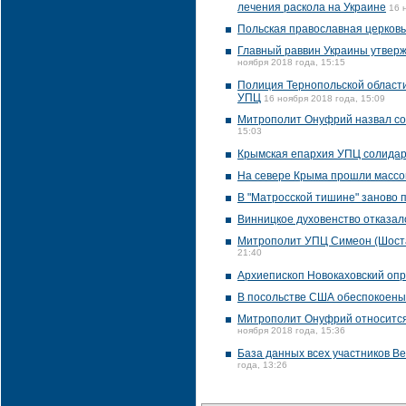
лечения раскола на Украине
16 
Польская православная церковь
Главный раввин Украины утвержд
ноября 2018 года, 15:15
Полиция Тернопольской области
УПЦ
16 ноября 2018 года, 15:09
Митрополит Онуфрий назвал со
15:03
Крымская епархия УПЦ солида
На севере Крыма прошли массо
В "Матросской тишине" заново
Винницкое духовенство отказало
Митрополит УПЦ Симеон (Шостац
21:40
Архиепископ Новокаховский опро
В посольстве США обеспокоены
Митрополит Онуфрий относится 
ноября 2018 года, 15:36
База данных всех участников В
года, 13:26