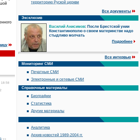
территорию Руской церкви
ьшой
Все документы
Эксклюзив
енного
Василий Анисимов
: После Брестской унии
Константинополю о своем материнстве надо
стыдливо молчать
Подробнее
ницу
Все интервью
Мониторинг СМИ
Печатные СМИ
Электронные и сетевые СМИ
 18:58
Справочные материалы
2
Биографии
Статистика
Другие материалы
Аналитика
Архив новостей 1989-2004 гг.
й
22