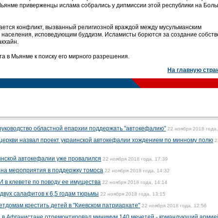
Мьянме приверженцы ислама собрались у дипмиссии этой республики на Бол
ается конфликт, вызванный религиозной враждой между мусульманским
 населения, исповедующим буддизм. Исламисты борются за создание собств
акхайн.
а в Мьянме к поиску его мирного разрешения.
На главную стра
руководство областной епархии поддержать "автокефалию"
22 ноября 2018 года,
церкви назвал проект украинской автокефалии хождением по минному полю
2
аинской автокефалии уже провалился
22 ноября 2018 года, 17:39
 на мероприятия в поддержку томоса
22 ноября 2018 года, 14:32
 в клевете по поводу ее имущества
22 ноября 2018 года, 14:14
двух салафитов к 6,5 годам тюрьмы
22 ноября 2018 года, 13:15
етдомам крестить детей в "Киевском патриархате"
22 ноября 2018 года, 12:56
ы в Афганистане отремонтировал минимум 140 мечетей - командующий армие