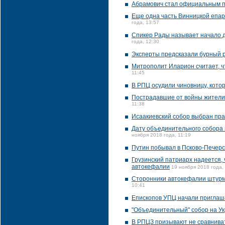
Абрамович стал официальным п
Еще одна часть Винницкой епар
года, 13:57
Спикер Рады называет начало 
года, 12:30
Эксперты предсказали бурный р
Митрополит Иларион считает, ч
11:45
В РПЦ осудили чиновницу, котор
Пострадавшие от войны жители 
11:38
Исаакиевский собор выбран пр
Дату объединительного собора 
ноября 2018 года, 11:19
Путин побывал в Псково-Печер
Грузинский патриарх надеется,
автокефалии
19 ноября 2018 года,
Сторонники автокефалии штурм
10:41
Епископов УПЦ начали приглаша
"Объединительный" собор на Ук
В РПЦЗ призывают не сравнива