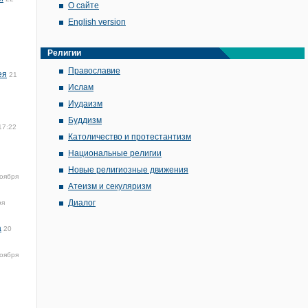
О сайте
English version
Религии
Православие
ея
21
Ислам
Иудаизм
Буддизм
17:22
Католичество и протестантизм
Национальные религии
Новые религиозные движения
оября
Атеизм и секуляризм
Диалог
ря
а
20
оября