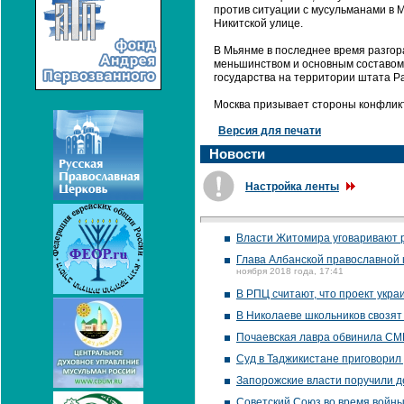
против ситуации с мусульманами в 
Никитской улице.
В Мьянме в последнее время разгор
меньшинством и основным составом
государства на территории штата Р
Москва призывает стороны конфликт
Версия для печати
Новости
Настройка ленты
Власти Житомира уговаривают 
Глава Албанской православной 
ноября 2018 года, 17:41
В РПЦ считают, что проект укр
В Николаеве школьников свозят
Почаевская лавра обвинила СМИ
Суд в Таджикистане приговорил 
Запорожские власти поручили д
Советский Союз во время войн