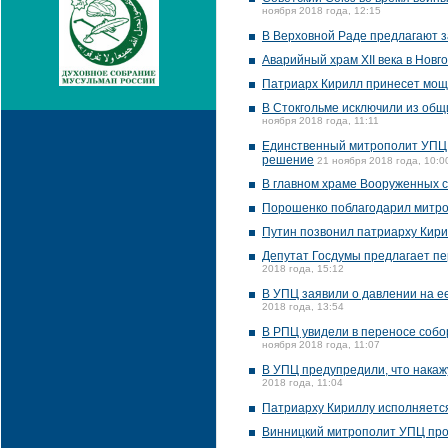
ноября 2018 года, 12:15
В Верховной Раде предлагают з
Аварийный храм XII века в Новг
Патриарх Кирилл принесет мощи
В Стокгольме исключили из об
ноября 2018 года, 11:11
Единственный митрополит УПЦ, 
решение
21 ноября 2018 года, 10:0
В главном храме Вооруженных с
Порошенко поблагодарил митро
Путин позвонил патриарху Кири
Депутат Госдумы предлагает пе
2018 года, 15:12
В УПЦ заявили о давлении на ее
2018 года, 13:54
В РПЦ увидели в переносе собо
ноября 2018 года, 11:07
В УПЦ предупредили, что накаж
2018 года, 11:04
Патриарху Кириллу исполняется
Винницкий митрополит УПЦ прос