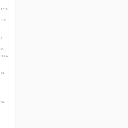
 2018
2018
да,
:44
 года,
19
ода,
ы