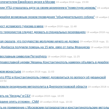
опечителем Еврейского музея в Москве
19 ноября 2018 года, 15:00
хии УПЦ отказалась идти за своим архиереем в "поместную церковь"
19 ноября
декабря возможным сроком проведения "объединительного собора"
19 ноября 
ост исламского туризма в мире
19 ноября 2018 года, 11:48
то террористов следует держать в специальных резервациях
19 ноября 2018 го
ая сказала, что государство молодежи ничего не должно
19 ноября 2018 года, 11
Донбасса получили помощь на 15 млн. евро от папы Франциска
19 ноября 2018
авославным символом Петербурга
19 ноября 2018 года, 11:25
православной церкви Украины Константинополь намерен объявить в декабре
ском монастыре
19 ноября 2018 года, 11:03
 что РПЦ и Константинополь сумеют договориться по вопросу об украинской
 10:54
овали резиденцию митрополита в Днепропетровской области
19 ноября 2018 г
ть на "беседы" в СБУ
19 ноября 2018 года, 10:35
раине опять отложен - СМИ
19 ноября 2018 года, 10:33
ть ее примирение с Московским патриархатом и константинопольские метод