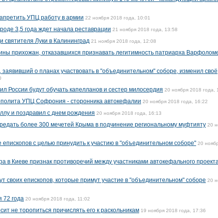
апретить УПЦ работу в армии
22 ноября 2018 года, 10:01
ороде 3,5 года ждет начала реставрации
21 ноября 2018 года, 13:58
 святителя Луки в Калининград
21 ноября 2018 года, 12:08
щины прихожан, отказавшихся признавать легитимность патриарха Варфолом
заявивший о планах участвовать в "объединительном" соборе, изменил своё
0
ил России будут обучать капелланов и сестер милосердия
20 ноября 2018 года, 
полита УПЦ Софрония - сторонника автокефалии
20 ноября 2018 года, 16:22
ллу и поздравил с днем рождения
20 ноября 2018 года, 16:13
редать более 300 мечетей Крыма в подчинение региональному муфтияту
20 н
 епископов с целью принудить к участию в "объединительном соборе"
20 нояб
ра в Киеве признак противоречий между участниками автокефального проект
ут своих епископов, которые примут участие в "объединительном" соборе
20 н
 72 года
20 ноября 2018 года, 11:02
ит не торопиться причислять его к раскольникам
19 ноября 2018 года, 17:36