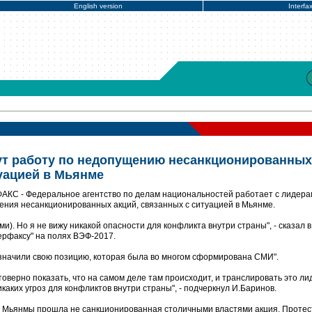
English version
Interfa
ут работу по недопущению несанкционированных
туацией в Мьянме
ФАКС - Федеральное агентство по делам национальностей работает с лидер
рения несанкционированных акций, связанных с ситуацией в Мьянме.
и). Но я не вижу никакой опасности для конфликта внутри страны", - сказал в
ерфаксу" на полях ВЭФ-2017.
бозначили свою позицию, которая была во многом сформирована СМИ".
товерно показать, что на самом деле там происходит, и транслировать это л
икаких угроз для конфликтов внутри страны", - подчеркнул И.Баринов.
ва Мьянмы прошла не санкционированная столичными властями акция. Проте