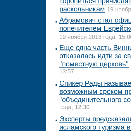
торопиться причислят
раскольникам
19 ноябр
Абрамович стал офи
попечителем Еврейск
19 ноября 2018 года, 15:0
Еще одна часть Винн
отказалась идти за с
"поместную церковь"
13:57
Спикер Рады называе
возможным сроком п
"объединительного со
года, 12:30
Эксперты предсказал
исламского туризма в