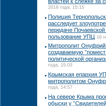
властей к слежке за с
2018 года, 15:15
Полиция Тернопольск
расследует злоупотр
передаче Почаевской
пользование УПЦ
16 н
Митрополит Онуфрий
создаваемую "помест
политической органи
года, 15:03
Крымская епархия УП
митрополитом Онуф
года, 14:57
На севере Крыма пр
обыски у "Свидетеле