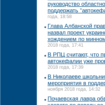
руководство областн
поддержать "автокеф
года, 18:58
Глава Албанской пра
назвал проект украи
хождением по минно
2018 года, 17:41
В РПЦ считают, что п
автокефалии уже про
2018 года, 17:39
В Николаеве школьни
мероприятия в подде
ноября 2018 года, 14:32
Почаевская лавра об