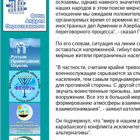
осязаемы, однако намного значите
наших народов в этом поиске мирн
отношении мы ожидаем положитель
организуемых время от времени вс
иностранных дел Армении и Азерба
переговорного процесса", - сказал 
По его словам, ситуация на линии
оставаться напряженной, гибнут во
мирные жители приграничных насел
"В частности, считаем крайне трев
военнослужащие скрываются за спи
населения, тем самым преднамере
для противной стороны. С другой с
звучать воинственные призывы, за
вооружении. Все это в большой мер
формированию атмосферы взаимно
взаимопонимания", - заявил католи
Он подчеркнул, что "миру в нашем 
карабахского конфликта исключител
альтернативы".