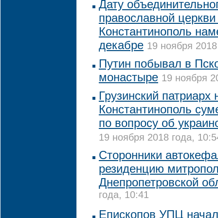
Дату объединительно
православной церкви
Константинополь нам
декабре
19 ноября 2018 
Путин побывал в Пск
монастыре
19 ноября 20
Грузинский патриарх 
Константинополь сум
по вопросу об украин
19 ноября 2018 года, 10:5
Сторонники автокеф
резиденцию митропол
Днепропетровской об
года, 10:41
Епископов УПЦ начал