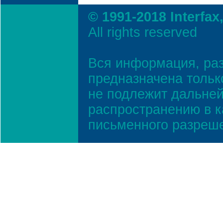
© 1991-2018 Interfax
All rights reserved
Вся информация, ра
предназначена тольк
не подлежит дальней
распространению в к
письменного разреш