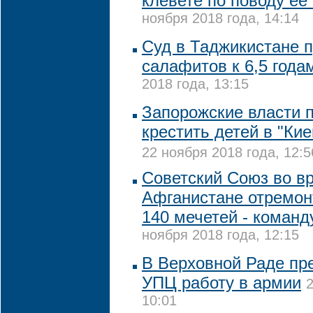
клевете по поводу е
ноября 2018 года, 14:14
Суд в Таджикистане п
салафитов к 6,5 год
2018 года, 13:15
Запорожские власти 
крестить детей в "Ки
22 ноября 2018 года, 12:5
Советский Союз во в
Афганистане отремо
140 мечетей - коман
ноября 2018 года, 12:15
В Верховной Раде пр
УПЦ работу в армии
2
10:01