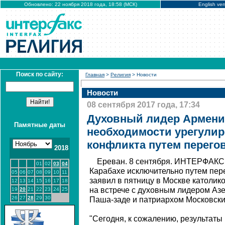
Обновлено: 22 ноября 2018 года, 18:58 (МСК)
English ver
Поиск по сайту:
Главная
>
Религия
> Новости
Новости
08 сентября 2017 года, 17:34
Духовный лидер Армени
Памятные даты
необходимости урегулир
конфликта путем перего
2018
Ереван. 8 сентября. ИНТЕРФАКС 
01
02
03
04
Карабахе исключительно путем пере
05
06
07
08
09
10
11
заявил в пятницу в Москве католик
12
13
14
15
16
17
18
на встрече с духовным лидером А
19
20
21
22
23
24
25
26
27
28
29
30
Паша-заде и патриархом Московски
"Сегодня, к сожалению, результат