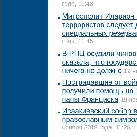
года, 11:48
Митрополит Иларион с
террористов следует 
специальных резерва
года, 11:45
В РПЦ осудили чинов
сказала, что государ
ничего не должно
19 н
Пострадавшие от вой
получили помощь на 1
папы Франциска
19 но
Исаакиевский собор 
православным симво
ноября 2018 года, 11:25