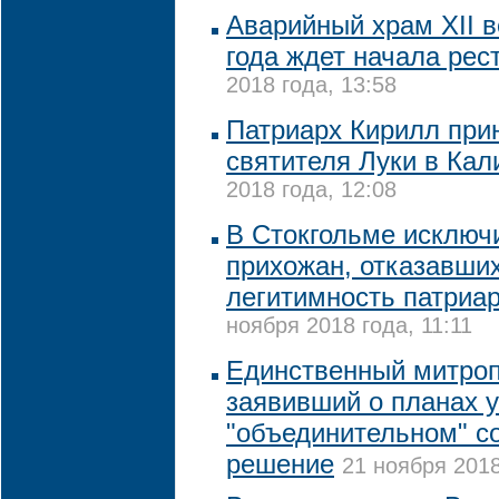
Аварийный храм XII в
года ждет начала рес
2018 года, 13:58
Патриарх Кирилл при
святителя Луки в Кал
2018 года, 12:08
В Стокгольме исключ
прихожан, отказавши
легитимность патриа
ноября 2018 года, 11:11
Единственный митро
заявивший о планах у
"объединительном" с
решение
21 ноября 2018