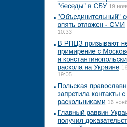
"беседы" в СБУ
19 ноя
"Объединительный" с
опять отложен - СМИ
10:33
В РПЦЗ призывают не
примирение с Москов
и константинопольск
раскола на Украине
16
19:05
Польская православн
запретила контакты с
раскольниками
16 нояб
Главный раввин Украи
получил доказательс