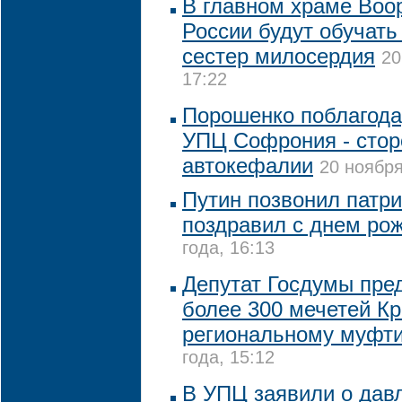
В главном храме Воо
России будут обучать
сестер милосердия
20
17:22
Порошенко поблагода
УПЦ Софрония - стор
автокефалии
20 ноября
Путин позвонил патри
поздравил с днем ро
года, 16:13
Депутат Госдумы пре
более 300 мечетей К
региональному муфт
года, 15:12
В УПЦ заявили о дав