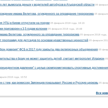
х лет вымогала деньги у водителей автобусов в Атырауской области
06 феврал
обождении имама Велитова, осужденного за оправдание терроризма
05 февраля
я УПЦ в Киеве отпустили на поруки
05 февраля 2018 года, 18:16
и приговорен к 3,5 годам колонии
05 февраля 2018 года, 16:48
мама Велитова, осужденного за оправдание терроризма
05 февраля 2018 года, 
т программу для детсадов по основам нравственных ценностей
05 февраля 201
ефон доверия" ФСБ в 2017 году закрыты два религиозных объединения
05 фев
ительства к браку не может защитить детей, считает митрополит Иларион
05
спрецедентном давлении" с целью скомпрометировать спортивные достижени
враля 2018 года, 10:52
 с тем, как режиссер Звягинцев показывает Россию и Русскую церковь
05 фев
Все нов