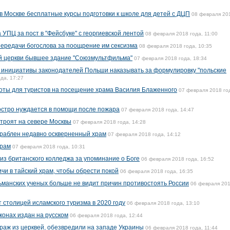
в Москве бесплатные курсы подготовки к школе для детей с ДЦП
08 февраля 20
УПЦ за пост в "Фейсбуке" с георгиевской лентой
08 февраля 2018 года, 11:00
передачи богослова за поощрение им сексизма
08 февраля 2018 года, 10:35
й церкви бывшее здание "Союзмультфильма"
07 февраля 2018 года, 18:34
в инициативы законодателей Польши наказывать за формулировку "польские
да, 17:27
квоты для туристов на посещение храма Василия Блаженного
07 февраля 2018 го
остро нуждается в помощи после пожара
07 февраля 2018 года, 14:47
троят на севере Москвы
07 февраля 2018 года, 14:28
граблен недавно оскверненный храм
07 февраля 2018 года, 14:12
храм
07 февраля 2018 года, 10:31
из британского колледжа за упоминание о Боге
06 февраля 2018 года, 16:52
чи в тайский храм, чтобы обрести покой
06 февраля 2018 года, 16:35
ьманских ученых больше не видит причин противостоять России
06 февраля 20
 столицей исламского туризма в 2020 году
06 февраля 2018 года, 13:10
конах издан на русском
06 февраля 2018 года, 12:44
краж из церквей, обезвредили на западе Украины
06 февраля 2018 года, 11:44