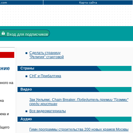
x.com
Карта сайта
Вход
для подписчиков
Сделать страницу
"Религия" стартовой
ание
Страны
СНГ и Прибалтика
нного на
Видео
Зак Уильямс. Chain Breaker.
Победитель премии "Грэмми"
 на
среди христиан
Все видеоматериалы
ека и
Аудио
общего
Гимн программы строительства 200 новых храмов Москвы