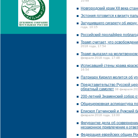
10:48
Новгородский храм XII века ста
Эстония готовится к визиту пап
Затушившего сигарету об икону
года, 10:15
Российский пролайфер поблагод
Трамп считает, что освобожден
2018 года, 17:54
Трамп выразил на молитвенном
февраля 2018 года, 17:48
Исписавший стены храма краско
16:54
Патриарх Кирилл молится об уп
Представительство Русской церк
обратный самолет
08 февраля 201
200-летний Знаменский собор о
Общецерковная аспирантура по
Епископ Гатчинский и Лужский 
февраля 2018 года, 13:00
Фигурантке дела об осквернени
незаконное привлечение к отве
Федерация еврейских общин Ро