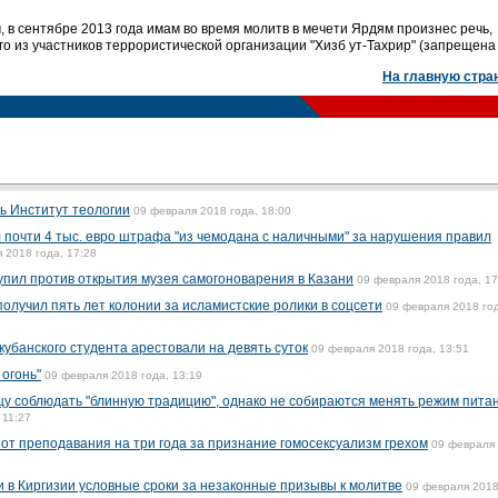
, в сентябре 2013 года имам во время молитв в мечети Ярдям произнес речь,
 из участников террористической организации "Хизб ут-Тахрир" (запрещена 
На главную стра
ь Институт теологии
09 февраля 2018 года, 18:00
 почти 4 тыс. евро штрафа "из чемодана с наличными" за нарушения правил
 2018 года, 17:28
упил против открытия музея самогоноварения в Казани
09 февраля 2018 года, 17
олучил пять лет колонии за исламистские ролики в соцсети
09 февраля 2018 го
кубанского студента арестовали на девять суток
09 февраля 2018 года, 13:51
огонь"
09 февраля 2018 года, 13:19
у соблюдать "блинную традицию", однако не собираются менять режим питан
 11:27
от преподавания на три года за признание гомосексуализм грехом
09 февраля
и в Киргизии условные сроки за незаконные призывы к молитве
09 февраля 2018