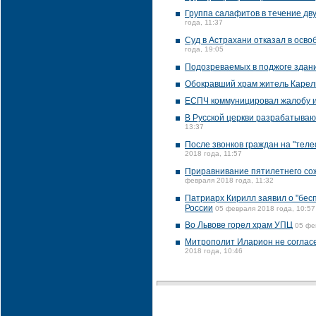
Группа салафитов в течение дву
года, 11:37
Суд в Астрахани отказал в осв
года, 19:05
Подозреваемых в поджоге здани
Обокравший храм житель Карели
ЕСПЧ коммуницировал жалобу и
В Русской церкви разрабатываю
13:37
После звонков граждан на "тел
2018 года, 11:57
Приравнивание пятилетнего сож
февраля 2018 года, 11:32
Патриарх Кирилл заявил о "бе
России
05 февраля 2018 года, 10:57
Во Львове горел храм УПЦ
05 фе
Митрополит Иларион не согласен
2018 года, 10:46