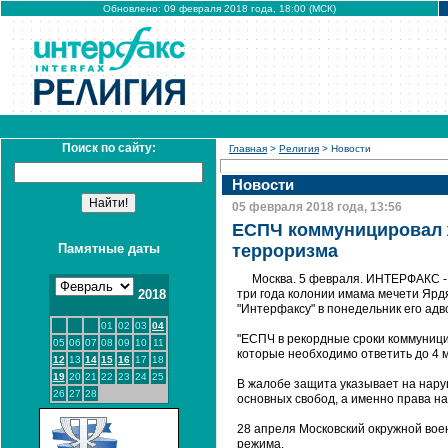
Обновлено: 09 февраля 2018 года, 18:00 (МСК)
Поиск по сайту:
Главная
>
Религия
> Новости
Новости
05 февраля 2018 года, 13:56
ЕСПЧ коммуницировал ж
Памятные даты
терроризма
Москва. 5 февраля. ИНТЕРФАКС - 
2018
три года колонии имама мечети Ярд
"Интерфаксу" в понедельник его адв
01
02
03
04
"ЕСПЧ в рекордные сроки коммуници
05
06
07
08
09
10
11
которые необходимо ответить до 4 ма
12
13
14
15
16
17
18
19
20
21
22
23
24
25
В жалобе защита указывает на нару
26
27
28
основных свобод, а именно права на
28 апреля Московский окружной вое
режима.