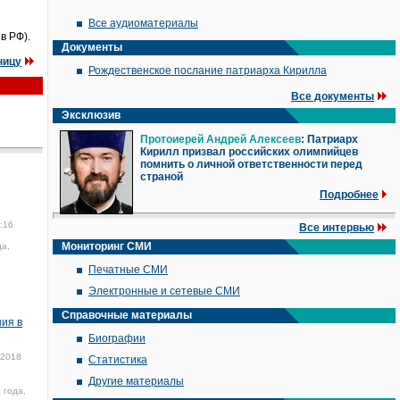
Все аудиоматериалы
в РФ).
Документы
ницу
Рождественское послание патриарха Кирилла
Все документы
Эксклюзив
Протоиерей Андрей Алексеев
: Патриарх
Кирилл призвал российских олимпийцев
помнить о личной ответственности перед
страной
Подробнее
:16
Все интервью
Мониторинг СМИ
да,
Печатные СМИ
Электронные и сетевые СМИ
Справочные материалы
ия в
Биографии
 2018
Статистика
Другие материалы
 года,