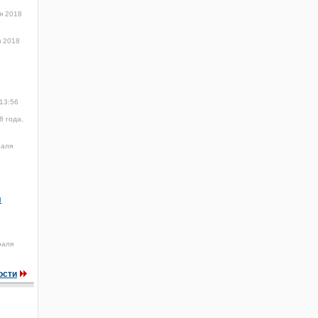
я 2018
 2018
13:56
8 года,
раля
я
раля
ости