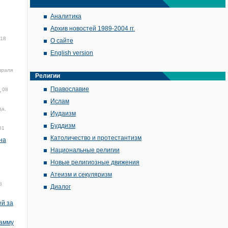
Аналитика
Архив новостей 1989-2004 гг.
018
О сайте
English version
враля
Религии
е
Православие
08
Ислам
да,
Иудаизм
Буддизм
51
Католичество и протестантизм
на
Национальные религии
Новые религиозные движения
Атеизм и секуляризм
8
Диалог
ей за
рамму