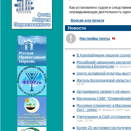
Как установлено судом и следствием
оправдывающую деятельность одного
Версия для печати
Новости
Настройка ленты
В Азербайджане решили создат
Российский священник заплатил
проезда в Белоруссии
09 февраля
Центр исламской культуры выст
Житель Волгоградской области п
16:42
Затушившего сигарету об икону 
Материалы СМИ: "Олимпийский 
Россияне планируют в Маслениц
пост - опрос
09 февраля 2018 года,
Учительницу в США отстранили 
года, 11:04
Более 20 экстремистов получил