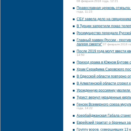
08 февраля 2018 года, 12:21
Православная церковь открыла 
года, 11:23
СБУ завела дело на священника 
В Турции запретили показ теле
Росимущество передало Русско
Главный раввин России - проти
лагеря смерти"
07 февраля 2018 го
После 2019 года могут ввести 
14:50
Приход храма в Южном Бутове 
Храм Серафима Саровского пос
В Одесской области повторно о
В Алматинской области сгорел 
Урожденную россиянку уволили 
Турист вернул украденные кирпи
Генсек Всемирного союза мусул
года, 14:22
Азербайджанская Габала станет
Еврейский трактат о брачных за
Группу воров, совершивших 13 