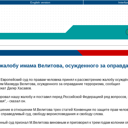
English version
Interfa
алобу имама Велитова, осужденного за оправд
Европейский суд по правам человека принял к рассмотрению жалобу осуждё
ям Махмуда Велитова, осужденного за оправдание терроризма, сообщил
окат Дагир Хасавов.
ровал нашу жалобу и поставил перед Российской Федерацией ряд вопросов,
я", - сказал он.
шение в отношении М.Велитова трех статей Конвенции по защите прав челов
 справедливый суд, свободу вероисповедания и свободу слова.
нный суд признал М.Велитова виновным и приговорил к трем годам колонии 