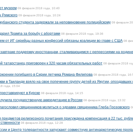
нет музеем
09 февраля 2018 года, 10:40
ы Римского
09 февраля 2018 года, 10:24
 кубанского студента задержали за неповиновение полицейскому
09 февраля 2
арил Трампа за борьбу с абортами
08 февраля 2018 года, 19:36
ием от ИГ сирийцы разных конфессий обязаны коалиции во главе с США
08 фе
 завтраке поддержку иностранцам, сталкивающимся с репрессиями на родин
й татарстанец приговорен к 320 часам обязательных работ
08 февраля 2018 го
окоении погибшего в Сирии летчика Романа Филипова
08 февраля 2018 года, 16:
ви в Таиланде взяло на свое попечение группу детей из Якутии, опоздавших 
8 года, 15:04
треставрируют в Курске
08 февраля 2018 года, 14:15
лучила государственную аккредитацию в России
08 февраля 2018 года, 13:32
благословил священников молиться о здравии священника Глеба Грозовского
0
и предметов религиозного почитания присуждена компенсация в 22 тыс. рубл
тственности
08 февраля 2018 года, 12:28
ссии и Центр толерантности запускают совместную антинаркотическую прог