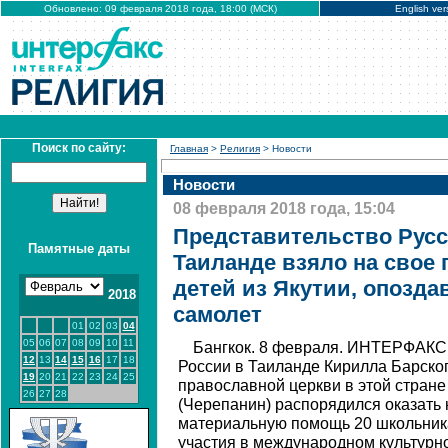
Обновлено: 09 февраля 2018 года, 18:00 (МСК)
English ver
Поиск по сайту:
Главная
>
Религия
> Новости
Новости
08 февраля 2018 года, 15:04
Представительство Русс
Памятные даты
Таиланде взяло на свое 
детей из Якутии, опозд
2018
самолет
01
02
03
04
05
06
07
08
09
10
11
Бангкок. 8 февраля. ИНТЕРФАКС 
12
13
14
15
16
17
18
России в Таиланде Кирилла Барско
19
20
21
22
23
24
25
православной церкви в этой стран
26
27
28
(Черепанин) распорядился оказать
материальную помощь 20 школьник
участия в международном культурн