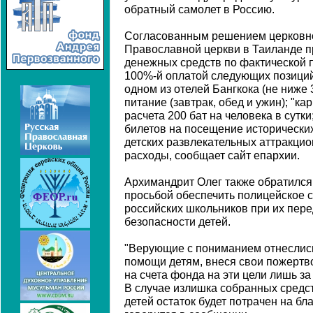
обратный самолет в Россию.
Согласованным решением церковно
Православной церкви в Таиланде 
денежных средств по фактической 
100%-й оплатой следующих позиций
одном из отелей Бангкока (не ниже 
питание (завтрак, обед и ужин); "к
расчета 200 бат на человека в сутки
билетов на посещение исторических
детских развлекательных аттракцион
расходы, сообщает сайт епархии.
Архимандрит Олег также обратился
просьбой обеспечить полицейское 
российских школьников при их пере
безопасности детей.
"Верующие с пониманием отнеслис
помощи детям, внеся свои пожертв
на счета фонда на эти цели лишь за 
В случае излишка собранных средс
детей остаток будет потрачен на бл