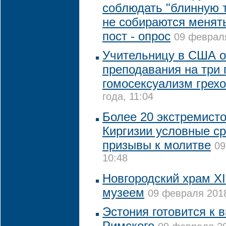
соблюдать "блинную 
не собираются менят
пост - опрос
09 февраля
Учительницу в США о
преподавания на три 
гомосексуализм грех
года, 11:04
Более 20 экстремисто
Киргизии условные ср
призывы к молитве
09
10:48
Новгородский храм XI
музеем
09 февраля 2018
Эстония готовится к 
Римского