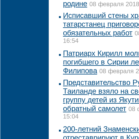
родине
08 февраля 2018 
Исписавший стены хр
татарстанец приговор
обязательных работ
0
16:54
Патриарх Кирилл мол
погибшего в Сирии л
Филипова
08 февраля 2
Представительство Р
Таиланде взяло на св
группу детей из Якут
обратный самолет
08 
15:04
200-летний Знаменск
отреставрируют в Кур