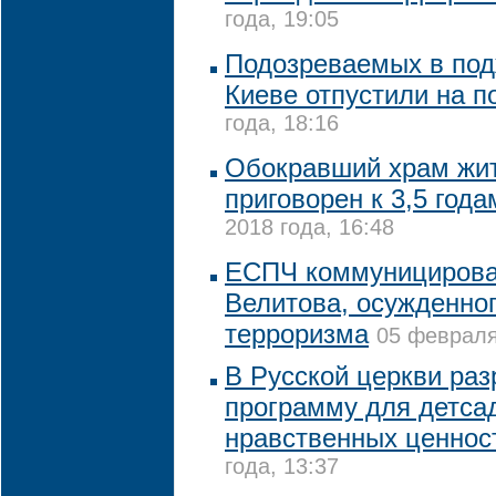
года, 19:05
Подозреваемых в под
Киеве отпустили на п
года, 18:16
Обокравший храм жи
приговорен к 3,5 года
2018 года, 16:48
ЕСПЧ коммуницирова
Велитова, осужденног
терроризма
05 февраля
В Русской церкви ра
программу для детса
нравственных ценнос
года, 13:37