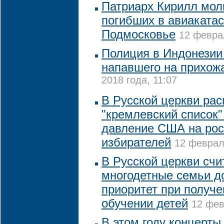
Патриарх Кирилл моли
погибших в авиаката
Подмосковье
12 феврал
Полиция в Индонезии
напавшего на прихож
2018 года, 11:07
В Русской церкви ра
"кремлевский список"
давление США на рос
избирателей
12 феврал
В Русской церкви счи
многодетные семьи д
приоритет при получе
обучении детей
12 фев
В этом году концерты