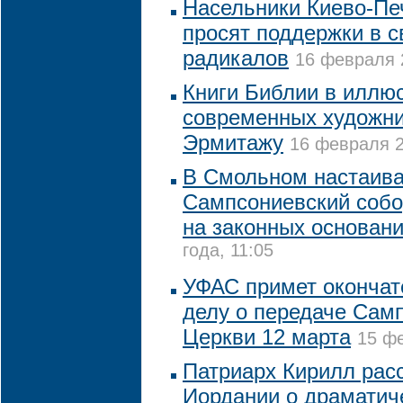
Насельники Киево-Пе
просят поддержки в с
радикалов
16 февраля 2
Книги Библии в иллю
современных художни
Эрмитажу
16 февраля 2
В Смольном настаива
Сампсониевский собо
на законных основан
года, 11:05
УФАС примет окончат
делу о передаче Сам
Церкви 12 марта
15 фе
Патриарх Кирилл рас
Иордании о драматич