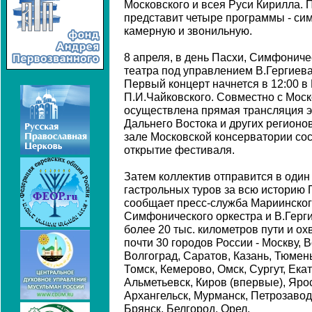
Московского и всея Руси Кирилла. 
представит четыре программы - си
камерную и звонильную.
8 апреля, в день Пасхи, Симфониче
театра под управлением В.Гергиев
Первый концерт начнется в 12:00 в
П.И.Чайковского. Совместно с Мос
осуществлена прямая трансляция э
Дальнего Востока и других регионо
зале Московской консерватории со
открытие фестиваля.
Затем коллектив отправится в оди
гастрольных туров за всю историю 
сообщает пресс-служба Мариинског
Симфонического оркестра и В.Герг
более 20 тыс. километров пути и о
почти 30 городов России - Москву, 
Волгоград, Саратов, Казань, Тюмен
Томск, Кемерово, Омск, Сургут, Ек
Альметьевск, Киров (впервые), Яро
Архангельск, Мурманск, Петрозавод
Брянск, Белгород, Орел.