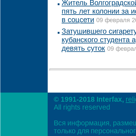
Житель Волгоградско
пять лет колонии за 
в соцсети
09 февраля 20
Затушившего сигарету
кубанского студента 
девять суток
09 феврал
© 1991-2018 Interfax,
rel
All rights reserved
Вся информация, размещ
только для персонально