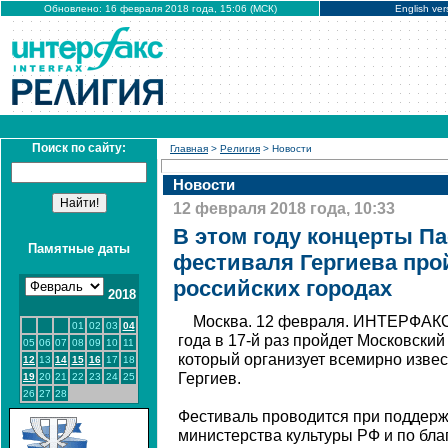
Обновлено: 16 февраля 2018 года, 15:06 (МСК)
English ver
Поиск по сайту:
Главная
>
Религия
> Новости
Новости
12 февраля 2018 года, 10:33
В этом году концерты П
Памятные даты
фестиваля Гергиева прой
российских городах
2018
Москва. 12 февраля. ИНТЕРФАКС -
01
02
03
04
года в 17-й раз пройдет Московски
05
06
07
08
09
10
11
который организует всемирно изве
12
13
14
15
16
17
18
Гергиев.
19
20
21
22
23
24
25
26
27
28
Фестиваль проводится при поддерж
министерства культуры РФ и по бл