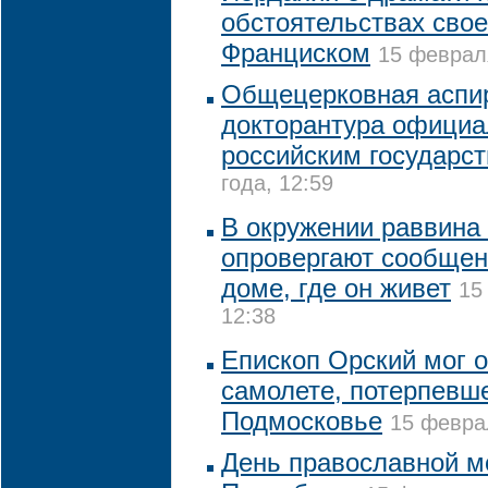
обстоятельствах свое
Франциском
15 февраля
Общецерковная аспир
докторантура официа
российским государс
года, 12:59
В окружении раввина
опровергают сообщен
доме, где он живет
15
12:38
Епископ Орский мог о
самолете, потерпевш
Подмосковье
15 феврал
День православной м