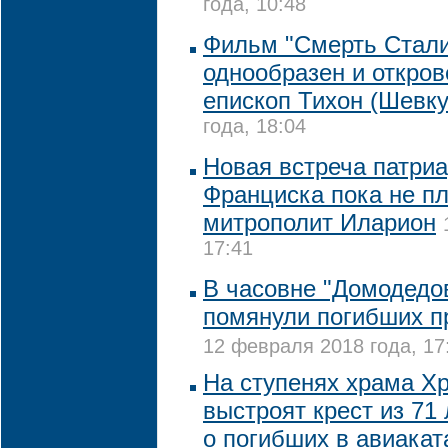
года, 10:48
Фильм "Смерть Стали
однообразен и откров
епископ Тихон (Шевку
года, 18:04
Новая встреча патри
Франциска пока не пл
митрополит Иларион
17:41
В часовне "Домодедо
помянули погибших п
12 февраля 2018 года, 17
На ступенях храма Х
выстроят крест из 71
о погибших в авиакат