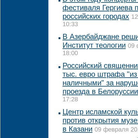
фестиваля Гергиева п
российских городах
12
10:33
В Азербайджане реши
Институт теологии
09 
18:00
Российский священник
тыс. евро штрафа "из
наличными" за наруш
проезда в Белоруссии
17:28
Центр исламской кул
против открытия муз
в Казани
09 февраля 201