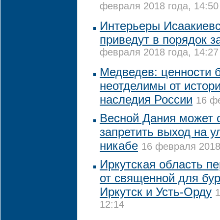
февраля 2018 года, 14:50
Интерьеры Исаакиевс
приведут в порядок з
февраля 2018 года, 14:27
Медведев: ценности 
неотделимы от истори
наследия России
16 ф
Весной Дания может
запретить выход на у
никабе
16 февраля 2018 
Иркутская область п
от священной для бур
Иркутск и Усть-Орду
12:14