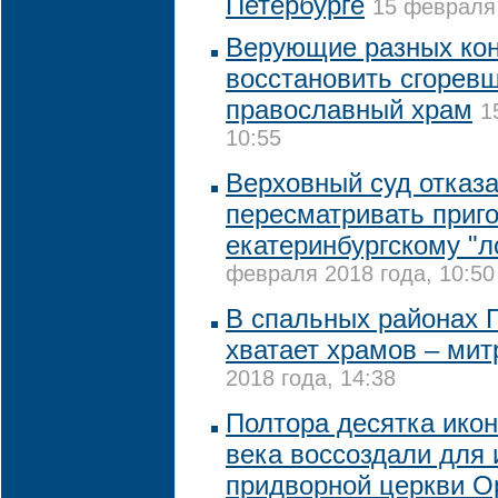
Петербурге
15 февраля 
Верующие разных ко
восстановить сгоревш
православный храм
1
10:55
Верховный суд отказ
пересматривать приг
екатеринбургскому "л
февраля 2018 года, 10:50
В спальных районах П
хватает храмов – мит
2018 года, 14:38
Полтора десятка икон
века воссоздали для 
придворной церкви 