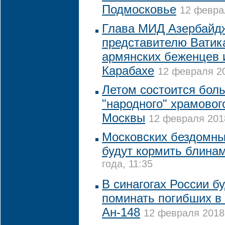
Подмосковье
12 феврал
Глава МИД Азербайд
представителю Ватик
армянских беженцев 
Карабахе
12 февраля 20
Летом состоится бол
"народного" храмовог
Москвы
12 февраля 2018
Московских бездомны
будут кормить блина
года, 11:35
В синагогах России б
поминать погибших в
Ан-148
12 февраля 2018 