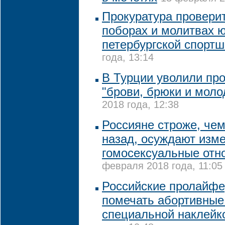
Прокуратура провери
поборах и молитвах ю
петербургской спортш
года, 13:14
В Турции уволили пр
"брови, брюки и моло
2018 года, 12:38
Россияне строже, чем
назад, осуждают изм
гомосексуальные отн
февраля 2018 года, 11:05
Российские пролайфе
помечать абортивные
специальной наклейк