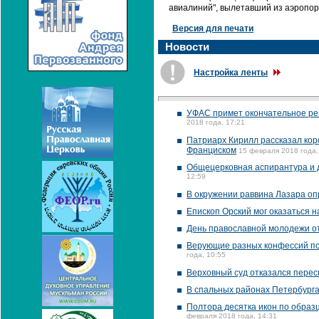
авиалиний", вылетавший из аэропорт
Версия для печати
Новости
Настройка ленты
УФАС примет окончательное ре
2018 года, 17:21
Патриарх Кирилл рассказал кор
Франциском
15 февраля 2018 года,
Общецерковная аспирантура и 
12:59
В окружении раввина Лазара опр
Епископ Орский мог оказаться 
День православной молодежи о
Верующие разных конфессий по
года, 10:55
Верховный суд отказался перес
В спальных районах Петербурга
Полтора десятка икон по образ
февраля 2018 года, 14:31