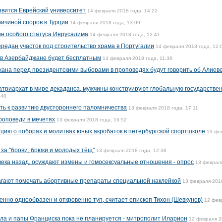
явится Еврейский университет
14 февраля 2018 года, 14:22
ричиной споров в Турции
14 февраля 2018 года, 13:09
ие особого статуса Иерусалима
14 февраля 2018 года, 12:41
ередан участок под строительство храма в Португалии
14 февраля 2018 года, 12:
 в Азербайджане будет бесплатным
14 февраля 2018 года, 11:36
ана перед президентскими выборами в проповедях будут говорить об Алиев
атриархат в мире декаданса, мужчины конструируют глобальную государстве
:40
ить к развитию двустороннего паломничества
13 февраля 2018 года, 17:11
роповеди в мечетях
13 февраля 2018 года, 16:52
ию о поборах и молитвах юных акробаток в петербургской спортшколе
13 фе
за "брови, брюки и молодых тёщ"
13 февраля 2018 года, 12:38
 века назад, осуждают измены и гомосексуальные отношения - опрос
13 феврал
гают помечать абортивные препараты специальной наклейкой
13 февраля 2018
нно однообразен и откровенно туп, считает епископ Тихон (Шевкунов)
12 фев
ла и папы Франциска пока не планируется - митрополит Иларион
12 февраля 