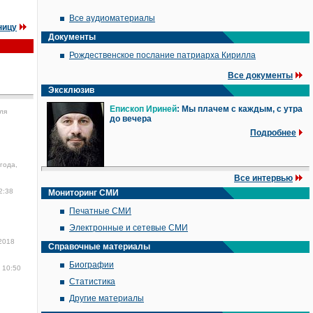
Все аудиоматериалы
ницу
Документы
Рождественское послание патриарха Кирилла
Все документы
Эксклюзив
Епископ Ириней
: Мы плачем с каждым, с утра
ля
до вечера
Подробнее
года,
Все интервью
2:38
Мониторинг СМИ
Печатные СМИ
Электронные и сетевые СМИ
2018
Справочные материалы
Биографии
 10:50
Статистика
Другие материалы