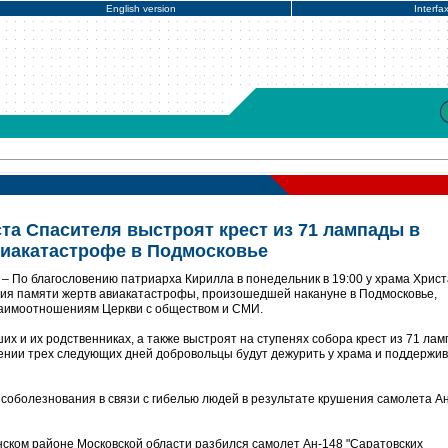
English version
Interfa
та Спасителя выстроят крест из 71 лампады в
виакатастрофе в Подмосковье
 По благословению патриарха Кирилла в понедельник в 19:00 у храма Христ
ия памяти жертв авиакатастрофы, произошедшей накануне в Подмосковье,
аимоотношениям Церкви с обществом и СМИ.
их и их родственниках, а также выстроят на ступенях собора крест из 71 лам
жении трех следующих дней добровольцы будут дежурить у храма и поддержи
соболезнования в связи с гибелью людей в результате крушения самолета Ан
нском районе Московской области разбился самолет Ан-148 "Саратовских