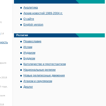
Аналитика
Архив новостей 1989-2004 гг.
О сайте
01
English version
е
14
Религии
Православие
нность
Ислам
Иудаизм
Буддизм
враля
Католичество и протестантизм
Национальные религии
Новые религиозные движения
я 2018
Атеизм и секуляризм
 года,
Диалог
раля
2018