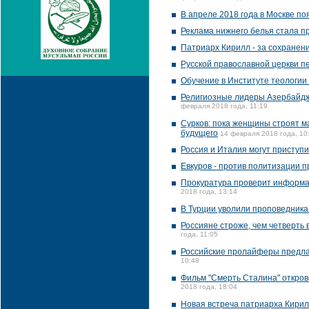
В апреле 2018 года в Москве по
Реклама нижнего белья стала п
Патриарх Кирилл - за сохранен
Русской православной церкви п
Обучение в Институте теологии
Религиозные лидеры Азербайдж
февраля 2018 года, 11:19
Сурков: пока женщины строят м
будущего
14 февраля 2018 года, 10
Россия и Италия могут приступ
Евкуров - против политизации п
Прокуратура проверит информац
2018 года, 13:14
В Турции уволили проповедника 
Россияне строже, чем четверть
года, 11:05
Российские пролайферы предла
10:48
Фильм "Смерть Сталина" открове
2018 года, 18:04
Новая встреча патриарха Кирил