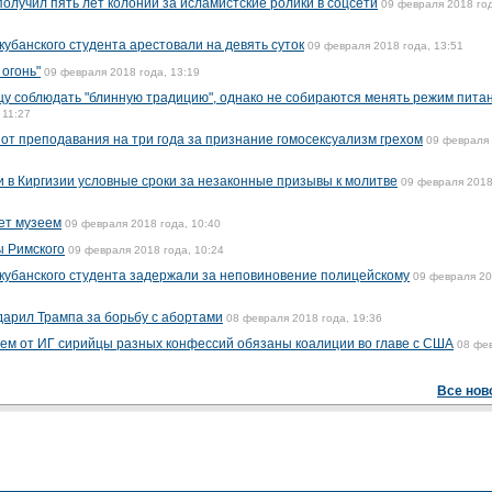
олучил пять лет колонии за исламистские ролики в соцсети
09 февраля 2018 го
кубанского студента арестовали на девять суток
09 февраля 2018 года, 13:51
огонь"
09 февраля 2018 года, 13:19
у соблюдать "блинную традицию", однако не собираются менять режим питан
 11:27
от преподавания на три года за признание гомосексуализм грехом
09 февраля
и в Киргизии условные сроки за незаконные призывы к молитве
09 февраля 2018
нет музеем
09 февраля 2018 года, 10:40
ы Римского
09 февраля 2018 года, 10:24
 кубанского студента задержали за неповиновение полицейскому
09 февраля 2
арил Трампа за борьбу с абортами
08 февраля 2018 года, 19:36
ием от ИГ сирийцы разных конфессий обязаны коалиции во главе с США
08 фе
Все нов