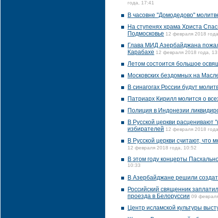
года, 17:41
В часовне "Домодедово" молитв
На ступенях храма Христа Спас
Подмосковье
12 февраля 2018 года
Глава МИД Азербайджана пожал
Карабахе
12 февраля 2018 года, 13
Летом состоится большое освящ
Московских бездомных на Масле
В синагогах России будут моли
Патриарх Кирилл молится о все
Полиция в Индонезии ликвидир
В Русской церкви расценивают "
избирателей
12 февраля 2018 года
В Русской церкви считают, что
12 февраля 2018 года, 10:52
В этом году концерты Пасхально
10:33
В Азербайджане решили создат
Российский священник заплатил
проезда в Белоруссии
09 февраля
Центр исламской культуры выст