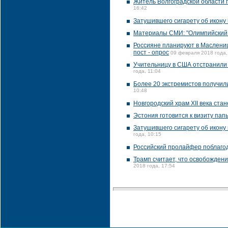
Житель Волгоградской области п
16:42
Затушившего сигарету об икону 
Материалы СМИ: "Олимпийский 
Россияне планируют в Маслениц
пост - опрос
09 февраля 2018 года,
Учительницу в США отстранили 
года, 11:04
Более 20 экстремистов получил
10:48
Новгородский храм XII века ста
Эстония готовится к визиту пап
Затушившего сигарету об икону
года, 10:15
Российский пролайфер поблагод
Трамп считает, что освобожден
2018 года, 17:54