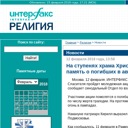
Обновлено: 15 февраля 2018 года, 17:21 (МСК)
Поиск по сайту:
Главная
>
Религия
> Новости
Новости
12 февраля 2018 года, 13:58
На ступенях храма Хрис
Памятные даты
память о погибших в а
Москва. 12 февраля. ИНТЕРФАКС –
2018
Спасителя пройдет молодежная акц
сообщает синодальный Отдел по вз
01
02
03
04
Участники акции помолятся о погибш
05
06
07
08
09
10
11
по числу жертв трагедии. На протя
12
13
14
15
16
17
18
огонь в лампадах.
19
20
21
22
23
24
25
26
27
28
Накануне патриарх Кирилл выразил 
Подмосковье.
Как сообщалось, 11 февраля в Раме