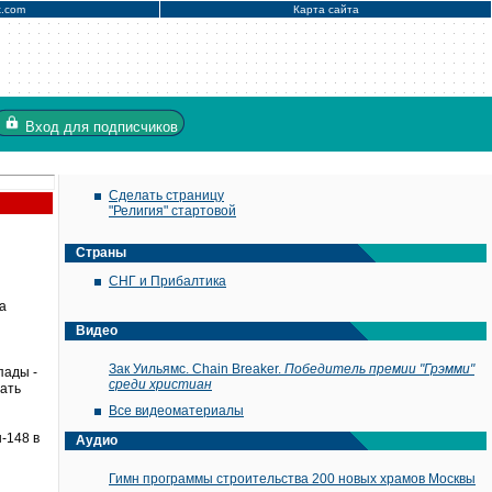
x.com
Карта сайта
Вход
для подписчиков
Сделать страницу
"Религия" стартовой
Страны
СНГ и Прибалтика
а
Видео
Зак Уильямс. Chain Breaker.
Победитель премии "Грэмми"
пады -
среди христиан
вать
Все видеоматериалы
-148 в
Аудио
Гимн программы строительства 200 новых храмов Москвы