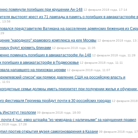
енно помянули погибших при крушении Ан-148
12 февраля 2018 года, 17:14
ителя выстроят крест из 71 лампады в память о погибших в авиакатастрофе 
, 13:58
овался представителю Ватикана на расселение армянских беженцев из Сир
:29
ение "народного" храмового комплекса на юге Москвы
12 февраля 2018 года, 13:
ницу будут кормить блинами
12 февраля 2018 года, 11:35
твенно поминать погибших в авиакатастрофе Ан-148
12 февраля 2018 года, 11:28
х погибших в авиакатастрофе в Подмосковье
12 февраля 2018 года, 11:11
овала напавшего на прихожан церкви
12 февраля 2018 года, 11:07
кремлевский список" как прямое давление США на российскую власть и
, 11:01
 многодетные семьи должны иметь приоритет при получении жилья и обучении
го фестиваля Гергиева пройдут почти в 30 российских городах
12 февраля 2018
ь Институт теологии
09 февраля 2018 года, 18:00
 почти 4 тыс. евро штрафа "из чемодана с наличными" за нарушения правил
 2018 года, 17:28
упил против открытия музея самогоноварения в Казани
09 февраля 2018 года, 17