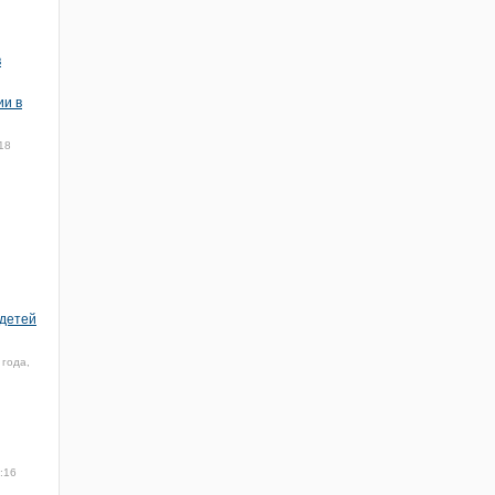
в
ии в
18
 детей
 года,
:16