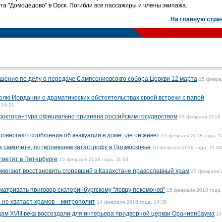
а "Домодедово" в Орск. Погибли все пассажиры и члены экипажа.
На главную стра
шение по делу о передаче Сампсониевсокго собора Церкви 12 марта
15 февра
олю Иордании о драматических обстоятельствах своей встречи с папой
 14:21
докторантура официально признана российским государством
15 февраля 2018 
овергают сообщения об эвакуации в доме, где он живет
15 февраля 2018 года, 1
на самолете, потерпевшем катастрофу в Подмосковье
15 февраля 2018 года, 11:33
тметят в Петербурге
15 февраля 2018 года, 11:04
могают восстановить сгоревший в Казахстане православный храм
15 февраля 
матривать приговор екатеринбургскому "ловцу покемонов"
15 февраля 2018 года,
 не хватает храмов – митрополит
14 февраля 2018 года, 14:38
цам XVIII века воссоздали для интерьера придворной церкви Ораниенбаума
14