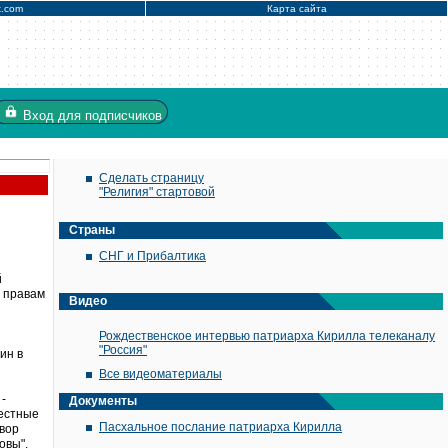
x.com
Карта сайта
Вход
для подписчиков
Сделать страницу
"Религия" стартовой
Страны
СНГ и Прибалтика
й
о правам
Видео
Рождественское интервью патриарха Кирилла телеканалу
"Россия"
ин в
Все видеоматериалы
-
Документы
местные
Пасхальное послание патриарха Кирилла
вор
овы".