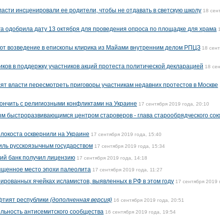
ласти инсценировали ее родители, чтобы не отдавать в светскую школу
18 сен
а одобрила дату 13 октября для проведения опроса по площадке для храма
ют возведение в епископы клирика из Майами внутренним делом РПЦЗ
18 сен
ков в поддержку участников акций протеста политической декларацией
18 се
т власти пересмотреть приговоры участникам недавних протестов в Москве
кончить с религиозными конфликтами на Украине
17 сентября 2019 года, 20:10
ым быстроразвивающимся центром староверов - глава старообрядческого со
локоста осквернили на Украине
17 сентября 2019 года, 15:40
аиль русскоязычным государством
17 сентября 2019 года, 15:34
ий банк получил лицензию
17 сентября 2019 года, 14:18
ященное место эпохи палеолита
17 сентября 2019 года, 11:27
ированных ячейках исламистов, выявленных в РФ в этом году
17 сентября 2019 
фтият республики
(дополненная версия)
16 сентября 2019 года, 20:51
ельность антисемитского сообщества
16 сентября 2019 года, 19:54