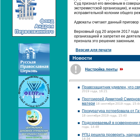
Суд признал его виновным в соверш
экстремистской организации), и на
исправительной колонии общего ре
Адвокаты считают данный приговор
Верховный суд 20 апреля 2017 года
организацией и запретил ее деятел
признала это решение законным.
Версия для печати
Новости
Настройка ленты
Правозащитник удивлен, что св
2019 года, 16:21
Протоиерей Димитрий Смирнов 
матери
18 сентября 2019 года, 15:4
Прокуратура потребовала от Га
18 сентября 2019 года, 15:40
Подозреваемый в осквернении п
года, 14:48
РПЦ решила проверить, нарушал
14:34