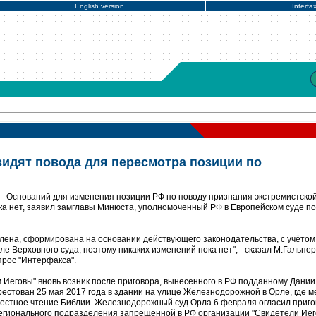
English version
Interfa
видят повода для пересмотра позиции по
- Оснований для изменения позиции РФ по поводу признания экстремистско
ка нет, заявил замглавы Минюста, уполномоченный РФ в Европейском суде п
влена, сформирована на основании действующего законодательства, с учётом
сле Верховного суда, поэтому никаких изменений пока нет", - сказал М.Гальпер
прос "Интерфакса".
 Иеговы" вновь возник после приговора, вынесенного в РФ подданному Дании 
рестован 25 мая 2017 года в здании на улице Железнодорожной в Орле, где 
местное чтение Библии. Железнодорожный суд Орла 6 февраля огласил приго
регионального подразделения запрещенной в РФ организации "Свидетели Иег