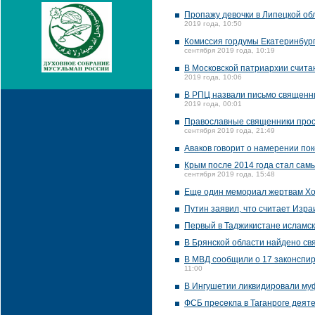
Пропажу девочки в Липецкой об
2019 года, 10:50
Комиссия гордумы Екатеринбург
сентября 2019 года, 10:19
В Московской патриархии счита
2019 года, 10:06
В РПЦ назвали письмо священни
2019 года, 00:01
Православные священники прося
сентября 2019 года, 21:49
Аваков говорит о намерении по
Крым после 2014 года стал сам
сентября 2019 года, 15:48
Еще один мемориал жертвам Хо
Путин заявил, что считает Изр
Первый в Таджикистане исламск
В Брянской области найдено св
В МВД сообщили о 17 законспир
11:00
В Ингушетии ликвидировали му
ФСБ пресекла в Таганроге деят