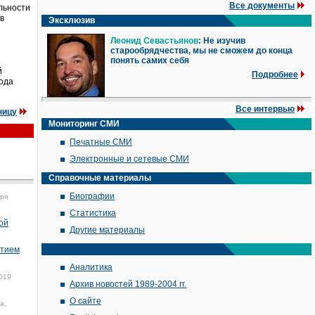
Все документы
льности
в
Эксклюзив
Леонид Севастьянов
: Не изучив
старообрядчества, мы не сможем до конца
понять самих себя
й
Подробнее
года
Все интервью
ницу
Мониторинг СМИ
Печатные СМИ
Электронные и сетевые СМИ
Справочные материалы
Биографии
бря
Статистика
ой
Другие материалы
отием
Аналитика
019
Архив новостей 1989-2004 гг.
О сайте
а,