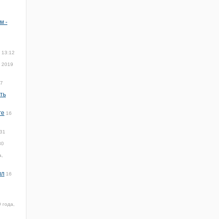
м -
 13:12
я 2019
17
ть
ге
16
:31
30
а,
лл
16
 года,