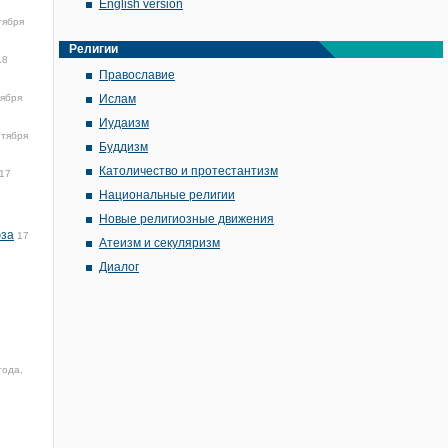
English version
тября
Религии
18
Православие
тября
Ислам
Иудаизм
нтября
Буддизм
Католичество и протестантизм
17
Национальные религии
Новые религиозные движения
юза
17
Атеизм и секуляризм
Диалог
года,