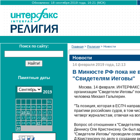
Обновлено: 18 сентября 2019 года, 16:21 (МСК)
Поиск по сайту:
Главная
>
Религия
> Новости
Новости
14 февраля 2019 года, 12:13
В Минюсте РФ пока не 
Памятные даты
"Свидетелям Иеговы"
Москва. 14 февраля. ИНТЕРФАКС 
2019
организации "Свидетели Иеговы" по
человека Михаил Гальперин.
01
"Та позиция, которая в ЕСПЧ напра
02
03
04
05
06
07
08
практики российских судов, в том чи
09
10
11
12
13
14
15
четверг журналистам, отвечая на во
16
17
18
19
20
21
22
23
24
25
26
27
28
29
Вопрос об отношении к "Свидетелям
30
Деннису Оле Кристенсену. Он был а
"Свидетели Иеговы" проводили сов
Д.Кристенсену по делу о создании 