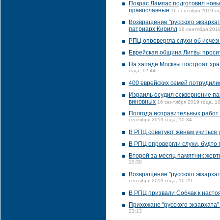
Покрас Лампас подготовил новы
православные
16 сентября 2019 го
Возвращение "русского экзарха
патриарх Кирилл
16 сентября 2019
РПЦ опровергла слухи об исчез
Еврейская община Литвы просит
На западе Москвы построят хра
года, 12:44
400 еврейских семей потрудили
Израиль осудил осквернение па
виновных
16 сентября 2019 года, 1
Полгода исправительных работ 
сентября 2019 года, 10:34
В РПЦ советуют женам учиться 
В РПЦ опровергли слухи, будто 
Второй за месяц памятник жерт
10:30
Возвращение "русского экзарха
сентября 2019 года, 10:29
В РПЦ призвали Собчак к насто
Прихожане "русского экзархата"
23:13