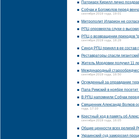
Патриарх Кирилл лично поздрави
Собчак и Богомолов перед венч
сентября 2019 года, 19:01
Митрополит Иларион не согласе
РПЦ опровергла слухи о высоки
РПЦ о возвращении приходов "ру
сентября 2019 года, 18:28
Синод РПЦ принял в ее состав г
Реставраторы спасли гигантский
Житель Мордовии получил 11 ле
Международный старообрядческ
сентября 2019 года, 16:50
Осужденный за оправдание тер
Папа Римский в ноябре посетит
В РПЦ напомнили Собчак перед 
Священник Александр Волков о
года, 17:10
Крестный ход в память об Алек
сентября 2019 года, 16:05
Общие ценности всех религий Ро
Украинский суд заморозил проц