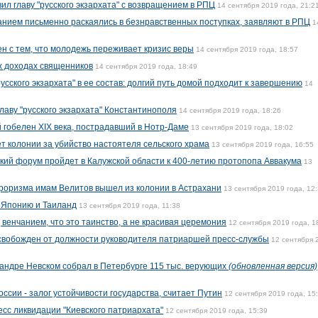
л главу "русского экзархата" с возвращением в РПЦ
14 сентября 2019 года, 21:2
анием письменно раскаялись в безнравственных поступках, заявляют в РПЦ
1
н с тем, что молодежь переживает кризис веры
14 сентября 2019 года, 18:57
х доходах священников
14 сентября 2019 года, 18:49
сского экзархата" в ее состав: долгий путь домой подходит к завершению
14
лаву "русского экзархата" Константинополя
14 сентября 2019 года, 18:26
 гобелен XIX века, пострадавший в Нотр-Даме
13 сентября 2019 года, 18:02
т колонии за убийство настоятеля сельского храма
13 сентября 2019 года, 16:55
ий форум пройдет в Калужской области к 400-летию протопопа Аввакума
13
роризма имам Велитов вышел из колонии в Астрахани
13 сентября 2019 года, 12
 Японию и Таиланд
13 сентября 2019 года, 11:38
венчанием, что это таинство, а не красивая церемония
12 сентября 2019 года, 1
свобожден от должности руководителя патриаршей пресс-службы
12 сентября 
сандре Невском собрал в Петербурге 115 тыс. верующих
(обновленная версия)
ссии - залог устойчивости государства, считает Путин
12 сентября 2019 года, 15
есс ликвидации "Киевского патриархата"
12 сентября 2019 года, 15:39