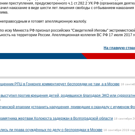
ении преступления, предусмотренного ч.1 ст.282.2 УК РФ (организация деяте
значил наказание в виде шести лет лишения свободы с отбыванием наказания 
жима.
 неправосудным и готовят апелляционную жалобу.
 по иску Минюста РФ признал российских "Свидетелей Иеговы" экстремистско
ьность на территории России. Апелляционная коллегия ВС РФ 17 июля 2017 
На главную стра
ященник РПЦ в Гонконге комментирует беспорядки не там, а в Москве
18 сентя
выступил против крещения детей, родившихся благодаря ЭКО или суррогатн
4
тчинской епархии устранить нарушения, приведшие к скандалу с игуменом Ф
амятника жертвам Холокоста задержан в Волгоградской области
18 сентября 2
ись ли права осуждённых по делу о беспорядках в Москве
18 сентября 2019 год