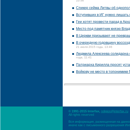
10:56
Спикер сейма Литвы об однопол
Вступивших в ИГ нужно лишать 
Геи хотят провести парад в Арх
Место под памятник князю Влад
В Церкви призывают не превращ
В очередную годовщину воссозд
21 июля 2015 года, 13:46
Людмила Алексеева солидарна с
года, 11:41
Патриарха Кирилла просят уста
Войкову не место в топонимике 
© 1991-2015 Interfax,
religion@interfax.ru
All rights reserved
Вся информация, размещенная на данном
иначе как с письменного разрешения Ин