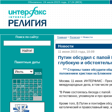
Обновлено: 24 июля 2015 года, 17:24 (МСК)
Поиск по сайту:
Главная
>
Религия
> Новости
Новости
11 июня 2015 года, 10:09
Путин обсудил с папой 
Памятные даты
глубокую и обстоятель
*** Стороны также обсудили общ
2015
положением христиан на Ближнем
Москва. 11 июня. ИНТЕРФАКС - През
01
02
03
04
05
международные дела, в том числе ук
06
07
08
09
10
11
12
13
14
15
16
17
18
19
"В Риме состоялась беседа с папой
20
21
22
23
24
25
26
естественно, упомянули и про кризис
27
28
29
30
31
Кроме того, В.Путин и понтифик об
католический и православный мир, а