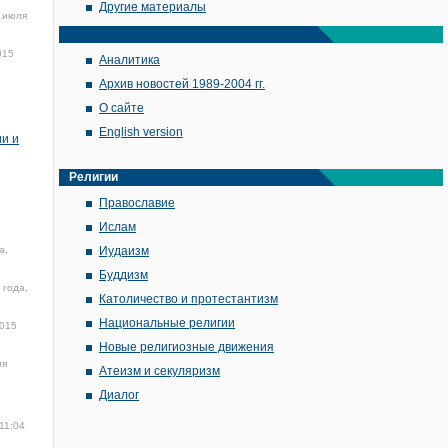
Другие материалы
 июля
015
Аналитика
Архив новостей 1989-2004 гг.
О сайте
English version
ии и
Религии
Православие
Ислам
а,
Иудаизм
Буддизм
 года,
Католичество и протестантизм
Национальные религии
2015
Новые религиозные движения
ля
Атеизм и секуляризм
Диалог
11:04