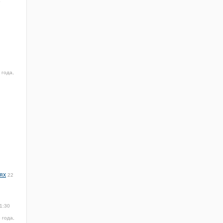
4
 года,
ях
22
1:30
 года,