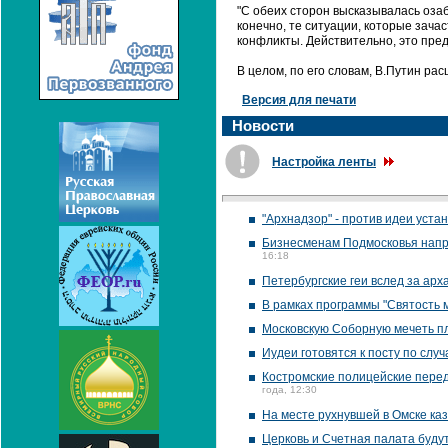
"С обеих сторон высказывалась озаб
конечно, те ситуации, которые зач
конфликты. Действительно, это пред
В целом, по его словам, В.Путин рас
Версия для печати
Новости
Настройка ленты
"Архнадзор" - против идеи уст
Бизнесменам Подмосковья напра
16:18
Петербургские геи вслед за арх
В рамках программы "Святость
Московскую Соборную мечеть пл
Иудеи готовятся к посту по слу
Костромские полицейские перед
года, 12:30
На месте рухнувшей в Омске ка
Церковь и Счетная палата буду