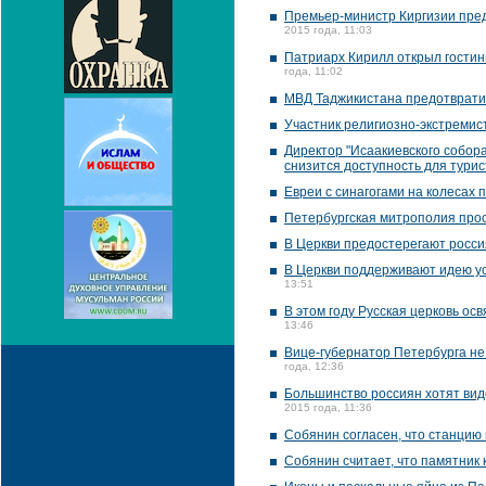
Премьер-министр Киргизии пред
2015 года, 11:03
Патриарх Кирилл открыл гостин
года, 11:02
МВД Таджикистана предотврати
Участник религиозно-экстремис
Директор "Исаакиевского собора
снизится доступность для турис
Евреи с синагогами на колесах 
Петербургская митрополия прос
В Церкви предостерегают росси
В Церкви поддерживают идею у
13:51
В этом году Русская церковь осв
13:46
Вице-губернатор Петербурга не
года, 12:36
Большинство россиян хотят вид
2015 года, 11:36
Собянин согласен, что станцию
Собянин считает, что памятник