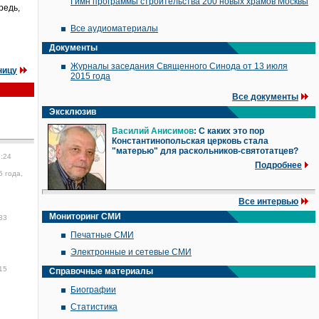
Гимн программы строительства 200 новых храмов Москвы
редь,
Все аудиоматериалы
Документы
Журналы заседания Священного Синода от 13 июля
ницу
2015 года
Все документы
Эксклюзив
Василий Анисимов
: С каких это пор
Константинопольская церковь стала
"матерью" для раскольников-святотатцев?
7:24
Подробнее
5 года,
Все интервью
Мониторинг СМИ
33
Печатные СМИ
Электронные и сетевые СМИ
15
Справочные материалы
Биографии
Статистика