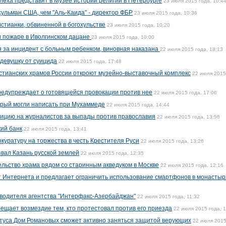
леха представят в Музее истории религии в Петербурге
23 июля 2015 года, 10:4
сульман США, чем "Аль-Каида" - директор ФБР
23 июля 2015 года, 10:36
стианки, обвиненной в богохульстве
23 июля 2015 года, 10:20
и пожаре в Иволгинском дацане
23 июля 2015 года, 10:00
 за инцидент с больным ребенком, виновная наказана
22 июля 2015 года, 18:13
 девушку от суицида
22 июля 2015 года, 17:48
тианских храмов России откроют музейно-выставочный комплекс
22 июля 2015
редупреждает о готовящейся провокации против нее
22 июля 2015 года, 17:06
орый могли написать при Мухаммеде
22 июля 2015 года, 14:44
лицию на журналистов за выпады против православия
22 июля 2015 года, 13:56
ий банк
22 июля 2015 года, 13:41
куратуру на торжества в честь Крестителя Руси
22 июля 2015 года, 13:26
вал Казань русской землей
22 июля 2015 года, 12:35
ельство храма рядом со старинным акведуком в Москве
22 июля 2015 года, 12:16
т Интернета и предлагает ограничить использование смартфонов в монастыр
водителя агентства "Интерфакс-Азербайджан"
22 июля 2015 года, 11:32
ещает возмездие тем, кто протестовал против его приезда
22 июля 2015 года, 1
атуса Дом Романовых сможет активно заняться защитой верующих
22 июля 2015