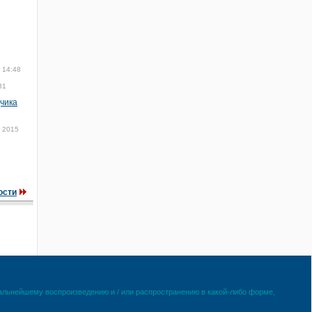
 14:48
31
чика
 2015
ости
дальнейшему воспроизведению и / или распространению в какой-либо форме,