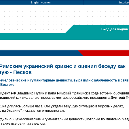
English version
Interfa
Вход для подпис
Римским украинский кризис и оценил беседу как
ную - Песков
ечеловеческие и гуманитарные ценности, выразили озабоченность в связ
 Востоке
идент РФ Владимир Путин и папа Римский Франциск в ходе встречи обсудили
раинский кризис, заявил пресс-секретарь российского президента Дмитрий П
. Она длилась больше часа. Обсуждали текущую ситуацию в мировых делах,
 на Украине", - сказал он журналистам.
судили общечеловеческие и гуманитарные ценности, которые во многом объе
 также все религии в целом.