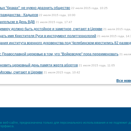
ых "браках": не нужно дразнить общество
22 июля 2015 года, 10:25
гражданства - Кадыров
22 июля 2015 года, 10:00
ангельске в День ВДВ
21 июля 2015 года, 17:47
имиру должно быть достойное и заметное, считают в Церкви
21 июля 2015 года,
ать имя Крестителя Руси в инструмент политтехнологий
21 июля 2015 года, 14:
ания института военного духовенства под Челябинском крестились 82 развед
 Православной церковью в том, что "Войковскую" пора переименовать
21 июля
новить церковный день памяти жертв абортов
21 июля 2015 года, 11:05
Москвы, считают в Церкви
21 июля 2015 года, 10:42
Все нов
 веб-сайте, предназначена только для персонального использования и не подлежит 
терфакса.