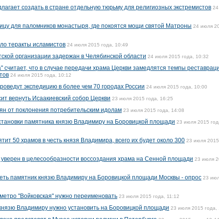
лагает создать в стране отдельную тюрьму для религиозных экстремистов
24
ицу для паломников монастыря, где покоятся мощи святой Матроны
24 июля 2
ло теракты исламистов
24 июля 2015 года, 10:49
тской организации задержан в Челябинской области
24 июля 2015 года, 10:32
" считает, что в случае передачи храма Церкви замедлятся темпы реставрац
тов
24 июля 2015 года, 10:12
проведут экспедицию в более чем 70 городах России
24 июля 2015 года, 10:00
ит вернуть Исаакиевский собор Церкви
23 июля 2015 года, 16:25
ян от поклонения потребительским идолам
23 июля 2015 года, 14:08
становки памятника князю Владимиру на Боровицкой площади
23 июля 2015 год
ятит 50 храмов в честь князя Владимира, всего их будет около 300
23 июля 2015
 уверен в целесообразности воссоздания храма на Сенной площади
23 июля 
еть памятник князю Владимиру на Боровицкой площади Москвы - опрос
23 ию
 метро "Войковская" нужно переименовать
23 июля 2015 года, 11:12
 князю Владимиру нужно установить на Боровицкой площади
23 июля 2015 года, 