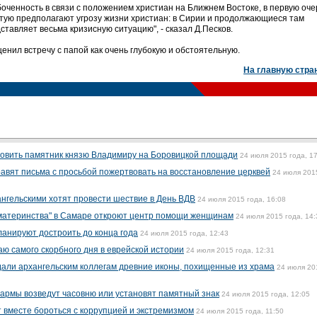
оченность в связи с положением христиан на Ближнем Востоке, в первую оче
астую предполагают угрозу жизни христиан: в Сирии и продолжающиеся там
ставляет весьма кризисную ситуацию", - сказал Д.Песков.
ценил встречу с папой как очень глубокую и обстоятельную.
На главную стра
ановить памятник князю Владимиру на Боровицкой площади
24 июля 2015 года, 1
вят письма с просьбой пожертвовать на восстановление церквей
24 июля 201
ангельскими хотят провести шествие в День ВДВ
24 июля 2015 года, 16:08
 материнства" в Самаре откроют центр помощи женщинам
24 июля 2015 года, 14:
анируют достроить до конца года
24 июля 2015 года, 12:43
чаю самого скорбного дня в еврейской истории
24 июля 2015 года, 12:31
али архангельским коллегам древние иконы, похищенные из храма
24 июля 20
зармы возведут часовню или установят памятный знак
24 июля 2015 года, 12:05
т вместе бороться с коррупцией и экстремизмом
24 июля 2015 года, 11:50