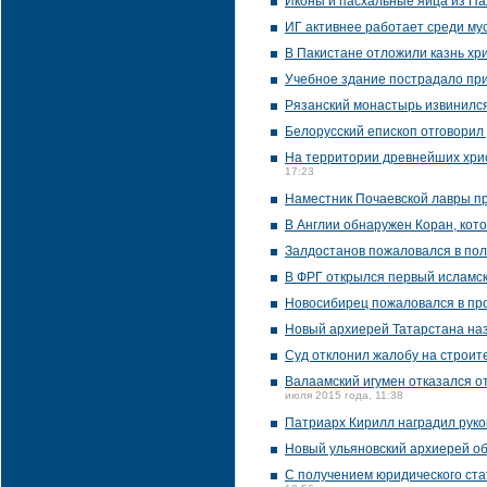
Иконы и пасхальные яйца из Па
ИГ активнее работает среди му
В Пакистане отложили казнь хри
Учебное здание пострадало пр
Рязанский монастырь извинился
Белорусский епископ отговорил
На территории древнейших хрис
17:23
Наместник Почаевской лавры п
В Англии обнаружен Коран, кот
Залдостанов пожаловался в по
В ФРГ открылся первый исламск
Новосибирец пожаловался в про
Новый архиерей Татарстана наз
Суд отклонил жалобу на строит
Валаамский игумен отказался о
июля 2015 года, 11:38
Патриарх Кирилл наградил руко
Новый ульяновский архиерей об
С получением юридического ст