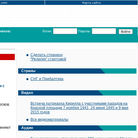
x.com
Карта сайта
чиков:
Логин:
Пароль:
Сделать страницу
"Религия" стартовой
Страны
СНГ и Прибалтика
и с
Видео
Встреча патриарха Кирилла с участниками парадов на
есков.
Красной площади 7 ноября 1941, 24 июня 1945 и 9 мая
2015 годов
Все видеоматериалы
диняют
Аудио