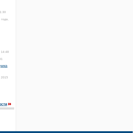
1:30
 года,
 14:48
31
чика
 2015
ости