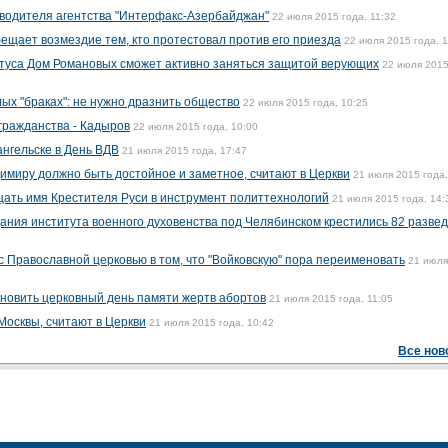
водителя агентства "Интерфакс-Азербайджан"
22 июля 2015 года, 11:32
ещает возмездие тем, кто протестовал против его приезда
22 июля 2015 года, 1
атуса Дом Романовых сможет активно заняться защитой верующих
22 июля 2015
ых "браках": не нужно дразнить общество
22 июля 2015 года, 10:25
гражданства - Кадыров
22 июля 2015 года, 10:00
ангельске в День ВДВ
21 июля 2015 года, 17:47
имиру должно быть достойное и заметное, считают в Церкви
21 июля 2015 года,
ать имя Крестителя Руси в инструмент политтехнологий
21 июля 2015 года, 14:
ания института военного духовенства под Челябинском крестились 82 развед
 Православной церковью в том, что "Войковскую" пора переименовать
21 июля
новить церковный день памяти жертв абортов
21 июля 2015 года, 11:05
Москвы, считают в Церкви
21 июля 2015 года, 10:42
Все нов