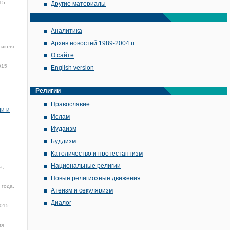
15
Другие материалы
Аналитика
Архив новостей 1989-2004 гг.
 июля
О сайте
015
English version
Религии
Православие
ии и
Ислам
Иудаизм
Буддизм
Католичество и протестантизм
Национальные религии
а,
Новые религиозные движения
 года,
Атеизм и секуляризм
Диалог
2015
ля