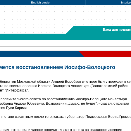
English version
Interfa
Вход для подпис
ймется восстановлением Иосифо-Волоцкого
бернатор Московской области Андрей Воробьев в четверг был утвержден в ка
ета по восстановлению Иосифо-Волоцкого монастыря (Волоколамский район
нт "Интерфакса".
 попечительского совета по восстановлению Иосифо-Волоцкого монастыря
обьева Андрея Юрьевича. Возражений, думаю, не будет", - сказал, открывая
сея Руси Кирилл.
я стало вакантным после того, как экс-губернатор Подмосковья Борис Громо
арил патриарха и членов попечительского совета за оказанное доверие.