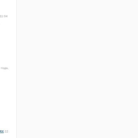
11:04
4
 года,
ях
22