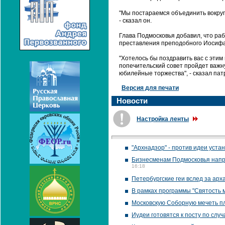
"Мы постараемся объединить вокру
- сказал он.
Глава Подмосковья добавил, что раб
преставления преподобного Иосифа
"Хотелось бы поздравить вас с этим
попечительский совет пройдет важну
юбилейные торжества", - сказал пат
Версия для печати
Новости
Настройка ленты
"Архнадзор" - против идеи уст
Бизнесменам Подмосковья напра
16:18
Петербургские геи вслед за арх
В рамках программы "Святость
Московскую Соборную мечеть пл
Иудеи готовятся к посту по слу