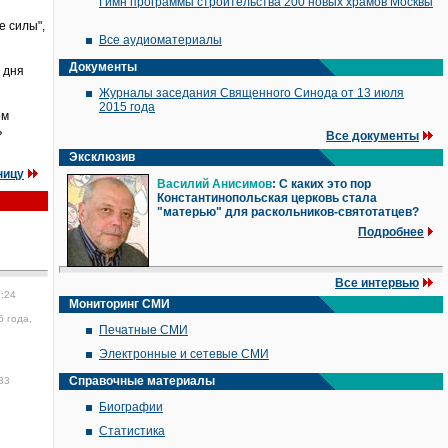
Гимн программы строительства 200 новых храмов Москвы
е силы",
Все аудиоматериалы
Документы
 дня
Журналы заседания Священного Синода от 13 июля
2015 года
ом
ь
Все документы
Эксклюзив
ницу
Василий Анисимов
: С каких это пор
Константинопольская церковь стала
"матерью" для раскольников-святотатцев?
Подробнее
Все интервью
7:24
Мониторинг СМИ
5 года,
Печатные СМИ
Электронные и сетевые СМИ
Справочные материалы
33
Биографии
Статистика