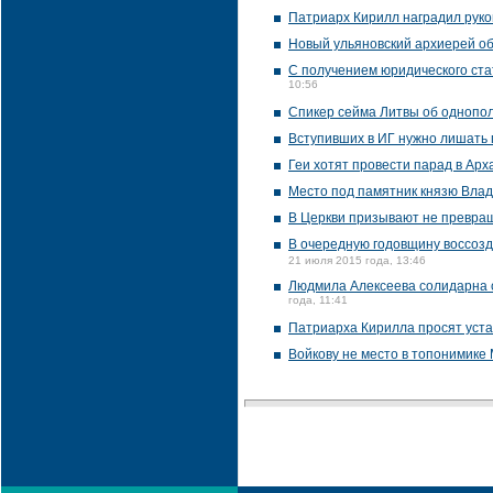
Патриарх Кирилл наградил руко
Новый ульяновский архиерей об
С получением юридического ст
10:56
Спикер сейма Литвы об однопол
Вступивших в ИГ нужно лишать 
Геи хотят провести парад в Арх
Место под памятник князю Влад
В Церкви призывают не превращ
В очередную годовщину воссозд
21 июля 2015 года, 13:46
Людмила Алексеева солидарна с
года, 11:41
Патриарха Кирилла просят уста
Войкову не место в топонимике 