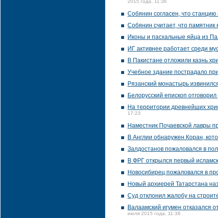
2015 года, 11:36
Собянин согласен, что станцию
Собянин считает, что памятник
Иконы и пасхальные яйца из Па
ИГ активнее работает среди му
В Пакистане отложили казнь хри
Учебное здание пострадало пр
Рязанский монастырь извинился
Белорусский епископ отговорил
На территории древнейших хрис
17:23
Наместник Почаевской лавры п
В Англии обнаружен Коран, кот
Залдостанов пожаловался в по
В ФРГ открылся первый исламск
Новосибирец пожаловался в про
Новый архиерей Татарстана наз
Суд отклонил жалобу на строит
Валаамский игумен отказался о
июля 2015 года, 11:38