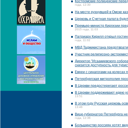
Костромские полицейские перед
года, 12:30
На месте рухнувшей в Омске ка
Церковь и Счетная палата буду
Премьер-министр Киргизии пред
2015 года, 11:03
Патриарх Кирилл открыл гостин
года, 11:02
МВД Таджикистана предотврати
Участник религиозно-экстремис
Директор "Исаакиевского собора
снизится доступность для турис
Евреи с синагогами на колесах 
Петербургская митрополия прос
В Церкви предостерегают росси
В Церкви поддерживают идею у
13:51
В этом году Русская церковь осв
13:46
Вице-губернатор Петербурга не
года, 12:36
Большинство россиян хотят вид