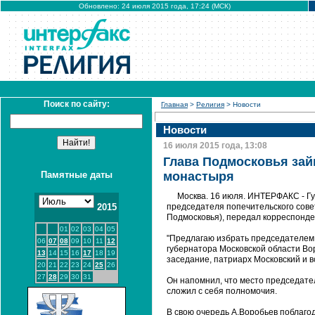
Обновлено: 24 июля 2015 года, 17:24 (МСК)
Поиск по сайту:
Главная
>
Религия
> Новости
Новости
16 июля 2015 года, 13:08
Глава Подмосковья за
Памятные даты
монастыря
Москва. 16 июля. ИНТЕРФАКС - Гу
2015
председателя попечительского сов
Подмосковья), передал корреспонде
01
02
03
04
05
"Предлагаю избрать председателем
06
07
08
09
10
11
12
губернатора Московской области Вор
13
14
15
16
17
18
19
заседание, патриарх Московский и в
20
21
22
23
24
25
26
27
28
29
30
31
Он напомнил, что место председател
сложил с себя полномочия.
В свою очередь А.Воробьев поблагод