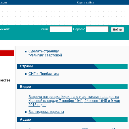
x.com
Карта сайта
чиков:
Логин:
Пароль:
Сделать страницу
"Религия" стартовой
Страны
СНГ и Прибалтика
честве
Видео
Встреча патриарха Кирилла с участниками парадов на
Красной площади 7 ноября 1941, 24 июня 1945 и 9 мая
2015 годов
Все видеоматериалы
в
Аудио