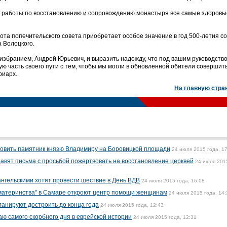
г работы по восстановлению и сопровождению монастыря все самые здоровы
ота попечительского совета приобретает особое значение в год 500-летия со
 Волоцкого.
 избранием, Андрей Юрьевич, и выразить надежду, что под вашим руководств
ю часть своего пути с тем, чтобы мы могли в обновленной обители совершит
риарх.
На главную стра
ановить памятник князю Владимиру на Боровицкой площади
24 июля 2015 года, 1
вят письма с просьбой пожертвовать на восстановление церквей
24 июля 201
ангельскими хотят провести шествие в День ВДВ
24 июля 2015 года, 16:08
 материнства" в Самаре откроют центр помощи женщинам
24 июля 2015 года, 14:
анируют достроить до конца года
24 июля 2015 года, 12:43
чаю самого скорбного дня в еврейской истории
24 июля 2015 года, 12:31