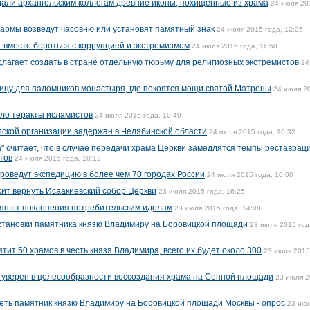
али архангельским коллегам древние иконы, похищенные из храма
24 июля 20
зармы возведут часовню или установят памятный знак
24 июля 2015 года, 12:05
т вместе бороться с коррупцией и экстремизмом
24 июля 2015 года, 11:50
лагает создать в стране отдельную тюрьму для религиозных экстремистов
24
ицу для паломников монастыря, где покоятся мощи святой Матроны
24 июля 2
ло теракты исламистов
24 июля 2015 года, 10:49
тской организации задержан в Челябинской области
24 июля 2015 года, 10:32
" считает, что в случае передачи храма Церкви замедлятся темпы реставрац
тов
24 июля 2015 года, 10:12
проведут экспедицию в более чем 70 городах России
24 июля 2015 года, 10:00
ит вернуть Исаакиевский собор Церкви
23 июля 2015 года, 16:25
ян от поклонения потребительским идолам
23 июля 2015 года, 14:08
становки памятника князю Владимиру на Боровицкой площади
23 июля 2015 год
ятит 50 храмов в честь князя Владимира, всего их будет около 300
23 июля 2015
 уверен в целесообразности воссоздания храма на Сенной площади
23 июля 
еть памятник князю Владимиру на Боровицкой площади Москвы - опрос
23 ию