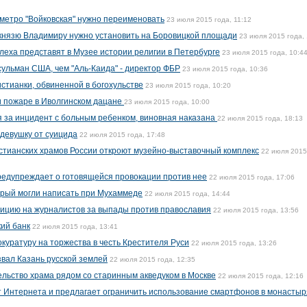
 метро "Войковская" нужно переименовать
23 июля 2015 года, 11:12
 князю Владимиру нужно установить на Боровицкой площади
23 июля 2015 года, 
леха представят в Музее истории религии в Петербурге
23 июля 2015 года, 10:4
сульман США, чем "Аль-Каида" - директор ФБР
23 июля 2015 года, 10:36
стианки, обвиненной в богохульстве
23 июля 2015 года, 10:20
и пожаре в Иволгинском дацане
23 июля 2015 года, 10:00
 за инцидент с больным ребенком, виновная наказана
22 июля 2015 года, 18:13
 девушку от суицида
22 июля 2015 года, 17:48
тианских храмов России откроют музейно-выставочный комплекс
22 июля 2015
редупреждает о готовящейся провокации против нее
22 июля 2015 года, 17:06
орый могли написать при Мухаммеде
22 июля 2015 года, 14:44
лицию на журналистов за выпады против православия
22 июля 2015 года, 13:56
ий банк
22 июля 2015 года, 13:41
куратуру на торжества в честь Крестителя Руси
22 июля 2015 года, 13:26
вал Казань русской землей
22 июля 2015 года, 12:35
ельство храма рядом со старинным акведуком в Москве
22 июля 2015 года, 12:16
т Интернета и предлагает ограничить использование смартфонов в монастыр