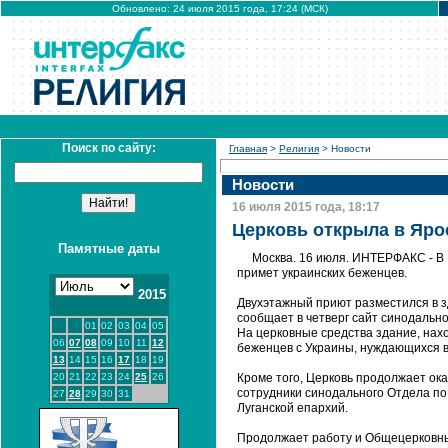
Обновлено: 24 июля 2015 года, 17:24 (МСК)
Поиск по сайту:
Главная
>
Религия
> Новости
Новости
16 июля 2015 года, 18:17
Церковь открыла в Яро
Памятные даты
Москва. 16 июля. ИНТЕРФАКС - В
примет украинских беженцев.
2015
Двухэтажный приют разместился в з
сообщает в четверг сайт синодальн
01
02
03
04
05
На церковные средства здание, нах
06
07
08
09
10
11
12
беженцев с Украины, нуждающихся в
13
14
15
16
17
18
19
20
21
22
23
24
25
26
Кроме того, Церковь продолжает ок
сотрудники синодального Отдела по
27
28
29
30
31
Луганской епархий.
Продолжает работу и Общецерковны