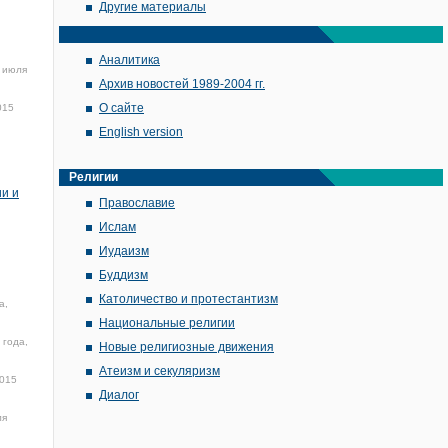
Другие материалы
Аналитика
 июля
Архив новостей 1989-2004 гг.
О сайте
015
English version
Религии
ии и
Православие
Ислам
Иудаизм
Буддизм
Католичество и протестантизм
а,
Национальные религии
 года,
Новые религиозные движения
Атеизм и секуляризм
2015
Диалог
ля