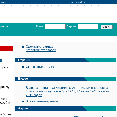
x.com
Карта сайта
чиков:
Логин:
Пароль:
Сделать страницу
"Религия" стартовой
в
Страны
СНГ и Прибалтика
оторый
Видео
,
приему
Встреча патриарха Кирилла с участниками парадов на
Красной площади 7 ноября 1941, 24 июня 1945 и 9 мая
2015 годов
е июля
Все видеоматериалы
ецкой и
Аудио
ь более