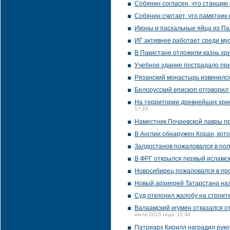
Собянин согласен, что станцию
Собянин считает, что памятник
Иконы и пасхальные яйца из Па
ИГ активнее работает среди му
В Пакистане отложили казнь хри
Учебное здание пострадало пр
Рязанский монастырь извинился
Белорусский епископ отговорил
На территории древнейших хрис
17:23
Наместник Почаевской лавры п
В Англии обнаружен Коран, кот
Залдостанов пожаловался в по
В ФРГ открылся первый исламск
Новосибирец пожаловался в про
Новый архиерей Татарстана наз
Суд отклонил жалобу на строит
Валаамский игумен отказался о
июля 2015 года, 11:38
Патриарх Кирилл наградил руко