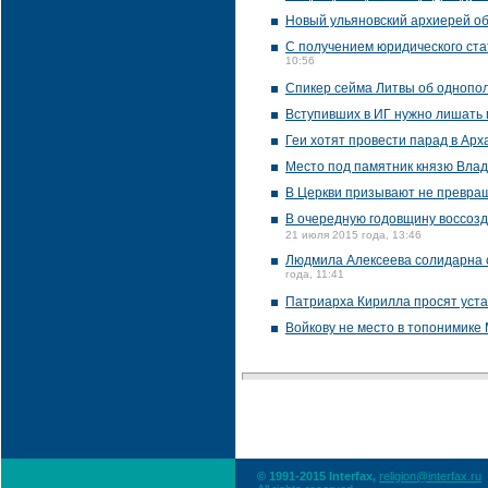
Новый ульяновский архиерей об
С получением юридического ст
10:56
Спикер сейма Литвы об однопол
Вступивших в ИГ нужно лишать 
Геи хотят провести парад в Арх
Место под памятник князю Влад
В Церкви призывают не превращ
В очередную годовщину воссозд
21 июля 2015 года, 13:46
Людмила Алексеева солидарна с
года, 11:41
Патриарха Кирилла просят уста
Войкову не место в топонимике 
© 1991-2015 Interfax,
religion@interfax.ru