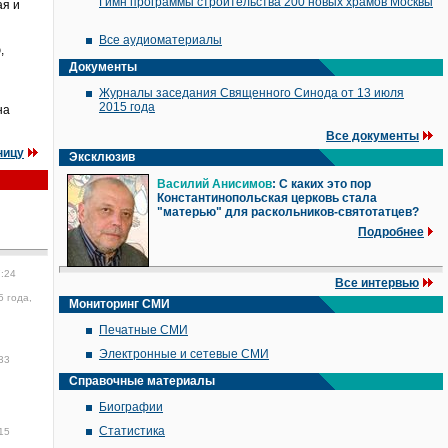
Гимн программы строительства 200 новых храмов Москвы
ая и
Все аудиоматериалы
,
Документы
Журналы заседания Священного Синода от 13 июля
2015 года
на
Все документы
ницу
Эксклюзив
Василий Анисимов
: С каких это пор
Константинопольская церковь стала
"матерью" для раскольников-святотатцев?
Подробнее
7:24
Все интервью
5 года,
Мониторинг СМИ
Печатные СМИ
Электронные и сетевые СМИ
33
Справочные материалы
Биографии
Статистика
15