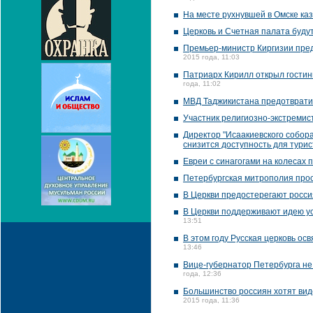
На месте рухнувшей в Омске ка
Церковь и Счетная палата буду
Премьер-министр Киргизии пред
2015 года, 11:03
Патриарх Кирилл открыл гостин
года, 11:02
МВД Таджикистана предотврати
Участник религиозно-экстремис
Директор "Исаакиевского собора
снизится доступность для турис
Евреи с синагогами на колесах 
Петербургская митрополия прос
В Церкви предостерегают росси
В Церкви поддерживают идею у
13:51
В этом году Русская церковь осв
13:46
Вице-губернатор Петербурга не
года, 12:36
Большинство россиян хотят вид
2015 года, 11:36