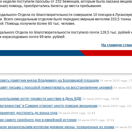
нюю неделю поступили просьбы от 232 беженцев, которым была оказана вещев
енная) помощь, приобретались билеты до места пребывания.
одального Отдела по благотворительности совершили 10 поездок в Луганскую
и. Всего синодальным отделом было передано мирным жителям 333,5 тонны
лей. Помощь получили более 60 тыс. человек.
ального Отдела по благотворительности поступило почти 128,5 тыс. рублей 
 израсходовано почти 99 млн. рублей.
На главную стра
ановить памятник князю Владимиру на Боровицкой площади
24 июля 2015 года, 1
вят письма с просьбой пожертвовать на восстановление церквей
24 июля 201
ангельскими хотят провести шествие в День ВДВ
24 июля 2015 года, 16:08
 материнства" в Самаре откроют центр помощи женщинам
24 июля 2015 года, 14:
анируют достроить до конца года
24 июля 2015 года, 12:43
чаю самого скорбного дня в еврейской истории
24 июля 2015 года, 12:31
али архангельским коллегам древние иконы, похищенные из храма
24 июля 20