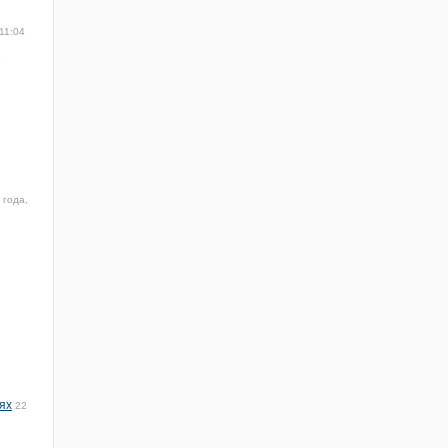
11:04
4
 года,
ях
22