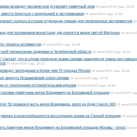
зармы возведут часовню или установят памятный знак
24 июля 2015 года, 12:05
т вместе бороться с коррупцией и экстремизмом
24 июля 2015 года, 11:50
лагает создать в стране отдельную тюрьму для религиозных экстремистов
24
ицу для паломников монастыря, где покоятся мощи святой Матроны
24 июля 2
ло теракты исламистов
24 июля 2015 года, 10:49
тской организации задержан в Челябинской области
24 июля 2015 года, 10:32
" считает, что в случае передачи храма Церкви замедлятся темпы реставрац
тов
24 июля 2015 года, 10:12
проведут экспедицию в более чем 70 городах России
24 июля 2015 года, 10:00
ит вернуть Исаакиевский собор Церкви
23 июля 2015 года, 16:25
ян от поклонения потребительским идолам
23 июля 2015 года, 14:08
становки памятника князю Владимиру на Боровицкой площади
23 июля 2015 год
ятит 50 храмов в честь князя Владимира, всего их будет около 300
23 июля 2015
 уверен в целесообразности воссоздания храма на Сенной площади
23 июля 
еть памятник князю Владимиру на Боровицкой площади Москвы - опрос
23 ию