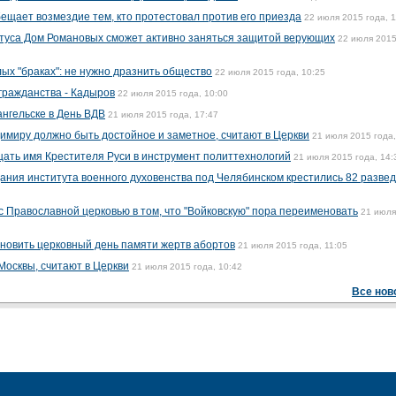
ещает возмездие тем, кто протестовал против его приезда
22 июля 2015 года, 1
атуса Дом Романовых сможет активно заняться защитой верующих
22 июля 2015
ых "браках": не нужно дразнить общество
22 июля 2015 года, 10:25
гражданства - Кадыров
22 июля 2015 года, 10:00
ангельске в День ВДВ
21 июля 2015 года, 17:47
имиру должно быть достойное и заметное, считают в Церкви
21 июля 2015 года,
ать имя Крестителя Руси в инструмент политтехнологий
21 июля 2015 года, 14:
ания института военного духовенства под Челябинском крестились 82 развед
 Православной церковью в том, что "Войковскую" пора переименовать
21 июля
новить церковный день памяти жертв абортов
21 июля 2015 года, 11:05
Москвы, считают в Церкви
21 июля 2015 года, 10:42
Все нов