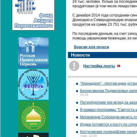
24 тыс. человек. Только за послед
продуктовая (в том числе лекарств
С декабря 2014 года сотрудники син
Донецкую и Северодонецкую епархи
продуктов на сумму 23 751 тыс. руб
По последним данным, на счет синод
помощь украинским беженцам, из них
Версия для печати
Новости
Настройка ленты
"Архнадзор" - против идеи уст
Бизнесменам Подмосковья напра
16:18
Петербургские геи вслед за арх
В рамках программы "Святость
Московскую Соборную мечеть пл
Иудеи готовятся к посту по слу
Костромские полицейские перед
года, 12:30