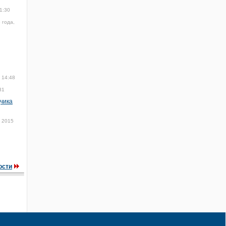
1:30
 года,
 14:48
31
чика
 2015
ости