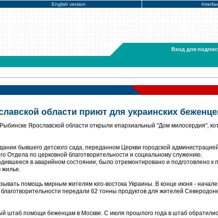
English version
Interfa
Вход для подпис
славской области приют для украинских беженце
 Рыбинске Ярославской области открыли епархиальный "Дом милосердия", к
дании бывшего детского сада, переданном Церкви городской администрацией
ого Отдела по церковной благотворительности и социальному служению.
одившееся в аварийном состоянии, было отремонтировано и подготовлено к 
 жилье.
азывать помощь мирным жителям юго-востока Украины. В конце июня - начал
 благотворительности передали 62 тонны продуктов для жителей Северодон
й штаб помощи беженцам в Москве. С июля прошлого года в штаб обратилис