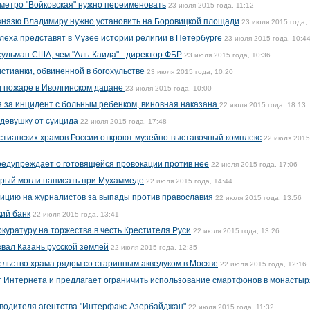
 метро "Войковская" нужно переименовать
23 июля 2015 года, 11:12
 князю Владимиру нужно установить на Боровицкой площади
23 июля 2015 года, 
леха представят в Музее истории религии в Петербурге
23 июля 2015 года, 10:4
сульман США, чем "Аль-Каида" - директор ФБР
23 июля 2015 года, 10:36
стианки, обвиненной в богохульстве
23 июля 2015 года, 10:20
и пожаре в Иволгинском дацане
23 июля 2015 года, 10:00
 за инцидент с больным ребенком, виновная наказана
22 июля 2015 года, 18:13
 девушку от суицида
22 июля 2015 года, 17:48
тианских храмов России откроют музейно-выставочный комплекс
22 июля 2015
редупреждает о готовящейся провокации против нее
22 июля 2015 года, 17:06
орый могли написать при Мухаммеде
22 июля 2015 года, 14:44
лицию на журналистов за выпады против православия
22 июля 2015 года, 13:56
ий банк
22 июля 2015 года, 13:41
куратуру на торжества в честь Крестителя Руси
22 июля 2015 года, 13:26
вал Казань русской землей
22 июля 2015 года, 12:35
ельство храма рядом со старинным акведуком в Москве
22 июля 2015 года, 12:16
т Интернета и предлагает ограничить использование смартфонов в монастыр
водителя агентства "Интерфакс-Азербайджан"
22 июля 2015 года, 11:32