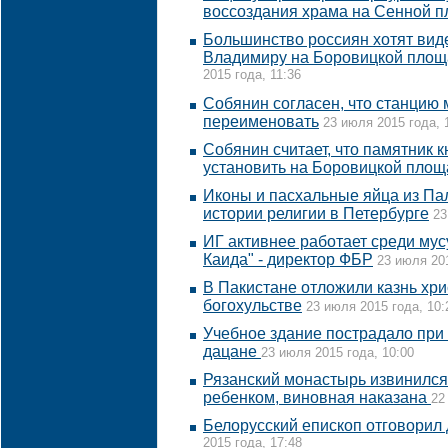
воссоздания храма на Сенной 
Большинство россиян хотят вид
Владимиру на Боровицкой площ
2015 года, 11:36
Собянин согласен, что станцию 
переименовать
23 июля 2015 года, 
Собянин считает, что памятник 
установить на Боровицкой площ
Иконы и пасхальные яйца из Па
истории религии в Петербурге
23
ИГ активнее работает среди му
Каида" - директор ФБР
23 июля 201
В Пакистане отложили казнь хри
богохульстве
23 июля 2015 года, 10:
Учебное здание пострадало при
дацане
23 июля 2015 года, 10:00
Рязанский монастырь извинился
ребенком, виновная наказана
22
Белорусский епископ отговорил 
2015 года, 17:48