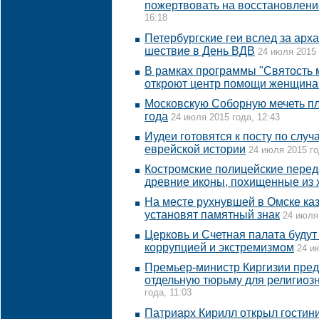
пожертвовать на восстановлени
16:18
Петербургские геи вслед за арх
шествие в День ВДВ
24 июля 2015 
В рамках программы "Святость 
откроют центр помощи женщин
Московскую Соборную мечеть пл
года
24 июля 2015 года, 12:43
Иудеи готовятся к посту по случ
еврейской истории
24 июля 2015 го
Костромские полицейские перед
древние иконы, похищенные из 
На месте рухнувшей в Омске ка
установят памятный знак
24 июля 
Церковь и Счетная палата будут
коррупцией и экстремизмом
24 и
Премьер-министр Киргизии предл
отдельную тюрьму для религиоз
года, 11:03
Патриарх Кирилл открыл гостин