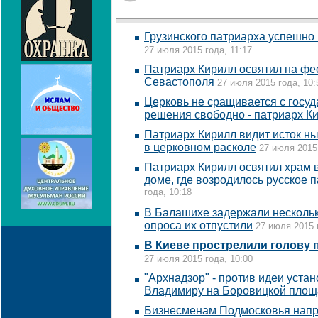
Грузинского патриарха успешно
27 июля 2015 года, 11:17
Патриарх Кирилл освятил на фе
Севастополя
27 июля 2015 года, 10:
Церковь не сращивается с госуд
решения свободно - патриарх К
Патриарх Кирилл видит исток н
в церковном расколе
27 июля 2015 
Патриарх Кирилл освятил храм 
доме, где возродилось русское 
года, 10:18
В Балашихе задержали нескольк
опроса их отпустили
27 июля 2015 
В Киеве прострелили голову
27 июля 2015 года, 10:00
"Архнадзор" - против идеи уста
Владимиру на Боровицкой площ
Бизнесменам Подмосковья напр