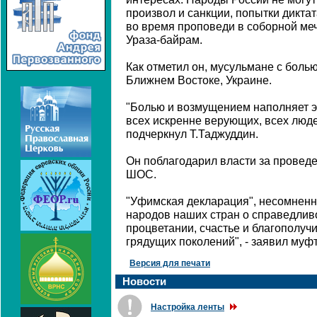
произвол и санкции, попытки диктат
во время проповеди в соборной ме
Ураза-байрам.
Как отметил он, мусульмане с бол
Ближнем Востоке, Украине.
"Болью и возмущением наполняет э
всех искренне верующих, всех люде
подчеркнул Т.Таджуддин.
Он поблагодарил власти за провед
ШОС.
"Уфимская декларация", несомненн
народов наших стран о справедлив
процветании, счастье и благополучи
грядущих поколений", - заявил муф
Версия для печати
Новости
Настройка ленты