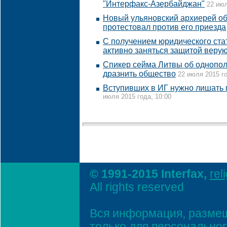
"Интерфакс-Азербайджан"
22 июл
Новый ульяновский архиерей об
протестовал против его приезда
С получением юридического ст
активно заняться защитой веру
Спикер сейма Литвы об однопол
дразнить общество
22 июля 2015 го
Вступивших в ИГ нужно лишать 
июля 2015 года, 10:00
© 1991-2015 Interfax,
rel
All rights reserved
Вся информация, размещ
только для персонально