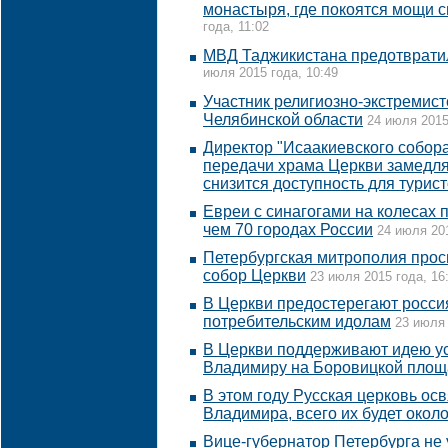
монастыря, где покоятся мощи 
года, 11:02
МВД Таджикистана предотврати
июля 2015 года, 10:49
Участник религиозно-экстремист
Челябинской области
24 июля 2015
Директор "Исаакиевского собора"
передачи храма Церкви замедля
снизится доступность для турис
Евреи с синагогами на колесах 
чем 70 городах России
24 июля 201
Петербургская митрополия прос
собор Церкви
23 июля 2015 года, 16
В Церкви предостерегают росси
потребительским идолам
23 июля 
В Церкви поддерживают идею ус
Владимиру на Боровицкой площ
В этом году Русская церковь осв
Владимира, всего их будет окол
Вице-губернатор Петербурга не