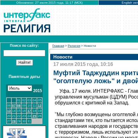
Обновлено: 27 июля 2015 года, 11:17 (МСК)
English ver
Поиск по сайту:
Главная
>
Религия
> Новости
Новости
17 июля 2015 года, 10:16
Муфтий Таджуддин крити
Памятные даты
"оголтелую ложь" и дво
2015
Уфа. 17 июля. ИНТЕРФАКС - Глав
управления мусульман (ЦДУМ) Росс
01
02
03
04
05
обрушился с критикой на Запад.
06
07
08
09
10
11
12
13
14
15
16
17
18
19
"Мы глубоко возмущены оголтелой
20
21
22
23
24
25
26
стандартами тех, кто пытается исп
27
28
29
30
31
стравливания народов и государств,
с терроризмом, лишь используют эт
интересах. Народы России не могут