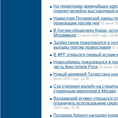
На территории древнейших хрис
откроют музейно-выставочный 
Наместник Почаевской лавры п
провокации против нее
22 июля 20
В Англии обнаружен Коран, кото
Мухаммеде
22 июля 2015 года, 14:44
Залдостанов пожаловался в пол
выпады против православия
22 
В ФРГ открылся первый исламск
Новосибирец пожаловался в про
честь Крестителя Руси
22 июля 201
Новый архиерей Татарстана наз
июля 2015 года, 12:35
Суд отклонил жалобу на строите
старинным акведуком в Москве
Валаамский игумен отказался от
ограничить использование смар
2015 года, 11:38
Патриарх Кирилл наградил руко