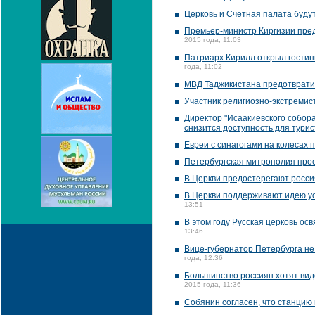
Церковь и Счетная палата буду
Премьер-министр Киргизии пред
2015 года, 11:03
Патриарх Кирилл открыл гостин
года, 11:02
МВД Таджикистана предотврати
Участник религиозно-экстремис
Директор "Исаакиевского собора
снизится доступность для турис
Евреи с синагогами на колесах 
Петербургская митрополия прос
В Церкви предостерегают росси
В Церкви поддерживают идею у
13:51
В этом году Русская церковь осв
13:46
Вице-губернатор Петербурга не
года, 12:36
Большинство россиян хотят вид
2015 года, 11:36
Собянин согласен, что станцию