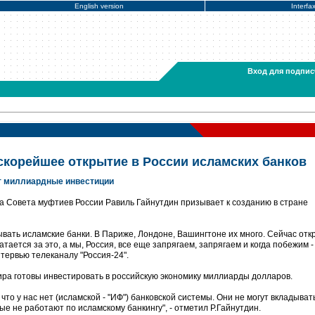
English version
Interfa
Вход для подпис
 скорейшее открытие в России исламских банков
ет миллиардные инвестиции
а Совета муфтиев России Равиль Гайнутдин призывает к созданию в стране
вать исламские банки. В Париже, Лондоне, Вашингтоне их много. Сейчас отк
тается за это, а мы, Россия, все еще запрягаем, запрягаем и когда побежим -
интервью телеканалу "Россия-24".
мира готовы инвестировать в российскую экономику миллиарды долларов.
что у нас нет (исламской - "ИФ") банковской системы. Они не могут вкладыват
ые не работают по исламскому банкингу", - отметил Р.Гайнутдин.