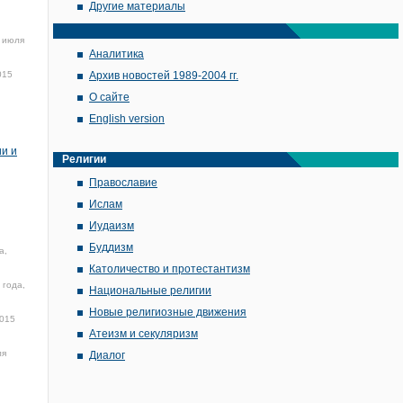
Другие материалы
 июля
Аналитика
015
Архив новостей 1989-2004 гг.
О сайте
English version
ии и
Религии
Православие
Ислам
Иудаизм
Буддизм
а,
Католичество и протестантизм
 года,
Национальные религии
Новые религиозные движения
2015
Атеизм и секуляризм
ля
Диалог