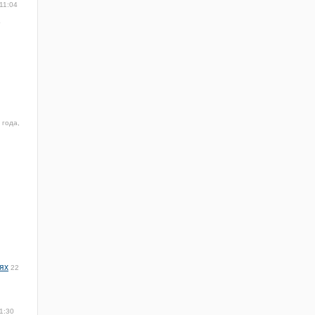
11:04
4
 года,
ях
22
1:30