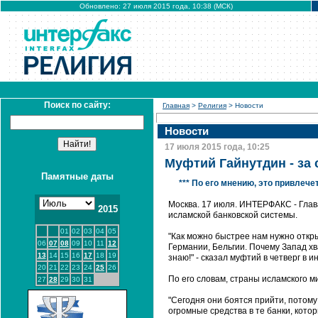
Обновлено: 27 июля 2015 года, 10:38 (МСК)
Поиск по сайту:
Главная
>
Религия
> Новости
Новости
17 июля 2015 года, 10:25
Муфтий Гайнутдин - за
Памятные даты
*** По его мнению, это привлеч
Москва. 17 июля. ИНТЕРФАКС - Глав
2015
исламской банковской системы.
01
02
03
04
05
"Как можно быстрее нам нужно откры
06
07
08
09
10
11
12
Германии, Бельгии. Почему Запад хва
13
14
15
16
17
18
19
знаю!" - сказал муфтий в четверг в 
20
21
22
23
24
25
26
По его словам, страны исламского 
27
28
29
30
31
"Сегодня они боятся прийти, потому 
огромные средства в те банки, котор