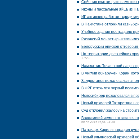
Собянин считает, что памятник
Иконы и пасхальные яйца из Па
ИГ активнее работает среди му
В Пакистане отложили казнь хри
Учебное здание пострадало пр
Рязанский монастырь извинился
Белорусский епископ отговорил
На территории древнейших хрис
17:23
Наместник Почаевской лавры п
В Англии обнаружен Коран, кот
Залдостанов пожаловался в по
В ФРГ открылся первый исламск
Новосибирец пожаловался в про
Новый архиерей Татарстана наз
Суд отклонил жалобу на строит
Валаамский игумен отказался о
июля 2015 года, 11:38
Патриарх Кирилл наградил руко
Новый ульяновский архиерей об