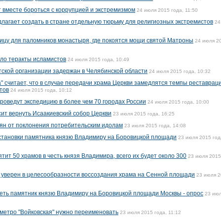
т вместе бороться с коррупцией и экстремизмом
24 июля 2015 года, 11:50
лагает создать в стране отдельную тюрьму для религиозных экстремистов
24
ицу для паломников монастыря, где покоятся мощи святой Матроны
24 июля 2
ло теракты исламистов
24 июля 2015 года, 10:49
тской организации задержан в Челябинской области
24 июля 2015 года, 10:32
" считает, что в случае передачи храма Церкви замедлятся темпы реставрац
тов
24 июля 2015 года, 10:12
проведут экспедицию в более чем 70 городах России
24 июля 2015 года, 10:00
ит вернуть Исаакиевский собор Церкви
23 июля 2015 года, 16:25
ян от поклонения потребительским идолам
23 июля 2015 года, 14:08
становки памятника князю Владимиру на Боровицкой площади
23 июля 2015 год
ятит 50 храмов в честь князя Владимира, всего их будет около 300
23 июля 2015
 уверен в целесообразности воссоздания храма на Сенной площади
23 июля 
еть памятник князю Владимиру на Боровицкой площади Москвы - опрос
23 ию
 метро "Войковская" нужно переименовать
23 июля 2015 года, 11:12