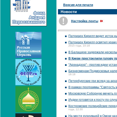
Версия для печати
Новости
Настройка ленты
Патриарх Кирилл видит исток н
Патриарх Кирилл освятил храм 
2015 года, 10:18
В Балашихе задержали нескольк
В Киеве прострелили голову 
"Архнадзор" - против идеи уст
Бизнесменам Подмосковья напра
16:18
Петербургские геи вслед за арх
В рамках программы "Святость
Московскую Соборную мечеть пл
Иудеи готовятся к посту по слу
Костромские полицейские перед
года, 12:30
На месте рухнувшей в Омске ка