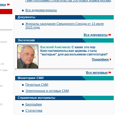
Гимн программы строительства 200 новых храмов Москвы
ницу
Все аудиоматериалы
Документы
Журналы заседания Священного Синода от 13 июля
2015 года
Все документы
Эксклюзив
 июля
Василий Анисимов
: С каких это пор
Константинопольская церковь стала
"матерью" для раскольников-святотатцев?
Подробнее
7:24
5 года,
Все интервью
Мониторинг СМИ
Печатные СМИ
33
Электронные и сетевые СМИ
Справочные материалы
Биографии
15
Статистика