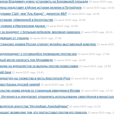
 князю Владимиру нужно установить на Боровицкой площади
23 июля 2015 года, 
леха представят в Музее истории религии в Петербурге
23 июля 2015 года, 10:4
сульман США, чем "Аль-Каида" - директор ФБР
23 июля 2015 года, 10:36
стианки, обвиненной в богохульстве
23 июля 2015 года, 10:20
и пожаре в Иволгинском дацане
23 июля 2015 года, 10:00
 за инцидент с больным ребенком, виновная наказана
22 июля 2015 года, 18:13
 девушку от суицида
22 июля 2015 года, 17:48
тианских храмов России откроют музейно-выставочный комплекс
22 июля 2015
редупреждает о готовящейся провокации против нее
22 июля 2015 года, 17:06
орый могли написать при Мухаммеде
22 июля 2015 года, 14:44
лицию на журналистов за выпады против православия
22 июля 2015 года, 13:56
ий банк
22 июля 2015 года, 13:41
куратуру на торжества в честь Крестителя Руси
22 июля 2015 года, 13:26
вал Казань русской землей
22 июля 2015 года, 12:35
ельство храма рядом со старинным акведуком в Москве
22 июля 2015 года, 12:16
т Интернета и предлагает ограничить использование смартфонов в монастыр
водителя агентства "Интерфакс-Азербайджан"
22 июля 2015 года, 11:32
ещает возмездие тем, кто протестовал против его приезда
22 июля 2015 года, 1