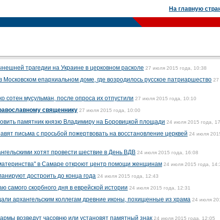
На главную стра
ынешней трагедии на Украине в церковном расколе
27 июля 2015 года, 10:38
в Московском епархиальном доме, где возродилось русское патриаршество
27
о сотен мусульман, после опроса их отпустили
27 июля 2015 года, 10:10
православному священнику
27 июля 2015 года, 10:00
ановить памятник князю Владимиру на Боровицкой площади
24 июля 2015 года, 1
вят письма с просьбой пожертвовать на восстановление церквей
24 июля 201
ангельскими хотят провести шествие в День ВДВ
24 июля 2015 года, 16:08
 материнства" в Самаре откроют центр помощи женщинам
24 июля 2015 года, 14:
анируют достроить до конца года
24 июля 2015 года, 12:43
чаю самого скорбного дня в еврейской истории
24 июля 2015 года, 12:31
али архангельским коллегам древние иконы, похищенные из храма
24 июля 20
зармы возведут часовню или установят памятный знак
24 июля 2015 года, 12:05