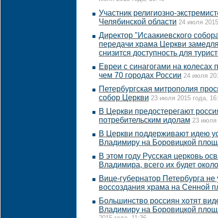
Участник религиозно-экстремист
Челябинской области
24 июля 2015
Директор "Исаакиевского собора"
передачи храма Церкви замедля
снизится доступность для турис
Евреи с синагогами на колесах 
чем 70 городах России
24 июля 201
Петербургская митрополия прос
собор Церкви
23 июля 2015 года, 16
В Церкви предостерегают росси
потребительским идолам
23 июля 
В Церкви поддерживают идею ус
Владимиру на Боровицкой площ
В этом году Русская церковь осв
Владимира, всего их будет окол
Вице-губернатор Петербурга не
воссоздания храма на Сенной 
Большинство россиян хотят вид
Владимиру на Боровицкой площ