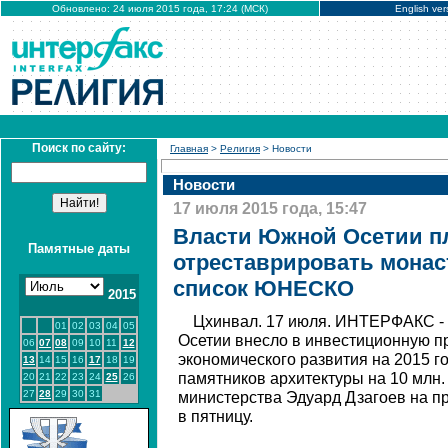
Обновлено: 24 июля 2015 года, 17:24 (МСК)
English ver
Поиск по сайту:
Главная
>
Религия
> Новости
Новости
17 июля 2015 года, 15:47
Власти Южной Осетии п
Памятные даты
отреставрировать монас
список ЮНЕСКО
2015
Цхинвал. 17 июля. ИНТЕРФАКС -
01
02
03
04
05
Осетии внесло в инвестиционную п
06
07
08
09
10
11
12
экономического развития на 2015 г
13
14
15
16
17
18
19
памятников архитектуры на 10 млн.
20
21
22
23
24
25
26
27
28
29
30
31
министерства Эдуард Дзагоев на п
в пятницу.