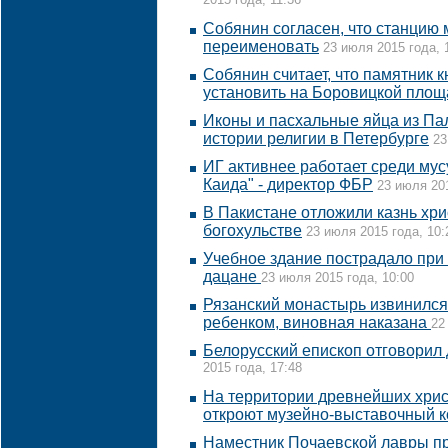
2015 года, 11:36
Собянин согласен, что станцию 
переименовать
23 июля 2015 года, 
Собянин считает, что памятник 
установить на Боровицкой площ
Иконы и пасхальные яйца из Па
истории религии в Петербурге
23
ИГ активнее работает среди му
Каида" - директор ФБР
23 июля 201
В Пакистане отложили казнь хри
богохульстве
23 июля 2015 года, 10:
Учебное здание пострадало при
дацане
23 июля 2015 года, 10:00
Рязанский монастырь извинился
ребенком, виновная наказана
22
Белорусский епископ отговорил 
2015 года, 17:48
На территории древнейших хрис
откроют музейно-выставочный 
Наместник Почаевской лавры п