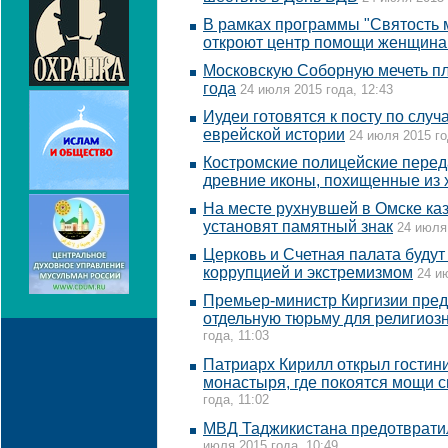
В рамках программы "Святость 
откроют центр помощи женщин
Московскую Соборную мечеть пл
года
24 июля 2015 года, 12:43
Иудеи готовятся к посту по случ
еврейской истории
24 июля 2015 го
Костромские полицейские перед
древние иконы, похищенные из 
На месте рухнувшей в Омске ка
установят памятный знак
24 июля 
Церковь и Счетная палата будут
коррупцией и экстремизмом
24 и
Премьер-министр Киргизии предл
отдельную тюрьму для религиоз
года, 11:03
Патриарх Кирилл открыл гостин
монастыря, где покоятся мощи 
года, 11:02
МВД Таджикистана предотврати
июля 2015 года, 10:49