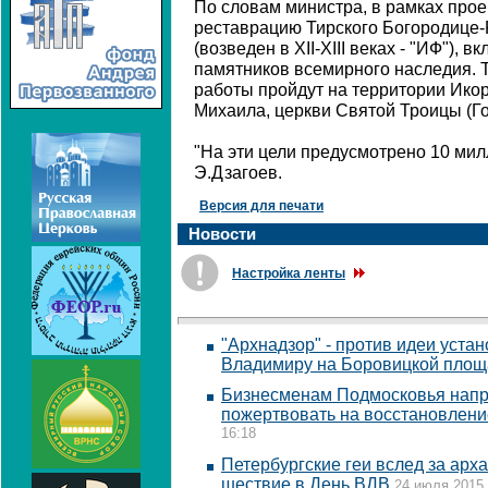
По словам министра, в рамках прое
реставрацию Тирского Богородице
(возведен в XII-XIII веках - "ИФ"),
памятников всемирного наследия. 
работы пройдут на территории Икор
Михаила, церкви Святой Троицы (Г
"На эти цели предусмотрено 10 милл
Э.Дзагоев.
Версия для печати
Новости
Настройка ленты
"Архнадзор" - против идеи уста
Владимиру на Боровицкой площ
Бизнесменам Подмосковья напр
пожертвовать на восстановлени
16:18
Петербургские геи вслед за арх
шествие в День ВДВ
24 июля 2015 