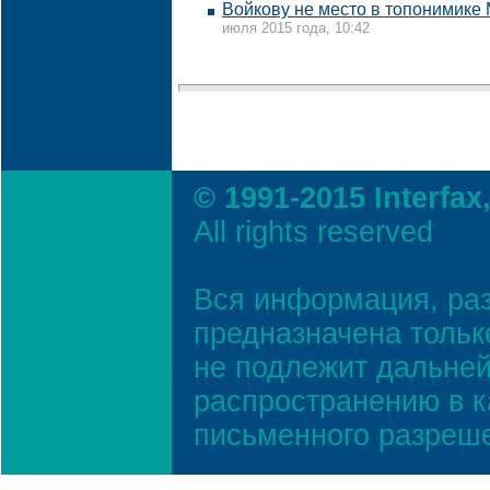
Войкову не место в топонимике 
июля 2015 года, 10:42
© 1991-2015 Interfax
All rights reserved
Вся информация, ра
предназначена тольк
не подлежит дальней
распространению в к
письменного разреш