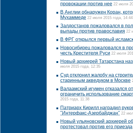
провокации против нее
22 июля 20
В Англии обнаружен Коран, кото
Мухаммеде
22 июля 2015 года, 14:44
Залдостанов пожаловался в пол
выпады против православия
22 
В ФРГ открылся первый исламск
Новосибирец пожаловался в про
честь Крестителя Руси
22 июля 201
Новый архиерей Татарстана наз
июля 2015 года, 12:35
Суд отклонил жалобу на строите
старинным акведуком в Москве
Валаамский игумен отказался от
ограничить использование смар
2015 года, 11:38
Патриарх Кирилл наградил руко
"Интерфакс-Азербайджан"
22 июл
Новый ульяновский архиерей об
протестовал против его приезда