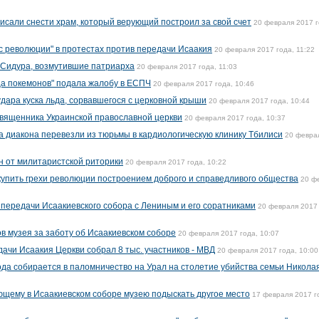
исали снести храм, который верующий построил за свой счет
20 февраля 2017 г
с революции" в протестах против передачи Исаакия
20 февраля 2017 года, 11:22
Сидура, возмутившие патриарха
20 февраля 2017 года, 11:03
ца покемонов" подала жалобу в ЕСПЧ
20 февраля 2017 года, 10:46
дара куска льда, сорвавшегося с церковной крыши
20 февраля 2017 года, 10:44
священника Украинской православной церкви
20 февраля 2017 года, 10:37
а диакона перевезли из тюрьмы в кардиологическую клинику Тбилиси
20 февра
н от милитаристской риторики
20 февраля 2017 года, 10:22
упить грехи революции построением доброго и справедливого общества
20 ф
 передачи Исаакиевского собора с Лениным и его соратниками
20 февраля 2017 
в музея за заботу об Исаакиевском соборе
20 февраля 2017 года, 10:07
ачи Исаакия Церкви собрал 8 тыс. участников - МВД
20 февраля 2017 года, 10:00
да собирается в паломничество на Урал на столетие убийства семьи Николая 
щему в Исаакиевском соборе музею подыскать другое место
17 февраля 2017 г