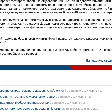
 опровергает предъявленные ему обвинения. Его новый адвокат Михаил Рам
ра предъявила его подзащитному обвинение в попытке убийства референта
окат заявляет также, что прокуратура должна доказать, что обнаруженный 
агаж диакону на опознание принесли через 6 часов 40 минут после его задер
ызвала публичную полемику между высшими иерархами Церкви, обвинявшими 
него патриарха. К раздору в Церкви подключились и грузинские политики, нек
у высшими иерархами фактически идет вокруг выдвижения своего кандидата н
 неделе из берлинской клиники Илия II назвал ситуацию с задержанием диа
ной".
архии, после приезда патриарха в Грузию в ближайшее время состоится за
ы все проблемные вопросы.
На главную стра
вание старца, бывшего духовником Алексия II
23 февраля 2017 года, 14:32
зрешили носить мусульманские платки
22 февраля 2017 года, 17:10
 паранджи в общественных местах
22 февраля 2017 года, 14:08
держки его проректором передачи Исаакия
22 февраля 2017 года, 13:31