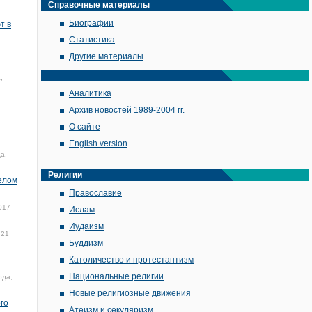
Справочные материалы
Биографии
т в
Статистика
Другие материалы
,
Аналитика
Архив новостей 1989-2004 гг.
О сайте
English version
а,
Религии
делом
Православие
017
Ислам
Иудаизм
21
Буддизм
Католичество и протестантизм
Национальные религии
ода,
Новые религиозные движения
го
Атеизм и секуляризм