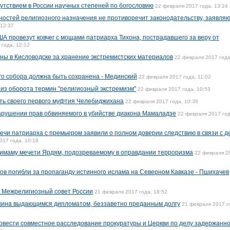
сутствием в России научных степеней по богословию
22 февраля 2017 года, 13:24
остей религиозного назначения не противоречит законодательству, заявляю
 12:37
А провезут ковчег с мощами патриарха Тихона, пострадавшего за веру от
 года, 12:12
ы в Кисловодске за хранение экстремистских материалов
22 февраля 2017 года
о собора должна быть сохранена - Мединский
22 февраля 2017 года, 11:02
 из оборота термин "религиозный экстремизм"
22 февраля 2017 года, 10:53
ть своего первого муфтия Челебиджихана
22 февраля 2017 года, 10:38
арушении прав обвиняемого в убийстве диакона Мамаладзе
22 февраля 2017 год
речи патриарха с премьером заявили о полном доверии следствию в связи с 
017 года, 10:18
 имаму мечети Ярдям, подозреваемому в оправдании терроризма
22 февраля 2
ов погибли за пропаганду истинного ислама на Северном Кавказе - Пшихачев
в Межрелигиозный совет России
21 февраля 2017 года, 18:52
кина выдающимся дипломатом, беззаветно преданным долгу
21 февраля 2017 г
овести совместное расследование прокуратуры и Церкви по делу задержанно