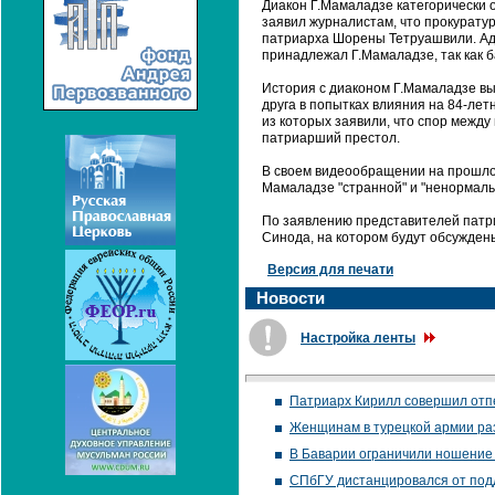
Диакон Г.Мамаладзе категорически
заявил журналистам, что прокурату
патриарха Шорены Тетруашвили. Адв
принадлежал Г.Мамаладзе, так как б
История с диаконом Г.Мамаладзе в
друга в попытках влияния на 84-лет
из которых заявили, что спор межд
патриарший престол.
В своем видеообращении на прошлой
Мамаладзе "странной" и "ненормаль
По заявлению представителей патри
Синода, на котором будут обсужден
Версия для печати
Новости
Настройка ленты
Патриарх Кирилл совершил отпе
Женщинам в турецкой армии ра
В Баварии ограничили ношение
СПбГУ дистанцировался от под