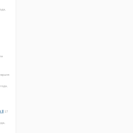
ода,
ля
евраля
года,
II
17
ода,