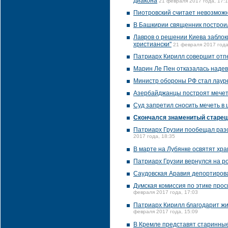
диакона
21 февраля 2017 года, 17:
Пиотровский считает невозможн
В Башкирии священник построил
Лавров о решении Киева заблоки
христиански"
21 февраля 2017 года
Патриарх Кирилл совершит отп
Марин Ле Пен отказалась надев
Министр обороны РФ стал лаур
Азербайджанцы построят мечет
Суд запретил сносить мечеть в
Скончался знаменитый старец
Патриарх Грузии пообещал разо
2017 года, 18:35
В марте на Лубянке освятят хра
Патриарх Грузии вернулся на р
Саудовская Аравия депортиров
Думская комиссия по этике прос
февраля 2017 года, 17:03
Патриарх Кирилл благодарит жи
февраля 2017 года, 15:09
В Кремле представят старинные