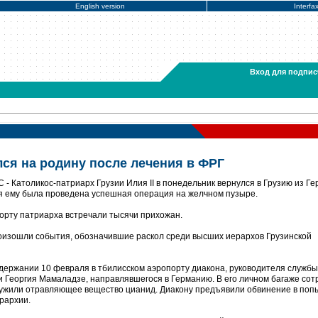
English version
Interfa
Вход для подпис
лся на родину после лечения в ФРГ
- Католикос-патриарх Грузии Илия II в понедельник вернулся в Грузию из Ге
ля ему была проведена успешная операция на желчном пузыре.
орту патриарха встречали тысячи прихожан.
роизошли события, обозначившие раскол среди высших иерархов Грузинской
держании 10 февраля в тбилисском аэропорту диакона, руководителя службы
Георгия Мамаладзе, направлявшегося в Германию. В его личном багаже сот
ужили отравляющее вещество цианид. Диакону предъявили обвинение в поп
рархии.