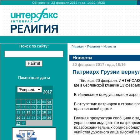
Обновлено: 23 февраля 2017 года, 14:32 (МСК)
Поиск по сайту:
Главная
>
Религия
> Новости
Новости
20 февраля 2017 года, 18:16
Патриарх Грузии верну
Памятные даты
Тбилиси. 20 февраля. ИНТЕРФАКС 
где в берлинской клинике 13 февра
2017
В тбилисском международном аэроп
01
02
03
04
05
В отсутствие патриарха в стране п
06
07
08
09
10
11
12
православной церкви.
13
14
15
16
17
18
19
20
21
22
23
24
25
26
Главная прокуратура сообщила о за
управлению имуществом патриархии 
27
28
правоохранительных органов обнар
убийства духовного лица высокой ие