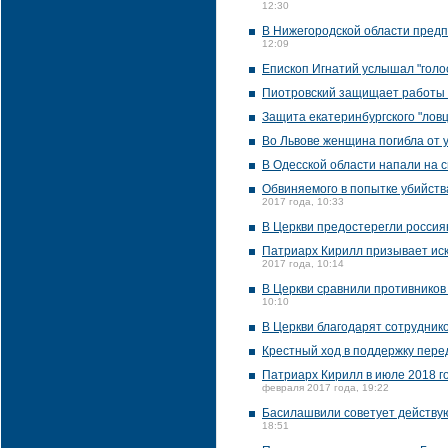
12:30
В Нижегородской области предп
12:09
Епископ Игнатий услышал "голо
Пиотровский защищает работы 
Защита екатеринбургского "лов
Во Львове женщина погибла от у
В Одесской области напали на 
Обвиняемого в попытке убийств
2017 года, 10:33
В Церкви предостерегли россия
Патриарх Кирилл призывает иск
2017 года, 10:14
В Церкви сравнили противников
10:10
В Церкви благодарят сотруднико
Крестный ход в поддержку перед
Патриарх Кирилл в июле 2018 го
февраля 2017 года, 19:22
Басилашвили советует действую
18:51