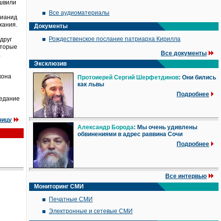
ишвили
Все аудиоматериалы
цианид
жания.
Документы
Рождественское послание патриарха Кирилла
друг
оторые
Все документы
а
Эксклюзив
кона
Протоиерей Сергий Шерфетдинов
: Они бились
как львы
Подробнее
седание
ницу
Александр Борода
: Мы очень удивлены
обвинениями в адрес раввина Сочи
Подробнее
Все интервью
Мониторинг СМИ
Печатные СМИ
Электронные и сетевые СМИ