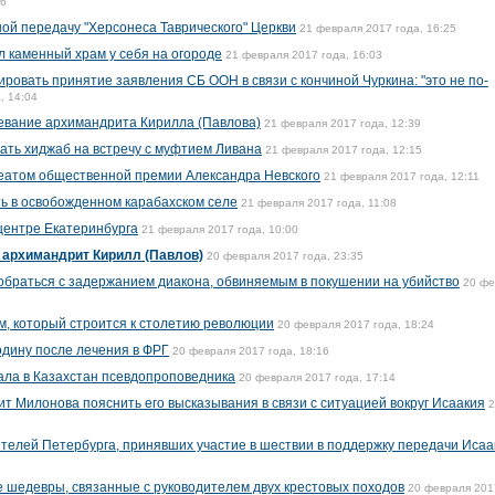
16
ой передачу "Херсонеса Таврического" Церкви
21 февраля 2017 года, 16:25
 каменный храм у себя на огороде
21 февраля 2017 года, 16:03
ровать принятие заявления СБ ООН в связи с кончиной Чуркина: "это не по-
, 14:04
евание архимандрита Кирилла (Павлова)
21 февраля 2017 года, 12:39
ать хиджаб на встречу с муфтием Ливана
21 февраля 2017 года, 12:15
еатом общественной премии Александра Невского
21 февраля 2017 года, 12:11
ь в освобожденном карабахском селе
21 февраля 2017 года, 11:08
 центре Екатеринбурга
21 февраля 2017 года, 10:00
 архимандрит Кирилл (Павлов)
20 февраля 2017 года, 23:35
браться с задержанием диакона, обвиняемым в покушении на убийство
20 фе
м, который строится к столетию революции
20 февраля 2017 года, 18:24
одину после лечения в ФРГ
20 февраля 2017 года, 18:16
ала в Казахстан псевдопроповедника
20 февраля 2017 года, 17:14
ит Милонова пояснить его высказывания в связи с ситуацией вокруг Исаакия
2
телей Петербурга, принявших участие в шествии в поддержку передачи Исаа
 шедевры, связанные с руководителем двух крестовых походов
20 февраля 201