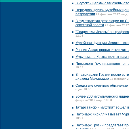
В Русской церкви озабочены от
Передача Церкви музейных ценн
патриархии
22 февраля 2017 года,
В год столетия революции по СШ
советской власти
22 февраля 2017
"Свидетели Иеговы" оштрафован
12:03
Музейная функция Исаакиевског
Раввин Лазар просит исключить
Мусульмане Крыма почтят памя
Президент Грузии заявляет о н
10:32
В патриархии Грузии после вст
диакона Мамаладзе
22 февраля 2
Следствие смягчило обвинение
года, 10:00
Более 200 мусульманских лидер
февраля 2017 года, 18:58
Татарстанский муфтият вошел 
Патриарх Кирилл называет Чур
18:21
Патриарх Грузии предлагает пр