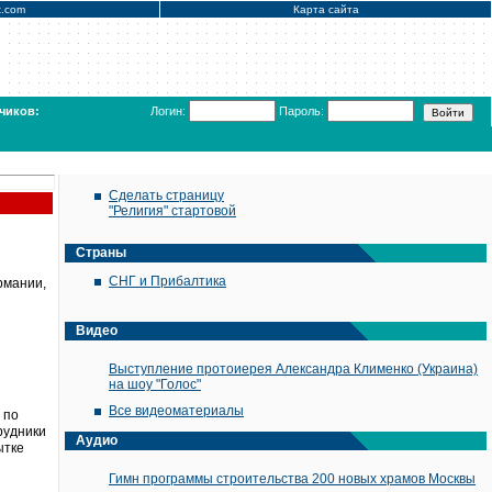
x.com
Карта сайта
чиков:
Логин:
Пароль:
Сделать страницу
"Религия" стартовой
Страны
СНГ и Прибалтика
рмании,
Видео
Выступление протоиерея Александра Клименко (Украина)
на шоу "Голос"
Все видеоматериалы
 по
рудники
Аудио
ытке
Гимн программы строительства 200 новых храмов Москвы