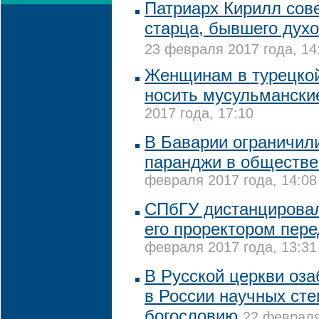
Патриарх Кирилл сов
старца, бывшего духо
23 февраля 2017 года, 14
Женщинам в турецко
носить мусульмански
2017 года, 17:10
В Баварии ограничил
паранджи в обществе
февраля 2017 года, 14:08
СПбГУ дистанцировал
его проректором пер
февраля 2017 года, 13:31
В Русской церкви оз
в России научных сте
богословию
22 февраля