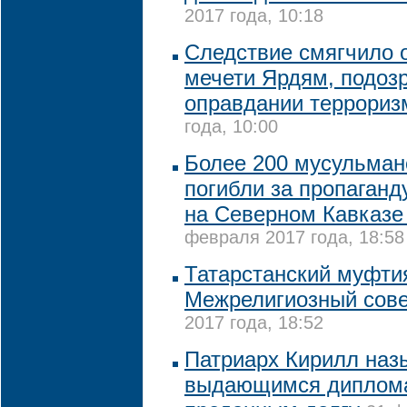
2017 года, 10:18
Следствие смягчило 
мечети Ярдям, подоз
оправдании террориз
года, 10:00
Более 200 мусульман
погибли за пропаганд
на Северном Кавказе
февраля 2017 года, 18:58
Татарстанский муфти
Межрелигиозный сове
2017 года, 18:52
Патриарх Кирилл наз
выдающимся диплома