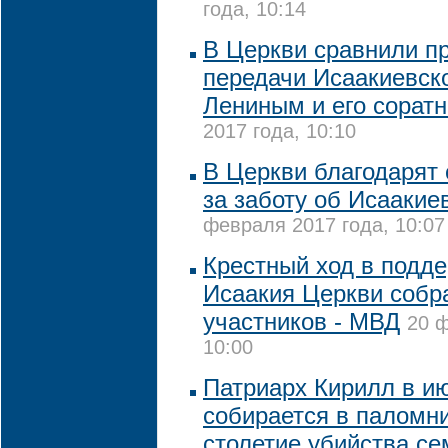
года, 10:14
В Церкви сравнили п
передачи Исаакиевско
Лениным и его сорат
2017 года, 10:10
В Церкви благодарят 
за заботу об Исаакие
февраля 2017 года, 10:07
Крестный ход в подд
Исаакия Церкви собра
участников - МВД
20 ф
10:00
Патриарх Кирилл в ию
собирается в паломни
столетие убийства се