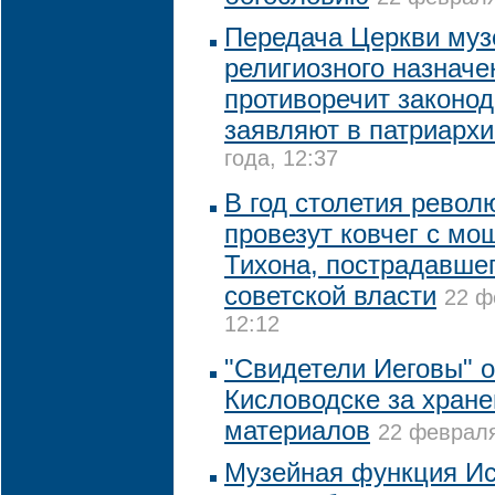
Передача Церкви муз
религиозного назначе
противоречит законод
заявляют в патриархи
года, 12:37
В год столетия рево
провезут ковчег с мо
Тихона, пострадавшег
советской власти
22 ф
12:12
"Свидетели Иеговы" 
Кисловодске за хране
материалов
22 февраля
Музейная функция Ис