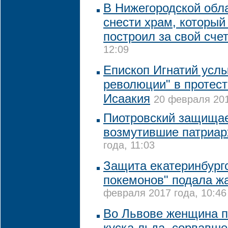
В Нижегородской обл
снести храм, которы
построил за свой сче
12:09
Епископ Игнатий усл
революции" в протест
Исаакия
20 февраля 201
Пиотровский защищае
возмутившие патриар
года, 11:03
Защита екатеринбургс
покемонов" подала ж
февраля 2017 года, 10:46
Во Львове женщина п
куска льда, сорвавше