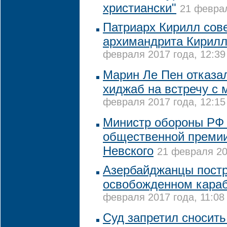
христиански"
21 феврал
Патриарх Кирилл сов
архимандрита Кирилл
февраля 2017 года, 12:39
Марин Ле Пен отказа
хиджаб на встречу с
февраля 2017 года, 12:15
Министр обороны РФ 
общественной преми
Невского
21 февраля 20
Азербайджанцы постр
освобожденном караб
февраля 2017 года, 11:08
Суд запретил сносить