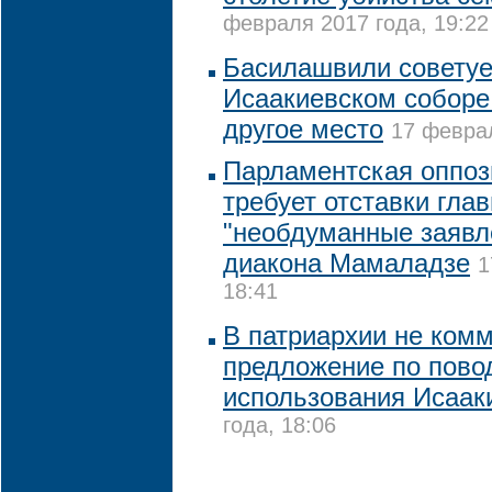
февраля 2017 года, 19:22
Басилашвили советуе
Исаакиевском соборе
другое место
17 феврал
Парламентская оппоз
требует отставки глав
"необдуманные заявл
диакона Мамаладзе
1
18:41
В патриархии не ком
предложение по пово
использования Исаак
года, 18:06