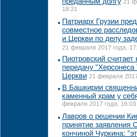
преданным долгу
21 ф
18:21
Патриарх Грузии пред
совместное расследо
и Церкви по делу зад
21 февраля 2017 года, 17
Пиотровский считает
передачу "Херсонеса 
Церкви
21 февраля 2017
В Башкирии священни
каменный храм у себя
февраля 2017 года, 16:03
Лавров о решении Ки
принятие заявления 
кончиной Чуркина: "эт