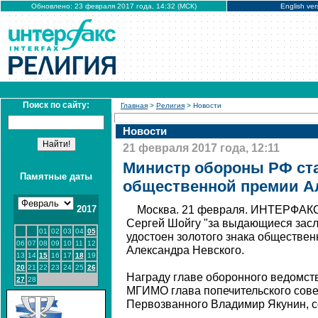
Обновлено: 23 февраля 2017 года, 14:32 (МСК)
English ver
Поиск по сайту:
Главная
>
Религия
> Новости
Новости
21 февраля 2017 года, 12:11
Министр обороны РФ ст
Памятные даты
общественной премии А
2017
Москва. 21 февраля. ИНТЕРФАКС
Сергей Шойгу "за выдающиеся засл
01
02
03
04
05
удостоен золотого знака обществен
06
07
08
09
10
11
12
Александра Невского.
13
14
15
16
17
18
19
20
21
22
23
24
25
26
Награду главе оборонного ведомств
27
28
МГИМО глава попечительского сов
Первозванного Владимир Якунин, с