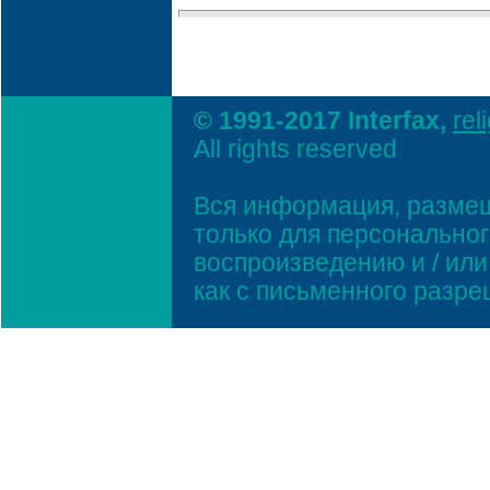
© 1991-2017 Interfax,
rel
All rights reserved
Вся информация, размещ
только для персонально
воспроизведению и / ил
как с письменного разр