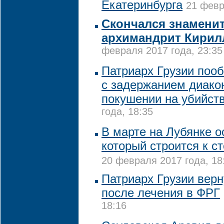
Екатеринбурга
21 февр
Скончался знамени
архимандрит Кирил
февраля 2017 года, 23:35
Патриарх Грузии поо
с задержанием диако
покушении на убийст
года, 18:35
В марте на Лубянке о
который строится к с
20 февраля 2017 года, 18
Патриарх Грузии верн
после лечения в ФРГ
18:16