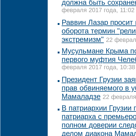
должна быть сохране
февраля 2017 года, 11:02
Раввин Лазар просит 
оборота термин "рел
экстремизм"
22 феврал
Мусульмане Крыма по
первого муфтия Челе
февраля 2017 года, 10:38
Президент Грузии зая
прав обвиняемого в у
Мамаладзе
22 февраля 
В патриархии Грузии 
патриарха с премьер
полном доверии следс
делом диакона Мама