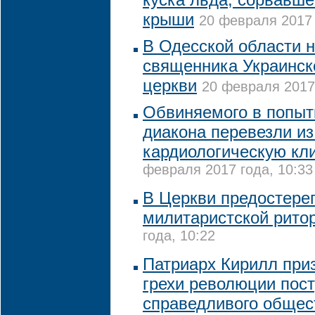
крыши
20 февраля 2017 
В Одесской области 
священника Украинск
церкви
20 февраля 2017 
Обвиняемого в попыт
диакона перевезли и
кардиологическую кл
февраля 2017 года, 10:33
В Церкви предостерег
милитаристской рито
года, 10:22
Патриарх Кирилл при
грехи революции пос
справедливого общес