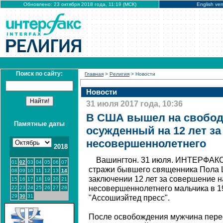
Обновлено: 23 октября 2018 года, 11:19 (МСК)
English ver
Поиск по сайту:
Главная
>
Религия
> Новости
Новости
31 июля 2017 года, 10:36
В США вышел на свобод
Памятные даты
осужденный на 12 лет з
несовершеннолетнего
2018
Вашингтон. 31 июля. ИНТЕРФАКС
01
02
03
04
05
06
07
стражи бывшего священника Пола 
08
09
10
11
12
13
14
заключении 12 лет за совершение 
15
16
17
18
19
20
21
несовершеннолетнего мальчика в 1
22
23
24
25
26
27
28
29
30
31
"Ассошиэйтед пресс".
После освобождения мужчина перее