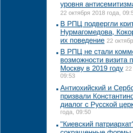
уровня антисемитизм
22 октября 2018 года, 09:
В РПЦ подвергли кри
Нурмагомедова, Коко
их поведение
22 октябр
В РПЦ не стали комм
возможности визита 
Москву в 2019 году
22
09:53
Антиохийский и Серб
призвали Константин
диалог с Русской цер
года, 09:50
"Киевский патриархат
сокращенные формы т