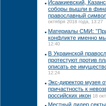
Исаакиевский, Казанс
соборы вышли в фина
православный символ
октября 2018 года, 13:27
Материалы СМИ: "Пр
конфликте именно мы
12:40
В Украинской правос
протестуют против пл
описать ее имуществ
12:24
Экс-директор музея о
причастность к нево
российских икон
18 ок
Местный лидер секты