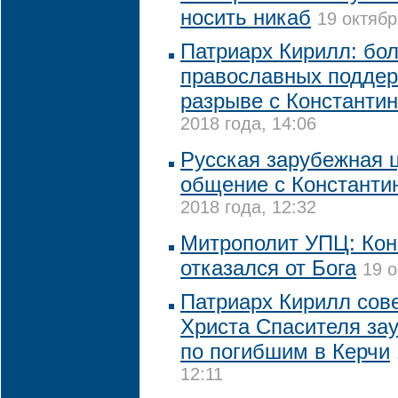
носить никаб
19 октябр
Патриарх Кирилл: бо
православных подде
разрыве с Константи
2018 года, 14:06
Русская зарубежная 
общение с Константи
2018 года, 12:32
Митрополит УПЦ: Кон
отказался от Бога
19 о
Патриарх Кирилл сов
Христа Спасителя за
по погибшим в Керчи
12:11