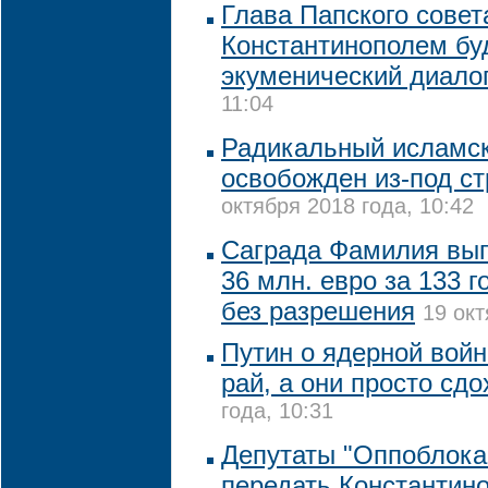
Глава Папского совет
Константинополем бу
экуменический диало
11:04
Радикальный исламск
освобожден из-под с
октября 2018 года, 10:42
Саграда Фамилия вып
36 млн. евро за 133 г
без разрешения
19 окт
Путин о ядерной войн
рай, а они просто сдо
года, 10:31
Депутаты "Оппоблока
передать Константин