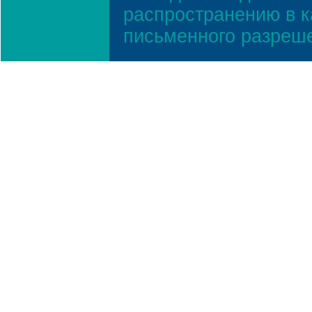
распространению в к
письменного разреш