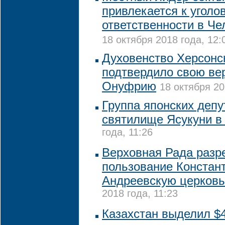
привлекается к уголо
ответственности в Че
18 октября 2018 года, 12:
Духовенство Херсонс
подтвердило свою ве
Онуфрию
18 октября 20
Группа японских депу
святилище Ясукуни в
года, 11:26
Верховная Рада разр
пользование Констан
Андреевскую церковь
2018 года, 11:23
Казахстан выделил $4