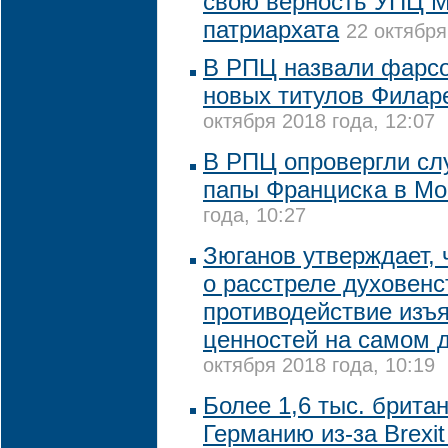
свою верность УПЦ М
патриархата
22 октября
В РПЦ назвали фарс
новых титулов Филар
октября 2018 года, 12:07
В РПЦ опровергли слу
папы Франциска в Мо
года, 10:27
Зюганов утверждает, 
о расстреле духовенс
противодействие изъ
ценностей на самом 
октября 2018 года, 10:19
Более 1,6 тыс. брита
Германию из-за Brexi