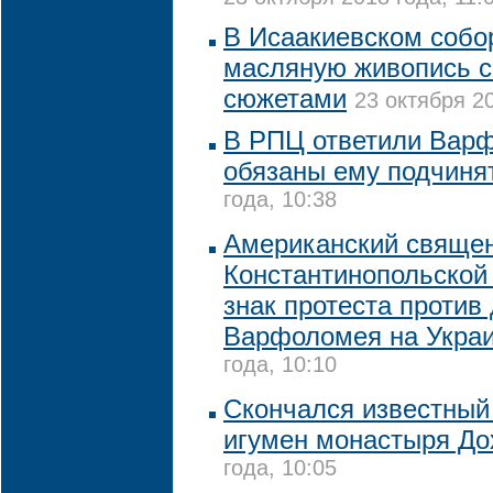
В Исаакиевском собо
масляную живопись с
сюжетами
23 октября 20
В РПЦ ответили Варф
обязаны ему подчиня
года, 10:38
Американский священ
Константинопольской
знак протеста против
Варфоломея на Укра
года, 10:10
Скончался известный
игумен монастыря До
года, 10:05