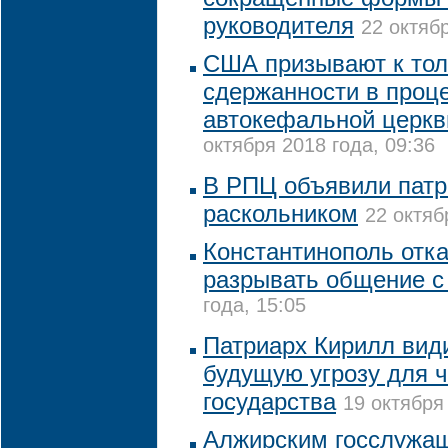
руководителя
22 октябр
США призывают к тол
сдержанности в проц
автокефальной церкв
октября 2018 года, 09:36
В РПЦ объявили пат
раскольником
22 октяб
Константинополь отк
разрывать общение 
года, 15:05
Патриарх Кирилл види
будущую угрозу для ч
государства
19 октября
Алжирским госслужа