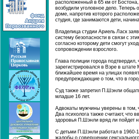
расположенный в 65 км от Бостона, 
возбудили уголовное дело. Теперь 
доме, напротив которого располож
студия, где занимаются дети, начин
Владелица студии Ариель Ласк заяв
систему безопасности в связи с эт
согласно которому дети смогут уходи
сопровождении взрослого.
Глава полиции города подтвердил, 
зарегистрировался в Вэре в штате М
ближайшее время на улицах появят
предупреждающие о том, что в горо
Суд также запретил П.Шэнли общать
младше 16 лет.
Адвокаты мужчины уверены в том, ч
Два психолога также считают, что в
здоровья П.Шэнли вряд ли пойдет н
C детьми П.Шэнли работал в 1960-1
жалобы о совершении сексуального