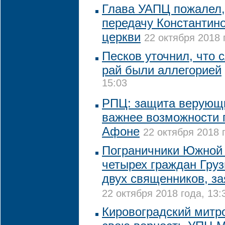
Глава УАПЦ пожалел, 
передачу Константин
церкви
22 октября 2018 
Песков уточнил, что 
рай были аллегорией
15:03
РПЦ: защита верующи
важнее возможности 
Афоне
22 октября 2018 
Пограничники Южной
четырех граждан Груз
двух священников, з
22 октября 2018 года, 13:
Кировоградский митр