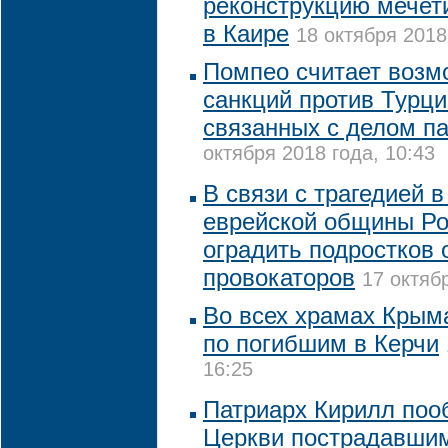
реконструкцию мечет
в Каире
18 октября 2018
Помпео считает возм
санкций против Турц
связанных с делом п
октября 2018 года, 10:43
В связи с трагедией в
еврейской общины Ро
оградить подростков 
провокаторов
17 октяб
Во всех храмах Крым
по погибшим в Керчи
16:25
Патриарх Кирилл по
Церкви пострадавшим