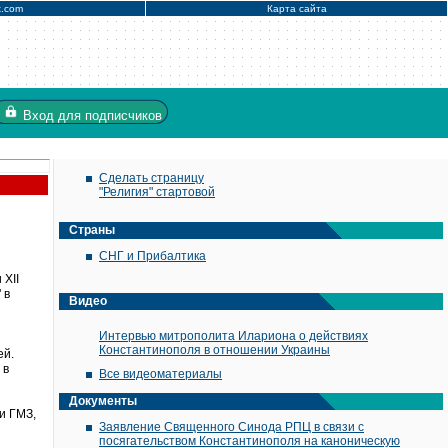
x.com
Карта сайта
Вход
для подписчиков
Сделать страницу
"Религия" стартовой
Страны
СНГ и Прибалтика
XII
 в
Видео
Интервью митрополита Илариона о действиях
Константинополя в отношении Украины
ей.
 в
Все видеоматериалы
Документы
и ГМЗ,
Заявление Священного Синода РПЦ в связи с
посягательством Константинополя на каноническую