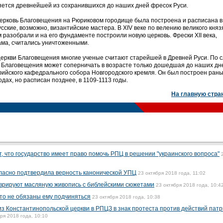
ляется древнейшей из сохранившихся до наших дней фресок Руси.
ерковь Благовещения на Рюриковом городище была построена и расписана в
сские, возможно, византийские мастера. В XIV веке по велению великого княз
разобрали и на его фундаменте построили новую церковь. Фрески XII века,
ма, считались уничтоженными.
церкви Благовещения многие ученые считают старейшей в Древней Руси. По 
и Благовещения может соперничать в возрасте только дошедшая до наших дн
фийского кафедрального собора Новгородского кремля. Он был построен ран
дах, но расписан позднее, в 1109-1113 годы.
На главную стра
, что государство имеет право помочь РПЦ в решении "украинского вопроса"
ласно подтвердила верность канонической УПЦ
23 октября 2018 года, 11:02
аврируют масляную живопись с библейскими сюжетами
23 октября 2018 года, 10:4
то не обязаны ему подчиняться
23 октября 2018 года, 10:38
з Константинопольской церкви в РПЦЗ в знак протеста против действий пат
ря 2018 года, 10:10