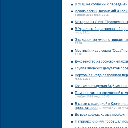
В УПЦ не согласны с передачей
Исаакиевский, Казанский и Тро
октября 2018 года, 13:27
Материалы СМИ: "Православные
В Украинской православной цер
года, 12:24
Экс-директор музея отрицает с
12:09
Местный лидер секты "Орда" пр
12:06
Духовенство Херсонской епарх
Группа японских депутатов пос
Верховная Рада разрешила пер
года, 11:23
Казахстан выделил $4,5 млн. н
Помпео считает возможной отме
октября 2018 года, 10:43
В связи с трагедией в Керчи гл
провокаторов
17 октября 2018 года
Во всех храмах Крыма пройдут 
Патриарх Кирилл пообещал пом