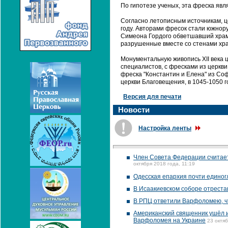
По гипотезе ученых, эта фреска яв
Согласно летописным источникам, ц
году. Авторами фресок стали южнору
Симеона Гордого обветшавший храм 
разрушенные вместе со стенами хра
Монументальную живопись XII века 
специалистов, с фресками из церкв
фреска "Константин и Елена" из Со
церкви Благовещения, в 1045-1050 го
Версия для печати
Новости
Настройка ленты
Член Совета Федерации считает
октября 2018 года, 11:19
Одесская епархия почти единог
В Исаакиевском соборе отрест
В РПЦ ответили Варфоломею, ч
Американский священник ушёл и
Варфоломея на Украине
23 октяб