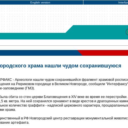
English version
Interfa
городского храма нашли чудом сохранившуюся
ЕРФАКС - Археологи нашли чудом сохранившийся фрагмент храмовой росписи 
вещения на Рюриковом городище в Великом Новгороде, сообщили "Интерфаксу"
е-заповеднике (ГМЗ).
ыла сбита со стен церкви Благовещения в XIV веке во время ее перестройки.
5 кв. метра. На ней сохранился орнамент в виде крестов и драгоценных камн
льное количество граффити - надписей церковного характера, процарапанных
ми храма.
динственный в РФ Новгородский центр реставрации монументальной живопис
ование артефакта.