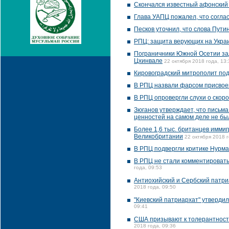
Скончался известный афонский 
Глава УАПЦ пожалел, что согла
Песков уточнил, что слова Пути
РПЦ: защита верующих на Укра
Пограничники Южной Осетии зад
Цхинвале
22 октября 2018 года, 13:
Кировоградский митрополит под
В РПЦ назвали фарсом присвое
В РПЦ опровергли слухи о скор
Зюганов утверждает, что письм
ценностей на самом деле не бы
Более 1,6 тыс. британцев иммиг
Великобритании
22 октября 2018 г
В РПЦ подвергли критике Нурма
В РПЦ не стали комментировать 
года, 09:53
Антиохийский и Сербский патри
2018 года, 09:50
"Киевский патриархат" утверди
09:41
США призывают к толерантности
2018 года, 09:36