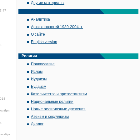
Другие материалы
7:47
Аналитика
Архив новостей 1989-2004 гг.
О сайте
English version
8
Религии
Православие
Ислам
Иудаизм
Буддизм
Католичество и протестантизм
2018
Национальные религии
Новые религиозные движения
ктября
Атеизм и секуляризм
а,
Диалог
октября