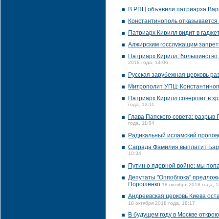
В РПЦ объявили патриарха Ва
Константинополь отказывается
Патриарх Кирилл видит в гаджет
Алжирским госслужащим запрет
Патриарх Кирилл: большинство
2018 года, 14:06
Русская зарубежная церковь р
Митрополит УПЦ: Константинопо
Патриарх Кирилл совершит в хр
года, 12:11
Глава Папского совета: разрыв
года, 11:04
Радикальный исламский пропове
Саграда Фамилия выплатит Барс
10:34
Путин о ядерной войне: мы попа
Депутаты "Оппоблока" предлож
Порошенко
18 октября 2018 года, 1
Андреевская церковь Киева оста
18 октября 2018 года, 18:17
В будущем году в Москве открою