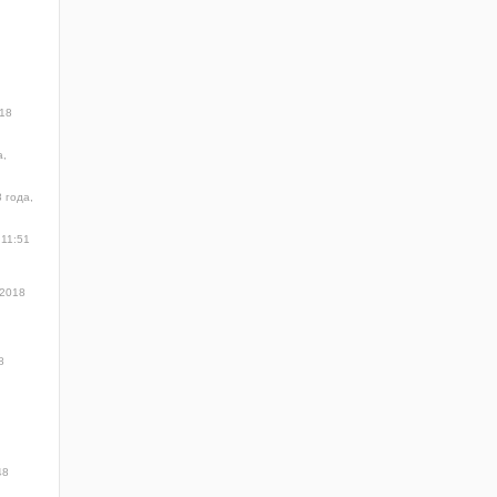
018
а,
 года,
 11:51
 2018
8
48