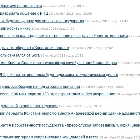
рфоломея раскольником
22 октября 2018 года, 09:33
 разрывать общение с РПЦ
19 октября 2018 года, 15:05
ах будущую угрозу для человека и государства
19 октября 2018 года, 14:33
или носить никаб
19 октября 2018 года, 14:25
 православных поддерживают решение о разрыве с Константинополем
19 окт
азрывает общение с Константинополем
19 октября 2018 года, 12:32
ль отказался от Бога
19 октября 2018 года, 12:31
аме Христа Спасителя заупокойную службу по погибшим в Керчи
19 октября 20
 РПЦ с Константинополем будет сдерживать экуменический диалог
19 октября 2
дник освобожден из-под стражи в Британии
19 октября 2018 года, 10:42
елоне 36 млн. евро за 133 года строительства без разрешения
19 октября 201
дем в рай, а они просто сдохнут
19 октября 2018 года, 10:31
или передать Константинополю вместо Андреевской церкви здание админист
8:37
нется в собственности государства - пресс-служба заповедника "София Киев
т памятник героям сопротивления концлагерей и гетто
18 октября 2018 года, 15: