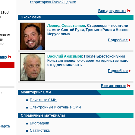
территорию Руской церкви
Все документы
 1103
я
Эксклюзив
Леонид Севастьянов
: Староверы – носители
памяти Святой Руси, Третьего Рима и Нового
Иерусалима
словам
ей
Подробнее
ьше
Василий Анисимов
: После Брестской унии
ницу
Константинополю о своем материнстве надо
стыдливо молчать
Подробнее
Все интервью
Мониторинг СМИ
23
Печатные СМИ
Электронные и сетевые СМИ
2
Справочные материалы
Биографии
риарха
Статистика