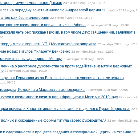
старец - игумен монастыря Дохиар
23 октября 2018 года, 10:05
сился на передачу Константинополю Андреевской церкви
22 октября 2018 года, 1
на про рай были аллегорией
22 октября 2018 года, 15:03
ине важнее возможности причащаться на Афоне
22 октября 2018 года, 13:39
ержали четырех граждан Грузии, в том числе двух священников, заявляют в
32
твердил свою верность УПЦ Московского патриархата
22 октября 2018 года, 12:3
ние новых титулов Филарету Денисенко
22 октября 2018 года, 12:07
ом визите папы Франциска в Москву
22 октября 2018 года, 10:27
а Ленина о расстреле духовенства за противодействие изъятию церковных
ло
22 октября 2018 года, 10:19
рируют в Германию из-за Brexit и возросшего уровня антисемитизма в
ода, 09:59
гомедова, Кокорина и Мамаева за их поведение
22 октября 2018 года, 09:55
слухи о возможности визита папы Франциска в Москву в 2019 году
22 октября 
архи призвали Константинополь восстановить диалог с Русской церковью
22 о
л полную и сокращенные формы титула своего руководителя
22 октября 2018 год
 и сдержанности в процессе создания автокефальной церкви на Украине
22 