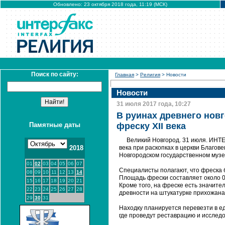
Обновлено: 23 октября 2018 года, 11:19 (МСК)
Поиск по сайту:
Главная
>
Религия
> Новости
Новости
31 июля 2017 года, 10:27
В руинах древнего нов
Памятные даты
фреску XII века
Великий Новгород. 31 июля. ИНТ
2018
века при раскопках в церкви Благо
Новгородском государственном музе
01
02
03
04
05
06
07
Специалисты полагают, что фреска б
08
09
10
11
12
13
14
Площадь фрески составляет около 0,
15
16
17
18
19
20
21
Кроме того, на фреске есть значите
22
23
24
25
26
27
28
древности на штукатурке прихожана
29
30
31
Находку планируется перевезти в е
где проведут реставрацию и исслед