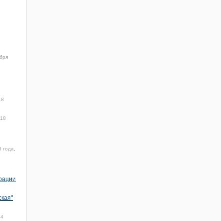
ября
18
018
8 года,
рации
ская"
34