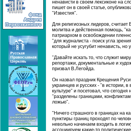
ненависти в своем лексиконе на сло
пишет он в своей статье, опубликов
"Известия".
Для религиозных лидеров, считает 
молитва и действенная помощь, "ка
патриархом в освобождении пленног
"для журналиста - поиск угла зрени
который не усугубит ненависть, но 
"Давайте искать то, что служит мир
репортажи, документальные и худо
призвал В.Легойда.
Он назвал праздник Крещения Рус
украинцев и русских - "в истории, в
культуре" и посетовал, что сегодня
"разделены границами, конфликтам
ложью".
"Ничего страшного в границах на кар
пунктиры границ проходят по челов
невольно начинаем входить в логик
ассоциируем какие-то политические