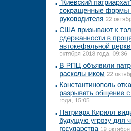
"Киевский патриархат
сокращенные формы т
руководителя
22 октябр
США призывают к тол
сдержанности в проц
автокефальной церкв
октября 2018 года, 09:36
В РПЦ объявили пат
раскольником
22 октяб
Константинополь отк
разрывать общение 
года, 15:05
Патриарх Кирилл види
будущую угрозу для ч
государства
19 октября