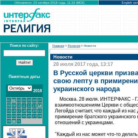
Обновлено: 23 октября 2018 года, 11:19 (МСК)
English ver
Поиск по сайту:
Главная
>
Религия
> Новости
Новости
28 июля 2017 года, 13:17
В Русской церкви призв
Памятные даты
свою лепту в примирени
украинского народа
2018
Москва. 28 июля. ИНТЕРФАКС - Г
01
02
03
04
05
06
07
взаимоотношениям Церкви с обще
08
09
10
11
12
13
14
Легойда считает, что каждый из нас
15
16
17
18
19
20
21
примирение братского украинского 
22
23
24
25
26
27
28
29
30
31
отношений с украинцами.
"Каждый из нас может что-то делать