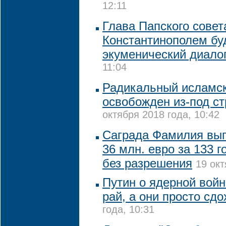
12:11
Глава Папского совет
Константинополем бу
экуменический диало
11:04
Радикальный исламск
освобожден из-под с
октября 2018 года, 10:42
Саграда Фамилия вып
36 млн. евро за 133 г
без разрешения
19 окт
Путин о ядерной войн
рай, а они просто сдо
года, 10:31