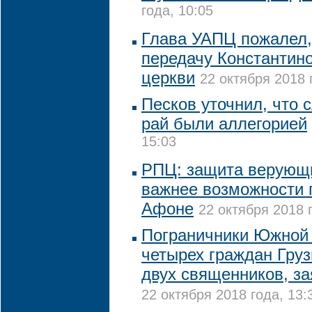
года, 10:05
Глава УАПЦ пожалел, 
передачу Константин
церкви
22 октября 2018 
Песков уточнил, что 
рай были аллегорией
15:03
РПЦ: защита верующи
важнее возможности 
Афоне
22 октября 2018 
Пограничники Южной
четырех граждан Груз
двух священников, з
22 октября 2018 года, 13: