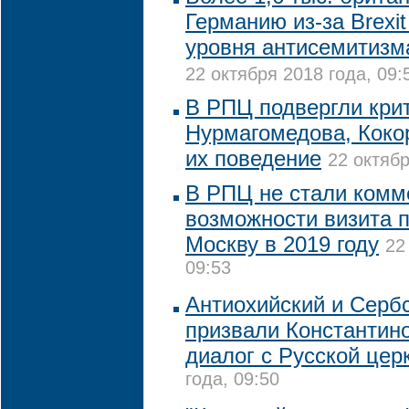
Германию из-за Brexi
уровня антисемитизм
22 октября 2018 года, 09:
В РПЦ подвергли кри
Нурмагомедова, Коко
их поведение
22 октябр
В РПЦ не стали комм
возможности визита 
Москву в 2019 году
22
09:53
Антиохийский и Серб
призвали Константин
диалог с Русской цер
года, 09:50