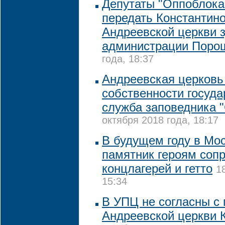
Депутаты "Оппоблока
передать Константин
Андреевской церкви 
администрации Поро
года, 18:37
Андреевская церковь 
собственности государ
служба заповедника 
октября 2018 года, 18:17
В будущем году в Мо
памятник героям соп
концлагерей и гетто
1
15:34
В УПЦ не согласны с
Андреевской церкви 