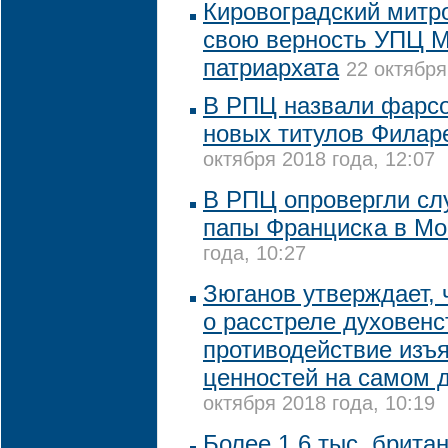
Кировоградский митр
свою верность УПЦ М
патриархата
22 октября
В РПЦ назвали фарс
новых титулов Филар
октября 2018 года, 12:07
В РПЦ опровергли слу
папы Франциска в Мо
года, 10:27
Зюганов утверждает, 
о расстреле духовенс
противодействие изъ
ценностей на самом 
октября 2018 года, 10:19
Более 1,6 тыс. брита