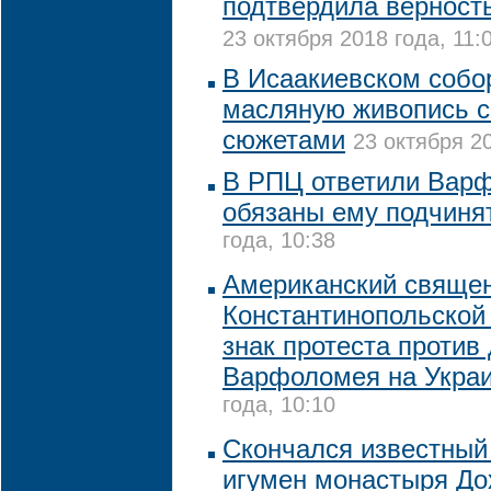
подтвердила верност
23 октября 2018 года, 11:
В Исаакиевском собо
масляную живопись с
сюжетами
23 октября 20
В РПЦ ответили Варф
обязаны ему подчиня
года, 10:38
Американский священ
Константинопольской
знак протеста против
Варфоломея на Укра
года, 10:10
Скончался известный
игумен монастыря До