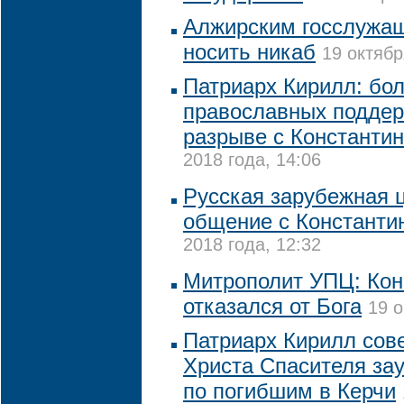
Алжирским госслужа
носить никаб
19 октябр
Патриарх Кирилл: бо
православных подде
разрыве с Константи
2018 года, 14:06
Русская зарубежная 
общение с Константи
2018 года, 12:32
Митрополит УПЦ: Кон
отказался от Бога
19 о
Патриарх Кирилл сов
Христа Спасителя за
по погибшим в Керчи