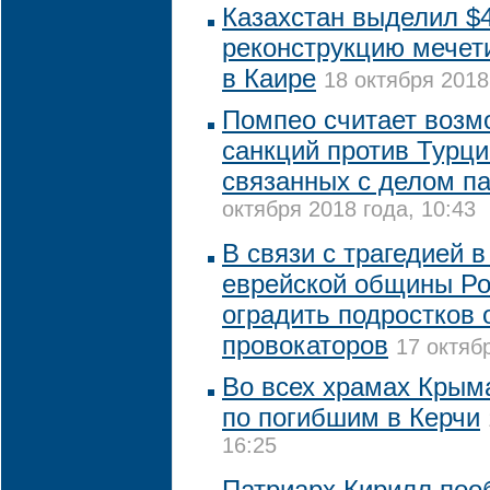
Казахстан выделил $4
реконструкцию мечет
в Каире
18 октября 2018
Помпео считает возм
санкций против Турц
связанных с делом п
октября 2018 года, 10:43
В связи с трагедией в
еврейской общины Ро
оградить подростков 
провокаторов
17 октяб
Во всех храмах Крым
по погибшим в Керчи
16:25
Патриарх Кирилл по