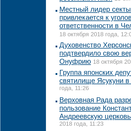
Местный лидер секты
привлекается к уголо
ответственности в Че
18 октября 2018 года, 12:
Духовенство Херсонс
подтвердило свою ве
Онуфрию
18 октября 20
Группа японских депу
святилище Ясукуни в
года, 11:26
Верховная Рада разр
пользование Констан
Андреевскую церковь
2018 года, 11:23