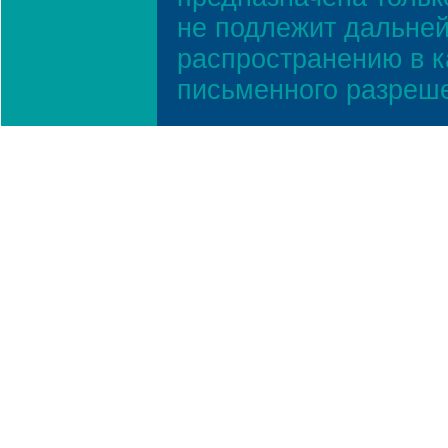
не подлежит дальней
распространению в к
письменного разреш