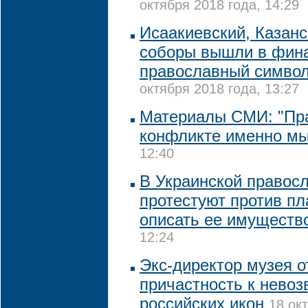
октября 2018 года, 14:29
Исаакиевский, Казанс
соборы вышли в фина
православный символ
октября 2018 года, 13:27
Материалы СМИ: "Пр
конфликте именно мы
12:40
В Украинской правос
протестуют против пл
описать ее имуществ
12:24
Экс-директор музея о
причастность к нево
российских икон
18 ок