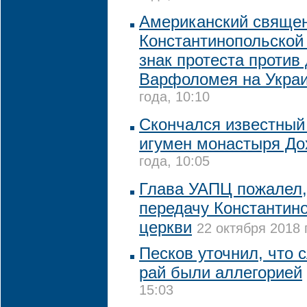
Американский священ
Константинопольской
знак протеста против
Варфоломея на Укра
года, 10:10
Скончался известный
игумен монастыря До
года, 10:05
Глава УАПЦ пожалел, 
передачу Константин
церкви
22 октября 2018 
Песков уточнил, что 
рай были аллегорией
15:03