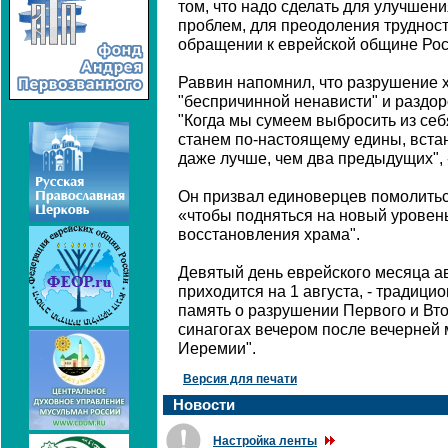
том, что надо сделать для улучшен
проблем, для преодоления трудносте
обращении к еврейской общине Рос
Раввин напомнил, что разрушение 
"беспричинной ненависти" и раздор
"Когда мы сумеем выбросить из себя
станем по-настоящему едины, встане
даже лучше, чем два предыдущих", 
Он призвал единоверцев помолиться
«чтобы подняться на новый уровень
восстановления храма".
Девятый день еврейского месяца ав
приходится на 1 августа, - традици
память о разрушении Первого и Вт
синагогах вечером после вечерней 
Иеремии".
Версия для печати
Новости
Настройка ленты