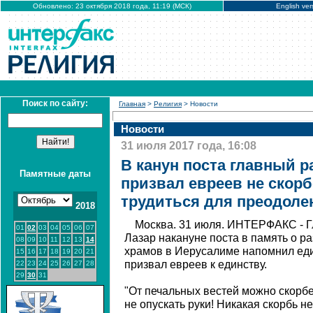
Обновлено: 23 октября 2018 года, 11:19 (МСК)
English ver
Поиск по сайту:
Главная
>
Религия
> Новости
Новости
31 июля 2017 года, 16:08
В канун поста главный 
Памятные даты
призвал евреев не скорб
трудиться для преодоле
2018
Москва. 31 июля. ИНТЕРФАКС - Г
01
02
03
04
05
06
07
Лазар накануне поста в память о р
08
09
10
11
12
13
14
храмов в Иерусалиме напомнил еди
15
16
17
18
19
20
21
призвал евреев к единству.
22
23
24
25
26
27
28
29
30
31
"От печальных вестей можно скорбе
не опускать руки! Никакая скорбь 