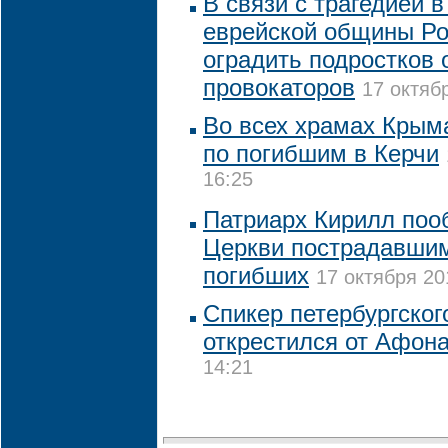
В связи с трагедией в
еврейской общины Ро
оградить подростков 
провокаторов
17 октяб
Во всех храмах Крым
по погибшим в Керчи
16:25
Патриарх Кирилл по
Церкви пострадавшим
погибших
17 октября 20
Спикер петербургског
открестился от Афон
14:21