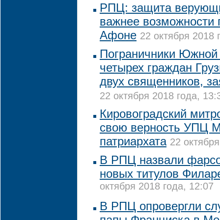
РПЦ: защита верующи
важнее возможности 
Афоне
22 октября 2018 
Пограничники Южной
четырех граждан Груз
двух священников, з
22 октября 2018 года, 13:
Кировоградский митр
свою верность УПЦ М
патриархата
22 октября
В РПЦ назвали фарс
новых титулов Филар
октября 2018 года, 12:07
В РПЦ опровергли слу
папы Франциска в Мо