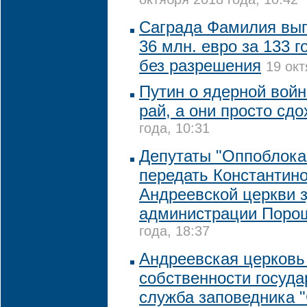
октября 2018 года, 10:42
Саграда Фамилия вып
36 млн. евро за 133 г
без разрешения
19 окт
Путин о ядерной войн
рай, а они просто сдо
года, 10:31
Депутаты "Оппоблока
передать Константин
Андреевской церкви 
администрации Поро
года, 18:37
Андреевская церковь 
собственности государ
служба заповедника 