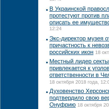
В Украинской правос
протестуют против пл
описать ее имуществ
12:24
Экс-директор музея о
причастность к нево
российских икон
18 ок
Местный лидер секты
привлекается к уголо
ответственности в Че
18 октября 2018 года, 12:
Духовенство Херсонс
подтвердило свою ве
Онуфрию
18 октября 20