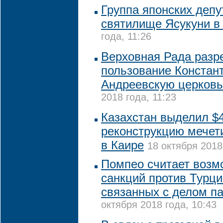
Группа японских депу
святилище Ясукуни в
года, 11:26
Верховная Рада разр
пользование Констан
Андреевскую церковь
2018 года, 11:23
Казахстан выделил $4
реконструкцию мечет
в Каире
18 октября 2018
Помпео считает возм
санкций против Турц
связанных с делом п
октября 2018 года, 10:43