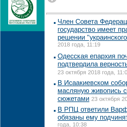
Член Совета Федераци
государство имеет п
решении "украинского
2018 года, 11:19
Одесская епархия по
подтвердила верност
23 октября 2018 года, 11:
В Исаакиевском собо
масляную живопись с
сюжетами
23 октября 20
В РПЦ ответили Варф
обязаны ему подчиня
года, 10:38