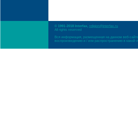
© 1991-2018 Interfax,
religion@interfax.ru
All rights reserved
Вся информация, размещенная на данном веб-сайте
воспроизведению и / или распространению в какой-