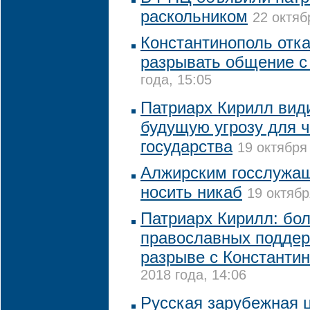
раскольником
22 октяб
Константинополь отк
разрывать общение 
года, 15:05
Патриарх Кирилл види
будущую угрозу для ч
государства
19 октября
Алжирским госслужа
носить никаб
19 октябр
Патриарх Кирилл: бо
православных подде
разрыве с Константи
2018 года, 14:06
Русская зарубежная 