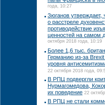
года, 10:27
Зюганов утверждает, 
о расстреле духовенс
противодействие изъ
ценностей на самом 
октября 2018 года, 10:19
Более 1,6 тыс. брита
Германию из-за Brexi
уровня антисемитизм
22 октября 2018 года, 09:
В РПЦ подвергли кри
Нурмагомедова, Коко
их поведение
22 октябр
В РПЦ не стали комм