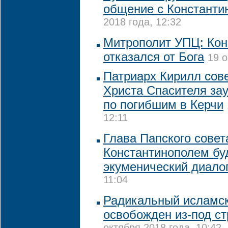
общение с Константи
2018 года, 12:32
Митрополит УПЦ: Кон
отказался от Бога
19 о
Патриарх Кирилл сов
Христа Спасителя за
по погибшим в Керчи
12:11
Глава Папского совет
Константинополем бу
экуменический диало
11:04
Радикальный исламск
освобожден из-под с