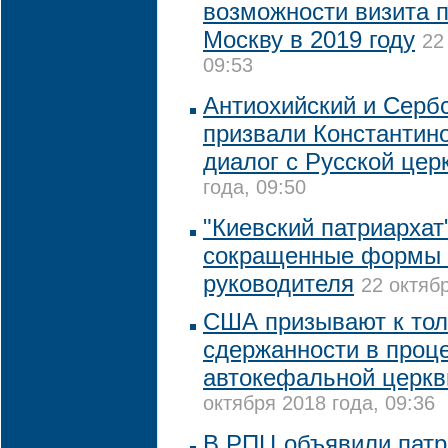
возможности визита 
Москву в 2019 году
22
09:53
Антиохийский и Серб
призвали Константин
диалог с Русской цер
года, 09:50
"Киевский патриархат
сокращенные формы т
руководителя
22 октябр
США призывают к тол
сдержанности в проц
автокефальной церкв
октября 2018 года, 09:36
В РПЦ объявили пат