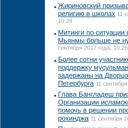
Жириновский призыва
религию в школах
11 
10:28
Митинги по ситуации
Мьянмы больше не н
сентября 2017 года, 10:26
Более сотни участник
поддержку мусульма
задержаны на Дворц
Петербурга
11 сентября
Глава Бангладеш при
Организации исламск
помочь в решении пр
рохинджа
11 сентября 2