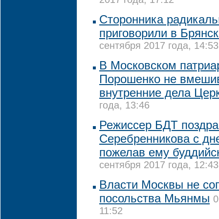
2017 года, 17:12
Cторонника радикаль
приговорили в Брянск
сентября 2017 года, 14:53
В Московском патриа
Порошенко не вмешив
внутренние дела Цер
года, 13:46
Режиссер БДТ поздр
Серебренникова с дн
пожелав ему буддийс
сентября 2017 года, 12:43
Власти Москвы не сог
посольства Мьянмы
0
11:52