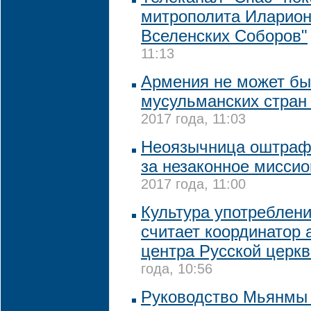
митрополита Иларион
Вселенских Соборов"
11:13
Армения не может бы
мусульманских стран
2017 года, 11:03
Неоязычница оштрафо
за незаконное мисси
2017 года, 11:00
Культура употреблени
считает координатор 
центра Русской церкв
года, 10:56
Руководство Мьянмы