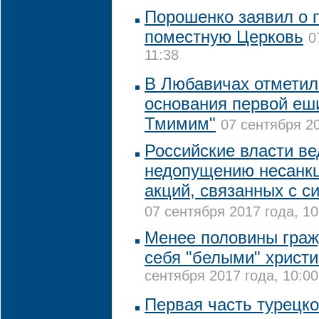
Порошенко заявил о 
поместную Церковь
0
11:38
В Любавичах отметил
основания первой еш
Тмимим"
07 сентября 20
Российские власти ве
недопущению несанк
акций, связанных с с
07 сентября 2017 года, 10
Менее половины гра
себя "белыми" христи
сентября 2017 года, 10:00
Первая часть турецк