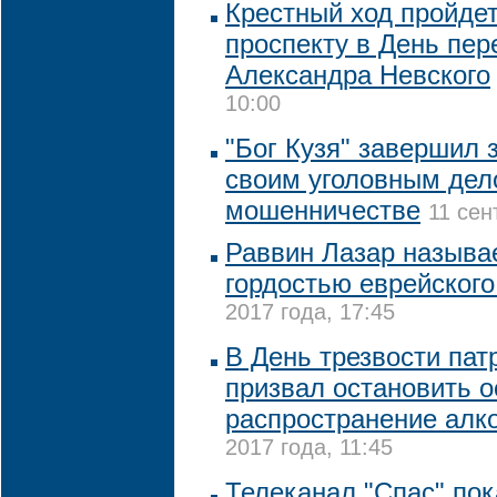
Крестный ход пройде
проспекту в День пе
Александра Невского
10:00
"Бог Кузя" завершил 
своим уголовным дел
мошенничестве
11 сен
Раввин Лазар называ
гордостью еврейского
2017 года, 17:45
В День трезвости пат
призвал остановить о
распространение алк
2017 года, 11:45
Телеканал "Спас" по