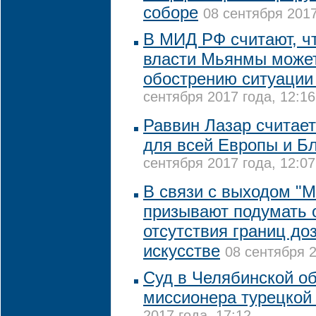
соборе
08 сентября 2017
В МИД РФ считают, ч
власти Мьянмы может
обострению ситуации 
сентября 2017 года, 12:16
Раввин Лазар считае
для всей Европы и Б
сентября 2017 года, 12:07
В связи с выходом "
призывают подумать 
отсутствия границ до
искусстве
08 сентября 2
Суд в Челябинской о
миссионера турецкой