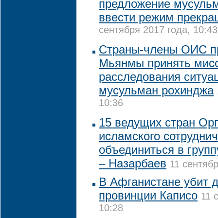
предложение мусуль
ввести режим прекра
сентября 2017 года, 10:43
Страны-члены ОИС п
Мьянмы принять мис
расследования ситуац
мусульман рохинджа
10:36
15 ведущих стран Ор
исламского сотрудни
объединиться в групп
– Назарбаев
11 сентябр
В Афганистане убит 
провинции Каписо
11 
10:28