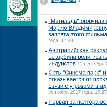
Настройка ленты
"Матильда" огорчила
Марию Владимировну,
запрета этого фильм
года, 17:48
Австралийская рекла
оскорбила религиозн
индуистов
12 сентября 
Сеть "Синема парк" и
отказывается от прок
связи с угрозами в а
сентября 2017 года, 15:27
Первая за полтора ве