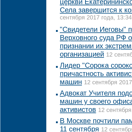
церкви Екатерининск
Села завершится к ко
сентября 2017 года, 13:34
"Свидетели Иеговы" 
Верховного суда РФ 
признании их экстрем
организацией
12 сентяб
Лидер "Сорока сороко
причастность активис
машин
12 сентября 2017
Адвокат Учителя подо
машин у своего офис
активистов
12 сентября
В Москве почтили пам
11 сентября
12 сентябр