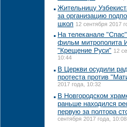
Жительницу Узбекис
за организацию подп
школ
12 сентября 2017 г
На телеканале "Спас"
фильм митрополита 
"Крещение Руси"
12 с
10:44
В Церкви осудили р
протеста против "Ма
2017 года, 10:32
В Новгородском храме
раньше находился ре
первую за полтора ст
сентября 2017 года, 10:08