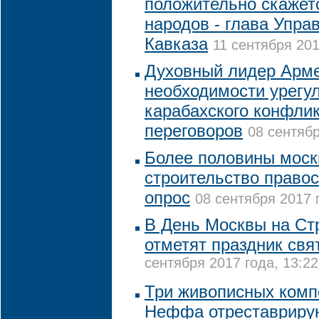
положительно скажет
народов - глава Упра
Кавказа
11 сентября 201
Духовный лидер Арме
необходимости урегу
карабахского конфли
переговоров
08 сентябр
Более половины моск
строительство право
опрос
08 сентября 2017 
В День Москвы на Ст
отметят праздник свя
сентября 2017 года, 13:22
Три живописных комп
Неффа отреставриру