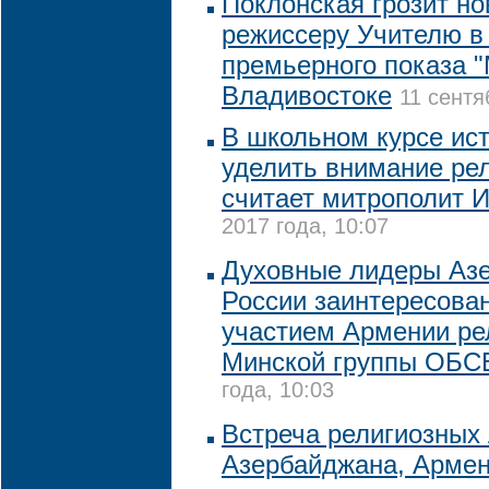
Поклонская грозит н
режиссеру Учителю в
премьерного показа 
Владивостоке
11 сентя
В школьном курсе ис
уделить внимание ре
считает митрополит 
2017 года, 10:07
Духовные лидеры Аз
России заинтересован
участием Армении ре
Минской группы ОБС
года, 10:03
Встреча религиозных
Азербайджана, Армен