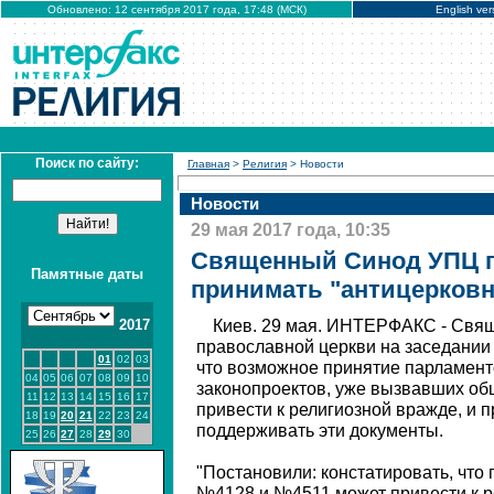
Обновлено: 12 сентября 2017 года, 17:48 (МСК)
English ver
Поиск по сайту:
Главная
>
Религия
> Новости
Новости
29 мая 2017 года, 10:35
Священный Синод УПЦ п
Памятные даты
принимать "антицерков
2017
Киев. 29 мая. ИНТЕРФАКС - Свя
православной церкви на заседании 
01
02
03
что возможное принятие парламент
04
05
06
07
08
09
10
законопроектов, уже вызвавших об
11
12
13
14
15
16
17
привести к религиозной вражде, и 
18
19
20
21
22
23
24
поддерживать эти документы.
25
26
27
28
29
30
"Постановили: констатировать, что
№4128 и №4511 может привести к р