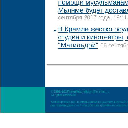
помощи мусульманам
Мьянме будет доставл
сентября 2017 года, 19:11
В Кремле жестко осу
студии и кинотеатры,
"Матильдой"
06 сентяб
© 1991-2017 Interfax,
religion@interfax.ru
All rights reserved
Вся информация, размещенная на данном веб-сайте
воспроизведению и / или распространению в какой-