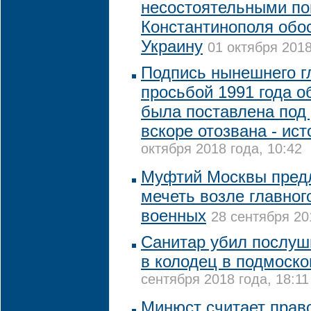
несостоятельными по
Константинополя обо
Украину
01 октября 2018
Подпись нынешнего г
просьбой 1991 года о
была поставлена под
вскоре отозвана - ис
октября 2018 года, 10:42
Муфтий Москвы пред
мечеть возле главног
военных
28 сентября 20
Санитар убил послуш
в колодец в подмоск
сентября 2018 года, 18:11
Минюст считает пра