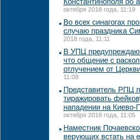
Константинополя об 
октября 2018 года, 11:19
Во всех синагогах пр
случаю праздника Си
2018 года, 11:11
В УПЦ предупреждают
что общение с раско
отлучением от Церкв
11:08
Представитель РПЦ п
тиражировать фейков
нападении на Киево-
октября 2018 года, 11:05
Наместник Почаевско
верующих встать на 