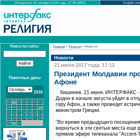
Обновлено: 03 октября 2018 года, 17:55 (МСК)
English ver
Поиск по сайту:
Главная
>
Религия
> Новости
Новости
21 июня 2017 года, 17:12
Президент Молдавии про
Памятные даты
Афоне
2018
Кишинев. 21 июня. ИНТЕРФАКС -
Додон в начале августа уйдет в отп
01
02
03
04
05
06
07
гору Афон, а также проведет встреч
08
09
10
11
12
13
14
министром Греции.
15
16
17
18
19
20
21
22
23
24
25
26
27
28
"Во время предыдущего посещения
29
30
31
вернуться в эти святые места еще р
прямом эфире телеканала "Accent-T