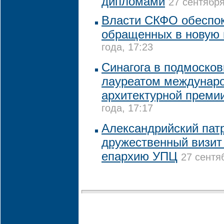
дипломами
27 сентября
Власти СКФО обеспок
обращенных в новую 
года, 17:23
Синагога в подмоско
лауреатом междунар
архитектурной преми
года, 17:17
Александрийский пат
дружественный визит
епархию УПЦ
27 сентя