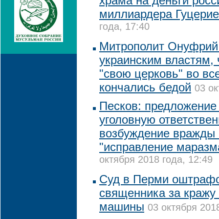
храма на деньги росс
миллиардера Гуцери
года, 17:40
Митрополит Онуфрий
украинским властям, 
"свою церковь" во вс
кончались бедой
03 ок
Песков: предложение
уголовную ответствен
возбуждение вражды 
"исправление маразм
октября 2018 года, 12:49
Суд в Перми оштрафо
священника за кражу 
машины
03 октября 2018