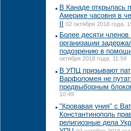
В Канаде открылась 
Америке часовня в ч
II
02 октября 2018 года, 1
Более десяти членов
организации задержа
подозрению в помощи
октября 2018 года, 11:59
В УПЦ призывают пат
Варфоломея не путат
предвыборным блоко
10:49
"Кровавая уния" с В
Константинополь пра
религиозные дела Укр
УПЦ