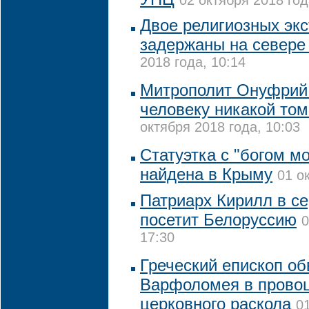
02 октября 2018 год
Двое религиозных эк
задержаны на севере
2018 года, 10:14
Митрополит Онуфрий
человеку никакой том
октября 2018 года, 10:03
Статуэтка с "богом м
найдена в Крыму
01 о
Патриарх Кирилл в с
посетит Белоруссию
0
17:30
Греческий епископ об
Варфоломея в прово
церковного раскола
0