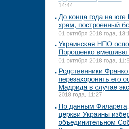
14:44
До конца года на юге
храм, построенный б
01 октября 2018 года, 13:
Украинская НПО оспо
Порошенко вмешивать
01 октября 2018 года, 11:
Родственники Франко
перезахоронить его о
Мадрида в случае эк
2018 года, 11:27
По данным Филарета,
церкви Украины избер
объединительном Со