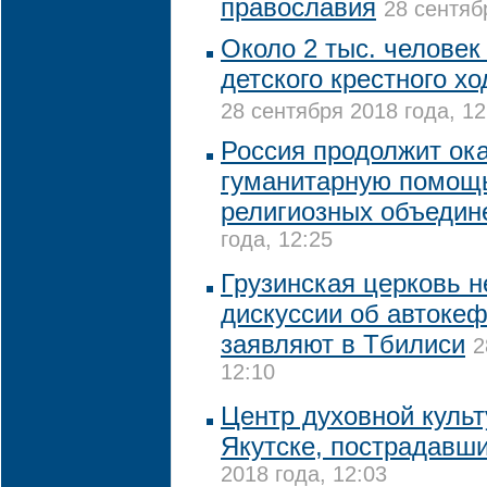
православия
28 сентяб
Около 2 тыс. человек
детского крестного хо
28 сентября 2018 года, 12
Россия продолжит ок
гуманитарную помощь
религиозных объедин
года, 12:25
Грузинская церковь н
дискуссии об автоке
заявляют в Тбилиси
2
12:10
Центр духовной культ
Якутске, пострадавши
2018 года, 12:03