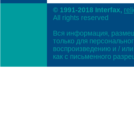
© 1991-2018 Interfax,
rel
All rights reserved
Вся информация, размещ
только для персонально
воспроизведению и / ил
как с письменного разр