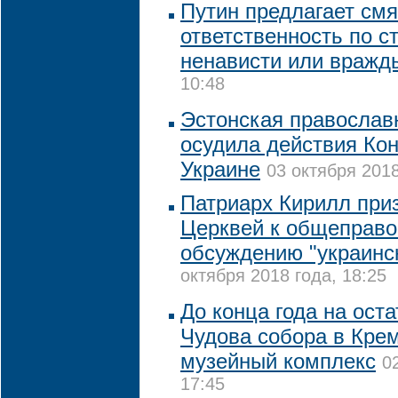
Путин предлагает смя
ответственность по с
ненависти или вражд
10:48
Эстонская православ
осудила действия Ко
Украине
03 октября 2018
Патриарх Кирилл при
Церквей к общеправ
обсуждению "украинск
октября 2018 года, 18:25
До конца года на ост
Чудова собора в Кре
музейный комплекс
0
17:45