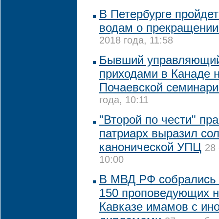
В Петербурге пройдет
водам о прекращении
2018 года, 11:58
Бывший управляющи
приходами в Канаде 
Почаевской семинари
года, 10:11
"Второй по чести" пр
патриарх выразил со
канонической УПЦ
28
10:00
В МВД РФ собрались 
150 проповедующих 
Кавказе имамов с ин