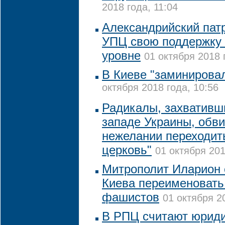
2018 года, 11:04
Александрийский пат
УПЦ свою поддержку
уровне
01 октября 2018 
В Киеве "заминирова
октября 2018 года, 10:56
Радикалы, захвативш
западе Украины, обв
нежелании переходит
церковь"
01 октября 201
Митрополит Иларион 
Киева переименовать
фашистов
01 октября 2
В РПЦ считают юрид