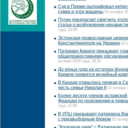
Суд в Перми оштрафовал нетрез
сумки и угон машины
03 октября 20
Путин предлагает смягчить угол
статье о возбуждении ненавист
года, 10:48
Эстонская православная церков
Константинополя на Украине
03 
Патриарх Кирилл призывает гла
общеправославному обсуждению
октября 2018 года, 18:25
До конца года на остатках фунд
Кремле появится музейный ком
В Канаде открылась первая в С
честь семьи Николая II
02 октября 
Более десяти членов исламской
Франции по подозрению в помо
года, 11:59
В УПЦ призывают патриарха Ва
с предвыборным блоком
02 октябр
"Кровавая уния" с Ватиканом л