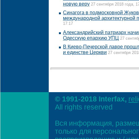
новую веру
27 сентября 2018 года, 1
Синагога в подмосковной Жуков
международной архитектурной 
17:17
Александрийский патриарх начи
Одесскую епархию УПЦ
27 сентяб
В Киево-Печерской лавре прошл
и единстве Церкви
27 сентября 201
© 1991-2018 Interfax,
rel
All rights reserved
Вся информация, размещ
только для персонально