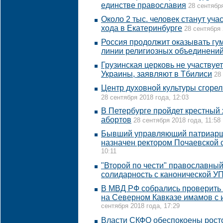
единстве православия
28 сентября
Около 2 тыс. человек станут уча
хода в Екатеринбурге
28 сентября 
Россия продолжит оказывать г
линии религиозных объединени
Грузинская церковь не участвуе
Украины, заявляют в Тбилиси
28
Центр духовной культуры сгорел
28 сентября 2018 года, 12:03
В Петербурге пройдет крестный
абортов
28 сентября 2018 года, 11:58
Бывший управляющий патриарш
назначен ректором Почаевской
10:11
"Второй по чести" православны
солидарность с канонической У
В МВД РФ собрались проверить
на Северном Кавказе имамов с
сентября 2018 года, 17:29
Власти СКФО обеспокоены рост