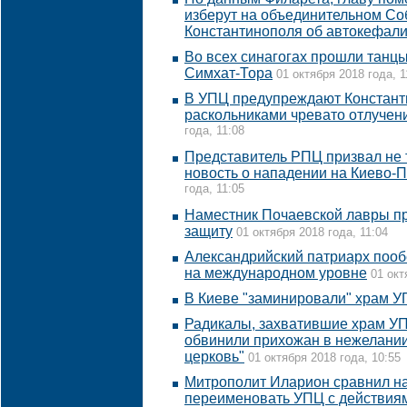
изберут на объединительном Со
Константинополя об автокефал
Во всех синагогах прошли танцы
Симхат-Тора
01 октября 2018 года, 1
В УПЦ предупреждают Константи
раскольниками чревато отлучен
года, 11:08
Представитель РПЦ призвал не
новость о нападении на Киево-
года, 11:05
Наместник Почаевской лавры пр
защиту
01 октября 2018 года, 11:04
Александрийский патриарх поо
на международном уровне
01 окт
В Киеве "заминировали" храм 
Радикалы, захватившие храм УП
обвинили прихожан в нежелании
церковь"
01 октября 2018 года, 10:55
Митрополит Иларион сравнил н
переименовать УПЦ с действия