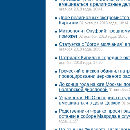
вмешиваться в религиозные дел
октября 2018 года, 10:41
Двое религиозных экстремистов
Киргизии
02 октября 2018 года, 10:14
Митрополит Онуфрий: грешному 
поможет
02 октября 2018 года, 10:03
Статуэтка с "богом молчания" 
октября 2018 года, 18:05
Патриарх Кирилл в середине ок
октября 2018 года, 17:30
Греческий епископ обвинил пат
провоцировании церковного ра
До конца года на юге Москвы по
болгарской диаспорой
01 октября 
Украинская НПО оспорила в су
вмешиваться в дела Церкви
01 о
Родственники Франко просят ра
останки в соборе Мадрида в слу
года, 11:27
По данным Филарета, главу пом