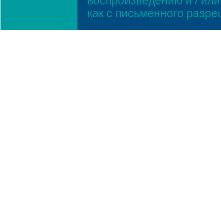
воспроизведению и / ил
как с письменного разр