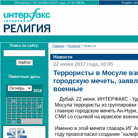
Обновлено: 03 октября 2018 года, 17:40 (МСК)
English ver
Поиск по сайту:
Главная
>
Религия
> Новости
Новости
22 июня 2017 года, 10:05
Террористы в Мосуле вз
Памятные даты
городскую мечеть, заяв
военные
2018
Дубай. 22 июня. ИНТЕРФАКС - У
01
02
03
04
05
06
07
Мосула террористы из группировки
08
09
10
11
12
13
14
главную городскую мечеть Ан-Нури
15
16
17
18
19
20
21
СМИ со ссылкой на иракское военн
22
23
24
25
26
27
28
29
30
31
Именно в этой мечети главарь ИГ А
году провозгласил создание "халиф