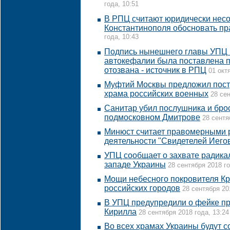
года, 10:51
В РПЦ считают юридически нес
Константинополя обосновать пр
года, 10:43
Подпись нынешнего главы УПЦ п
автокефалии была поставлена п
отозвана - источник в РПЦ
01 окт
Муфтий Москвы предложил постр
храма российских военных
28 сен
Санитар убил послушника и брос
подмосковном Дмитрове
28 сентя
Минюст считает правомерными р
деятельности "Свидетелей Иего
УПЦ сообщает о захвате радика
западе Украины
28 сентября 2018 го
Мощи небесного покровителя Кр
российских городов
28 сентября 20
В УПЦ предупредили о фейке п
Кирилла
28 сентября 2018 года, 13:24
Во всех храмах Украины будут 