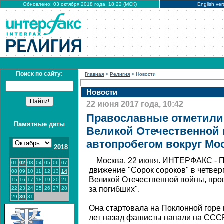
Обновлено: 03 октября 2018 года, 18:22 (МСК)
English ver
Поиск по сайту:
Главная
>
Религия
> Новости
Новости
22 июня 2017 года, 10:42
Православные отметили 
Памятные даты
Великой Отечественной
автопробегом вокруг Мо
2018
Москва. 22 июня. ИНТЕРФАКС - 
01
02
03
04
05
06
07
движение "Сорок сороков" в четвер
08
09
10
11
12
13
14
Великой Отечественной войны, про
15
16
17
18
19
20
21
за погибших".
22
23
24
25
26
27
28
29
30
31
Она стартовала на Поклонной горе в 
лет назад фашисты напали на СССР