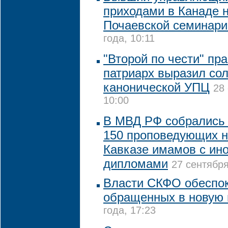
приходами в Канаде 
Почаевской семинари
года, 10:11
"Второй по чести" пр
патриарх выразил со
канонической УПЦ
28
10:00
В МВД РФ собрались 
150 проповедующих 
Кавказе имамов с ин
дипломами
27 сентября
Власти СКФО обеспок
обращенных в новую 
года, 17:23