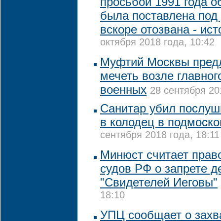
просьбой 1991 года о
была поставлена под
вскоре отозвана - ис
октября 2018 года, 10:42
Муфтий Москвы пред
мечеть возле главног
военных
28 сентября 20
Санитар убил послуш
в колодец в подмоск
сентября 2018 года, 18:11
Минюст считает пра
судов РФ о запрете д
"Свидетелей Иеговы"
18:10
УПЦ сообщает о захв