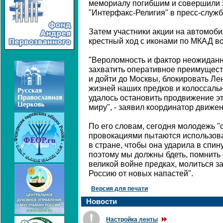
мемориалу погибшим и совершили 
"Интерфакс-Религия" в пресс-служ
Затем участники акции на автомоби
крестный ход с иконами по МКАД во
"Вероломность и фактор неожиданн
захватить оперативное преимущест
и дойти до Москвы, блокировать Ле
жизней наших предков и колоссаль
удалось остановить продвижение э
миру", - заявил координатор движе
По его словам, сегодня молодежь "
провокациями пытаются использова
в стране, чтобы она ударила в спину 
поэтому мы должны бдеть, помнить 
великой войне предках, молиться за
Россию от новых напастей".
Версия для печати
Новости
Настройка ленты