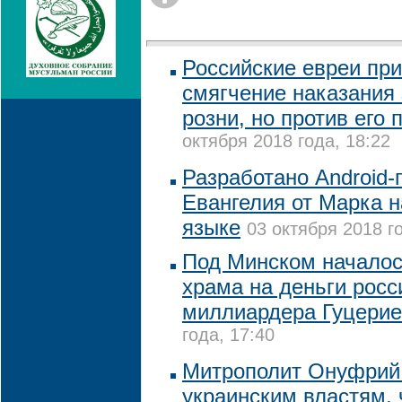
Российские евреи пр
смягчение наказания
розни, но против его
октября 2018 года, 18:22
Разработано Android
Евангелия от Марка 
языке
03 октября 2018 г
Под Минском началос
храма на деньги росс
миллиардера Гуцери
года, 17:40
Митрополит Онуфрий
украинским властям, 