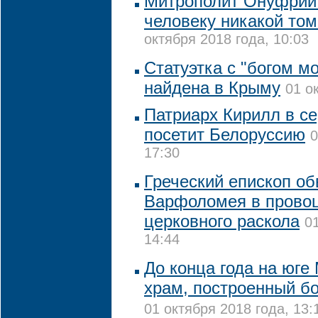
Митрополит Онуфрий
человеку никакой том
октября 2018 года, 10:03
Статуэтка с "богом м
найдена в Крыму
01 о
Патриарх Кирилл в с
посетит Белоруссию
0
17:30
Греческий епископ об
Варфоломея в прово
церковного раскола
0
14:44
До конца года на юге
храм, построенный б
01 октября 2018 года, 13: