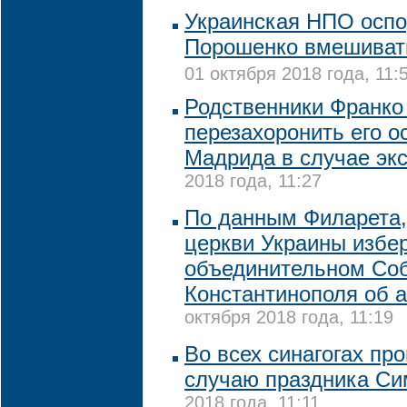
Украинская НПО оспо
Порошенко вмешивать
01 октября 2018 года, 11:
Родственники Франко
перезахоронить его о
Мадрида в случае эк
2018 года, 11:27
По данным Филарета,
церкви Украины избер
объединительном Со
Константинополя об 
октября 2018 года, 11:19
Во всех синагогах пр
случаю праздника Си
2018 года, 11:11