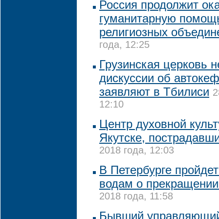
Россия продолжит ок
гуманитарную помощь
религиозных объедин
года, 12:25
Грузинская церковь н
дискуссии об автоке
заявляют в Тбилиси
2
12:10
Центр духовной культ
Якутске, пострадавши
2018 года, 12:03
В Петербурге пройдет
водам о прекращении
2018 года, 11:58
Бывший управляющи