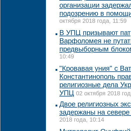
организации задержа
подозрению в помощи
октября 2018 года, 11:59
В УПЦ призывают пат
Варфоломея не путат
предвыборным блоко
10:49
"Кровавая уния" с В
Константинополь пра
религиозные дела Укр
УПЦ
02 октября 2018 год
Двое религиозных эк
задержаны на севере
2018 года, 10:14