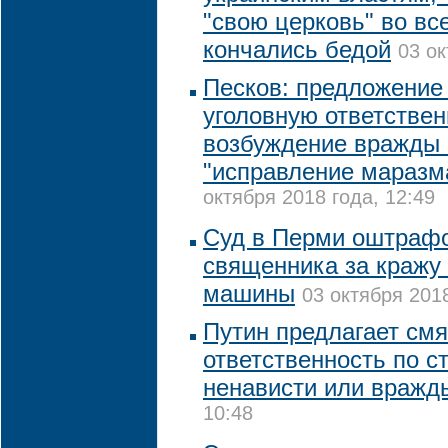
"свою церковь" во вс
кончались бедой
03 ок
Песков: предложение
уголовную ответствен
возбуждение вражды 
"исправление маразм
октября 2018 года, 12:49
Суд в Перми оштрафо
священника за кражу 
машины
03 октября 2018
Путин предлагает смя
ответственность по с
ненависти или вражд
10:48