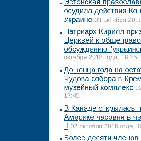
Эстонская православ
осудила действия Ко
Украине
03 октября 2018
Патриарх Кирилл при
Церквей к общеправ
обсуждению "украинск
октября 2018 года, 18:25
До конца года на ост
Чудова собора в Кре
музейный комплекс
0
17:45
В Канаде открылась 
Америке часовня в ч
II
02 октября 2018 года, 1
Более десяти членов