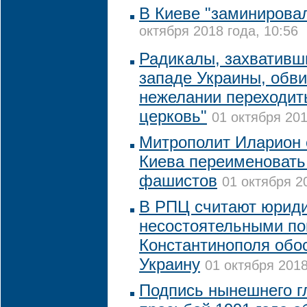
В Киеве "заминирова
октября 2018 года, 10:56
Радикалы, захвативш
западе Украины, обв
нежелании переходит
церковь"
01 октября 201
Митрополит Иларион 
Киева переименовать
фашистов
01 октября 2
В РПЦ считают юрид
несостоятельными по
Константинополя обо
Украину
01 октября 2018
Подпись нынешнего г