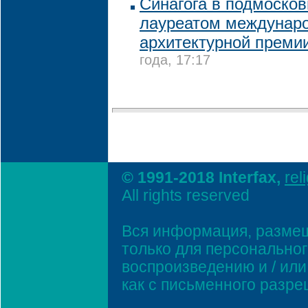
Синагога в подмоско
лауреатом междунар
архитектурной преми
года, 17:17
© 1991-2018 Interfax,
rel
All rights reserved
Вся информация, размещ
только для персонально
воспроизведению и / ил
как с письменного разр