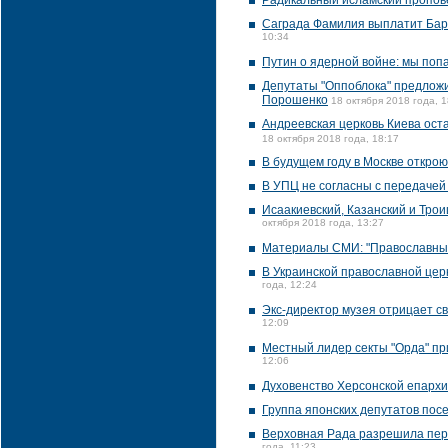
Радикальный исламский пропове
Саграда Фамилия выплатит Барс
10:34
Путин о ядерной войне: мы попа
Депутаты "Оппоблока" предлож
Порошенко
18 октября 2018 года, 1
Андреевская церковь Киева оста
18 октября 2018 года, 18:17
В будущем году в Москве открою
В УПЦ не согласны с передачей
Исаакиевский, Казанский и Тро
октября 2018 года, 13:27
Материалы СМИ: "Православные
В Украинской православной цер
года, 12:24
Экс-директор музея отрицает с
12:09
Местный лидер секты "Орда" пр
12:06
Духовенство Херсонской епарх
Группа японских депутатов пос
Верховная Рада разрешила пер