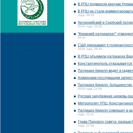
В РПЦ подвергли критике Нурма
В РПЦ не стали комментировать 
года, 09:53
Антиохийский и Сербский патри
2018 года, 09:50
"Киевский патриархат" утверди
09:41
США призывают к толерантности
2018 года, 09:36
В РПЦ объявили патриарха Ва
Константинополь отказывается
Патриарх Кирилл видит в гаджет
Алжирским госслужащим запрет
Патриарх Кирилл: большинство
2018 года, 14:06
Русская зарубежная церковь р
Митрополит УПЦ: Константинопо
Патриарх Кирилл совершит в хр
года, 12:11
Глава Папского совета: разрыв
года, 11:04