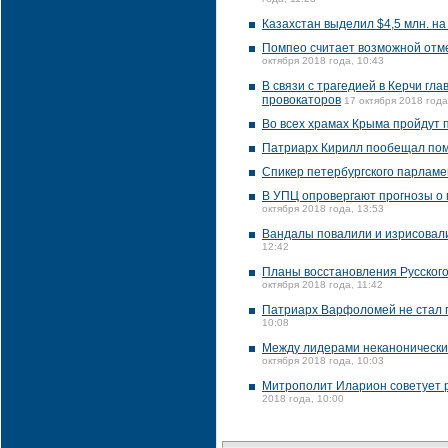
года, 11:23
Казахстан выделил $4,5 млн. н
Помпео считает возможной отме
октября 2018 года, 10:43
В связи с трагедией в Керчи гл
провокаторов
17 октября 2018 года
Во всех храмах Крыма пройдут 
Патриарх Кирилл пообещал пом
Спикер петербургского парламе
В УПЦ опровергают прогнозы о 
октября 2018 года, 13:53
Вандалы повалили и изрисовали
12:42
Планы восстановления Русског
октября 2018 года, 11:42
Патриарх Варфоломей не стал 
10:08
Между лидерами неканонических
октября 2018 года, 10:03
Митрополит Иларион советует р
2018 года, 10:00