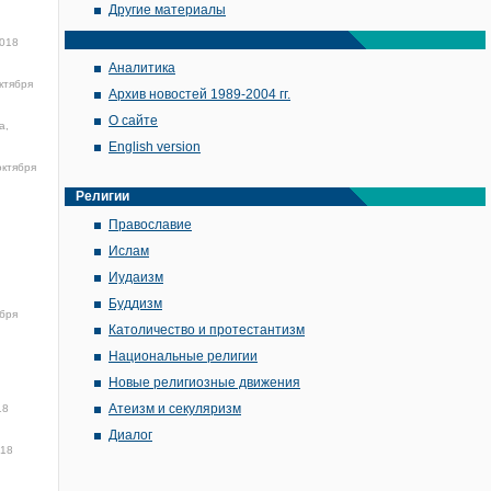
Другие материалы
2018
Аналитика
ктября
Архив новостей 1989-2004 гг.
О сайте
а,
English version
октября
Религии
Православие
Ислам
Иудаизм
Буддизм
ября
Католичество и протестантизм
Национальные религии
Новые религиозные движения
Атеизм и секуляризм
18
Диалог
018