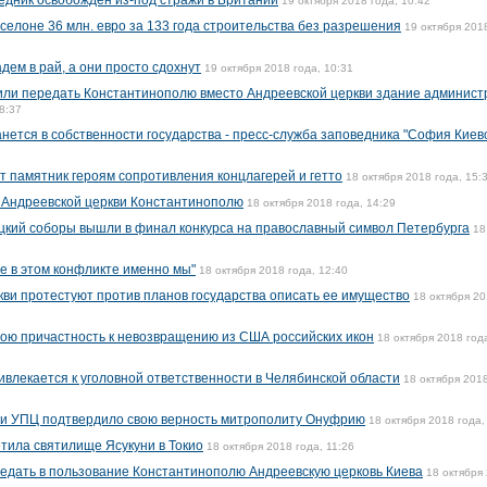
дник освобожден из-под стражи в Британии
19 октября 2018 года, 10:42
елоне 36 млн. евро за 133 года строительства без разрешения
19 октября 201
дем в рай, а они просто сдохнут
19 октября 2018 года, 10:31
или передать Константинополю вместо Андреевской церкви здание админист
8:37
нется в собственности государства - пресс-служба заповедника "София Киев
т памятник героям сопротивления концлагерей и гетто
18 октября 2018 года, 15:
 Андреевской церкви Константинополю
18 октября 2018 года, 14:29
ицкий соборы вышли в финал конкурса на православный символ Петербурга
18
 в этом конфликте именно мы"
18 октября 2018 года, 12:40
кви протестуют против планов государства описать ее имущество
18 октября 2
вою причастность к невозвращению из США российских икон
18 октября 2018 год
ивлекается к уголовной ответственности в Челябинской области
18 октября 2018
ии УПЦ подтвердило свою верность митрополиту Онуфрию
18 октября 2018 года,
етила святилище Ясукуни в Токио
18 октября 2018 года, 11:26
едать в пользование Константинополю Андреевскую церковь Киева
18 октября