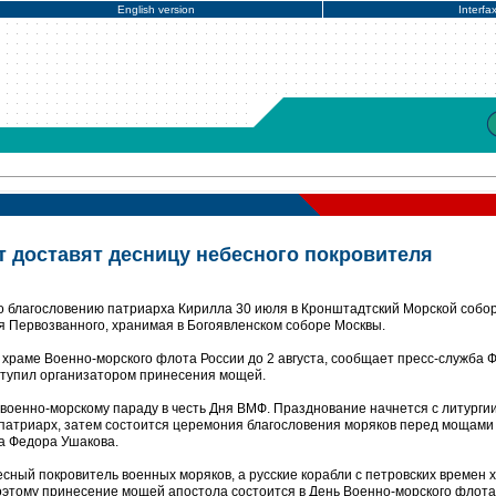
English version
Interfa
 доставят десницу небесного покровителя
о благословению патриарха Кирилла 30 июля в Кронштадтский Морской собор
 Первозванного, хранимая в Богоявленском соборе Москвы.
 храме Военно-морского флота России до 2 августа, сообщает пресс-служба 
ступил организатором принесения мощей.
военно-морскому параду в честь Дня ВМФ. Празднование начнется с литургии
патриарх, затем состоится церемония благословения моряков перед мощами
на Федора Ушакова.
сный покровитель военных моряков, а русские корабли с петровских времен 
этому принесение мощей апостола состоится в День Военно-морского флота