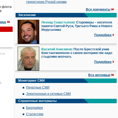
территорию Руской церкви
о флота
Все документы
р
Эксклюзив
ницу
Леонид Севастьянов
: Староверы – носители
памяти Святой Руси, Третьего Рима и Нового
Иерусалима
Подробнее
Василий Анисимов
: После Брестской унии
Константинополю о своем материнстве надо
7:47
стыдливо молчать
Подробнее
Все интервью
Мониторинг СМИ
8
Печатные СМИ
Электронные и сетевые СМИ
Справочные материалы
Биографии
Статистика