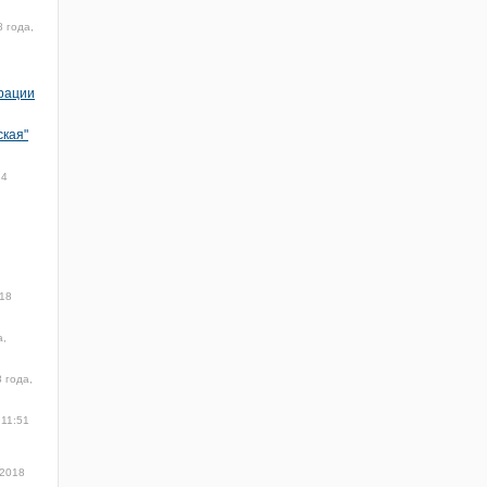
8 года,
рации
ская"
34
018
а,
 года,
 11:51
 2018