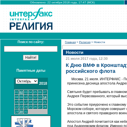
Обновлено: 22 октября 2018 года, 17:47 (МСК)
Поиск по сайту:
Главная
>
Религия
> Новости
Новости
21 июля 2017 года, 12:30
К Дню ВМФ в Кронштадт
Памятные даты
российского флота
Москва. 21 июля. ИНТЕРФАКС - П
2018
принесена десница апостола Андрея
Святыня будет пребывать в главном
01
02
03
04
05
06
07
Андрея Первозванного, который вы
08
09
10
11
12
13
14
15
16
17
18
19
20
21
Это событие приурочено к главному 
22
23
24
25
26
27
28
Морском соборе, которую совершит 
29
30
31
апостола и святого праведного вои
Апостол Андрей почитается как небе
под Андреевским флагом. Именно по