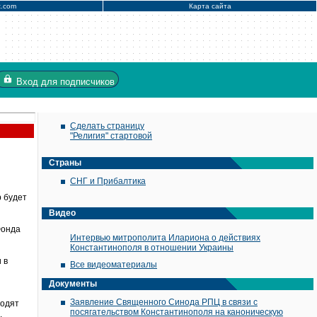
x.com
Карта сайта
Вход
для подписчиков
Сделать страницу
"Религия" стартовой
Страны
СНГ и Прибалтика
 будет
Видео
Фонда
Интервью митрополита Илариона о действиях
Константинополя в отношении Украины
 в
Все видеоматериалы
Документы
Заявление Священного Синода РПЦ в связи с
ходят
посягательством Константинополя на каноническую
.