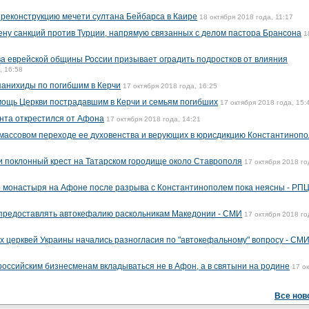
а реконструкцию мечети султана Бейбарса в Каире
18 октября 2018 года, 11:17
ну санкций против Турции, напрямую связанных с делом пастора Брансона
1
ава еврейской общины России призывает оградить подростков от влияния
, 16:58
панихиды по погибшим в Керчи
17 октября 2018 года, 16:25
ощь Церкви пострадавшим в Керчи и семьям погибших
17 октября 2018 года, 15:
нта открестился от Афона
17 октября 2018 года, 14:21
массовом переходе ее духовенства и верующих в юрисдикцию Константиноп
 поклонный крест на Татарском городище около Ставрополя
17 октября 2018 го
о монастыря на Афоне после разрыва с Константинополем пока неясны - РП
предоставлять автокефалию раскольникам Македонии - СМИ
17 октября 2018 го
 церквей Украины начались разногласия по "автокефальному" вопросу - СМ
оссийским бизнесменам вкладываться не в Афон, а в святыни на родине
17 о
Все нов