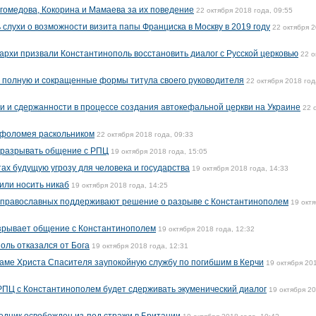
гомедова, Кокорина и Мамаева за их поведение
22 октября 2018 года, 09:55
слухи о возможности визита папы Франциска в Москву в 2019 году
22 октября 
архи призвали Константинополь восстановить диалог с Русской церковью
22 о
л полную и сокращенные формы титула своего руководителя
22 октября 2018 год
 и сдержанности в процессе создания автокефальной церкви на Украине
22 
рфоломея раскольником
22 октября 2018 года, 09:33
 разрывать общение с РПЦ
19 октября 2018 года, 15:05
ах будущую угрозу для человека и государства
19 октября 2018 года, 14:33
или носить никаб
19 октября 2018 года, 14:25
 православных поддерживают решение о разрыве с Константинополем
19 окт
азрывает общение с Константинополем
19 октября 2018 года, 12:32
ль отказался от Бога
19 октября 2018 года, 12:31
аме Христа Спасителя заупокойную службу по погибшим в Керчи
19 октября 20
 РПЦ с Константинополем будет сдерживать экуменический диалог
19 октября 2