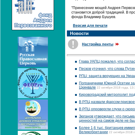
"Принесение мощей Андрея Первозва
становится доброй традицией. В пр
фонда Владимир Бушуев.
Версия для печати
Новости
Настройка ленты
Глава УАПЦ пожалел, что согла
Песков уточнил, что слова Пути
РПЦ: защита верующих на Укра
Пограничники Южной Осетии зад
Цхинвале
22 октября 2018 года, 13:
Кировоградский митрополит под
В РПЦ назвали фарсом присвое
В РПЦ опровергли слухи о скор
Зюганов утверждает, что письм
ценностей на самом деле не бы
Более 1,6 тыс. британцев иммиг
Великобритании
22 октября 2018 г