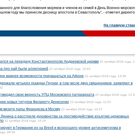
нного для благословения моряков и членов их семей в День Военно-морског
ошлом году мы принесли десницу апостола в Севастополь", - отметил директо
На главную стра
сился на передачу Константинополю Андреевской церкви
22 октября 2018 года, 1
на про рай были аллегорией
22 октября 2018 года, 15:03
ине важнее возможности причащаться на Афоне
22 октября 2018 года, 13:39
ержали четырех граждан Грузии, в том числе двух священников, заявляют в
32
твердил свою верность УПЦ Московского патриархата
22 октября 2018 года, 12:3
ние новых титулов Филарету Денисенко
22 октября 2018 года, 12:07
ом визите папы Франциска в Москву
22 октября 2018 года, 10:27
а Ленина о расстреле духовенства за противодействие изъятию церковных
ло
22 октября 2018 года, 10:19
рируют в Германию из-за Brexit и возросшего уровня антисемитизма в
ода, 09:59