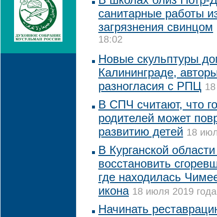
санитарные работы из
загрязнения свинцом
18:02
Новые скульптуры до
Калининграде, авторы
разногласия с РПЦ
18
В СПЧ считают, что г
родителей может пов
развитию детей
18 июл
В Курганской области
восстановить сгорев
где находилась Чиме
икона
18 июля 2019 года
Начинать реставраци