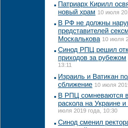
Патриарх Кирилл осв
новый храм
10 июля 20
В РФ не должны нару
представителей секс
Москалькова
10 июля 2
Синод РПЦ решил отк
приходов за рубежом
13:11
Израиль и Ватикан п
сближение
10 июля 2019
В РПЦ сомневаются в
раскола на Украине и
июля 2019 года, 10:30
Синод сменил ректор