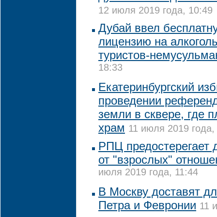
12 июля 2019 года, 10:49
Дубай ввел бесплатн
лицензию на алкогол
туристов-немусульма
18:33
Екатеринбургский изб
проведении референд
земли в сквере, где 
храм
11 июля 2019 года,
РПЦ предостерегает 
от "взрослых" отноше
июля 2019 года, 11:44
В Москву доставят д
Петра и Февронии
11 