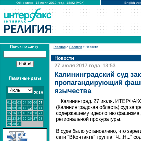
Обновлено: 18 июля 2019 года, 18:02 (МСК)
English ver
Поиск по сайту:
Главная
>
Религия
> Новости
Новости
27 июля 2017 года, 13:53
Калининградский суд зак
Памятные даты
пропагандирующий фаш
язычества
2019
Калининград. 27 июля. ИТЕРФАКС
01
02
03
04
05
06
07
(Калининградская область) суд запре
08
09
10
11
12
13
14
содержащему идеологию фашизма,
15
16
17
18
19
20
21
региональной прокуратуры.
22
23
24
25
26
27
28
29
30
31
В суде было установлено, что заре
сети "ВКонтакте" группа "Ч...Н..." с