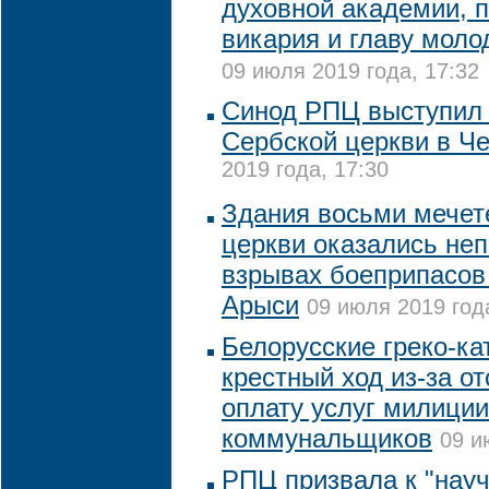
духовной академии, 
викария и главу мол
09 июля 2019 года, 17:32
Синод РПЦ выступил 
Сербской церкви в Ч
2019 года, 17:30
Здания восьми мечет
церкви оказались не
взрывах боеприпасов 
Арыси
09 июля 2019 год
Белорусские греко-ка
крестный ход из-за от
оплату услуг милиции
коммунальщиков
09 и
РПЦ призвала к "нау