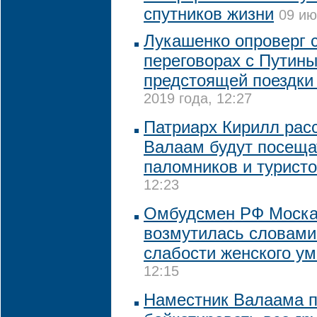
спутников жизни
09 ию
Лукашенко опроверг 
переговорах с Путины
предстоящей поездки
2019 года, 12:27
Патриарх Кирилл расс
Валаам будут посеща
паломников и турист
12:23
Омбудсмен РФ Моска
возмутилась словами
слабости женского ум
12:15
Наместник Валаама 