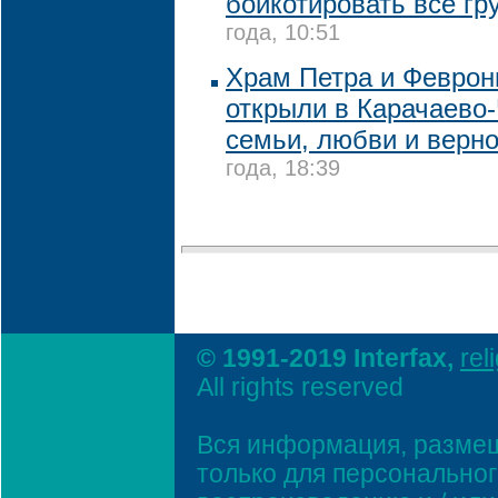
бойкотировать все гр
года, 10:51
Храм Петра и Феврон
открыли в Карачаево
семьи, любви и верн
года, 18:39
© 1991-2019 Interfax,
rel
All rights reserved
Вся информация, размещ
только для персонально