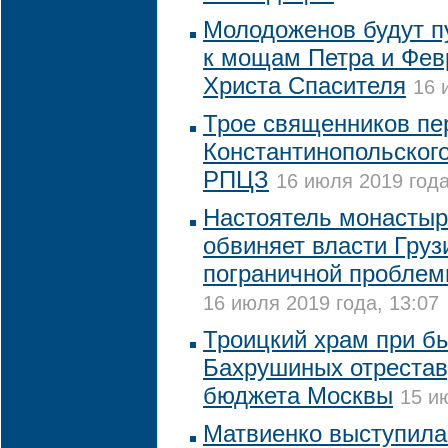
Молодоженов будут п
к мощам Петра и Фев
Христа Спасителя
16 
Трое священников пе
Константинопольского
РПЦЗ
16 июля 2019 года
Настоятель монастыр
обвиняет власти Груз
пограничной проблем
16 июля 2019 года, 13:07
Троицкий храм при б
Бахрушиных отрестав
бюджета Москвы
15 и
Матвиенко выступила