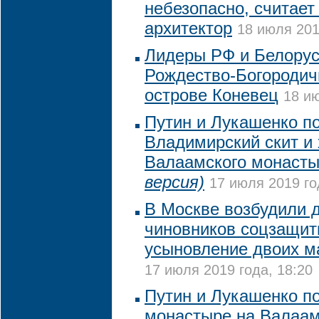
небезопасно, считает
архитектор
18 июля 201
Лидеры РФ и Белорус
Рождество-Богородич
острове Коневец
18 ию
Путин и Лукашенко п
Владимирский скит и
Валаамского монаст
версия)
17 июля 2019 го
В Москве возбудили 
чиновников соцзащит
усыновление двоих м
17 июля 2019 года, 18:20
Путин и Лукашенко п
монастыре на Валаа