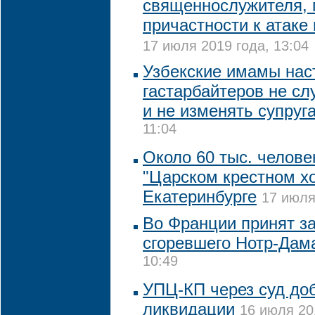
священнослужителя, 
причастности к атаке
17 июля 2019 года, 13:04
Узбекские имамы нас
гастарбайтеров не сл
и не изменять супруг
11:04
Около 60 тыс. челове
"Царском крестном хо
Екатеринбурге
17 июля
Во Франции принят за
сгоревшего Нотр-Дам
10:49
УПЦ-КП через суд до
ликвидации
16 июля 20