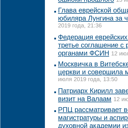
Глава еврейской общ
юбиляра Лунгина за ч
2019 года, 21:36
Федерация еврейских
третье соглашение с
органами ФСИН
12 июл
Москвичка в Витебск
церкви и совершила 
июля 2019 года, 13:50
Патриарх Кирилл зав
визит на Валаам
12 ию
РПЦ рассматривает в
магистратуры и аспи
духовной академии из