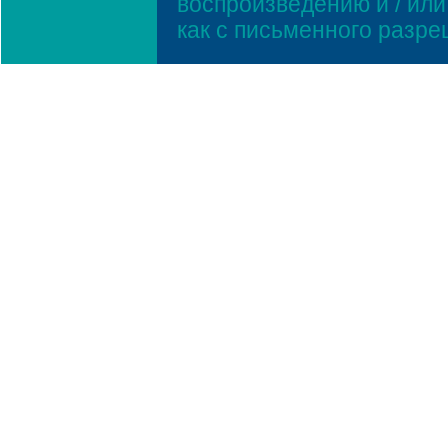
воспроизведению и / ил
как с письменного разр