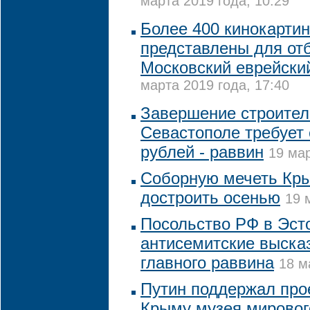
марта 2019 года, 10:29
Более 400 кинокарти
представлены для от
Московский еврейски
марта 2019 года, 17:40
Завершение строитель
Севастополе требует 
рублей - раввин
19 мар
Соборную мечеть Кр
достроить осенью
19 
Посольство РФ в Эст
антисемитские выска
главного раввина
18 м
Путин поддержал прое
Крыму музея мировог