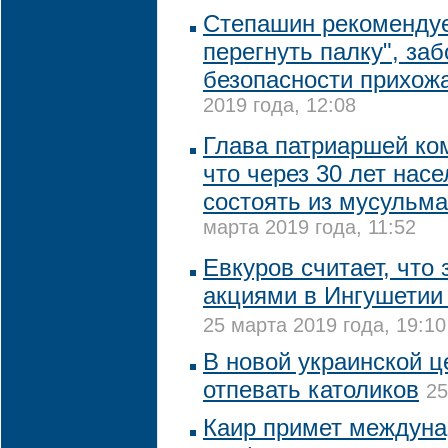
Степашин рекомендуе
перегнуть палку", заб
безопасности прихож
2019 года, 12:08
Глава патриаршей ко
что через 30 лет нас
состоять из мусульма
марта 2019 года, 11:52
Евкуров считает, что
акциями в Ингушетии 
25 марта 2019 года, 19:10
В новой украинской ц
отпевать католиков
25
Каир примет междун