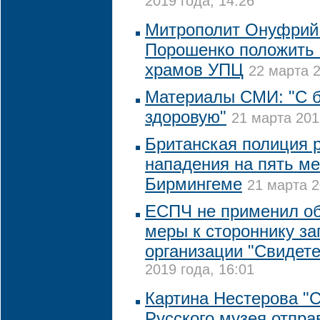
2019 года, 14:26
Митрополит Онуфрий
Порошенко положить 
храмов УПЦ
22 марта 2
Материалы СМИ: "С б
здоровую"
21 марта 201
Британская полиция 
нападения на пять ме
Бирмингеме
21 марта 2
ЕСПЧ не применил о
меры к стороннику з
организации "Свидет
2019 года, 16:01
Картина Нестерова "С
Русского музея отпра