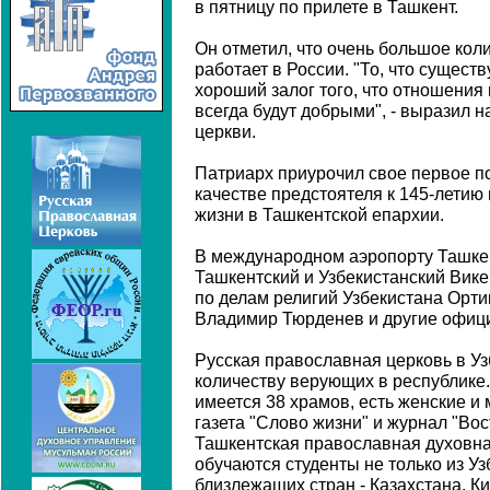
в пятницу по прилете в Ташкент.
Он отметил, что очень большое кол
работает в России. "То, что существ
хороший залог того, что отношени
всегда будут добрыми", - выразил 
церкви.
Патриарх приурочил свое первое п
качестве предстоятеля к 145-летию
жизни в Ташкентской епархии.
В международном аэропорту Ташкен
Ташкентский и Узбекистанский Вике
по делам религий Узбекистана Орт
Владимир Тюрденев и другие офиц
Русская православная церковь в Уз
количеству верующих в республике
имеется 38 храмов, есть женские и
газета "Слово жизни" и журнал "Во
Ташкентская православная духовна
обучаются студенты не только из Узб
близлежащих стран - Казахстана, Ки