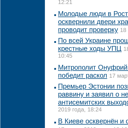
12:21
Молодые люди в Рост
осквернили двери хр
проводит проверку
18
По всей Украине про
крестные ходы УПЦ
1
10:45
Митрополит Онуфрий
победит раскол
17 мар
Премьер Эстонии поз
раввину и заявил о н
антисемитских выходо
2019 года, 18:24
В Киеве осквернён и