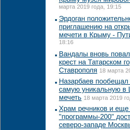
марта 2019 года, 19:15
Эрдоган положительно
приглашению на откр
мечети в Крыму - Пут
18:16
Вандалы вновь повал
крест на Татарском г
Ставрополя
18 марта 2
Назарбаев пообещал 
самую уникальную в 
мечеть
18 марта 2019 го
Храм речников и еще
"программы-200" дост
северо-западе Москв