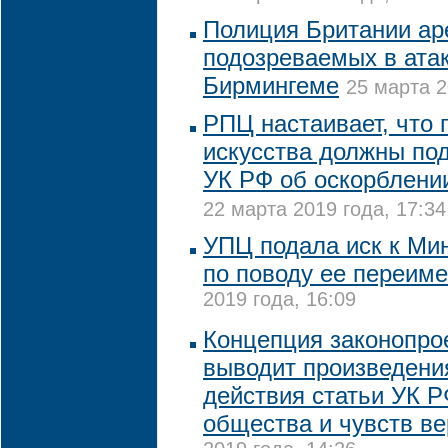
Полиция Британии ар
подозреваемых в атак
Бирмингеме
25 марта 2
РПЦ настаивает, что 
искусства должны по
УК РФ об оскорблени
22 марта 2019 года, 17:34
УПЦ подала иск к Ми
по поводу ее переим
2019 года, 16:09
Концепция законопрое
выводит произведения
действия статьи УК Р
общества и чувств в