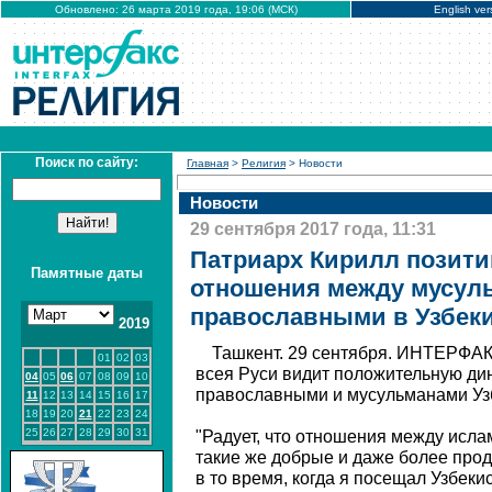
Обновлено: 26 марта 2019 года, 19:06 (МСК)
English ver
Поиск по сайту:
Главная
>
Религия
> Новости
Новости
29 сентября 2017 года, 11:31
Патриарх Кирилл позити
Памятные даты
отношения между мусул
православными в Узбек
2019
Ташкент. 29 сентября. ИНТЕРФАК
01
02
03
всея Руси видит положительную ди
04
05
06
07
08
09
10
православными и мусульманами Уз
11
12
13
14
15
16
17
18
19
20
21
22
23
24
25
26
27
28
29
30
31
"Радует, что отношения между исл
такие же добрые и даже более прод
в то время, когда я посещал Узбеки