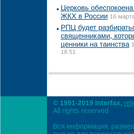
Церковь обеспокоена
ЖКХ в России
16 марта
РПЦ будет разбирать
священниками, котор
ценники на таинства
18:51
© 1991-2019 Interfax,
rel
All rights reserved
Вся информация, размещ