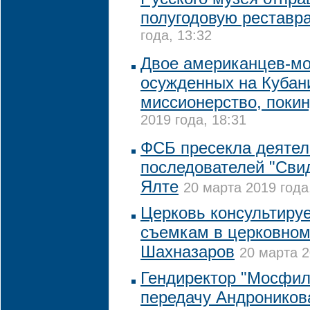
полугодовую реставр
года, 13:32
Двое американцев-м
осужденных на Кубани
миссионерство, поки
2019 года, 18:31
ФСБ пресекла деятел
последователей "Сви
Ялте
20 марта 2019 года
Церковь консультиру
съемкам в церковном
Шахназаров
20 марта 2
Гендиректор "Мосфи
передачу Андронико