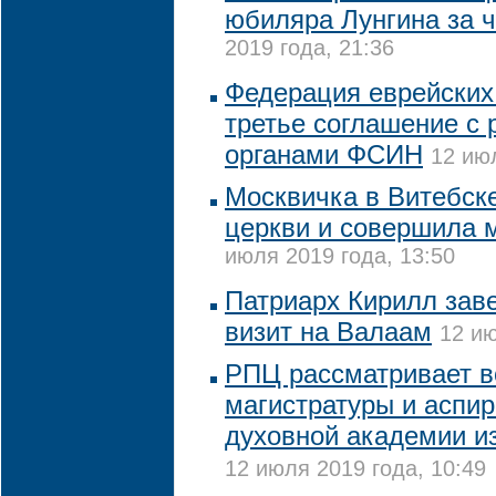
юбиляра Лунгина за ч
2019 года, 21:36
Федерация еврейских
третье соглашение с
органами ФСИН
12 июл
Москвичка в Витебск
церкви и совершила 
июля 2019 года, 13:50
Патриарх Кирилл зав
визит на Валаам
12 ию
РПЦ рассматривает в
магистратуры и аспи
духовной академии из
12 июля 2019 года, 10:49