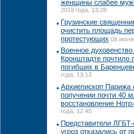
женщины слабее муж
2019 года, 13:28
Грузинские священни
очистить площадь пе
протестующих
08 июля
Военное духовенство 
Кронштадте почтило 
погибших в Баренцев
года, 13:13
Архиепископ Парижа 
получении почти 40 м
восстановление Нотр
года, 12:45
Представители ЛГБТ-
угроз отказались от 