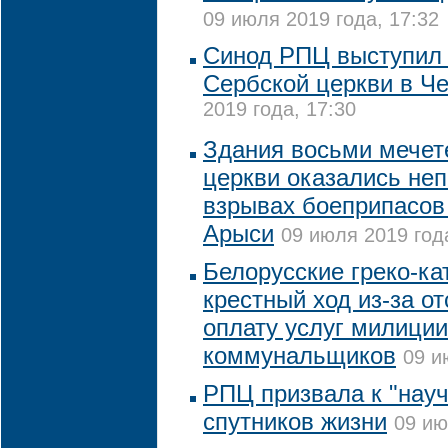
09 июля 2019 года, 17:32
Синод РПЦ выступил 
Сербской церкви в Ч
2019 года, 17:30
Здания восьми мечет
церкви оказались не
взрывах боеприпасов 
Арыси
09 июля 2019 год
Белорусские греко-ка
крестный ход из-за от
оплату услуг милиции
коммунальщиков
09 и
РПЦ призвала к "нау
спутников жизни
09 ию