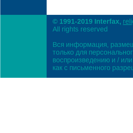
© 1991-2019 Interfax,
rel
All rights reserved
Вся информация, размещ
только для персонально
воспроизведению и / ил
как с письменного разр