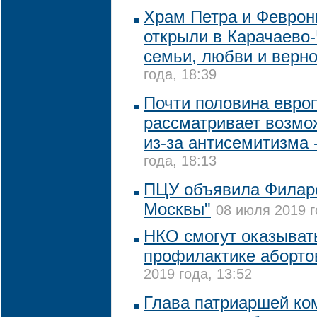
Храм Петра и Феврон
открыли в Карачаево
семьи, любви и верн
года, 18:39
Почти половина евро
рассматривает возмо
из-за антисемитизма 
года, 18:13
ПЦУ объявила Филар
Москвы"
08 июля 2019 г
НКО смогут оказывать
профилактике абортов
2019 года, 13:52
Глава патриаршей ком