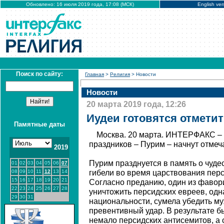
Обновлено: 16 июля 2019 года, 17:08 (МСК)
English ver
Поиск по сайту:
Главная
>
Религия
> Новости
Новости
20 марта 2019 года, 12:26
Иудеи готовятся отмети
Памятные даты
Москва. 20 марта. ИНТЕРФАКС – 
праздников – Пурим – начнут отмеч
2019
Пурим празднуется в память о чуде
01
02
03
04
05
06
07
08
09
10
11
12
13
14
гибели во время царствования перс
15
16
17
18
19
20
21
Согласно преданию, один из фавор
22
23
24
25
26
27
28
уничтожить персидских евреев, одн
29
30
31
национальности, сумела убедить м
превентивный удар. В результате б
немало персидских антисемитов, а 