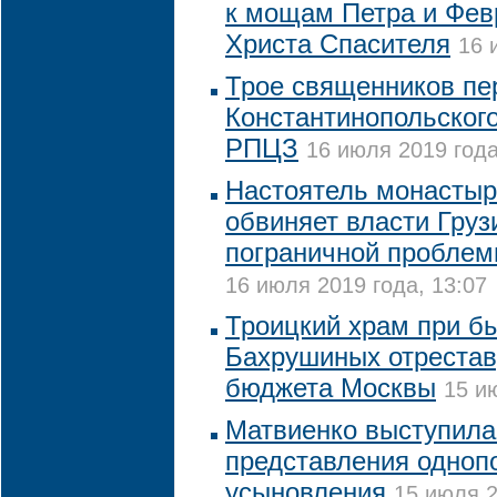
к мощам Петра и Фев
Христа Спасителя
16 
Трое священников пе
Константинопольского
РПЦЗ
16 июля 2019 года
Настоятель монастыр
обвиняет власти Груз
пограничной проблем
16 июля 2019 года, 13:07
Троицкий храм при б
Бахрушиных отрестав
бюджета Москвы
15 и
Матвиенко выступила
представления одноп
усыновления
15 июля 2