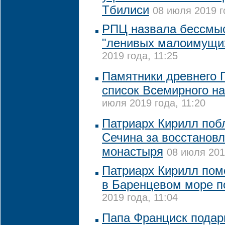
Тбилиси
08 июля 2019 г
РПЦ назвала бессмы
"ленивых малоимущих
2019 года, 11:25
Памятники древнего 
список Всемирного 
июля 2019 года, 11:20
Патриарх Кирилл поб
Сечина за восстановл
монастыря
08 июля 201
Патриарх Кирилл пом
в Баренцевом море п
2019 года, 11:04
Папа Франциск подар