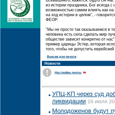
Всевышнего, кажется, будто Он нас 
из истории праздника, Бог всегда с
возможностью самим влиять как на 
на ход истории в целом", - говорит
ФЕОР.
"Мы не просто так оказываемся в то
человека есть сила сделать мир луч
обществе зависит конкретно от нас"
пример царицы Эстер, которая исп
того, чтобы не допустить еврейский
Версия для печати
Новости
Настройка ленты
УПЦ-КП через суд до
ликвидации
16 июля 20
Молодоженов будут п