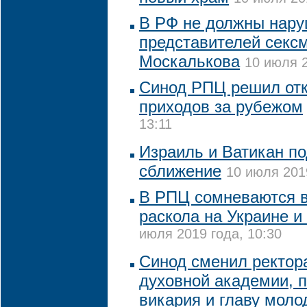
В РФ не должны нару
представителей секс
Москалькова
10 июля 2
Синод РПЦ решил отк
приходов за рубежом
13:11
Израиль и Ватикан п
сближение
10 июля 2019
В РПЦ сомневаются в
раскола на Украине и
июля 2019 года, 10:30
Синод сменил ректор
духовной академии, 
викария и главу мол