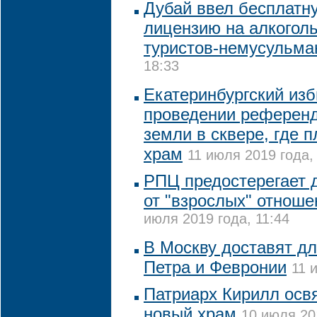
Дубай ввел бесплатн
лицензию на алкогол
туристов-немусульма
18:33
Екатеринбургский изб
проведении референд
земли в сквере, где 
храм
11 июля 2019 года,
РПЦ предостерегает 
от "взрослых" отноше
июля 2019 года, 11:44
В Москву доставят д
Петра и Февронии
11 
Патриарх Кирилл осв
новый храм
10 июля 20