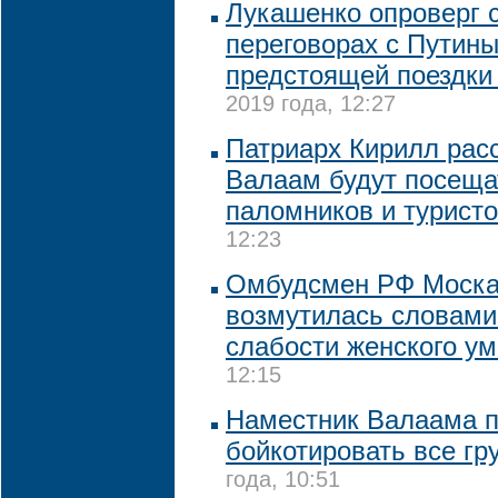
Лукашенко опроверг 
переговорах с Путины
предстоящей поездки
2019 года, 12:27
Патриарх Кирилл расс
Валаам будут посеща
паломников и турист
12:23
Омбудсмен РФ Моска
возмутилась словами
слабости женского ум
12:15
Наместник Валаама 
бойкотировать все гр
года, 10:51