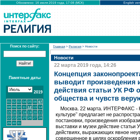
Обновлено: 16 июля 2019 года, 17:08 (МСК)
English ver
Поиск по сайту:
Главная
>
Религия
> Новости
Новости
22 марта 2019 года, 14:26
Концепция законопроекта
Памятные даты
выводит произведения и
действия статьи УК РФ 
2019
общества и чувств вер
01
02
03
04
05
06
07
08
09
10
11
12
13
14
Москва. 22 марта. ИНТЕРФАКС - 
15
16
17
18
19
20
21
культуре" предлагает не распростр
22
23
24
25
26
27
28
постановки, произведения изобрази
29
30
31
выставки и музеи действие статьи 
действиях, выражающих явное неув
совершенное в целях оскорбления р