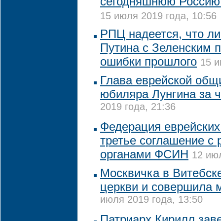
сегодняшнюю Россию
15 июля 2019 года, 10:56
РПЦ надеется, что ли
Путина с Зеленским 
ошибки прошлого
15 и
Глава еврейской общ
юбиляра Лунгина за ч
2019 года, 21:36
Федерация еврейских
третье соглашение с
органами ФСИН
12 июл
Москвичка в Витебск
церкви и совершила 
июля 2019 года, 13:50
Патриарх Кирилл зав