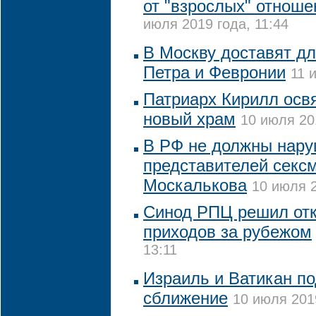
от "взрослых" отноше
июля 2019 года, 11:44
В Москву доставят д
Петра и Февронии
11 
Патриарх Кирилл осв
новый храм
10 июля 20
В РФ не должны нару
представителей секс
Москалькова
10 июля 2
Синод РПЦ решил отк
приходов за рубежом
13:11
Израиль и Ватикан п
сближение
10 июля 2019