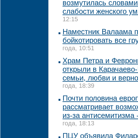
возмутилась словами
слабости женского ум
12:15
Наместник Валаама 
бойкотировать все гр
года, 10:51
Храм Петра и Феврон
открыли в Карачаево
семьи, любви и верн
года, 18:39
Почти половина евро
рассматривает возмо
из-за антисемитизма 
года, 18:13
ПЦУ объявила Филар