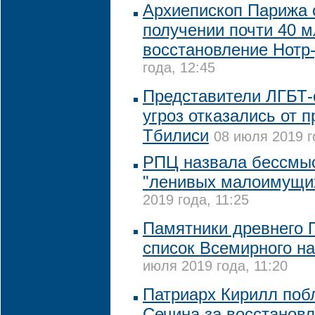
Архиепископ Парижа 
получении почти 40 м
восстановление Нотр
года, 12:45
Представители ЛГБТ-
угроз отказались от 
Тбилиси
08 июля 2019 г
РПЦ назвала бессмы
"ленивых малоимущих
2019 года, 11:25
Памятники древнего 
список Всемирного 
июля 2019 года, 11:20
Патриарх Кирилл поб
Сечина за восстановл