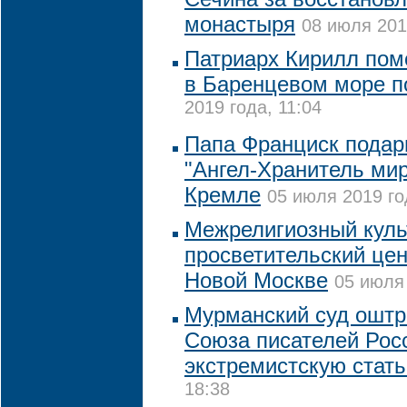
монастыря
08 июля 201
Патриарх Кирилл пом
в Баренцевом море п
2019 года, 11:04
Папа Франциск подар
"Ангел-Хранитель мир
Кремле
05 июля 2019 го
Межрелигиозный куль
просветительский цен
Новой Москве
05 июля 
Мурманский суд ошт
Союза писателей Рос
экстремистскую стат
18:38