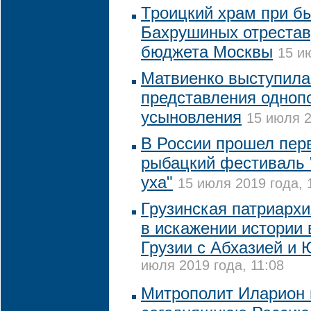
Троицкий храм при б
Бахрушиных отрестав
бюджета Москвы
15 и
Матвиенко выступила
представления одноп
усыновления
15 июля 2
В России прошел пер
рыбацкий фестиваль 
уха"
15 июля 2019 года, 
Грузинская патриархи
в искажении истории
Грузии с Абхазией и
июля 2019 года, 11:08
Митрополит Иларион 