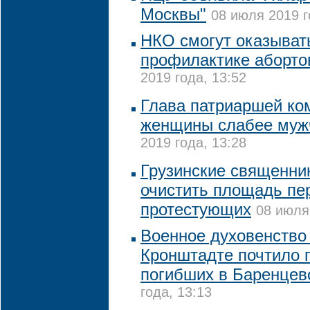
Москвы"
08 июля 2019 г
НКО смогут оказывать
профилактике абортов
2019 года, 13:52
Глава патриаршей ком
женщины слабее муж
2019 года, 13:28
Грузинские священни
очистить площадь пе
протестующих
08 июля
Военное духовенство 
Кронштадте почтило 
погибших в Баренцев
года, 13:13