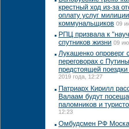
крестный ход из-за от
оплату услуг милиции
коммунальщиков
09 и
РПЦ призвала к "нау
спутников жизни
09 ию
Лукашенко опроверг 
переговорах с Путины
предстоящей поездки
2019 года, 12:27
Патриарх Кирилл расс
Валаам будут посеща
паломников и турист
12:23
Омбудсмен РФ Моска