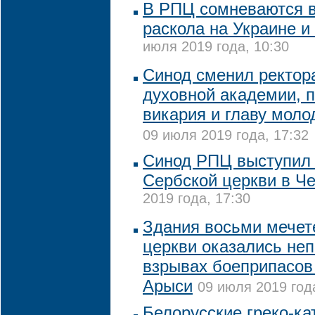
В РПЦ сомневаются в
раскола на Украине и
июля 2019 года, 10:30
Синод сменил ректор
духовной академии, 
викария и главу мол
09 июля 2019 года, 17:32
Синод РПЦ выступил 
Сербской церкви в Ч
2019 года, 17:30
Здания восьми мечет
церкви оказались не
взрывах боеприпасов 
Арыси
09 июля 2019 год
Белорусские греко-ка