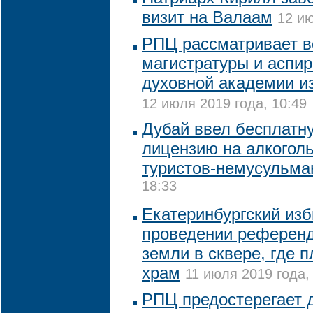
визит на Валаам
12 ию
РПЦ рассматривает в
магистратуры и аспи
духовной академии из
12 июля 2019 года, 10:49
Дубай ввел бесплатн
лицензию на алкогол
туристов-немусульма
18:33
Екатеринбургский изб
проведении референд
земли в сквере, где 
храм
11 июля 2019 года,
РПЦ предостерегает 