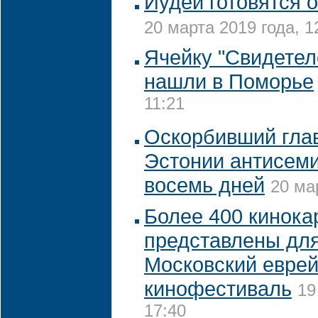
Иудеи готовятся 
20 марта 2019 года, 1
Ячейку "Свидетел
нашли в Поморье
11:21
Оскорбивший глав
Эстонии антисеми
восемь дней
20 ма
Более 400 кинока
представлены для
Московский еврей
кинофестиваль
19
17:40