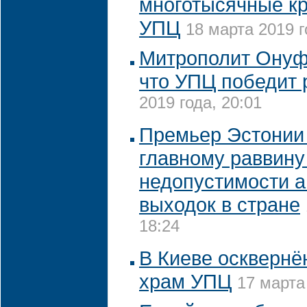
многотысячные к
УПЦ
18 марта 2019 г
Митрополит Онуф
что УПЦ победит 
2019 года, 20:01
Премьер Эстонии
главному раввину
недопустимости а
выходок в стране
18:24
В Киеве осквернё
храм УПЦ
17 марта