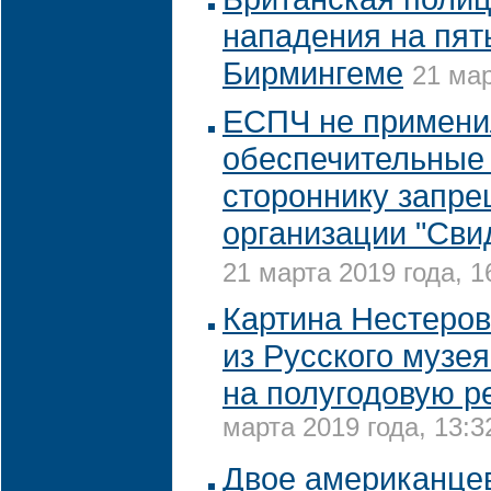
нападения на пят
Бирмингеме
21 мар
ЕСПЧ не примени
обеспечительные
стороннику запр
организации "Сви
21 марта 2019 года, 1
Картина Нестеров
из Русского музе
на полугодовую р
марта 2019 года, 13:3
Двое американце