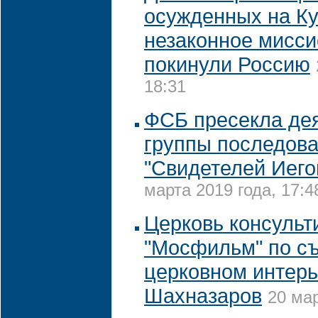
осужденных на Ку
незаконное мисси
покинули Россию
18:31
ФСБ пресекла де
группы последов
"Свидетелей Иего
марта 2019 года, 17:4
Церковь консульт
"Мосфильм" по с
церковном интерь
Шахназаров
20 мар