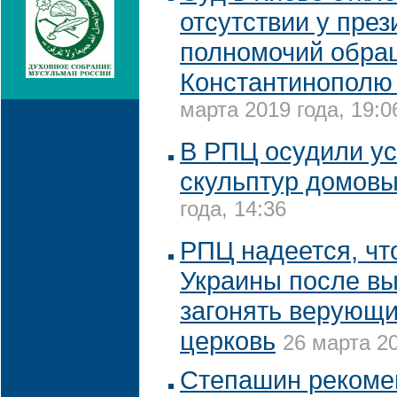
отсутствии у през
полномочий обра
Константинополю
марта 2019 года, 19:0
В РПЦ осудили ус
скульптур домов
года, 14:36
РПЦ надеется, чт
Украины после вы
загонять верующи
церковь
26 марта 20
Степашин рекоме