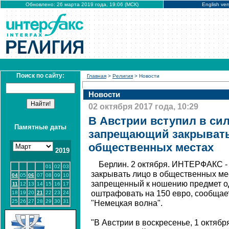
Обновлено: 26 марта 2019 года, 19:06 (МСК)
English ver
Поиск по сайту:
Главная
>
Религия
> Новости
Новости
02 октября 2017 года, 10:29
В Австрии вступил в сил
Памятные даты
запрещающий закрывать
общественных местах
2019
Берлин. 2 октября. ИНТЕРФАКС -
01
02
03
закрывать лицо в общественных мес
04
05
06
07
08
09
10
запрещенный к ношению предмет о
11
12
13
14
15
16
17
оштрафовать на 150 евро, сообщае
18
19
20
21
22
23
24
25
26
27
28
29
30
31
"Немецкая волна".
"В Австрии в воскресенье, 1 октября