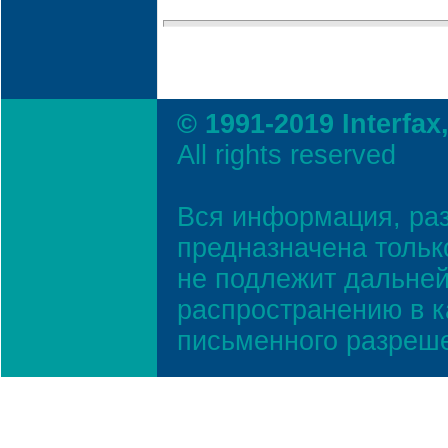
© 1991-2019 Interfax
All rights reserved
Вся информация, ра
предназначена тольк
не подлежит дальней
распространению в к
письменного разреш