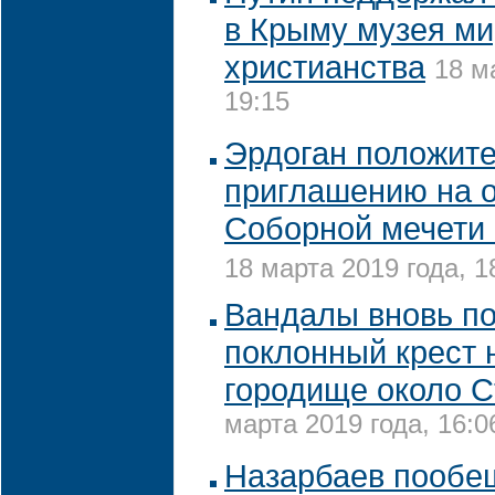
в Крыму музея ми
христианства
18 м
19:15
Эрдоган положите
приглашению на 
Соборной мечети 
18 марта 2019 года, 1
Вандалы вновь п
поклонный крест 
городище около 
марта 2019 года, 16:0
Назарбаев пообещ