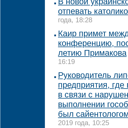
В новой украинск
отпевать католик
года, 18:28
Каир примет меж
конференцию, по
летию Примакова
16:19
Руководитель лип
предприятия, где
в связи с наруше
выполнении гособ
был сайентологом
2019 года, 10:25