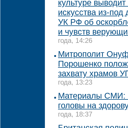
культуре выводит
искусства из-под 
УК РФ об оскорб
и чувств верующи
года, 14:26
Митрополит Онуф
Порошенко полож
захвату храмов 
года, 13:23
Материалы СМИ: 
головы на здоров
года, 18:37
Британская полиц