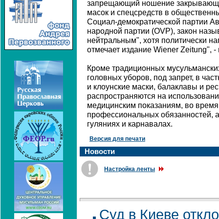
запрещающий ношение закрывающи
масок и спецсредств в общественн
Социал-демократической партии Ав
народной партии (OVP), закон назы
нейтральным", хотя политически на
отмечает издание Wiener Zeitung", 
Кроме традиционных мусульмански
головных уборов, под запрет, в ча
и клоунские маски, балаклавы и р
распространяются на использовани
медицинским показаниям, во время
профессиональных обязанностей, а 
гуляниях и карнавалах.
Версия для печати
Новости
Настройка ленты
Суд в Киеве откло