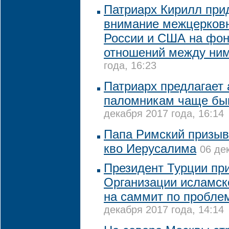
Патриарх Кирилл при
внимание межцерков
России и США на фо
отношений между ни
года, 16:23
Патриарх предлагает
паломникам чаще быв
декабря 2017 года, 16:14
Папа Римский призыва
кво Иерусалима
06 де
Президент Турции пр
Организации исламск
на саммит по пробле
декабря 2017 года, 14:14