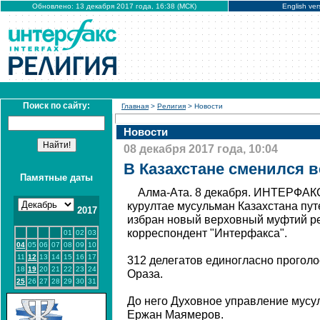
Обновлено: 13 декабря 2017 года, 16:38 (МСК)
English ver
Поиск по сайту:
Главная
>
Религия
> Новости
Новости
08 декабря 2017 года, 10:04
В Казахстане сменился 
Памятные даты
Алма-Ата. 8 декабря. ИНТЕРФАКС 
курултае мусульман Казахстана пу
2017
избран новый верховный муфтий ре
корреспондент "Интерфакса".
01
02
03
04
05
06
07
08
09
10
11
12
13
14
15
16
17
312 делегатов единогласно прогол
18
19
20
21
22
23
24
Ораза.
25
26
27
28
29
30
31
До него Духовное управление мусу
Ержан Маямеров.