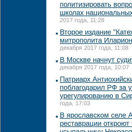
политизировать вопр
школах национальных
2017 года, 11:28
Второе издание "Кате
митрополита Иларион
декабря 2017 года, 11:08
В Москве начнут суди
декабря 2017 года, 10:07
Патриарх Антиохийск
поблагодарил РФ за у
урегулированию в Си
года, 17:03
В ярославском селе 
реставрации откроют
усыпальницу Некрас