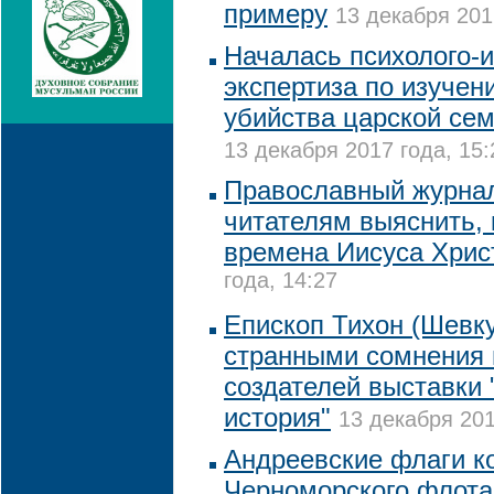
примеру
13 декабря 201
Началась психолого-
экспертиза по изучен
убийства царской сем
13 декабря 2017 года, 15:
Православный журна
читателям выяснить, 
времена Иисуса Хрис
года, 14:27
Епископ Тихон (Шевку
странными сомнения 
создателей выставки 
история"
13 декабря 201
Андреевские флаги к
Черноморского флота