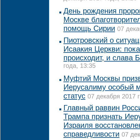
День рождения проро
Москве благотворите
помощь Сирии
07 дека
Пиотровский о ситуац
Исаакия Церкви: пока
происходит, и слава Б
года, 13:35
Муфтий Москвы приз
Иерусалиму особый 
статус
07 декабря 2017 г
Главный раввин Росс
Трампа признать Иер
Израиля восстановле
справедливости
07 дек