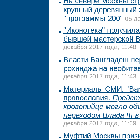
На севере Москвы ст
крупный деревянный 
"программы-200"
06 д
"Иконотека" получила
бывшей мастерской 
декабря 2017 года, 11:48
Власти Бангладеш пе
рохинджа на необита
декабря 2017 года, 11:43
Материалы СМИ: "Ва
православия.
Предст
кровопийце могло об
переходом Влада III 
декабря 2017 года, 11:39
Муфтий Москвы приз