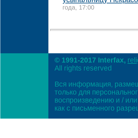
года, 17:00
© 1991-2017 Interfax,
rel
All rights reserved
Вся информация, размещ
только для персонально
воспроизведению и / ил
как с письменного разр