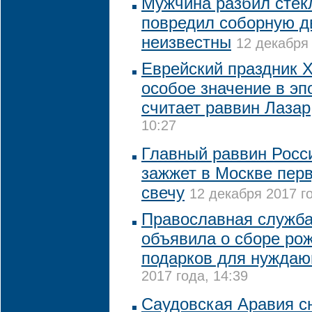
Мужчина разбил стек
повредил соборную д
неизвестны
12 декабря 
Еврейский праздник 
особое значение в эп
считает раввин Лазар
10:27
Главный раввин Росси
зажжет в Москве пер
свечу
12 декабря 2017 го
Православная служба
объявила о сборе ро
подарков для нужда
2017 года, 14:39
Саудовская Аравия с