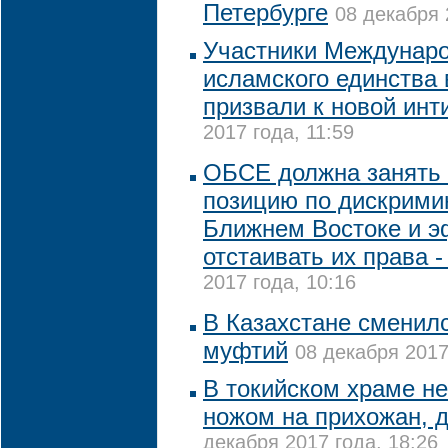
Петербурге
08 декабря 
Участники Междунар
исламского единства 
призвали к новой ин
2017 года, 11:59
ОБСЕ должна занять
позицию по дискрими
Ближнем Востоке и 
отстаивать их права 
2017 года, 10:16
В Казахстане сменил
муфтий
08 декабря 2017
В токийском храме не
ножом на прихожан, 
декабря 2017 года, 18:26