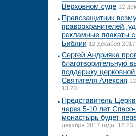
Верховном суде
12 де
Правозащитник возм
правоохранителей, у
рекламные плакаты с
Библии
12 декабря 2017 
Сергей Андрияка про
благотворительную в
поддержку церковной
Святителя Алексия
12
13:20
Представитель Церкви
через 5-10 лет Спасо
монастырь будет пере
декабря 2017 года, 12:23