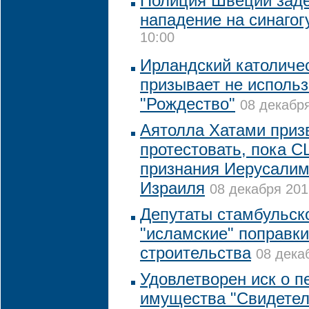
Полиция Швеции заде
нападение на синагог
10:00
Ирландский католиче
призывает не использ
"Рождество"
08 декабря
Аятолла Хатами приз
протестовать, пока С
признания Иерусалим
Израиля
08 декабря 201
Депутаты стамбульск
"исламские" поправки
строительства
08 дека
Удовлетворен иск о п
имущества "Свидетел