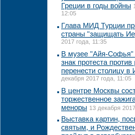
Греции в годы войны
12:05
Глава МИД Турции пр
страны "защищать Ие
2017 года, 11:35
В музее "Айя-Софья"
знак протеста проти
перенести столицу в
декабря 2017 года, 11:05
В центре Москвы сос
торжественное зажиг
меноры
13 декабря 2017
Выставка картин, по
святым, и Рождестве