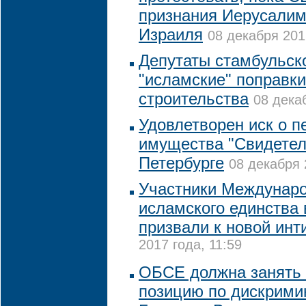
признания Иерусалим
Израиля
08 декабря 201
Депутаты стамбульск
"исламские" поправки
строительства
08 дека
Удовлетворен иск о п
имущества "Свидетел
Петербурге
08 декабря 
Участники Междунар
исламского единства 
призвали к новой ин
2017 года, 11:59
ОБСЕ должна занять
позицию по дискрими