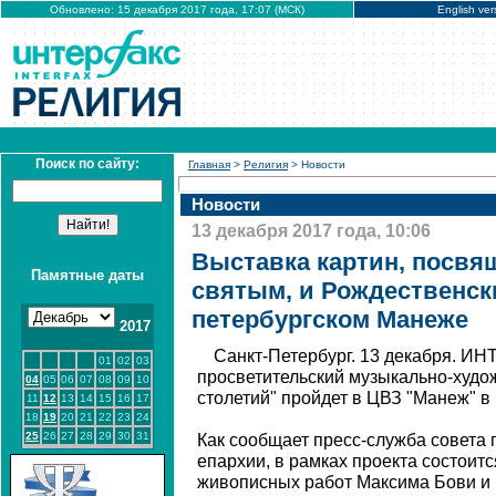
Обновлено: 15 декабря 2017 года, 17:07 (МСК)
English ver
Поиск по сайту:
Главная
>
Религия
> Новости
Новости
13 декабря 2017 года, 10:06
Выставка картин, посвя
Памятные даты
святым, и Рождественск
петербургском Манеже
2017
Санкт-Петербург. 13 декабря. И
01
02
03
просветительский музыкально-худо
04
05
06
07
08
09
10
столетий" пройдет в ЦВЗ "Манеж" в
11
12
13
14
15
16
17
18
19
20
21
22
23
24
25
26
27
28
29
30
31
Как сообщает пресс-служба совета 
епархии, в рамках проекта состоит
живописных работ Максима Бови и