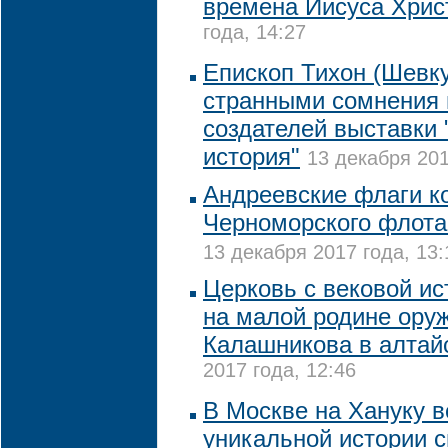
времена Иисуса Хрис
года, 14:27
Епископ Тихон (Шевку
странными сомнения 
создателей выставки 
история"
13 декабря 201
Андреевские флаги к
Черноморского флота
13 декабря 2017 года, 13:
Церковь с вековой ис
на малой родине ору
Калашникова в алтай
2017 года, 12:46
В Москве на Хануку 
уникальной истории с