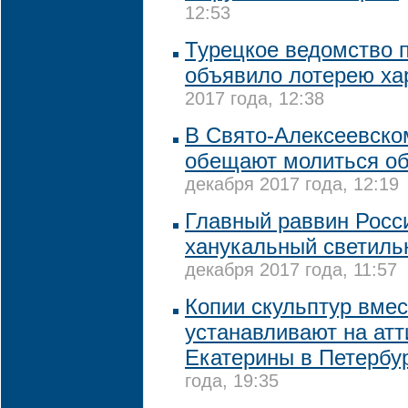
12:53
Турецкое ведомство 
объявило лотерею х
2017 года, 12:38
В Свято-Алексеевско
обещают молиться о
декабря 2017 года, 12:19
Главный раввин Росс
ханукальный светильн
декабря 2017 года, 11:57
Копии скульптур вмес
устанавливают на атт
Екатерины в Петербу
года, 19:35