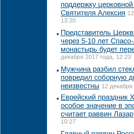
поддержку церковной
Святителя Алексия
12
13:20
Представитель Церкви
через 5-10 лет Спасо
монастырь будет пере
декабря 2017 года, 12:23
Мужчина разбил стек
повредил соборную д
неизвестны
12 декабря 
Еврейский праздник 
особое значение в эп
считает раввин Лазар
10:27
Главный раввин Росси