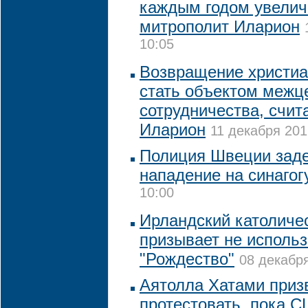
каждым годом увелич
митрополит Иларион
10:05
Возвращение христиа
стать объектом межц
сотрудничества, счит
Иларион
11 декабря 201
Полиция Швеции заде
нападение на синагог
10:00
Ирландский католиче
призывает не использ
"Рождество"
08 декабря
Аятолла Хатами приз
протестовать, пока С