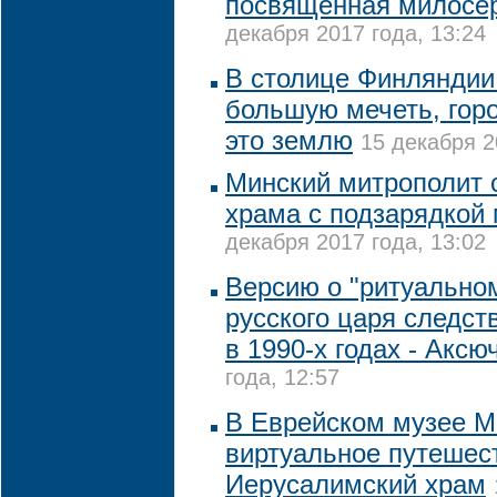
посвященная милосе
декабря 2017 года, 13:24
В столице Финляндии 
большую мечеть, гор
это землю
15 декабря 2
Минский митрополит 
храма с подзарядкой
декабря 2017 года, 13:02
Версию о "ритуально
русского царя следст
в 1990-х годах - Аксю
года, 12:57
В Еврейском музее М
виртуальное путешес
Иерусалимский храм