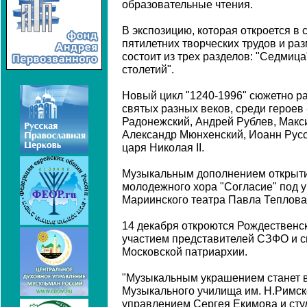
образовательные чтения.
В экспозицию, которая откроется в с
пятилетних творческих трудов и р
состоит из трех разделов: "Седмица
столетий".
Новый цикл "1240-1996" сюжетно ра
святых разных веков, среди героев
Радонежский, Андрей Рублев, Макси
Александр Мюнхенский, Иоанн Русс
царя Николая II.
Музыкальным дополнением открыти
молодежного хора "Согласие" под 
Мариинского театра Павла Теплова
14 декабря откроются Рождественс
участием представителей СЗФО и 
Московской патриархии.
"Музыкальным украшением станет 
Музыкального училища им. Н.Римск
управлением Сергея Екимова и сту