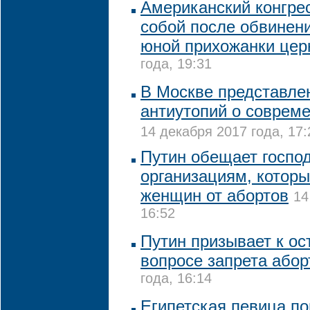
Американский конгре
собой после обвинен
юной прихожанки цер
года, 19:31
В Москве представле
антиутопий о соврем
14 декабря 2017 года, 17:
Путин обещает госпо
организациям, которы
женщин от абортов
14
16:52
Путин призывает к ос
вопросе запрета абор
года, 16:14
Египетская певица по