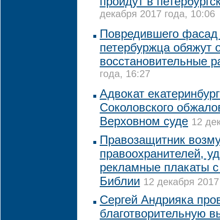
пройдут в петербург
декабря 2017 года, 10:06
Повредившего фасад
петербуржца обяжут 
восстановительные р
года, 16:27
Адвокат екатеринбург
Соколовского обжало
Верховном суде
12 де
Правозащитник возм
правоохранителей, у
рекламные плакаты с
Библии
12 декабря 2017 
Сергей Андрияка про
благотворительную в