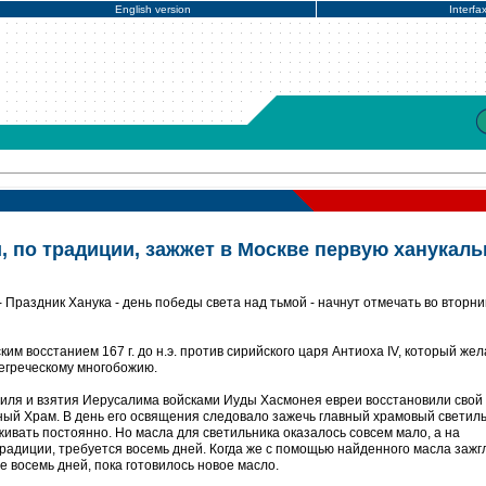
English version
Interfa
, по традиции, зажжет в Москве первую ханукал
Праздник Ханука - день победы света над тьмой - начнут отмечать во вторни
им восстанием 167 г. до н.э. против сирийского царя Антиоха IV, который же
егреческому многобожию.
аиля и взятия Иерусалима войсками Иуды Хасмонея евреи восстановили свой
ый Храм. В день его освящения следовало зажечь главный храмовый светиль
живать постоянно. Но масла для светильника оказалось совсем мало, а на
традиции, требуется восемь дней. Когда же с помощью найденного масла зажг
е восемь дней, пока готовилось новое масло.