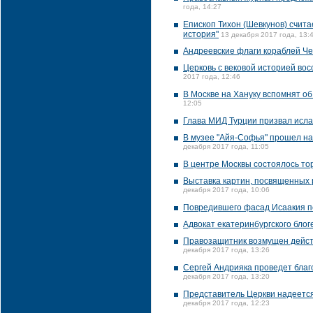
года, 14:27
Епископ Тихон (Шевкунов) счита
история"
13 декабря 2017 года, 13:
Андреевские флаги кораблей Че
Церковь с вековой историей во
2017 года, 12:46
В Москве на Хануку вспомнят об
12:05
Глава МИД Турции призвал исл
В музее "Айя-Софья" прошел на
декабря 2017 года, 11:05
В центре Москвы состоялось т
Выставка картин, посвященных 
декабря 2017 года, 10:06
Повредившего фасад Исаакия п
Адвокат екатеринбургского блог
Правозащитник возмущен дейст
декабря 2017 года, 13:26
Сергей Андрияка проведет благ
декабря 2017 года, 13:20
Представитель Церкви надеется
декабря 2017 года, 12:23