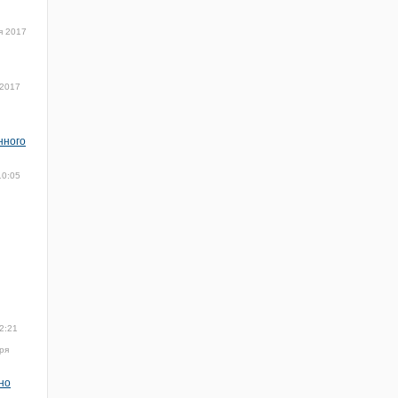
я 2017
 2017
нного
10:05
2:21
ря
но