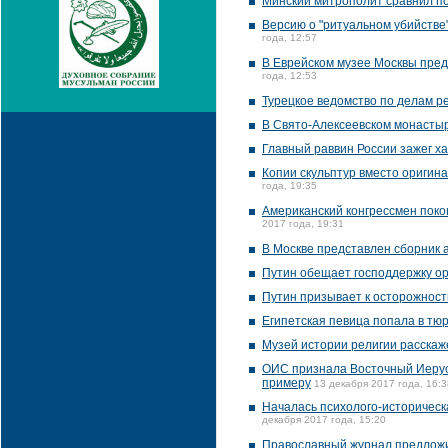
Минский митрополит сравнил п
Версию о "ритуальном убийстве"
года, 12:57
В Еврейском музее Москвы пред
года, 12:53
Турецкое ведомство по делам 
В Свято-Алексеевском монасты
Главный раввин России зажег ха
Копии скульптур вместо оригин
года, 19:35
Американский конгрессмен поко
2017 года, 19:31
В Москве представлен сборник 
Путин обещает господдержку ор
Путин призывает к осторожност
Египетская певица попала в тюр
Музей истории религии расскаже
ОИС признала Восточный Иерус
примеру
13 декабря 2017 года, 16:3
Началась психолого-историческа
декабря 2017 года, 15:20
Православный журнал предложил