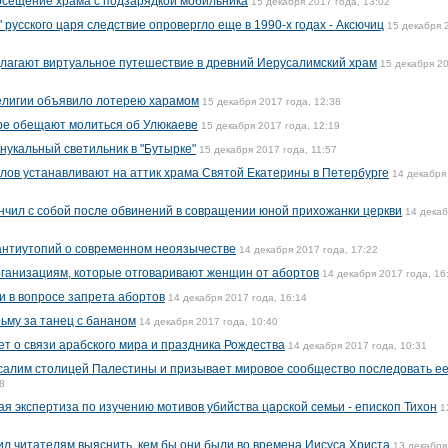
осещение храма с подзарядкой мобильника
15 декабря 2017 года, 13:02
 русского царя следствие опровергло еще в 1990-х годах - Аксючиц
15 декабря 
лагают виртуальное путешествие в древний Иерусалимский храм
15 декабря 2
религии объявило лотерею харамом
15 декабря 2017 года, 12:38
ре обещают молиться об Улюкаеве
15 декабря 2017 года, 12:19
нукальный светильник в "Бутырке"
15 декабря 2017 года, 11:57
алов устанавливают на аттик храма Святой Екатерины в Петербурге
14 декабря
нчил с собой после обвинений в совращении юной прихожанки церкви
14 дека
антиутопий о современном неоязычестве
14 декабря 2017 года, 17:22
ганизациям, которые отговаривают женщин от абортов
14 декабря 2017 года, 16
и в вопросе запрета абортов
14 декабря 2017 года, 16:14
ьму за танец с бананом
14 декабря 2017 года, 10:40
т о связи арабского мира и праздника Рождества
14 декабря 2017 года, 10:31
алим столицей Палестины и призывает мировое сообщество последовать е
8
я экспертиза по изучению мотивов убийства царской семьи - епископ Тихон
1
 читателям выяснить, кем бы они были во времена Иисуса Христа
13 декабря