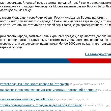
нуют восемь дней, каждый вечер зажигая по одной новой свече в специальном
ня вечером на площади Революции в Москве главный раввин России Берл Лаз
ую ханукальную свечу.
езидент Федерации еврейских общин России Александр Борода напомнил, чт
много значат для еврейского народа: "Всевышний даровал евреям чудо с хра
 за то, что они не отступили от своей веры тогда, когда приверженность ей 
рию своего народа, память о наших храбрых предках, о ценностях, дарованн
 поколениям. Зажигая ханукальный светильник у себя дома или на празднован
оторому стали свидетелями наши предки более 2000 лет назад, и это привед
уверен А.Борода.
На главную стра
готовке взрыва Казанского собора в Петербурге
15 декабря 2017 года, 17:07
ни обеспокоено проявлением экстремистских настроений в регионе
15 декабр
а, посвященная милосердию в России
15 декабря 2017 года, 13:24
строить большую мечеть, город не выделил под это землю
15 декабря 2017 года,