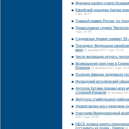
Мужчина разбил стекло Исаакия
Еврейский праздник Ханука при
года, 10:27
Главный раввин России, по трад
Православная служба "Милосер
года, 14:39
Саудовская Аравия снимает 35-
Президент Федерации еврейских
кино
11 декабря 2017 года, 10:20
Число желающих изучать теолог
Возвращение христиан в Сирию 
Иларион
11 декабря 2017 года, 10:
Полиция Швеции задержала трои
Ирландский католический свяще
Аятолла Хатами призвал всех м
столицей Израиля
08 декабря 201
Депутаты стамбульского района
Удовлетворен иск о передаче г
Участники Международной конфе
2017 года, 11:59
ОБСЕ должна занять принципиа
отстаивать их права - Лавров
08