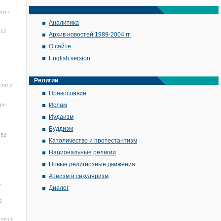
2017
Аналитика
017
Архив новостей 1989-2004 гг.
О сайте
English version
Религии
 2017
Православие
бря
Ислам
Иудаизм
Буддизм
:52
Католичество и протестантизм
Национальные религии
Новые религиозные движения
Атеизм и секуляризм
е
Диалог
3
 2017