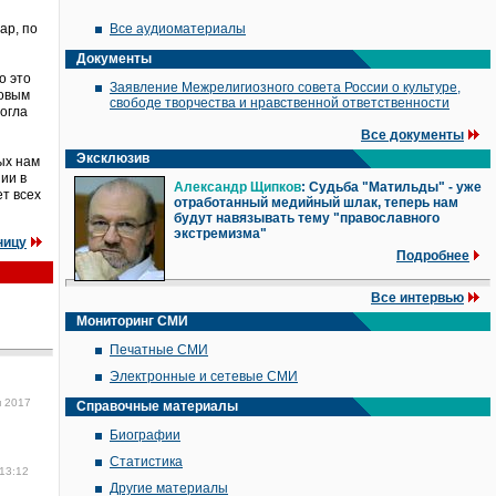
ар, по
Все аудиоматериалы
Документы
о это
Заявление Межрелигиозного совета России о культуре,
мовым
свободе творчества и нравственной ответственности
могла
Все документы
Эксклюзив
ых нам
ии в
Александр Щипков
: Судьба "Матильды" - уже
ет всех
отработанный медийный шлак, теперь нам
будут навязывать тему "православного
экстремизма"
ницу
Подробнее
Все интервью
Мониторинг СМИ
Печатные СМИ
Электронные и сетевые СМИ
я 2017
Справочные материалы
Биографии
Статистика
 13:12
Другие материалы