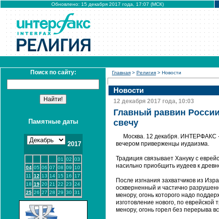
Обновлено: 15 декабря 2017 года, 17:07 (МСК)
Поиск по сайту:
Главная
>
Религия
> Новости
Новости
12 декабря 2017 года, 10:03
Главный раввин России
Памятные даты
свечу
Москва. 12 декабря. ИНТЕРФАКС - 
2017
вечером приверженцы иудаизма.
Традиция связывает Хануку с еврейск
01
02
03
насильно приобщить иудеев к древн
04
05
06
07
08
09
10
11
12
13
14
15
16
17
После изгнания захватчиков из Изр
18
19
20
21
22
23
24
оскверненный и частично разрушенн
25
26
27
28
29
30
31
менору, огонь которого надо поддер
изготовление нового, по еврейской 
менору, огонь горел без перерыва вс