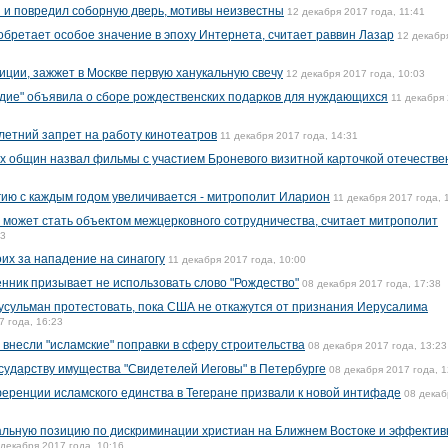
 и повредил соборную дверь, мотивы неизвестны
12 декабря 2017 года, 11:41
обретает особое значение в эпоху Интернета, считает раввин Лазар
12 декабр
иции, зажжет в Москве первую ханукальную свечу
12 декабря 2017 года, 10:03
дие" объявила о сборе рождественских подарков для нуждающихся
11 декабря
летний запрет на работу кинотеатров
11 декабря 2017 года, 14:31
 общин назвал фильмы с участием Броневого визитной карточкой отечестве
ию с каждым годом увеличивается - митрополит Иларион
11 декабря 2017 года, 
может стать объектом межцерковного сотрудничества, считает митрополит
03
х за нападение на синагогу
11 декабря 2017 года, 10:00
нник призывает не использовать слово "Рождество"
08 декабря 2017 года, 17:38
усульман протестовать, пока США не откажутся от признания Иерусалима
7 года, 16:23
 внесли "исламские" поправки в сферу строительства
08 декабря 2017 года, 13:23
осударству имущества "Свидетелей Иеговы" в Петербурге
08 декабря 2017 года, 1
ренции исламского единства в Тегеране призвали к новой интифаде
08 декаб
льную позицию по дискриминации христиан на Ближнем Востоке и эффектив
 декабря 2017 года, 10:16