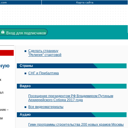
x.com
Карта сайта
Вход
для подписчиков
Сделать страницу
"Религия" стартовой
ьную
Страны
СНГ и Прибалтика
к
Видео
лал
Посещение президентом РФ Владимиром Путиным
Архиерейского Собора 2017 года
Все видеоматериалы
ник –
Аудио
ли
Гимн программы строительства 200 новых храмов Москвы