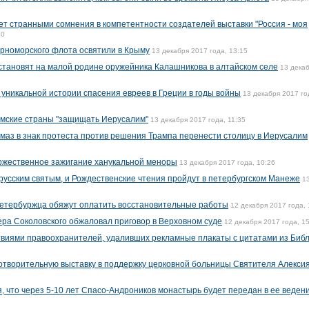
ет странными сомнения в компетентности создателей выставки "Россия - моя
40
рноморского флота освятили в Крыму
13 декабря 2017 года, 13:15
сстановят на малой родине оружейника Калашникова в алтайском селе
13 дека
 уникальной истории спасения евреев в Греции в годы войны
13 декабря 2017 го
амские страны "защищать Иерусалим"
13 декабря 2017 года, 11:35
маз в знак протеста против решения Трампа перенести столицу в Иерусалим
оржественное зажигание ханукальной меноры
13 декабря 2017 года, 10:26
русским святым, и Рождественские чтения пройдут в петербургском Манеже
1
етербуржца обяжут оплатить восстановительные работы
12 декабря 2017 года, 
ера Соколовского обжаловал приговор в Верховном суде
12 декабря 2017 года, 1
виями правоохранителей, удаливших рекламные плакаты с цитатами из Биб
отворительную выставку в поддержку церковной больницы Святителя Алекси
, что через 5-10 лет Спасо-Андроников монастырь будет передан в ее веден