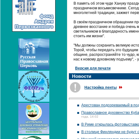
В память об этом чуде Хануку празд
праздничном восьмисвечнике. Сегод
многолетней традиции, зажжет перв
В своём праздничном обращении пр
древнее восстание и победа очень 
светильником в благодарность именно
стоить им жизни".
"Мы должны сохранить великую исто
Торой, чтобы передать это будущим
общине, распространяйте то чудо, к
нас к новому духовному подъему", - 
Версия для печати
Новости
Настройка ленты
Арестован подозреваемый в под
Православное духовенство Куба
года, 14:02
В Риме открылась фотовыставк
В столице Финляндии не будут 