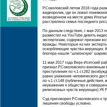
Р.Соколовский летом 2016 года раз
видеоролик, где он ловил покемоно
возведенном на месте дома Ипатье
расстреляна семья последнего рос
По данным следствия, с мая 2013 п
разместил на YouTube девять виде
экспертизам, содержат признаки в
вражды. Некоторые из них эксперты
оскорбляющие чувства верующих. Кр
блогера нашли "шпионскую" шарико
11 мая 2017 года Верх-Исетский ра
признал Р.Соколовского виновным 
преступления по ч.1 ст.282 (возбуж
равно унижение человеческого дост
по ч.1 ст.148 (публичные действия
неуважение к обществу и совершен
религиозных чувств верующих) УК 
Суд приговорил Р.Соколовского к т
лишения свободы условно.