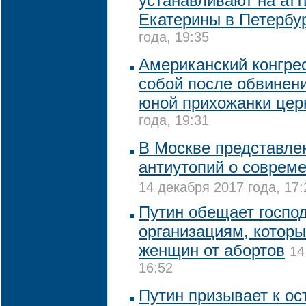
устанавливают на атт
Екатерины в Петербу
года, 19:35
Американский конгре
собой после обвинен
юной прихожанки цер
года, 19:31
В Москве представле
антиутопий о соврем
14 декабря 2017 года, 17:
Путин обещает госпо
организациям, которы
женщин от абортов
14
16:52
Путин призывает к ос