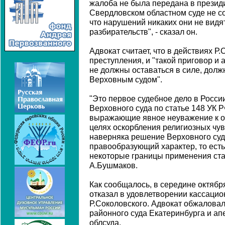
жалоба не была передана в президи
Свердловском областном суде не со
что нарушений никаких они не видят
разбирательств", - сказал он.
Адвокат считает, что в действиях Р.
преступления, и "такой приговор и
не должны оставаться в силе, дол
Верховным судом".
"Это первое судебное дело в Росси
Верховного суда по статье 148 УК 
выражающие явное неуважение к о
целях оскорбления религиозных чув
наверняка решение Верховного суд
правообразующий характер, то есть
некоторые границы применения стат
А.Бушмаков.
Как сообщалось, в середине октябр
отказал в удовлетворении кассаци
Р.Соколовского. Адвокат обжаловал
районного суда Екатеринбурга и а
облсуда.