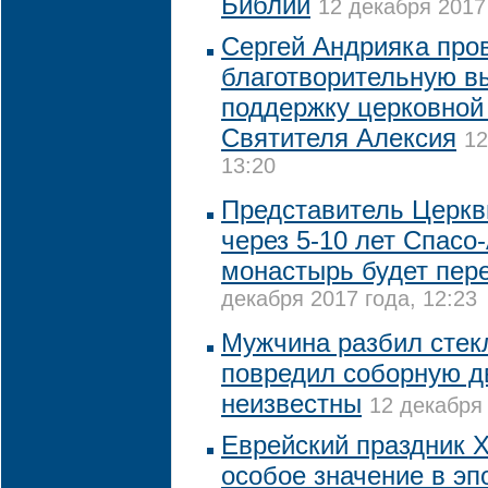
Библии
12 декабря 2017 
Сергей Андрияка про
благотворительную в
поддержку церковной
Святителя Алексия
12
13:20
Представитель Церкви
через 5-10 лет Спасо
монастырь будет пере
декабря 2017 года, 12:23
Мужчина разбил стек
повредил соборную д
неизвестны
12 декабря 
Еврейский праздник 
особое значение в эп