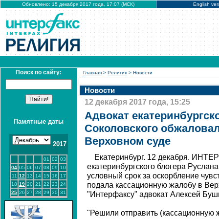
Обновлено: 15 декабря 2017 года, 17:07 (МСК)
English ver
Поиск по сайту:
Главная
>
Религия
> Новости
Новости
12 декабря 2017 года, 15:25
Адвокат екатеринбургско
Памятные даты
Соколовского обжаловал
Верховном суде
2017
Екатеринбург. 12 декабря. ИНТЕ
01
02
03
екатеринбургского блогера Руслана
04
05
06
07
08
09
10
условный срок за оскорбление чувс
11
12
13
14
15
16
17
подала кассационную жалобу в Вер
18
19
20
21
22
23
24
25
26
27
28
29
30
31
"Интерфаксу" адвокат Алексей Буш
"Решили отправить (кассационную ж