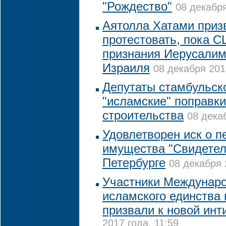
"Рождество"
08 декабря
Аятолла Хатами приз
протестовать, пока С
признания Иерусалим
Израиля
08 декабря 201
Депутаты стамбульск
"исламские" поправки
строительства
08 дека
Удовлетворен иск о п
имущества "Свидетел
Петербурге
08 декабря 
Участники Междунар
исламского единства 
призвали к новой ин
2017 года, 11:59