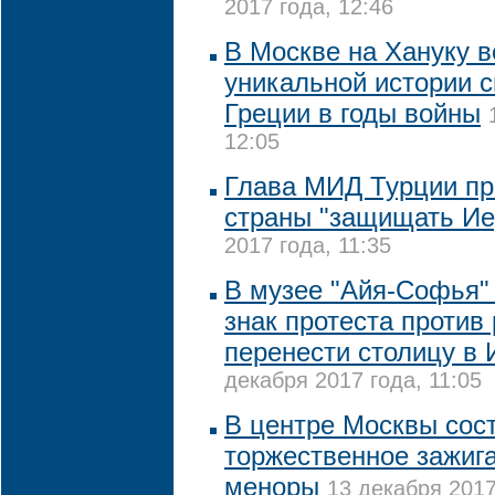
2017 года, 12:46
В Москве на Хануку 
уникальной истории с
Греции в годы войны
12:05
Глава МИД Турции пр
страны "защищать Ие
2017 года, 11:35
В музее "Айя-Софья"
знак протеста проти
перенести столицу в
декабря 2017 года, 11:05
В центре Москвы сос
торжественное зажиг
меноры
13 декабря 2017