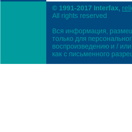
© 1991-2017 Interfax,
rel
All rights reserved
Вся информация, размещ
только для персонально
воспроизведению и / ил
как с письменного разр