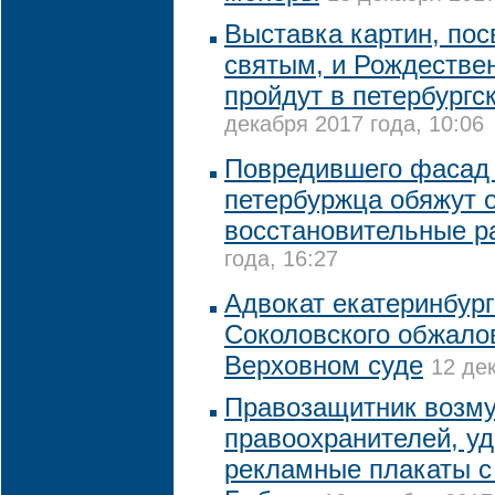
Выставка картин, по
святым, и Рождестве
пройдут в петербург
декабря 2017 года, 10:06
Повредившего фасад
петербуржца обяжут 
восстановительные р
года, 16:27
Адвокат екатеринбург
Соколовского обжало
Верховном суде
12 де
Правозащитник возм
правоохранителей, у
рекламные плакаты с