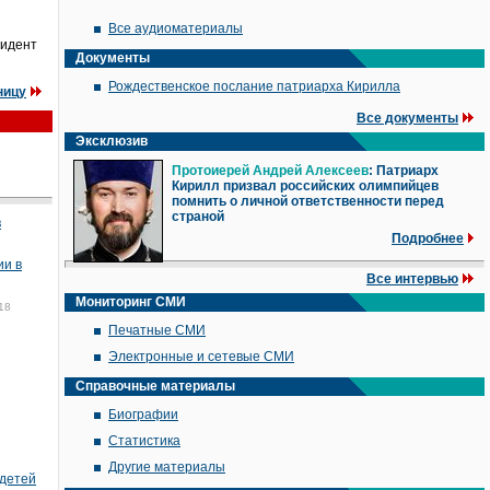
Все аудиоматериалы
зидент
Документы
Рождественское послание патриарха Кирилла
ницу
Все документы
Эксклюзив
Протоиерей Андрей Алексеев
: Патриарх
Кирилл призвал российских олимпийцев
помнить о личной ответственности перед
страной
в
Подробнее
ии в
Все интервью
Мониторинг СМИ
18
Печатные СМИ
Электронные и сетевые СМИ
Справочные материалы
Биографии
Статистика
Другие материалы
 детей