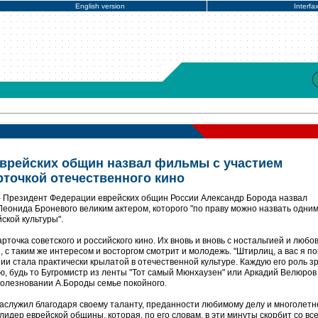
English version
Interfa
врейских общин назвал фильмы с участием
рточкой отечественного кино
- Президент Федерации еврейских общин России Александр Борода назвал
еонида Броневого великим актером, которого "по праву можно назвать одним
кой культуры".
арточка советского и российского кино. Их вновь и вновь с ностальгией и любо
с таким же интересом и восторгом смотрит и молодежь. "Штирлиц, а вас я п
ении стала практически крылатой в отечественной культуре. Каждую его роль з
, будь то Бугромистр из ленты "Тот самый Мюнхаузен" или Аркадий Велюров
оболезновании А.Бороды семье покойного.
заслужил благодаря своему таланту, преданности любимому делу и многолет
идер еврейской общины, которая, по его словам, в эти минуты скорбит со вс