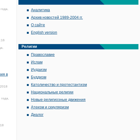
 года,
Аналитика
Архив новостей 1989-2004 гг.
О сайте
English version
:16
Религии
да,
Православие
Ислам
Иудаизм
ия в
Буддизм
Католичество и протестантизм
 2018
Национальные религии
 года,
Новые религиозные движения
Атеизм и секуляризм
Диалог
018