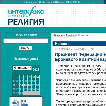
Обновлено: 12 февраля 2018 года, 13:58 (МСК)
Поиск по сайту:
Главная
>
Религия
> Новости
Новости
11 декабря 2017 года, 10:20
Президент Федерации е
Памятные даты
Броневого визитной ка
Москва. 11 декабря. ИНТЕРФАКС 
2018
скончавшегося в минувшую субботу Л
выдающихся представителей российс
01
02
03
04
"Фильмы с его участием - визитная к
05
06
07
08
09
10
11
пересматривает старшее поколение, 
12
13
14
15
16
17
18
остаться" - эта фраза в его исполн
19
20
21
22
23
24
25
принимали с восхищением и любовью
26
27
28
"Покровских ворот", - говорится в с
Такую горячую любовь зрителей он 
служению кинематографу, отмечает л