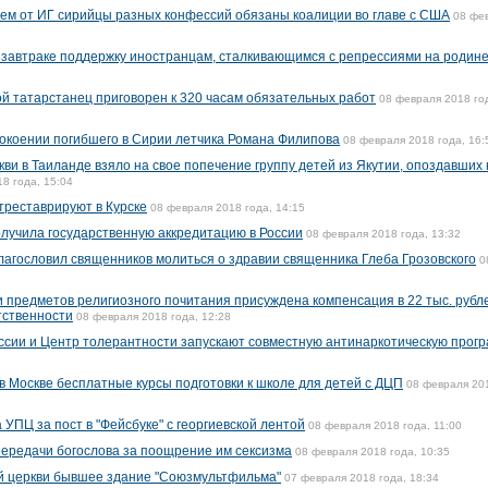
ием от ИГ сирийцы разных конфессий обязаны коалиции во главе с США
08 фе
 завтраке поддержку иностранцам, сталкивающимся с репрессиями на родин
й татарстанец приговорен к 320 часам обязательных работ
08 февраля 2018 го
окоении погибшего в Сирии летчика Романа Филипова
08 февраля 2018 года, 16:
ви в Таиланде взяло на свое попечение группу детей из Якутии, опоздавших 
8 года, 15:04
треставрируют в Курске
08 февраля 2018 года, 14:15
лучила государственную аккредитацию в России
08 февраля 2018 года, 13:32
благословил священников молиться о здравии священника Глеба Грозовского
0
и предметов религиозного почитания присуждена компенсация в 22 тыс. рубл
тственности
08 февраля 2018 года, 12:28
ссии и Центр толерантности запускают совместную антинаркотическую прог
в Москве бесплатные курсы подготовки к школе для детей с ДЦП
08 февраля 20
УПЦ за пост в "Фейсбуке" с георгиевской лентой
08 февраля 2018 года, 11:00
передачи богослова за поощрение им сексизма
08 февраля 2018 года, 10:35
й церкви бывшее здание "Союзмультфильма"
07 февраля 2018 года, 18:34