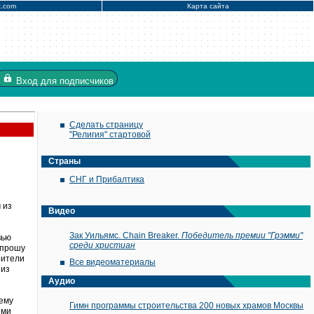
x.com
Карта сайта
Вход
для подписчиков
Сделать страницу
"Религия" стартовой
Страны
СНГ и Прибалтика
 из
Видео
Зак Уильямс. Chain Breaker.
Победитель премии "Грэмми"
вью
среди христиан
опрошу
рители
Все видеоматериалы
 из
Аудио
нему
Гимн программы строительства 200 новых храмов Москвы
еми