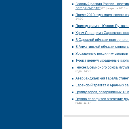
Главный раввин России - проти
лагеря смерти"
07 февраля 2018 го
После 2019 года могут ввести 
14:50
Приход храма в Южном Бутове 
Храм Серафима Саровского пос
В Одесской области повторно о
В Алматинской области сгорел 
Урожденную россиянку уволили 
Турист вернул украденные кирпи
Генсек Всемирного союза мусул
года, 14:22
Азербайджанская Габала станет
Еврейский трактат о брачных за
Группу воров, совершивших 13 
Группа салафитов в течение дву
года, 11:37