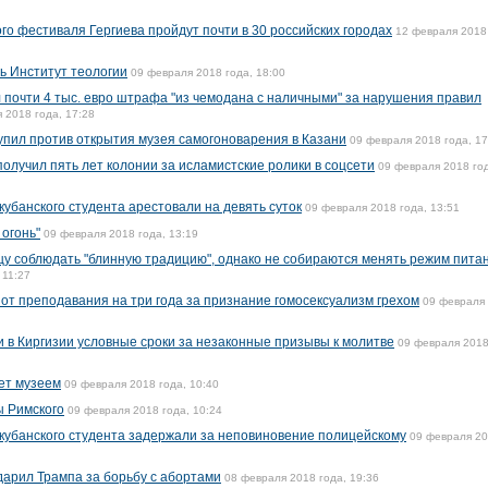
го фестиваля Гергиева пройдут почти в 30 российских городах
12 февраля 2018
ь Институт теологии
09 февраля 2018 года, 18:00
 почти 4 тыс. евро штрафа "из чемодана с наличными" за нарушения правил
 2018 года, 17:28
упил против открытия музея самогоноварения в Казани
09 февраля 2018 года, 17
олучил пять лет колонии за исламистские ролики в соцсети
09 февраля 2018 го
кубанского студента арестовали на девять суток
09 февраля 2018 года, 13:51
огонь"
09 февраля 2018 года, 13:19
у соблюдать "блинную традицию", однако не собираются менять режим питан
 11:27
от преподавания на три года за признание гомосексуализм грехом
09 февраля
и в Киргизии условные сроки за незаконные призывы к молитве
09 февраля 2018
нет музеем
09 февраля 2018 года, 10:40
ы Римского
09 февраля 2018 года, 10:24
 кубанского студента задержали за неповиновение полицейскому
09 февраля 2
арил Трампа за борьбу с абортами
08 февраля 2018 года, 19:36