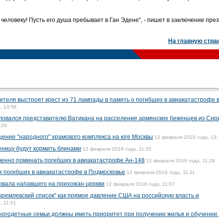
человеку! Пусть его душа пребывает в Ган Эдене", - пишет в заключение пре
На главную стра
ителя выстроят крест из 71 лампады в память о погибших в авиакатастрофе 
, 13:58
овался представителю Ватикана на расселение армянских беженцев из Сир
:29
ение "народного" храмового комплекса на юге Москвы
12 февраля 2018 года, 13:
ницу будут кормить блинами
12 февраля 2018 года, 11:35
твенно поминать погибших в авиакатастрофе Ан-148
12 февраля 2018 года, 11:28
х погибших в авиакатастрофе в Подмосковье
12 февраля 2018 года, 11:11
овала напавшего на прихожан церкви
12 февраля 2018 года, 11:07
кремлевский список" как прямое давление США на российскую власть и
, 11:01
 многодетные семьи должны иметь приоритет при получении жилья и обучении