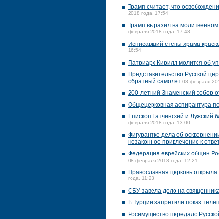
Трамп считает, что освобожден
2018 года, 17:54
Трамп выразил на молитвенном
февраля 2018 года, 17:48
Исписавший стены храма краско
16:54
Патриарх Кирилл молится об уп
Представительство Русской церк
обратный самолет
08 февраля 201
200-летний Знаменский собор о
Общецерковная аспирантура по
Епископ Гатчинский и Лужский 
февраля 2018 года, 13:00
Фигурантке дела об осквернени
незаконное привлечение к отве
Федерация еврейских общин Ро
08 февраля 2018 года, 12:21
Православная церковь открыла 
года, 11:23
СБУ завела дело на священника 
В Турции запретили показ теле
Росимущество передало Русско