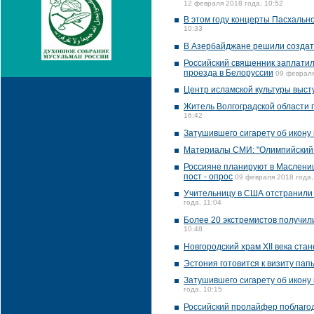
12 февраля 2018 года, 10:52
В этом году концерты Пасхально
10:33
В Азербайджане решили создат
Российский священник заплатил
проезда в Белоруссии
09 февраля
Центр исламской культуры выст
Житель Волгоградской области п
16:42
Затушившего сигарету об икону 
Материалы СМИ: "Олимпийский 
Россияне планируют в Маслениц
пост - опрос
09 февраля 2018 года,
Учительницу в США отстранили 
года, 11:04
Более 20 экстремистов получил
10:48
Новгородский храм XII века ста
Эстония готовится к визиту пап
Затушившего сигарету об икону
года, 10:15
Российский пролайфер поблагод