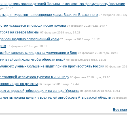
в инициативы законодателей Польши наказывать за формулировку "польские
да, 17:27
квоты для туристов на посещение храма Василия Блаженного
07 февраля 2018 го
остро нуждается в помощи после пожара
07 февраля 2018 года, 14:47
троят на севере Москвы
07 февраля 2018 года, 14:28
граблен недавно оскверненный храм
07 февраля 2018 года, 14:12
храм
07 февраля 2018 года, 10:31
из британского колледжа за упоминание о Боге
06 февраля 2018 года, 16:52
чи в тайский храм, чтобы обрести покой
06 февраля 2018 года, 16:35
ьманских ученых больше не видит причин противостоять России
06 февраля 20
 столицей исламского туризма в 2020 году
06 февраля 2018 года, 13:10
конах издан на русском
06 февраля 2018 года, 12:44
краж из церквей, обезвредили на западе Украины
06 февраля 2018 года, 11:44
х лет вымогала деньги у водителей автобусов в Атырауской области
06 феврал
Все нов