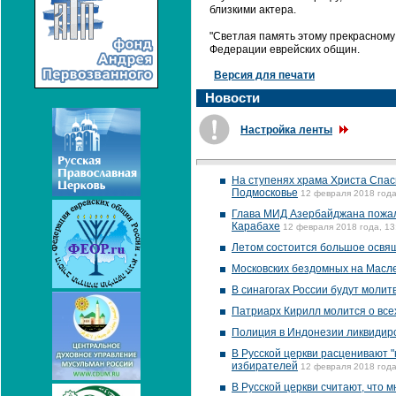
близкими актера.
"Светлая память этому прекрасному 
Федерации еврейских общин.
Версия для печати
Новости
Настройка ленты
На ступенях храма Христа Спас
Подмосковье
12 февраля 2018 года
Глава МИД Азербайджана пожал
Карабахе
12 февраля 2018 года, 13
Летом состоится большое освящ
Московских бездомных на Масле
В синагогах России будут моли
Патриарх Кирилл молится о все
Полиция в Индонезии ликвидир
В Русской церкви расценивают "
избирателей
12 февраля 2018 года
В Русской церкви считают, что