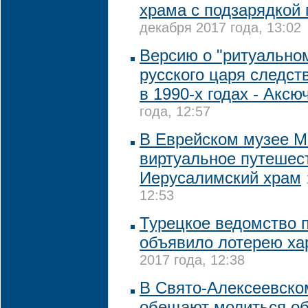
храма с подзарядкой
декабря 2017 года, 13:02
Версию о "ритуально
русского царя следст
в 1990-х годах - Аксю
года, 12:57
В Еврейском музее М
виртуальное путешес
Иерусалимский храм
12:53
Турецкое ведомство 
объявило лотерею х
2017 года, 12:38
В Свято-Алексеевско
обещают молиться о