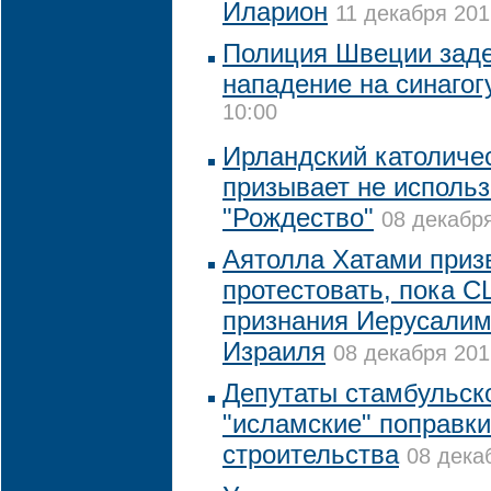
Иларион
11 декабря 201
Полиция Швеции заде
нападение на синагог
10:00
Ирландский католиче
призывает не использ
"Рождество"
08 декабря
Аятолла Хатами приз
протестовать, пока С
признания Иерусалим
Израиля
08 декабря 201
Депутаты стамбульск
"исламские" поправки
строительства
08 дека