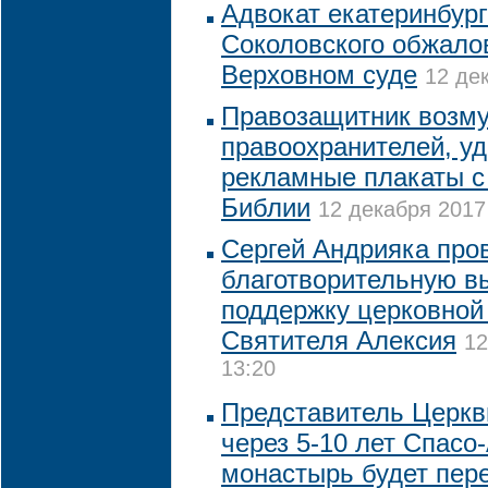
Адвокат екатеринбург
Соколовского обжало
Верховном суде
12 де
Правозащитник возм
правоохранителей, у
рекламные плакаты с
Библии
12 декабря 2017 
Сергей Андрияка про
благотворительную в
поддержку церковной
Святителя Алексия
12
13:20
Представитель Церкви
через 5-10 лет Спасо
монастырь будет пере