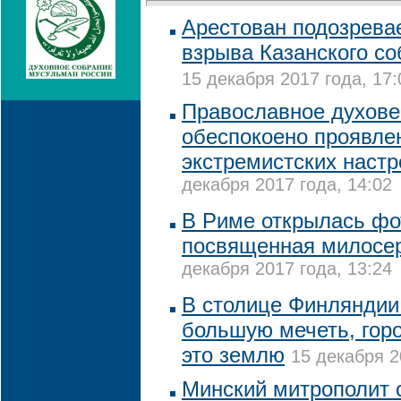
Арестован подозрева
взрыва Казанского со
15 декабря 2017 года, 17:
Православное духове
обеспокоено проявле
экстремистских настр
декабря 2017 года, 14:02
В Риме открылась фо
посвященная милосе
декабря 2017 года, 13:24
В столице Финляндии 
большую мечеть, гор
это землю
15 декабря 2
Минский митрополит 