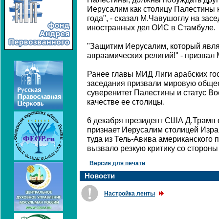
Иерусалим как столицу Палестины 
года", - сказал М.Чавушоглу на зас
иностранных дел ОИС в Стамбуле.
"Защитим Иерусалим, который явля
авраамических религий!" - призвал
Ранее главы МИД Лиги арабских гос
заседания призвали мировую общес
суверенитет Палестины и статус В
качестве ее столицы.
6 декабря президент США Д.Трамп 
признает Иерусалим столицей Израи
туда из Тель-Авива американского 
вызвало резкую критику со стороны
Версия для печати
Новости
Настройка ленты