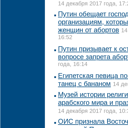
14 декабря 2017 года, 17:
Путин обещает госпо
организациям, которы
женщин от абортов
14
16:52
Путин призывает к ос
вопросе запрета абор
года, 16:14
Египетская певица по
танец с бананом
14 де
Музей истории религи
арабского мира и пра
14 декабря 2017 года, 10:
ОИС признала Восто