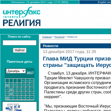
Обновлено: 15 декабря 2017 года, 17:07 (МСК)
English ver
Поиск по сайту:
Главная
>
Религия
> Новости
Новости
13 декабря 2017 года, 11:35
Глава МИД Турции призв
Памятные даты
страны "защищать Иеру
2017
Стамбул. 13 декабря. ИНТЕРФАКС
Турции Мевлют Чавушоглу призвал
01
02
03
Организации исламского сотруднич
04
05
06
07
08
09
10
продвигать признание Восточного 
11
12
13
14
15
16
17
Палестины среди других стран, соо
18
19
20
21
22
23
24
хюрриет".
25
26
27
28
29
30
31
"Мы, признающие Восточный Иерус
Палестины, должны побуждать друг