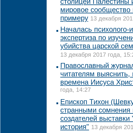
столицей Палестины 
мировое сообщество 
примеру
13 декабря 201
Началась психолого-
экспертиза по изучен
убийства царской сем
13 декабря 2017 года, 15:
Православный журна
читателям выяснить, 
времена Иисуса Хрис
года, 14:27
Епископ Тихон (Шевку
странными сомнения 
создателей выставки 
история"
13 декабря 201