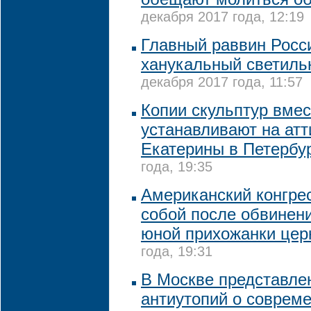
декабря 2017 года, 12:19
Главный раввин Росс
ханукальный светильн
декабря 2017 года, 11:57
Копии скульптур вмес
устанавливают на атт
Екатерины в Петербу
года, 19:35
Американский конгре
собой после обвинен
юной прихожанки цер
года, 19:31
В Москве представле
антиутопий о соврем