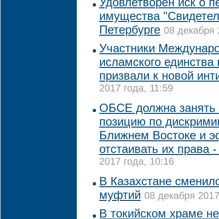
Удовлетворен иск о п
имущества "Свидетел
Петербурге
08 декабря 
Участники Междунар
исламского единства 
призвали к новой ин
2017 года, 11:59
ОБСЕ должна занять
позицию по дискрими
Ближнем Востоке и 
отстаивать их права 
2017 года, 10:16
В Казахстане сменил
муфтий
08 декабря 2017
В токийском храме не