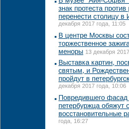
В музее "Айя-Софья"
знак протеста проти
перенести столицу в
декабря 2017 года, 11:05
В центре Москвы сос
торжественное зажиг
меноры
13 декабря 2017
Выставка картин, по
святым, и Рождестве
пройдут в петербург
декабря 2017 года, 10:06
Повредившего фасад
петербуржца обяжут 
восстановительные р
года, 16:27