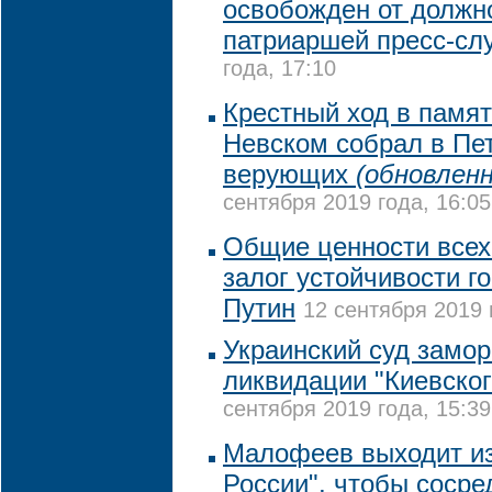
освобожден от должн
патриаршей пресс-сл
года, 17:10
Крестный ход в памя
Невском собрал в Пет
верующих
(обновленн
сентября 2019 года, 16:05
Общие ценности всех 
залог устойчивости го
Путин
12 сентября 2019 
Украинский суд замор
ликвидации "Киевског
сентября 2019 года, 15:39
Малофеев выходит и
России", чтобы сосре