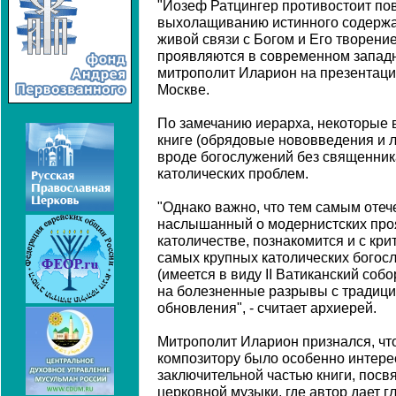
"Йозеф Ратцингер противостоит пов
выхолащиванию истинного содержан
живой связи с Богом и Его творени
проявляются в современном западно
митрополит Иларион на презентации
Москве.
По замечанию иерарха, некоторые 
книге (обрядовые нововведения и 
вроде богослужений без священника
католических проблем.
"Однако важно, что тем самым отеч
наслышанный о модернистских про
католичестве, познакомится и с кри
самых крупных католических богос
(имеется в виду II Ватиканский собор
на болезненные разрывы с традицие
обновления", - считает архиерей.
Митрополит Иларион признался, чт
композитору было особенно интере
заключительной частью книги, пос
церковной музыки, где автор дает г