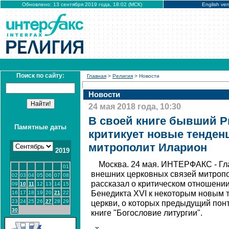
Обновлено: 13 сентября 2019 года, 18:02 (МСК)
English ver
Поиск по сайту:
Главная
>
Религия
> Новости
Новости
24 мая 2018 года, 10:30
В своей книге бывший Р
Памятные даты
критикует новые тенденц
митрополит Иларион
2019
Москва. 24 мая. ИНТЕРФАКС - Гл
01
внешних церковных связей митроп
02
03
04
05
06
07
08
рассказал о критическом отношени
09
10
11
12
13
14
15
Бенедикта XVI к некоторым новым 
16
17
18
19
20
21
22
23
24
25
26
27
28
29
церкви, о которых предыдущий пон
30
книге "Богословие литургии".