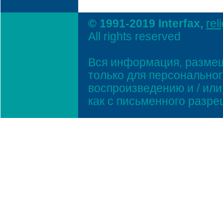
© 1991-2019 Interfax,
rel
All rights reserved
Вся информация, размещ
только для персонально
воспроизведению и / ил
как с письменного разр