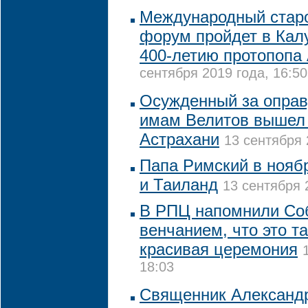
Международный стар
форум пройдет в Кал
400-летию протопопа
сентября 2019 года, 16:50
Осужденный за оправ
имам Велитов вышел 
Астрахани
13 сентября 
Папа Римский в нояб
и Таиланд
13 сентября 
В РПЦ напомнили Со
венчанием, что это та
красивая церемония
18:03
Священник Александ