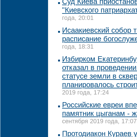
Суд Киева приостано
"Киевского патриарха
года, 20:01
Исаакиевский собор т
расписание богослуж
года, 18:31
Избирком Екатеринбур
отказал в проведени
статусе земли в сквер
планировалось строи
2019 года, 17:24
Российские евреи вп
памятник цыганам - 
сентября 2019 года, 17:07
Протодиакон Кураев 