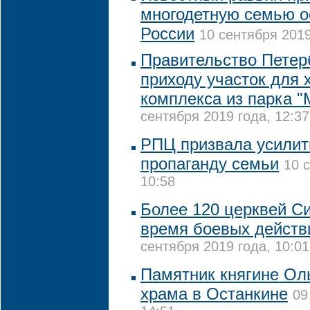
многодетную семью о
России
10 сентября 2019
Правительство Петер
приходу участок для 
комплекса из парка 
сентября 2019 года, 12:37
РПЦ призвала усилит
пропаганду семьи
10 
10:58
Более 120 церквей С
время боевых действи
сентября 2019 года, 10:01
Памятник княгине Оль
храма в Останкине
09