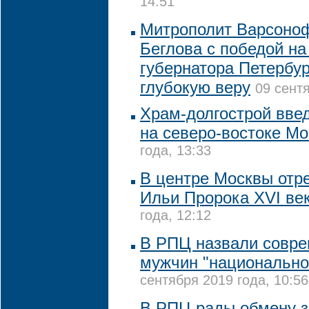
14:51
Митрополит Варсоно
Беглова с победой на
губернатора Петербур
глубокую веру
09 сентя
Храм-долгострой вве
на северо-востоке М
года, 13:33
В центре Москвы отр
Ильи Пророка XVI ве
года, 12:12
В РПЦ назвали совре
мужчин "национально
сентября 2019 года, 10:56
В РПЦ рады обмену 