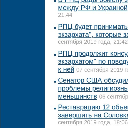
между РФ и Украиной
21:44
РПЦ будет принимать
экзархата", которые з
сентября 2019 года, 21:42
РПЦ продолжит консу
экзархатом" по повод
к ней
07 сентября 2019 г
Сенатор США обсудил
проблемы религиозны
меньшинств
06 сентябр
Реставрацию 12 объе
завершить на Соловка
сентября 2019 года, 18:06