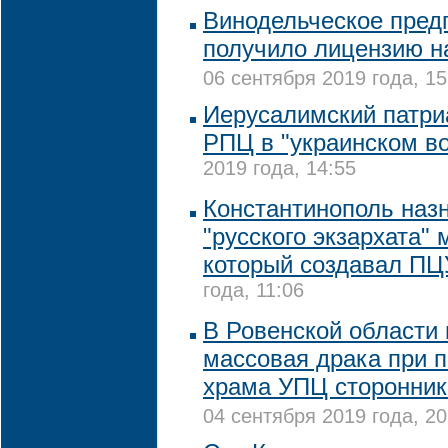
Винодельческое пред
получило лицензию н
06 сентября 2019 года, 15
Иерусалимский патри
РПЦ в "украинском в
2019 года, 14:55
Константинополь наз
"русского экзархата" 
который создавал ПЦ
года, 11:06
В Ровенской области
массовая драка при п
храма УПЦ сторонник
04 сентября 2019 года, 20