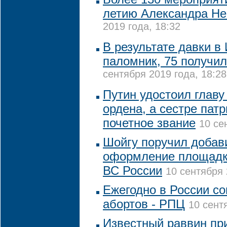
летию Александра Не
2019 года, 18:32
В результате давки в
паломник, 75 получи
сентября 2019 года, 18:28
Путин удостоил глав
ордена, а сестре пат
почетное звание
10 се
Шойгу поручил добав
оформление площадки
ВС России
10 сентября 
Ежегодно в России со
абортов - РПЦ
10 сент
Известный раввин пр