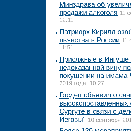
Минздрава об увелич
продажи алкоголя
11 с
12:11
Патриарх Кирилл оза
пьянства в России
11 
11:51
Присяжные в Ингушет
недоказанной вину п
покушении на имама 
2019 года, 10:27
Госдеп объявил о сан
высокопоставленных 
Сургуте в связи с де
Иеговы"
10 сентября 201
Более 130 мероприяти