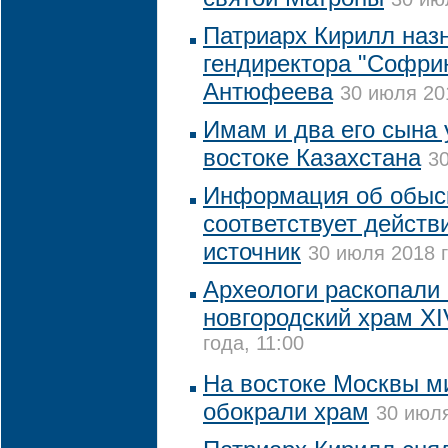
Патриарх Кирилл назн
гендиректора "Софри
Антюфеева
30 июля 20
Имам и два его сына 
востоке Казахстана
30
Информация об обыск
соответствует действ
источник
30 июля 2018 г
Археологи раскопали
новгородский храм XI
года, 11:00
На востоке Москвы м
обокрали храм
30 июля