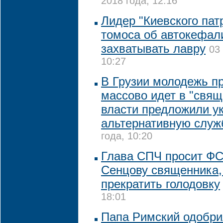
2018 года, 12:16
Лидер "Киевского пат
томоса об автокефали
захватывать лавру
03
10:27
В Грузии молодежь п
массово идет в "свящ
власти предложили у
альтернативную служ
года, 10:20
Глава СПЧ просит ФС
Сенцову священника,
прекратить голодовку
18:01
Папа Римский одобри