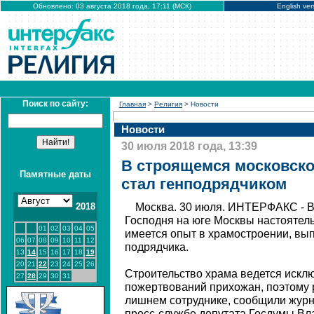
Обновлено: 03 августа 2018 года, 17:11 (МСК)
English ver
Поиск по сайту:
Главная
>
Религия
> Новости
Новости
30 июля 2018 года, 13:39
В строящемся московско
Памятные даты
стал генподрядчиком
2018
Москва. 30 июля. ИНТЕРФАКС - 
Господня на юге Москвы настоятель
01
02
03
04
05
имеется опыт в храмостроении, вы
06
07
08
09
10
11
12
подрядчика.
13
14
15
16
17
18
19
20
21
22
23
24
25
26
Строительство храма ведется исклю
27
28
29
30
31
пожертвований прихожан, поэтому 
лишнем сотруднике, сообщили журн
пресс-службе депутата Госдумы Вл