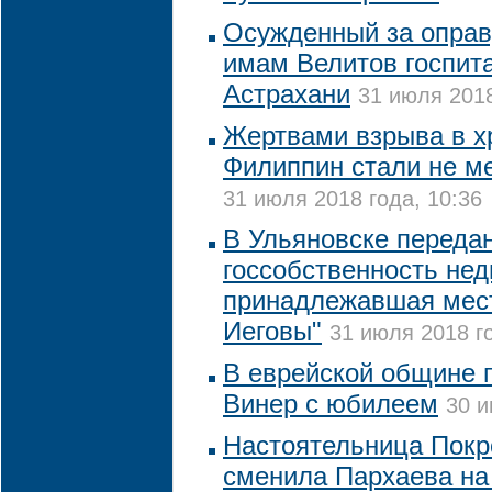
Осужденный за оправ
имам Велитов госпит
Астрахани
31 июля 2018
Жертвами взрыва в х
Филиппин стали не м
31 июля 2018 года, 10:36
В Ульяновске переда
госсобственность не
принадлежавшая мес
Иеговы"
31 июля 2018 го
В еврейской общине 
Винер с юбилеем
30 и
Настоятельница Покр
сменила Пархаева на