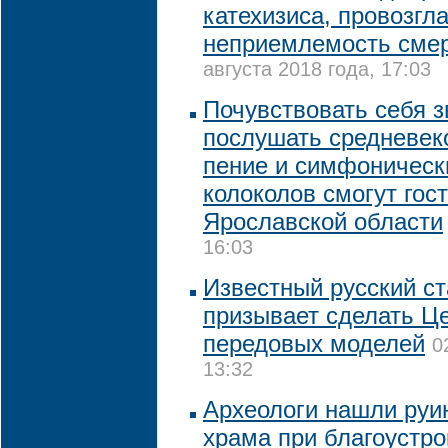
катехизиса, провозг
неприемлемость смер
августа 2018 года, 17:03
Почувствовать себя з
послушать средневек
пение и симфонически
колоколов смогут гос
Ярославской области
16:03
Известный русский с
призывает сделать Ц
передовых моделей
0
13:32
Археологи нашли руи
храма при благоустро