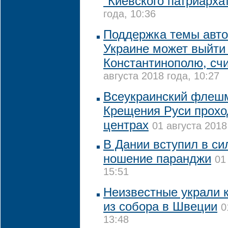
"Киевского патриарха
года, 10:36
Поддержка темы авт
Украине может выйти
Константинополю, сч
августа 2018 года, 10:27
Всеукраинский флешм
Крещения Руси прохо
центрах
01 августа 2018
В Дании вступил в си
ношение паранджи
01
15:51
Неизвестные украли 
из собора в Швеции
0
13:48