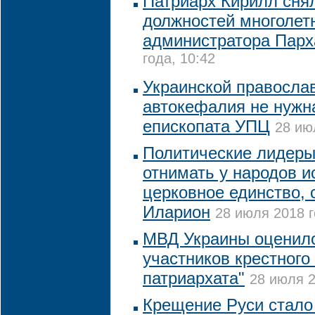
Патриарх Кирилл снял
должностей многолетн
администратора Парх
года, 10:42
Украинской правосла
автокефалия не нужна
епископата УПЦ
28 ию
Политические лидеры
отнимать у народов и
церковное единство, 
Иларион
28 июля 2018 г
МВД Украины оценило
участников крестного
патриархата"
28 июля 2
Крещение Руси стало