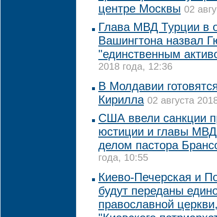
центре Москвы
02 авгу
Глава МВД Турции в о
Вашингтона назвал Г
"единственным актив
2018 года, 12:36
В Молдавии готовятся
Кирилла
02 августа 2018
США ввели санкции п
юстиции и главы МВД 
делом пастора Бранс
года, 10:55
Киево-Печерская и П
будут переданы едино
православной церкви,