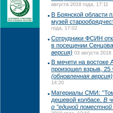
августа 2018 года, 17:11
В Брянской области п
музей старообрядчес
года, 17:02
Сотрудники ФСИН отк
в посещении Сенцов
версия)
03 августа 2018 
В мечети на востоке 
произошел взрыв, 25 
(обновленная версия)
14:20
Материалы СМИ: "Том
дешевой колбасе.
В 
о "единой поместной