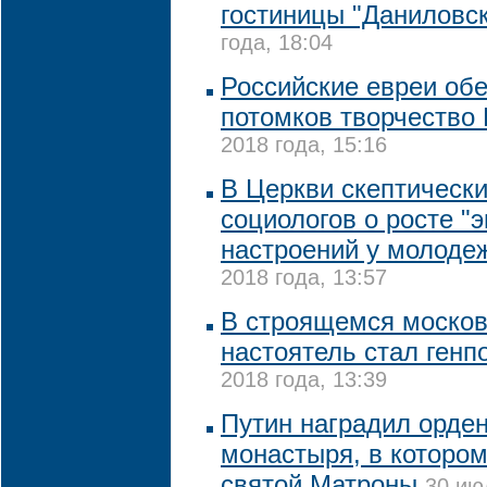
гостиницы "Даниловс
года, 18:04
Российские евреи об
потомков творчество
2018 года, 15:16
В Церкви скептическ
социологов о росте "
настроений у молоде
2018 года, 13:57
В строящемся моско
настоятель стал ген
2018 года, 13:39
Путин наградил орде
монастыря, в которо
святой Матроны
30 ию