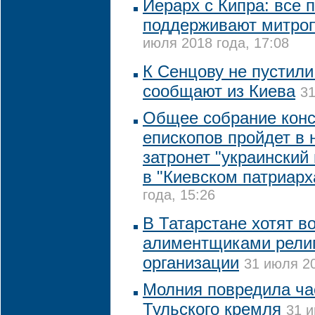
Иерарх с Кипра: все
поддерживают митро
июля 2018 года, 17:08
К Сенцову не пустили
сообщают из Киева
31
Общее собрание конс
епископов пройдет в 
затронет "украинский
в "Киевском патриарх
года, 15:26
В Татарстане хотят в
алиментщиками рели
организации
31 июля 20
Молния повредила ча
Тульского кремля
31 и