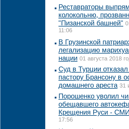
Реставраторы выпрям
колокольню, прозван
"Пизанской башней"
0
11:06
В Грузинской патриар
легализацию марихуа
нации
01 августа 2018 го
Суд в Турции отказа
пастору Брансону в о
домашнего ареста
31 
Порошенко уволил чи
обещавшего автокеф
Крещения Руси - СМ
17:56