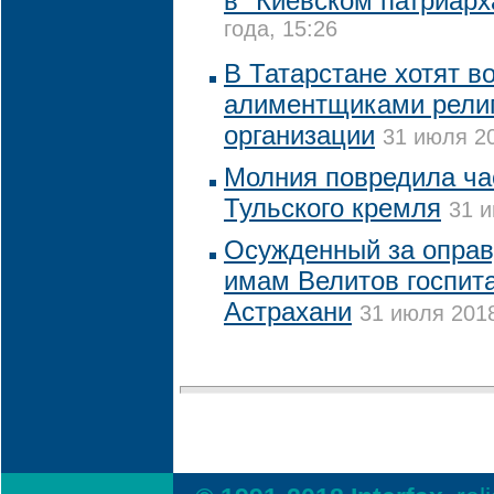
в "Киевском патриарх
года, 15:26
В Татарстане хотят в
алиментщиками рели
организации
31 июля 20
Молния повредила ча
Тульского кремля
31 и
Осужденный за оправ
имам Велитов госпит
Астрахани
31 июля 2018