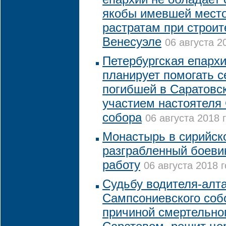
якобы имевшей место
растратам при строит
Венесуэле
06 августа 2
Петербургская епархи
планирует помогать 
погибшей в Саратовск
участием настоятеля
собора
06 августа 2018 
Монастырь в сирийск
разграбленный боеви
работу
06 августа 2018 г
Судьбу водителя-алт
Сампсониевского соб
причиной смертельно