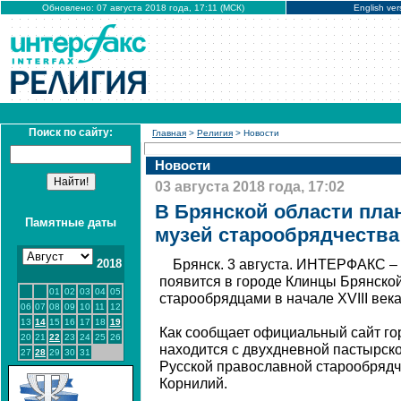
Обновлено: 07 августа 2018 года, 17:11 (МСК)
English ver
Поиск по сайту:
Главная
>
Религия
> Новости
Новости
03 августа 2018 года, 17:02
В Брянской области пла
Памятные даты
музей старообрядчества
2018
Брянск. 3 августа. ИНТЕРФАКС –
появится в городе Клинцы Брянско
01
02
03
04
05
старообрядцами в начале XVIII века
06
07
08
09
10
11
12
13
14
15
16
17
18
19
Как сообщает официальный сайт го
20
21
22
23
24
25
26
находится с двухдневной пастырско
27
28
29
30
31
Русской православной старообрядч
Корнилий.