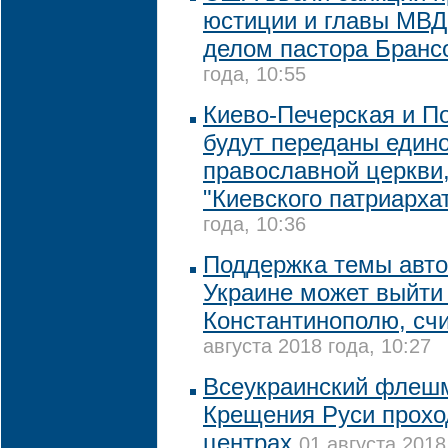
юстиции и главы МВД 
делом пастора Бранс
года, 10:55
Киево-Печерская и П
будут переданы едино
православной церкви,
"Киевского патриарха
года, 10:36
Поддержка темы авт
Украине может выйти
Константинополю, сч
августа 2018 года, 10:27
Всеукраинский флешм
Крещения Руси прохо
центрах
01 августа 2018