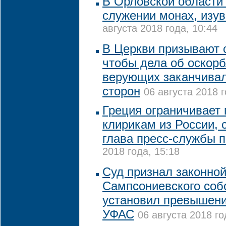
В Орловской области
служении монах, изу
августа 2018 года, 10:44
В Церкви призывают с
чтобы дела об оскорб
верующих заканчива
сторон
06 августа 2018 г
Греция ограничивает
клирикам из России,
глава пресс-службы 
2018 года, 15:18
Суд признал законной
Сампсониевского соб
установил превышен
УФАС
06 августа 2018 го