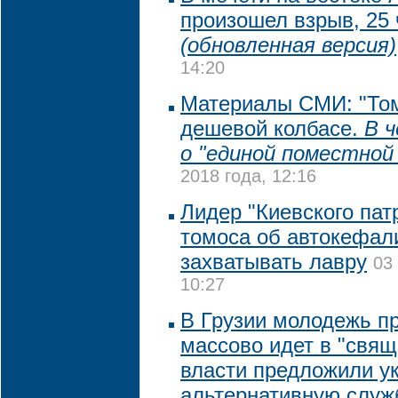
произошел взрыв, 25 
(обновленная версия)
14:20
Материалы СМИ: "Том
дешевой колбасе.
В 
о "единой поместной
2018 года, 12:16
Лидер "Киевского пат
томоса об автокефали
захватывать лавру
03
10:27
В Грузии молодежь п
массово идет в "свящ
власти предложили у
альтернативную служ