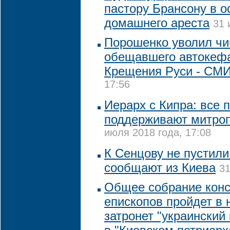
пастору Брансону в о
домашнего ареста
31 
Порошенко уволил чи
обещавшего автокеф
Крещения Руси - СМ
17:56
Иерарх с Кипра: все
поддерживают митро
июля 2018 года, 17:08
К Сенцову не пустили
сообщают из Киева
31
Общее собрание конс
епископов пройдет в 
затронет "украинский