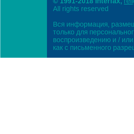
© 1991-2018 Interfax,
rel
All rights reserved
Вся информация, размещ
только для персонально
воспроизведению и / ил
как с письменного разр