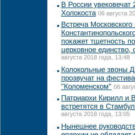
В России увековечат 
Холокоста
06 августа 2
Встреча Московского 
Константинопольског
покажет тщетность п
церковное единство,
августа 2018 года, 13:48
Колокольные звоны Д
прозвучат на фестива
"Коломенском"
06 авгу
Патриархи Кирилл и
встретятся в Стамбул
августа 2018 года, 13:05
Нынешнее руководств
епархии не обладает 