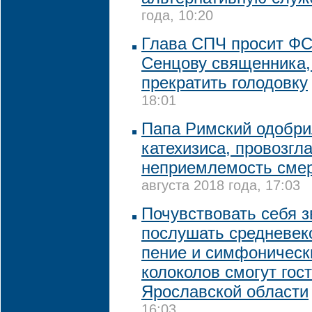
года, 10:20
Глава СПЧ просит ФС
Сенцову священника,
прекратить голодовку
18:01
Папа Римский одобри
катехизиса, провозг
неприемлемость смер
августа 2018 года, 17:03
Почувствовать себя з
послушать средневек
пение и симфонически
колоколов смогут гос
Ярославской области
16:03