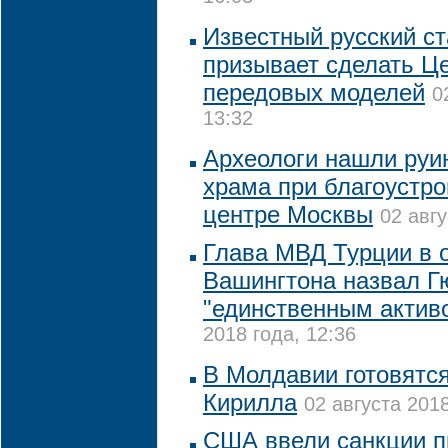
Известный русский с
призывает сделать Ц
передовых моделей
0
13:32
Археологи нашли руи
храма при благоустро
центре Москвы
02 авгу
Глава МВД Турции в о
Вашингтона назвал Г
"единственным актив
2018 года, 12:36
В Молдавии готовятся
Кирилла
02 августа 2018
США ввели санкции п