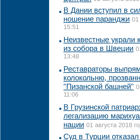
В Дании вступил в си
ношение паранджи
01
15:51
Неизвестные украли 
из собора в Швеции
0
13:48
Реставраторы выпрям
колокольню, прозван
"Пизанской башней"
0
11:06
В Грузинской патриар
легализацию марихуа
нации
01 августа 2018 го
Суд в Турции отказа