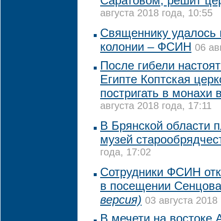
Саратовом, решит це
августа 2018 года, 10:55
Священнику удалось 
колонии – ФСИН
06 ав
После гибели настоя
Египте Коптская цер
постригать в монахи в
августа 2018 года, 17:11
В Брянской области п
музей старообрядчес
года, 17:02
Сотрудники ФСИН отк
в посещении Сенцов
версия)
03 августа 2018 
В мечети на востоке 